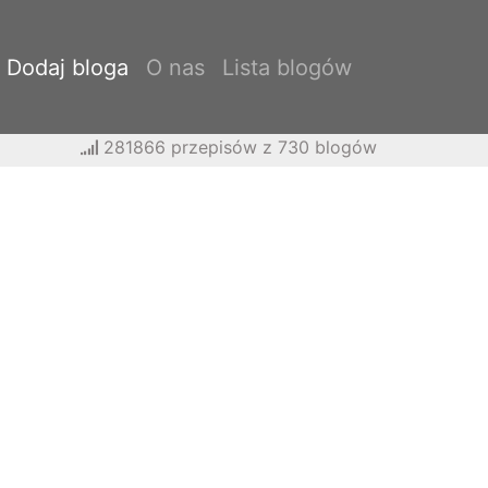
Dodaj bloga
O nas
Lista blogów
281866 przepisów z 730 blogów