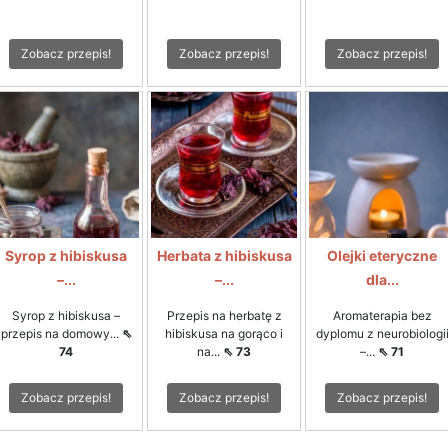
Zobacz przepis!
Zobacz przepis!
Zobacz przepis!
Syrop z hibiskusa
Herbata z hibiskusa
Olejki eteryczne
–...
–...
dla...
Syrop z hibiskusa –
Przepis na herbatę z
Aromaterapia bez
przepis na domowy...
⇖
hibiskusa na gorąco i
dyplomu z neurobiologi
74
na...
⇖ 73
–...
⇖ 71
Zobacz przepis!
Zobacz przepis!
Zobacz przepis!