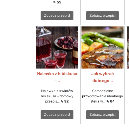
⇖ 55
Zobacz przepis!
Zobacz przepis!
Nalewka z hibiskusa
Jak wybrać
–...
dobrego...
Nalewka z kwiatów
Samodzielne
hibiskusa – domowy
przygotowanie idealnego
przepis...
⇖ 92
steka w...
⇖ 64
Zobacz przepis!
Zobacz przepis!