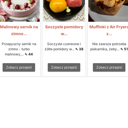
Malinowy sernik na
Soczyste pomidory
Muffinki z Air Fryer
zimno...
w...
z...
Przepyszny sernik na
Soczyste czerwone i
Nie zawsze potrzeba
zimno - turbo
żółte pomidory w...
⇖ 38
piekarnika, żeby...
⇖ 51
malinowy,...
⇖ 44
Zobacz przepis!
Zobacz przepis!
Zobacz przepis!