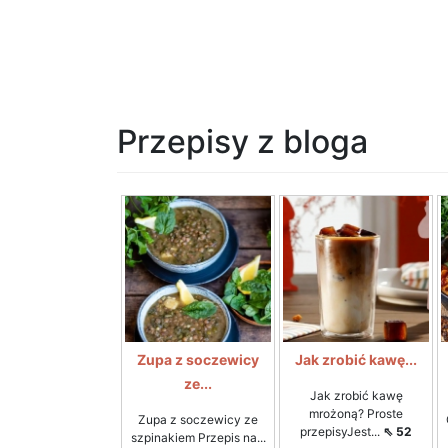
Przepisy z bloga
Zupa z soczewicy
Jak zrobić kawę...
ze...
Jak zrobić kawę
mrożoną? Proste
Zupa z soczewicy ze
przepisyJest...
⇖ 52
szpinakiem Przepis na...