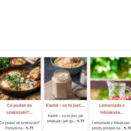
Co podać do
Kashk – co to jest,...
Lemoniada z
szakszuki?...
hibiskusa...
Kashk – co to jest, jak
smakuje i jak go...
⇖ 71
Co podać do szakszuki?
Lemoniada z hibiskusa 
Pomysł na...
⇖ 71
prosty przepis na...
⇖ 7