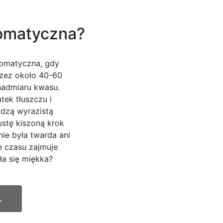
romatyczna?
aromatyczna, gdy
rzez około 40-60
 nadmiaru kwasu.
tek tłuszczu i
odzą wyrazistą
stę kiszoną krok
nie była twarda ani
e czasu zajmuje
ła się miękka?
.