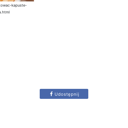
otowac-kapuste-
a.html
Udostępnij