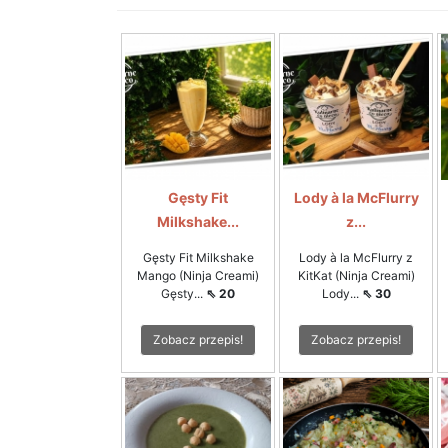
Gęsty Fit
Lody à la McFlurry
Milkshake...
z...
Gęsty Fit Milkshake
Lody à la McFlurry z
Mango (Ninja Creami)
KitKat (Ninja Creami)
Gęsty...
⇖ 20
Lody...
⇖ 30
Zobacz przepis!
Zobacz przepis!