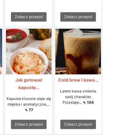
Zobacz przepis!
Zobacz przepis!
Jak gotować
Cold brew i kawa...
kapustę...
Latem kawa zmienia
swój charakter.
Kapusta kiszona staje się
Przestaje...
⇖ 104
i
miękka i aromatyczna,...
⇖ 77
Zobacz przepis!
Zobacz przepis!