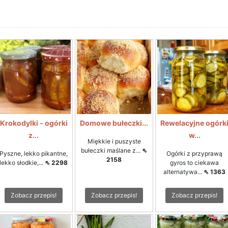
Krokodylki - ogórki
Domowe bułeczki...
Rewelacyjne ogórk
z...
w...
Miękkie i puszyste
bułeczki maślane z...
⇖
Pyszne, lekko pikantne,
Ogórki z przyprawą
2158
lekko słodkie,...
⇖ 2298
gyros to ciekawa
alternatywa...
⇖ 1363
Zobacz przepis!
Zobacz przepis!
Zobacz przepis!