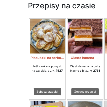
Przepisy na czasie
Placuszki na serku...
Ciasto Ismena –...
Jeśli szukasz pomysłu
Ciasto Ismena na dużą
na szybkie, a...
⇖ 4527
blachę z bitą...
⇖ 2761
Zobacz przepis!
Zobacz przepis!