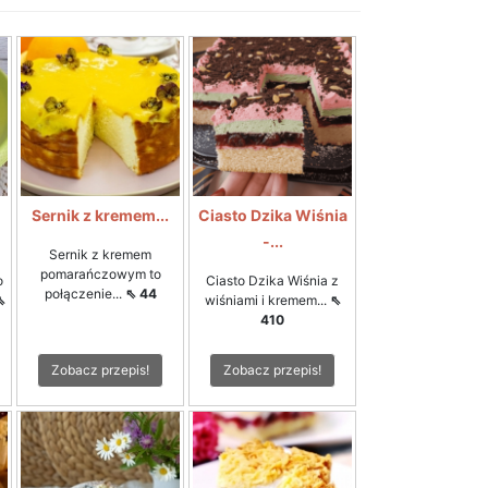
Sernik z kremem...
Ciasto Dzika Wiśnia
-...
Sernik z kremem
pomarańczowym to
o
Ciasto Dzika Wiśnia z
połączenie...
⇖ 44
⇖
wiśniami i kremem...
⇖
410
Zobacz przepis!
Zobacz przepis!