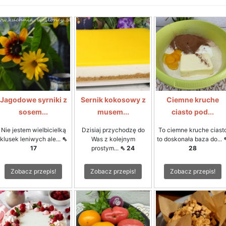
Jagodowe syrniki z
Sernik kokosowy z
Ciemne kruche
sosem...
musem...
ciasto pod...
Nie jestem wielbicielką
Dzisiaj przychodzę do
To ciemne kruche ciast
klusek leniwych ale...
⇖
Was z kolejnym
to doskonała baza do...
17
prostym...
⇖ 24
28
Zobacz przepis!
Zobacz przepis!
Zobacz przepis!