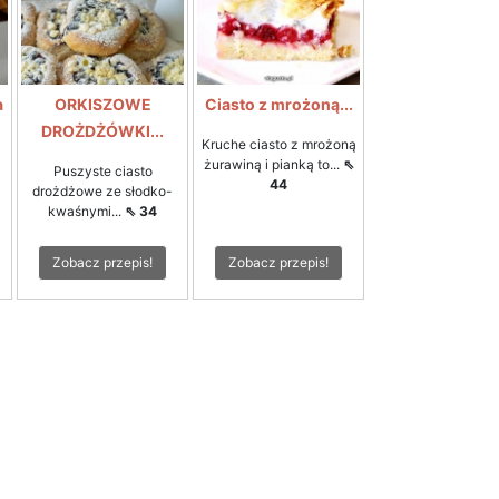
a
ORKISZOWE
Ciasto z mrożoną...
DROŻDŻÓWKI...
Kruche ciasto z mrożoną
żurawiną i pianką to...
⇖
Puszyste ciasto
44
drożdżowe ze słodko-
kwaśnymi...
⇖ 34
Zobacz przepis!
Zobacz przepis!