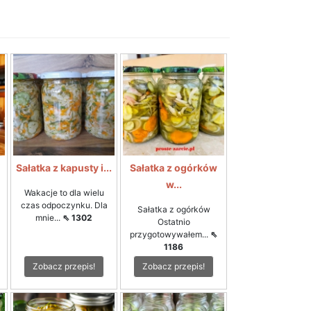
i
Sałatka z kapusty i...
Sałatka z ogórków
w...
Wakacje to dla wielu
czas odpoczynku. Dla
Sałatka z ogórków
mnie...
⇖ 1302
Ostatnio
przygotowywałem...
⇖
1186
Zobacz przepis!
Zobacz przepis!