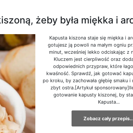
iszoną, żeby była miękka i a
Kapusta kiszona staje się miękka i 
gotujesz ją powoli na małym ogniu p
minut, wcześniej lekko odciskając z
Kluczem jest cierpliwość oraz doda
odpowiednich przypraw, które łag
kwaśność. Sprawdź, jak gotować kapu
po kroku, by zachowała głębię smaku i 
zbyt ostra.[Artykuł sponsorowany]Il
gotowanie kapusty kiszonej, by sta
Kapusta...
Zobacz cały przepis..