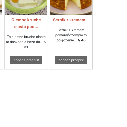
Ciemne kruche
Sernik z kremem...
ciasto pod...
Sernik z kremem
pomarańczowym to
To ciemne kruche ciasto
połączenie...
⇖ 46
to doskonała baza do...
⇖
31
Zobacz przepis!
Zobacz przepis!