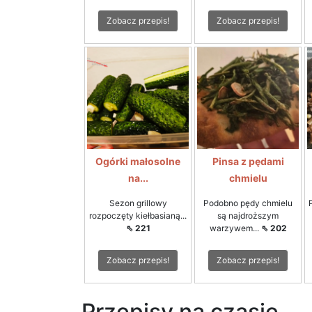
Zobacz przepis!
Zobacz przepis!
Ogórki małosolne
Pinsa z pędami
na...
chmielu
Sezon grillowy
Podobno pędy chmielu
rozpoczęty kiełbasianą...
są najdroższym
⇖ 221
warzywem...
⇖ 202
Zobacz przepis!
Zobacz przepis!
Przepisy na czasie