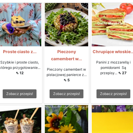
Proste ciasto z...
Pieczony
Chrupiące włoskie..
camembert w...
Szybkie i proste ciasto,
Panini z mozzarellą i
którego przygotowanie...
pomidorami Są
Pieczony camembert w
⇖ 12
przepisy...
⇖ 27
pistacjowej panierce z...
⇖ 5
Zobacz przepis!
Zobacz przepis!
Zobacz przepis!