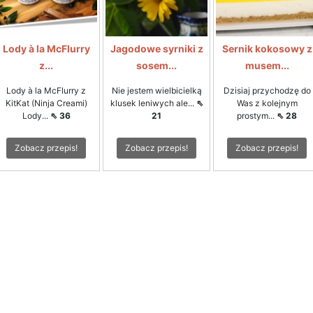
Lody à la McFlurry
Jagodowe syrniki z
Sernik kokosowy z
z...
sosem...
musem...
Lody à la McFlurry z
Nie jestem wielbicielką
Dzisiaj przychodzę do
KitKat (Ninja Creami)
klusek leniwych ale...
⇖
Was z kolejnym
Lody...
⇖ 36
21
prostym...
⇖ 28
Zobacz przepis!
Zobacz przepis!
Zobacz przepis!