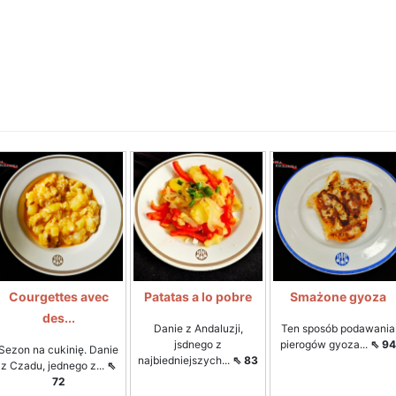
Courgettes avec
Patatas a lo pobre
Smażone gyoza
des...
Danie z Andaluzji,
Ten sposób podawania
jsdnego z
pierogów gyoza...
⇖ 94
Sezon na cukinię. Danie
najbiedniejszych...
⇖ 83
z Czadu, jednego z...
⇖
72