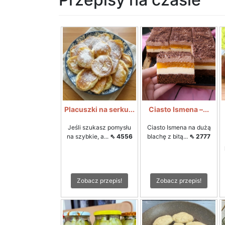
Placuszki na serku...
Ciasto Ismena –...
Jeśli szukasz pomysłu
Ciasto Ismena na dużą
na szybkie, a...
⇖ 4556
blachę z bitą...
⇖ 2777
Zobacz przepis!
Zobacz przepis!