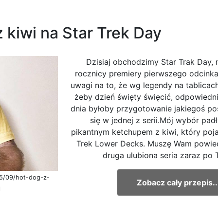
 kiwi na Star Trek Day
Dzisiaj obchodzimy Star Trak Day, 
rocznicy premiery pierwszego odcinka
uwagi na to, że wg legendy na tablicac
żeby dzień święty święcić, odpowiedni
dnia byłoby przygotowanie jakiegoś pos
się w jednej z serii.Mój wybór pad
pikantnym ketchupem z kiwi, który pojaw
Trek Lower Decks. Muszę Wam powied
druga ulubiona seria zaraz po T
25/09/hot-dog-z-
Zobacz cały przepis..
l