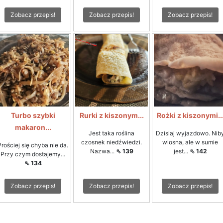
Zobacz przepis!
Zobacz przepis!
Zobacz przepis!
Turbo szybki
Rurki z kiszonym...
Rożki z kiszonymi..
makaron...
Jest taka roślina
Dzisiaj wyjazdowo. Nib
czosnek niedźwiedzi.
wiosna, ale w sumie
Prościej się chyba nie da.
Nazwa...
⇖ 139
jest...
⇖ 142
Przy czym dostajemy...
⇖ 134
Zobacz przepis!
Zobacz przepis!
Zobacz przepis!