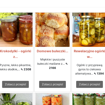
Krokodylki - ogórki
Domowe bułeczki...
Rewelacyjne ogórk
z...
w...
Miękkie i puszyste
bułeczki maślane z...
⇖
Pyszne, lekko pikantne,
Ogórki z przyprawą
2166
lekko słodkie,...
⇖ 2308
gyros to ciekawa
alternatywa...
⇖ 1394
Zobacz przepis!
Zobacz przepis!
Zobacz przepis!