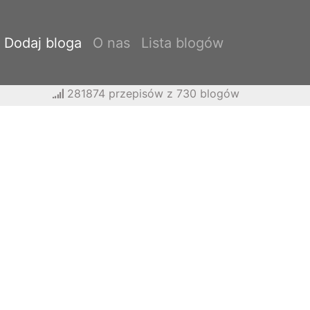
Dodaj bloga
O nas
Lista blogów
281874 przepisów z 730 blogów