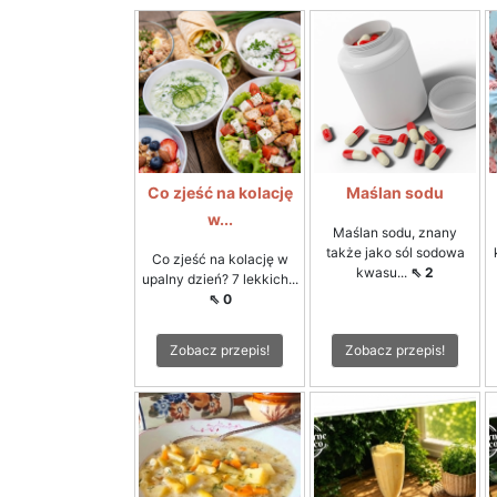
Co zjeść na kolację
Maślan sodu
w...
Maślan sodu, znany
także jako sól sodowa
Co zjeść na kolację w
kwasu...
⇖ 2
upalny dzień? 7 lekkich...
⇖ 0
Zobacz przepis!
Zobacz przepis!