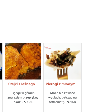
Stejki z leśnego...
Pierogi z młodymi...
Będąc w górach
Może nie zawsze
znalazłem przepiękny
wygląda, patrząc na
okaz...
⇖ 106
termometr,...
⇖ 158