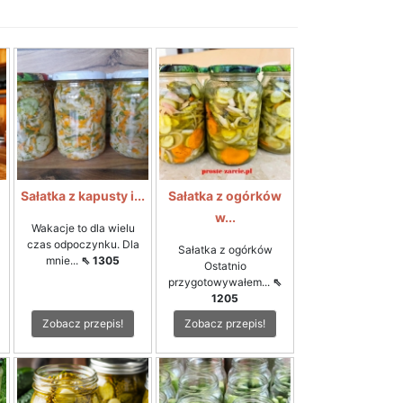
i
Sałatka z kapusty i...
Sałatka z ogórków
w...
Wakacje to dla wielu
czas odpoczynku. Dla
Sałatka z ogórków
mnie...
⇖ 1305
Ostatnio
przygotowywałem...
⇖
1205
Zobacz przepis!
Zobacz przepis!