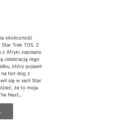
na okoliczność
 Star Trek TOS. Z
h z Afryki zapisano
ą celebracją tego
iłku, który pojawił
ł na hot dog z
ił się w serii Star
zieć, że to moja
he Next...
.