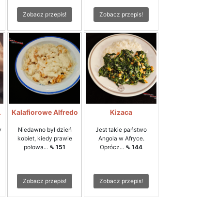
Zobacz przepis!
Zobacz przepis!
.
Kalafiorowe Alfredo
Kizaca
y
Niedawno był dzień
Jest takie państwo
kobiet, kiedy prawie
Angola w Afryce.
połowa...
⇖ 151
Oprócz...
⇖ 144
Zobacz przepis!
Zobacz przepis!