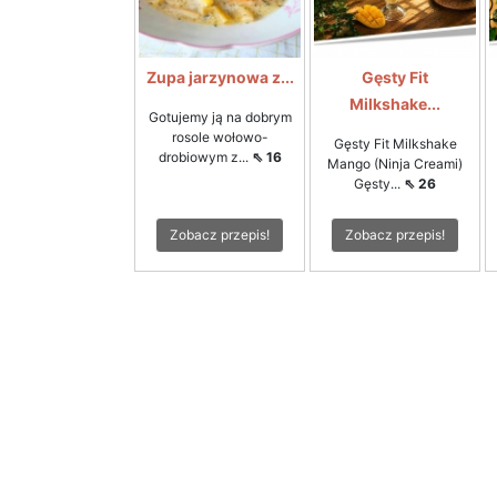
Zupa jarzynowa z...
Gęsty Fit
Milkshake...
Gotujemy ją na dobrym
rosole wołowo-
Gęsty Fit Milkshake
drobiowym z...
⇖ 16
Mango (Ninja Creami)
Gęsty...
⇖ 26
Zobacz przepis!
Zobacz przepis!