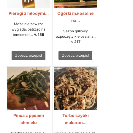
Pierogi z młodymi...
Ogórki małosolne
na...
Może nie zawsze
wygląda, patrząc na
Sezon grillowy
termometr,...
⇖ 155
rozpoczęty kiełbasianą...
⇖ 217
Zobacz przepis!
Zobacz przepis!
Pinsa z pędami
Turbo szybki
chmielu
makaron...