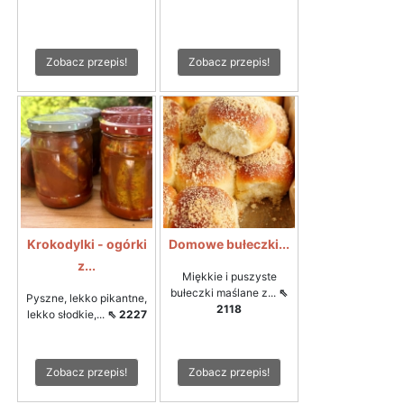
Zobacz przepis!
Zobacz przepis!
Krokodylki - ogórki
Domowe bułeczki...
z...
Miękkie i puszyste
bułeczki maślane z...
⇖
Pyszne, lekko pikantne,
2118
lekko słodkie,...
⇖ 2227
Zobacz przepis!
Zobacz przepis!