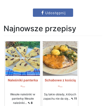
Udostępnij
Najnowsze przepisy
Naleśniki panterka
Schabowe z kością
–...
–...
Wesołe naleśniki w
Są takie obiady, których
panterkę Wesołe
zapachu nie da się...
⇖ 11
naleśniki...
⇖ 8