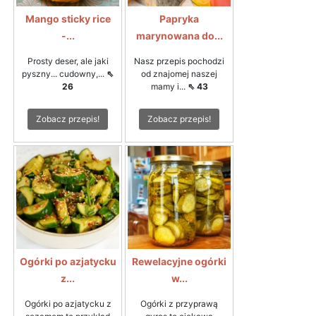
Mango sticky rice
Papryka
-...
marynowana do...
Prosty deser, ale jaki
Nasz przepis pochodzi
pyszny... cudowny,...
⇖
od znajomej naszej
26
mamy i...
⇖ 43
Zobacz przepis!
Zobacz przepis!
Ogórki po azjatycku
Rewelacyjne ogórki
z...
w...
Ogórki po azjatycku z
Ogórki z przyprawą