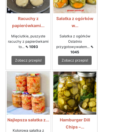
Racuchy z
Sałatka z ogórków
papierówkami...
w...
Mięciutkie, puszyste
Sałatka z ogórków
racuchy z papierówkami
Ostatnio
to...
⇖ 1093
przygotowywałem...
⇖
1045
Zobacz przepis!
Zobacz przepis!
Najlepsza sałatka z...
Hamburger Dill
Chips –...
Kolorowa sałatka z