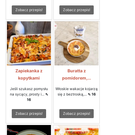
Zobacz przepis!
Zobacz przepis!
Zapiekanka z
Buratta z
kopytkami
pomidorem,...
Jeśli szukasz pomysłu
Włoskie wakacje kojarzą
na sycący, prosty i...
⇖
się z beztroską,...
⇖ 16
16
Zobacz przepis!
Zobacz przepis!