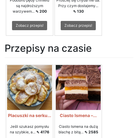
Podobno pędy chmielu
Prościej się chyba nie da.
są najdroższym
Przy czym dostajemy...
warzywem...
⇖ 200
⇖ 130
Zobacz przepis!
Zobacz przepis!
Przepisy na czasie
Placuszki na serku...
Ciasto Ismena –...
Jeśli szukasz pomysłu
Ciasto Ismena na dużą
na szybkie, a...
⇖ 4176
blachę z bitą...
⇖ 2585