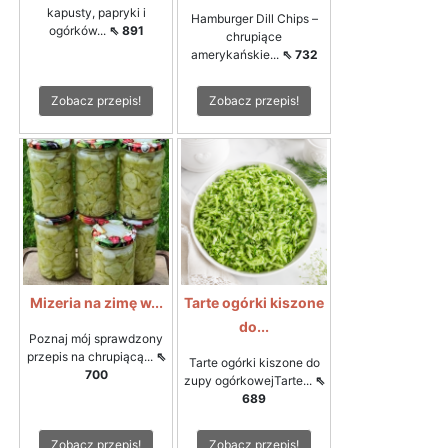
kapusty, papryki i
Hamburger Dill Chips –
ogórków...
⇖ 891
chrupiące
amerykańskie...
⇖ 732
Zobacz przepis!
Zobacz przepis!
Mizeria na zimę w...
Tarte ogórki kiszone
do...
Poznaj mój sprawdzony
przepis na chrupiącą...
⇖
Tarte ogórki kiszone do
700
zupy ogórkowejTarte...
⇖
689
Zobacz przepis!
Zobacz przepis!