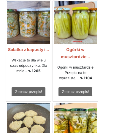
Sałatka z kapusty i...
Ogórki w
musztardzie...
Wakacje to dla wielu
czas odpoczynku. Dla
Ogórki w musztardzie
mnie...
⇖ 1265
Przepis na te
wyraziste,...
⇖ 1104
Zobacz przepis!
Zobacz przepis!