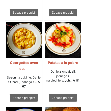
Zobacz przepis!
Zobacz przepis!
Courgettes avec
Patatas a lo pobre
des...
Danie z Andaluzji,
jsdnego z
Sezon na cukinię. Danie
najbiedniejszych...
⇖ 81
z Czadu, jednego z...
⇖
67
Zobacz przepis!
Zobacz przepis!