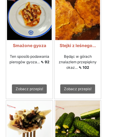
Smażone gyoza
Stejki z leśnego...
Ten sposób podawania
Będąc w górach
pierogów gyoza...
⇖ 92
znalazłem przepiękny
okaz...
⇖ 102
Zobacz przepis!
Zobacz przepis!