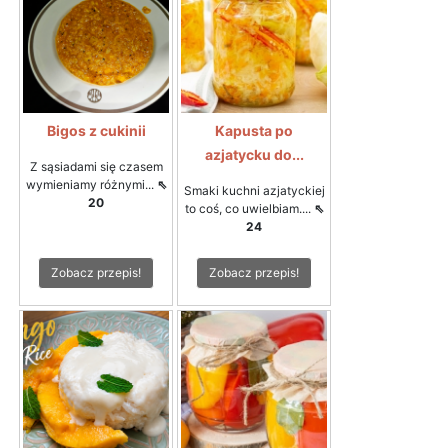
Bigos z cukinii
Kapusta po
azjatycku do...
Z sąsiadami się czasem
wymieniamy różnymi...
⇖
Smaki kuchni azjatyckiej
20
to coś, co uwielbiam....
⇖
24
Zobacz przepis!
Zobacz przepis!