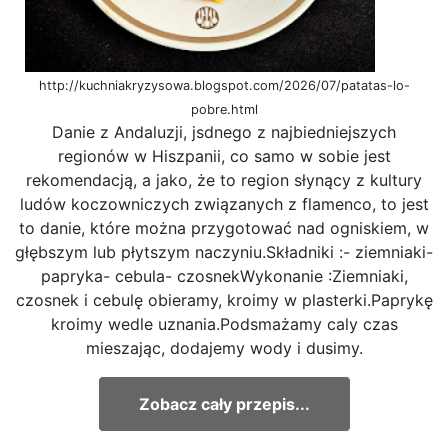
http://kuchniakryzysowa.blogspot.com/2026/07/patatas-lo-
pobre.html
Danie z Andaluzji, jsdnego z najbiedniejszych
regionów w Hiszpanii, co samo w sobie jest
rekomendacją, a jako, że to region słynący z kultury
ludów koczowniczych związanych z flamenco, to jest
to danie, które można przygotować nad ogniskiem, w
głębszym lub płytszym naczyniu.Składniki :- ziemniaki-
papryka- cebula- czosnekWykonanie :Ziemniaki,
czosnek i cebulę obieramy, kroimy w plasterki.Paprykę
kroimy wedle uznania.Podsmażamy caly czas
mieszając, dodajemy wody i dusimy.
Zobacz cały przepis...