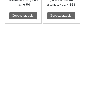
sezamem to przykład
gyros to ciekawa
na...
⇖ 54
alternatywa...
⇖ 598
Zobacz przepis!
Zobacz przepis!