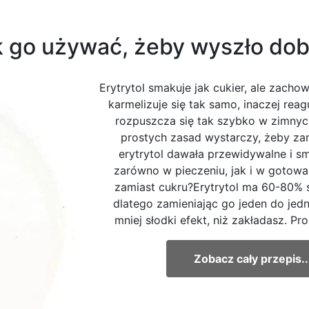
ak go używać, żeby wyszło do
Erytrytol smakuje jak cukier, ale zachow
karmelizuje się tak samo, inaczej reagu
rozpuszcza się tak szybko w zimnych
prostych zasad wystarczy, żeby za
erytrytol dawała przewidywalne i s
zarówno w pieczeniu, jak i w gotowani
zamiast cukru?Erytrytol ma 60-80% s
dlatego zamieniając go jeden do jed
mniej słodki efekt, niż zakładasz. Pro
Zobacz cały przepis..