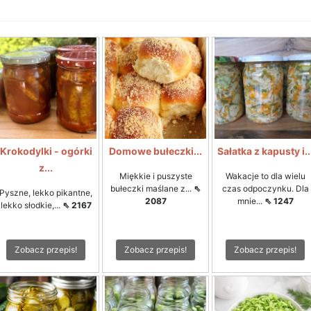
Krokodylki - ogórki
Domowe bułeczki...
Sałatka z kapusty i..
z...
Miękkie i puszyste
Wakacje to dla wielu
bułeczki maślane z...
⇖
czas odpoczynku. Dla
Pyszne, lekko pikantne,
2087
mnie...
⇖ 1247
lekko słodkie,...
⇖ 2167
Zobacz przepis!
Zobacz przepis!
Zobacz przepis!