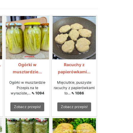
.
Ogórki w
Racuchy z
musztardzie...
papierówkami...
Ogórki w musztardzie
Mięciutkie, puszyste
Przepis na te
racuchy z papierówkami
wyraziste,...
⇖ 1094
to...
⇖ 1086
Zobacz przepis!
Zobacz przepis!