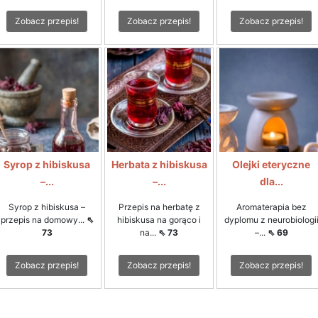
Zobacz przepis!
Zobacz przepis!
Zobacz przepis!
Syrop z hibiskusa
Herbata z hibiskusa
Olejki eteryczne
–...
–...
dla...
Syrop z hibiskusa –
Przepis na herbatę z
Aromaterapia bez
przepis na domowy...
⇖
hibiskusa na gorąco i
dyplomu z neurobiologi
73
na...
⇖ 73
–...
⇖ 69
Zobacz przepis!
Zobacz przepis!
Zobacz przepis!