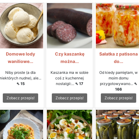
Domowe lody
Czy kaszankę
Sałatka z patisona
waniliowe...
można...
do...
Niby proste (a dla
Kaszanka ma w sobie
Od kiedy pamiętam, w
niektórych nudne), ale...
coś z kuchennej
moim domu
⇖ 15
nostalgii:...
⇖ 17
przygotowywano...
⇖
166
Zobacz przepis!
Zobacz przepis!
Zobacz przepis!