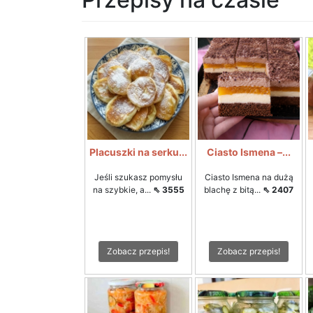
Placuszki na serku...
Ciasto Ismena –...
Jeśli szukasz pomysłu
Ciasto Ismena na dużą
na szybkie, a...
⇖ 3555
blachę z bitą...
⇖ 2407
Zobacz przepis!
Zobacz przepis!