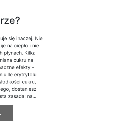
brze?
uje się inaczej. Nie
je na ciepło i nie
 płynach. Kilka
miana cukru na
maczne efekty –
u.Ile erytrytolu
łodkości cukru,
nego, dostaniesz
sta zasada: na...
.