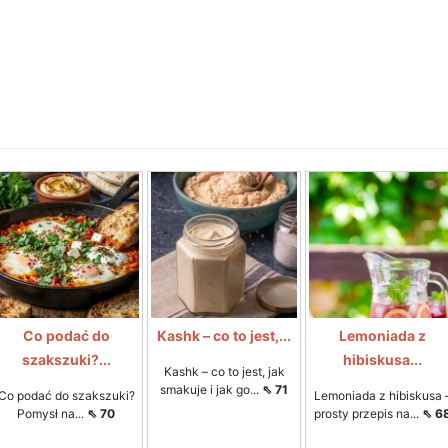
Co podać do
Kashk – co to jest,...
Lemoniada z
szakszuki?...
hibiskusa...
Kashk – co to jest, jak
smakuje i jak go...
⇖ 71
Co podać do szakszuki?
Lemoniada z hibiskusa 
Pomysł na...
⇖ 70
prosty przepis na...
⇖ 6