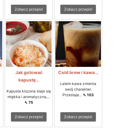
Zobacz przepis!
Zobacz przepis!
Jak gotować
Cold brew i kawa...
kapustę...
Latem kawa zmienia
swój charakter.
Kapusta kiszona staje się
Przestaje...
⇖ 103
i
miękka i aromatyczna,...
⇖ 75
Zobacz przepis!
Zobacz przepis!