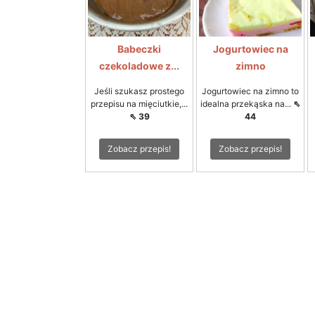
Babeczki
Jogurtowiec na
czekoladowe z...
zimno
Jeśli szukasz prostego
Jogurtowiec na zimno to
przepisu na mięciutkie,...
idealna przekąska na...
⇖
⇖ 39
44
Zobacz przepis!
Zobacz przepis!