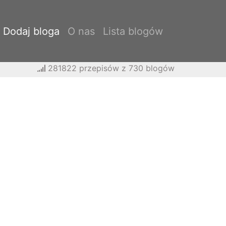
Dodaj bloga
O nas
Lista blogów
281822 przepisów z 730 blogów