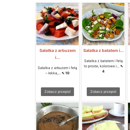
Sałatka z arbuzem
Sałatka z batatem i...
i...
Sałatka z batatem i fetą
to proste, kolorowe i...
⇖
Sałatka z arbuzem i fetą
4
– lekka,...
⇖ 10
Zobacz przepis!
Zobacz przepis!