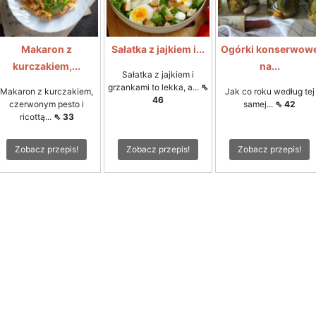
Makaron z
Sałatka z jajkiem i...
Ogórki konserwow
kurczakiem,...
na...
Sałatka z jajkiem i
grzankami to lekka, a...
⇖
Makaron z kurczakiem,
Jak co roku według tej
46
czerwonym pesto i
samej...
⇖ 42
ricottą...
⇖ 33
Zobacz przepis!
Zobacz przepis!
Zobacz przepis!