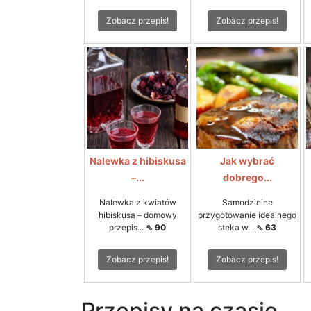
Zobacz przepis!
Zobacz przepis!
Nalewka z hibiskusa
Jak wybrać
–...
dobrego...
Nalewka z kwiatów
Samodzielne
hibiskusa – domowy
przygotowanie idealnego
przepis...
⇖ 90
steka w...
⇖ 63
Zobacz przepis!
Zobacz przepis!
Przepisy na czasie