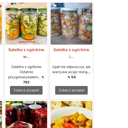
Sałatka z ogórków
Sałatka z ogórków
w...
i...
Sałatka z ogórków
Upał nie odpuszcza, ale
Ostatnio
warzywa wciąż rosną,...
przygotowywałem...
⇖
⇖ 54
792
Zobacz przepis!
Zobacz przepis!