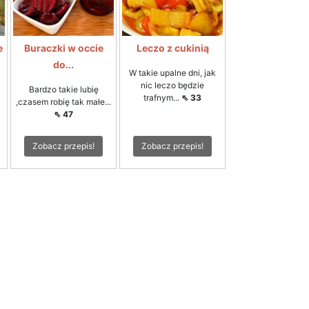
e
Buraczki w occie
Leczo z cukinią
do...
W takie upalne dni, jak
nic leczo będzie
Bardzo takie lubię
trafnym...
⇖ 33
,czasem robię tak małe...
⇖ 47
Zobacz przepis!
Zobacz przepis!