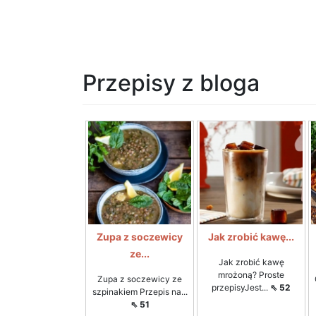
Przepisy z bloga
Zupa z soczewicy
Jak zrobić kawę...
ze...
Jak zrobić kawę
mrożoną? Proste
Zupa z soczewicy ze
przepisyJest...
⇖ 52
szpinakiem Przepis na...
⇖ 51