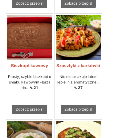
Zobacz przepis!
Zobacz przepis!
Biszkopt kawowy
Szaszłyki z karkówki
Prosty, szybki biszkopt o
Nic nie smakuje latem
smaku kawowym -baza
lepiej niż aromatyczne...
do...
⇖ 21
⇖ 27
Zobacz przepis!
Zobacz przepis!