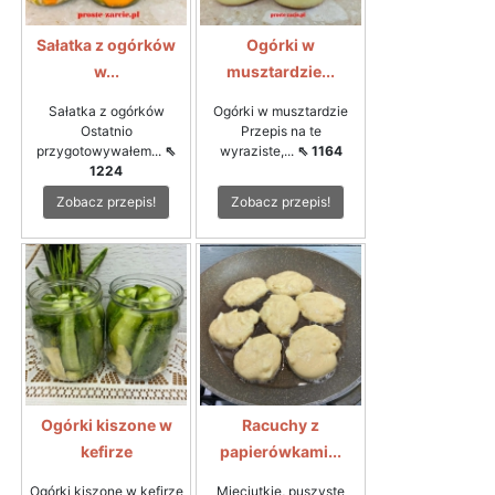
Sałatka z ogórków
Ogórki w
w...
musztardzie...
Sałatka z ogórków
Ogórki w musztardzie
Ostatnio
Przepis na te
przygotowywałem...
⇖
wyraziste,...
⇖ 1164
1224
Zobacz przepis!
Zobacz przepis!
Ogórki kiszone w
Racuchy z
kefirze
papierówkami...
Ogórki kiszone w kefirze
Mięciutkie, puszyste