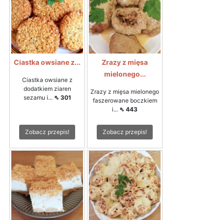
Ciastka owsiane z...
Zrazy z mięsa
mielonego...
Ciastka owsiane z
dodatkiem ziaren
Zrazy z mięsa mielonego
sezamu i...
⇖ 301
faszerowane boczkiem
i...
⇖ 443
Zobacz przepis!
Zobacz przepis!