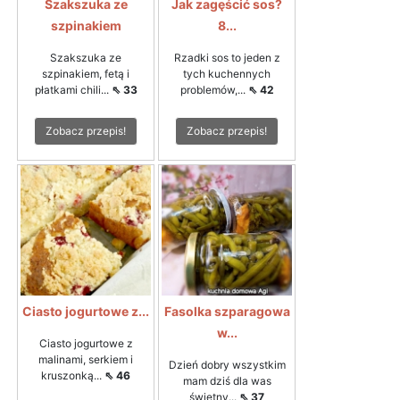
Szakszuka ze
Jak zagęścić sos?
szpinakiem
8...
Szakszuka ze
Rzadki sos to jeden z
szpinakiem, fetą i
tych kuchennych
płatkami chili...
⇖ 33
problemów,...
⇖ 42
Zobacz przepis!
Zobacz przepis!
Ciasto jogurtowe z...
Fasolka szparagowa
w...
Ciasto jogurtowe z
malinami, serkiem i
Dzień dobry wszystkim
kruszonką...
⇖ 46
mam dziś dla was
świetny...
⇖ 37