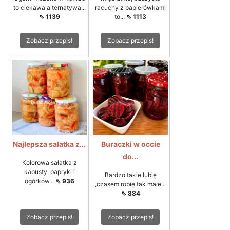
to ciekawa alternatywa...
racuchy z papierówkami
⇖ 1139
to...
⇖ 1113
Zobacz przepis!
Zobacz przepis!
Najlepsza sałatka z...
Buraczki w occie
do...
Kolorowa sałatka z
kapusty, papryki i
Bardzo takie lubię
ogórków...
⇖ 936
,czasem robię tak małe...
⇖ 884
Zobacz przepis!
Zobacz przepis!