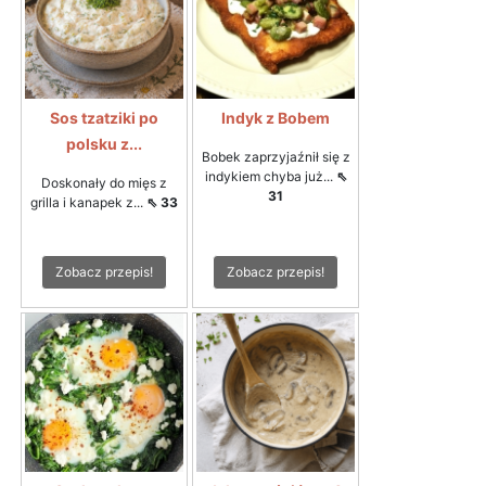
Sos tzatziki po
Indyk z Bobem
polsku z...
Bobek zaprzyjaźnił się z
indykiem chyba już...
⇖
Doskonały do mięs z
31
grilla i kanapek z...
⇖ 33
Zobacz przepis!
Zobacz przepis!