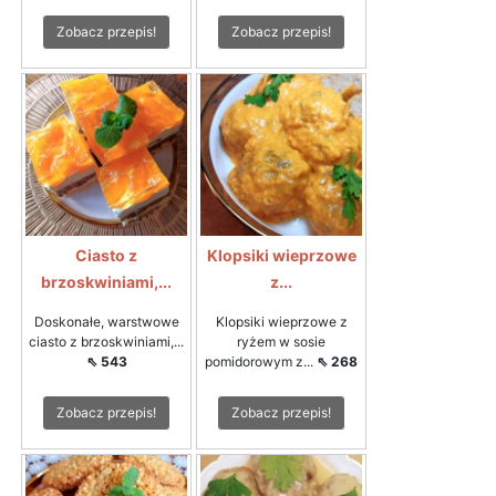
Zobacz przepis!
Zobacz przepis!
Ciasto z
Klopsiki wieprzowe
brzoskwiniami,...
z...
Doskonałe, warstwowe
Klopsiki wieprzowe z
ciasto z brzoskwiniami,...
ryżem w sosie
⇖ 543
pomidorowym z...
⇖ 268
Zobacz przepis!
Zobacz przepis!