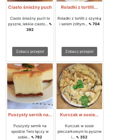
Ciasto śnieżny puch
Roladki z tortilli...
Ciasto śnieżny puch to
Roladki z tortilli z szynką
pyszne, lekkie ciasto...
⇖
i serem żółtym...
⇖ 704
392
Zobacz przepis!
Zobacz przepis!
Puszysty sernik na...
Kurczak w sosie...
Puszysty sernik na
Kurczak w sosie
spodzie Twix łączy w
pieczarkowym to pyszne
sobie...
⇖ 782
i...
⇖ 352