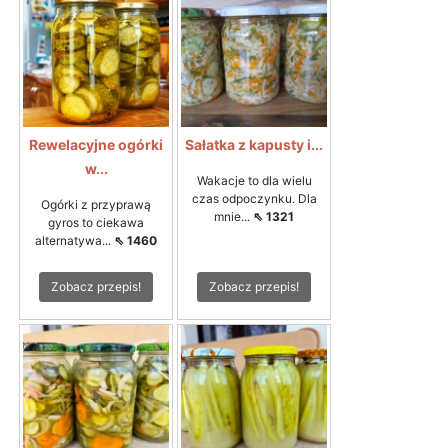
Rewelacyjne ogórki
Sałatka z kapusty i...
w...
Wakacje to dla wielu
czas odpoczynku. Dla
Ogórki z przyprawą
mnie...
⇖ 1321
gyros to ciekawa
alternatywa...
⇖ 1460
Zobacz przepis!
Zobacz przepis!