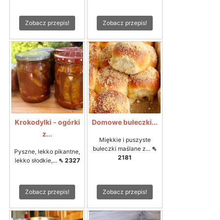
Zobacz przepis!
Zobacz przepis!
Krokodylki - ogórki
Domowe bułeczki...
z...
Miękkie i puszyste
bułeczki maślane z...
⇖
Pyszne, lekko pikantne,
2181
lekko słodkie,...
⇖ 2327
Zobacz przepis!
Zobacz przepis!