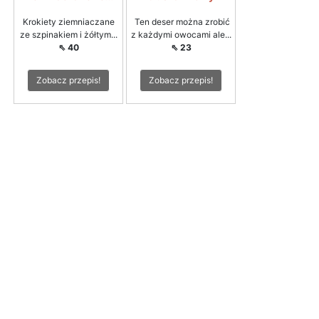
Krokiety ziemniaczane
Ten deser można zrobić
ze szpinakiem i żółtym...
z każdymi owocami ale...
⇖ 40
⇖ 23
Zobacz przepis!
Zobacz przepis!