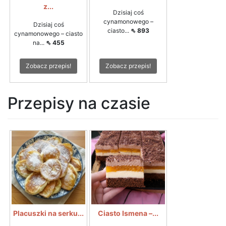
z...
Dzisiaj coś
cynamonowego –
Dzisiaj coś
ciasto...
⇖ 893
cynamonowego – ciasto
na...
⇖ 455
Zobacz przepis!
Zobacz przepis!
Przepisy na czasie
Placuszki na serku...
Ciasto Ismena –...