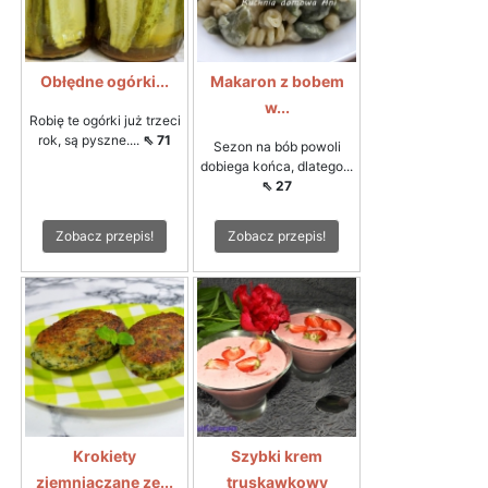
Obłędne ogórki...
Makaron z bobem
w...
Robię te ogórki już trzeci
rok, są pyszne....
⇖ 71
Sezon na bób powoli
dobiega końca, dlatego...
⇖ 27
Zobacz przepis!
Zobacz przepis!
Krokiety
Szybki krem
ziemniaczane ze...
truskawkowy