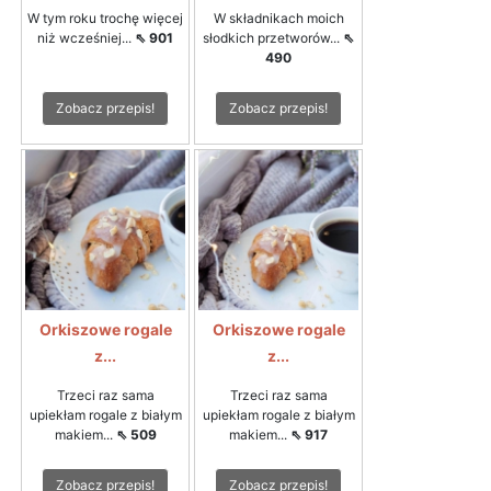
W tym roku trochę więcej
W składnikach moich
niż wcześniej...
⇖ 901
słodkich przetworów...
⇖
490
Zobacz przepis!
Zobacz przepis!
Orkiszowe rogale
Orkiszowe rogale
z...
z...
Trzeci raz sama
Trzeci raz sama
upiekłam rogale z białym
upiekłam rogale z białym
makiem...
⇖ 509
makiem...
⇖ 917
Zobacz przepis!
Zobacz przepis!