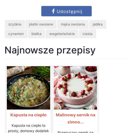
Udostępnij
szybkie
płatki owsiane
mąka owsiana
jabłka
cynamon
białka
wegetariańskie
ciasta
Najnowsze przepisy
Kapusta na ciepło
Malinowy sernik na
zimno...
Kapusta na ciepło to
prosty, domowy dodatek
Przepyszny sernik na