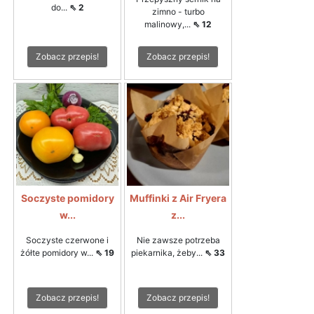
do...
⇖ 2
zimno - turbo
malinowy,...
⇖ 12
Zobacz przepis!
Zobacz przepis!
Soczyste pomidory
Muffinki z Air Fryera
w...
z...
Soczyste czerwone i
Nie zawsze potrzeba
żółte pomidory w...
⇖ 19
piekarnika, żeby...
⇖ 33
Zobacz przepis!
Zobacz przepis!