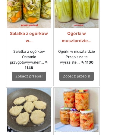
Sałatka z ogórków
Ogórki w
w...
musztardzie...
Sałatka z ogórków
Ogórki w musztardzie
Ostatnio
Przepis na te
przygotowywałem...
⇖
wyraziste,...
⇖ 1130
1148
Zobacz przepis!
Zobacz przepis!