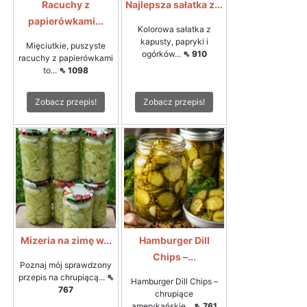
Racuchy z
Najlepsza sałatka z...
papierówkami...
Kolorowa sałatka z
kapusty, papryki i
Mięciutkie, puszyste
ogórków...
⇖ 910
racuchy z papierówkami
to...
⇖ 1098
Zobacz przepis!
Zobacz przepis!
Mizeria na zimę w...
Hamburger Dill
Chips –...
Poznaj mój sprawdzony
przepis na chrupiącą...
⇖
Hamburger Dill Chips –
767
chrupiące
amerykańskie...
⇖ 761