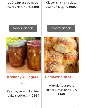
Jeśli szukasz pomysłu
Ciasto Ismena na dużą
na szybkie, a...
⇖ 4429
blachę z bitą...
⇖ 2697
Zobacz przepis!
Zobacz przepis!
Krokodylki - ogórki
Domowe bułeczki...
z...
Miękkie i puszyste
bułeczki maślane z...
⇖
Pyszne, lekko pikantne,
2140
lekko słodkie,...
⇖ 2264