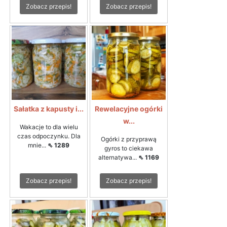
Zobacz przepis!
Zobacz przepis!
Sałatka z kapusty i...
Rewelacyjne ogórki
w...
Wakacje to dla wielu
czas odpoczynku. Dla
Ogórki z przyprawą
mnie...
⇖ 1289
gyros to ciekawa
alternatywa...
⇖ 1169
Zobacz przepis!
Zobacz przepis!