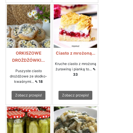
ORKISZOWE
Ciasto z mrożoną...
DROŻDŻÓWKI...
Kruche ciasto z mrożoną
żurawiną i pianką to...
⇖
Puszyste ciasto
33
drożdżowe ze słodko-
kwaśnymi...
⇖ 18
Zobacz przepis!
Zobacz przepis!