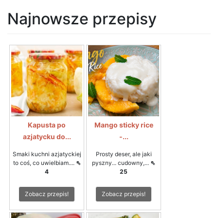
Najnowsze przepisy
Kapusta po
Mango sticky rice
azjatycku do...
-...
Smaki kuchni azjatyckiej
Prosty deser, ale jaki
to coś, co uwielbiam....
⇖
pyszny... cudowny,...
⇖
4
25
Zobacz przepis!
Zobacz przepis!