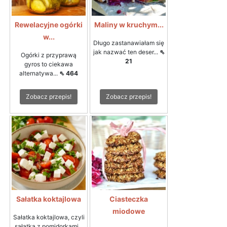
Rewelacyjne ogórki
Maliny w kruchym...
w...
Długo zastanawiałam się
jak nazwać ten deser...
⇖
Ogórki z przyprawą
21
gyros to ciekawa
alternatywa...
⇖ 464
Zobacz przepis!
Zobacz przepis!
Sałatka koktajlowa
Ciasteczka
miodowe
Sałatka koktajlowa, czyli
sałatka z pomidorkami...