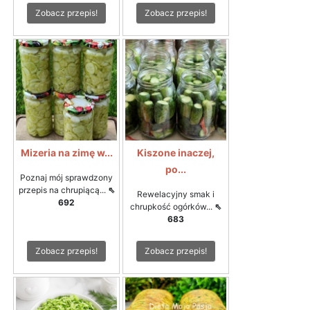
Zobacz przepis!
Zobacz przepis!
Mizeria na zimę w...
Kiszone inaczej,
po...
Poznaj mój sprawdzony
przepis na chrupiącą...
⇖
Rewelacyjny smak i
692
chrupkość ogórków...
⇖
683
Zobacz przepis!
Zobacz przepis!