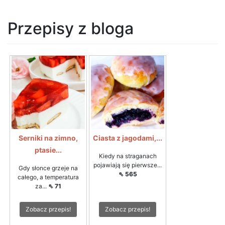
Przepisy z bloga
Serniki na zimno,
Ciasta z jagodami,...
ptasie...
Kiedy na straganach
pojawiają się pierwsze...
Gdy słonce grzeje na
⇖ 565
całego, a temperatura
za...
⇖ 71
Zobacz przepis!
Zobacz przepis!