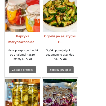
Papryka
Ogórki po azjatycku
marynowana do...
z...
Nasz przepis pochodzi
Ogórki po azjatycku z
od znajomej naszej
sezamem to przykład
mamy i...
⇖ 31
na...
⇖ 36
Zobacz przepis!
Zobacz przepis!