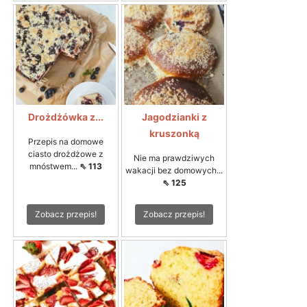
Drożdżówka z...
Jagodzianki z
kruszonką
Przepis na domowe
ciasto drożdżowe z
Nie ma prawdziwych
mnóstwem...
⇖ 113
wakacji bez domowych...
⇖ 125
Zobacz przepis!
Zobacz przepis!