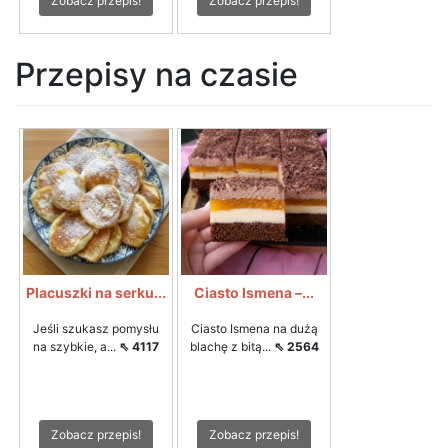
Zobacz przepis!
Zobacz przepis!
Przepisy na czasie
Placuszki na serku...
Ciasto Ismena –...
Jeśli szukasz pomysłu
Ciasto Ismena na dużą
na szybkie, a...
⇖ 4117
blachę z bitą...
⇖ 2564
Zobacz przepis!
Zobacz przepis!