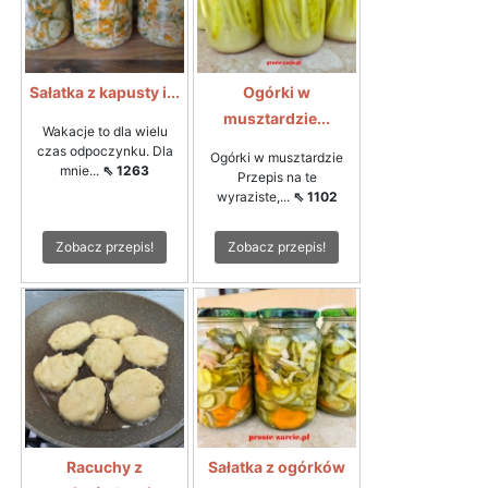
Sałatka z kapusty i...
Ogórki w
musztardzie...
Wakacje to dla wielu
czas odpoczynku. Dla
Ogórki w musztardzie
mnie...
⇖ 1263
Przepis na te
wyraziste,...
⇖ 1102
Zobacz przepis!
Zobacz przepis!
Racuchy z
Sałatka z ogórków