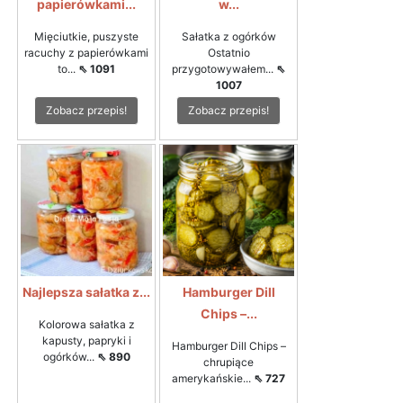
papierówkami...
w...
Mięciutkie, puszyste
Sałatka z ogórków
racuchy z papierówkami
Ostatnio
to...
⇖ 1091
przygotowywałem...
⇖
1007
Zobacz przepis!
Zobacz przepis!
Najlepsza sałatka z...
Hamburger Dill
Chips –...
Kolorowa sałatka z
kapusty, papryki i
Hamburger Dill Chips –
ogórków...
⇖ 890
chrupiące
amerykańskie...
⇖ 727