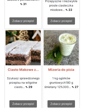
Przepyszne i niezwykle
⇖ 31
proste ciasteczka
miodowe...
⇖ 22
Zobacz przepis!
Zobacz przepis!
Ciasto Makowe z...
Mizeria do picia
Szukasz sprawdzonego
1 kg ogórków
przepisu na wilgotne
gruntowych180 g
ciasto...
⇖ 29
śmietany 12%300...
⇖ 27
Zobacz przepis!
Zobacz przepis!