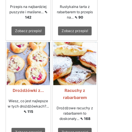
Przepis na najbardziej
Rustykalna tarta z
puszyste i maślane...
⇖
rabarbarem to przepis
142
na...
⇖ 90
Zobacz przepis!
Zobacz przepis!
Drożdżówki z...
Racuchy z
rabarbarem
Wiesz, co jest najlepsze
w tych drożdżówkach?...
Drożdżowe racuchy z
⇖ 115
rabarbarem to
doskonały...
⇖ 168