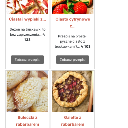
Ciasta i wypieki z...
Ciasto cytrynowe
z...
Sezon na truskawki to
bez zaprzeczenia...
⇖
Przepis na proste i
133
pyszne ciasto z
truskawkami?...
⇖ 103
Zobacz przepis!
Zobacz przepis!
Bułeczki z
Galette z
rabarbarem
rabarbarem