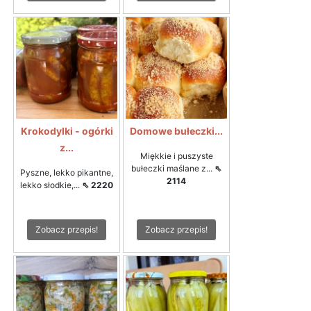
Krokodylki - ogórki
Domowe bułeczki...
z...
Miękkie i puszyste
bułeczki maślane z...
⇖
Pyszne, lekko pikantne,
2114
lekko słodkie,...
⇖ 2220
Zobacz przepis!
Zobacz przepis!