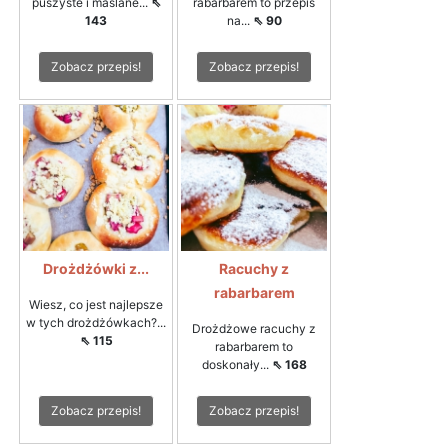
puszyste i maślane...
⇖
rabarbarem to przepis
143
na...
⇖ 90
Zobacz przepis!
Zobacz przepis!
Drożdżówki z...
Racuchy z
rabarbarem
Wiesz, co jest najlepsze
w tych drożdżówkach?...
Drożdżowe racuchy z
⇖ 115
rabarbarem to
doskonały...
⇖ 168
Zobacz przepis!
Zobacz przepis!