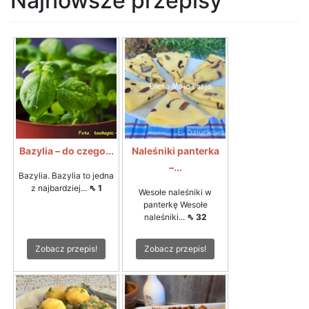
Najnowsze przepisy
Bazylia – do czego...
Naleśniki panterka
–...
Bazylia. Bazylia to jedna
z najbardziej...
⇖ 1
Wesołe naleśniki w
panterkę Wesołe
naleśniki...
⇖ 32
Zobacz przepis!
Zobacz przepis!