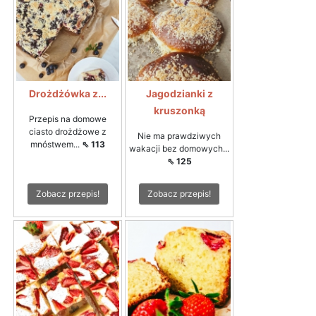
Drożdżówka z...
Jagodzianki z
kruszonką
Przepis na domowe
ciasto drożdżowe z
Nie ma prawdziwych
mnóstwem...
⇖ 113
wakacji bez domowych...
⇖ 125
Zobacz przepis!
Zobacz przepis!