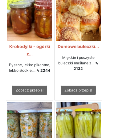
Krokodylki - ogórki
Domowe bułeczki...
z...
Miękkie i puszyste
bułeczki maślane z...
⇖
Pyszne, lekko pikantne,
2132
lekko słodkie,...
⇖ 2244
Zobacz przepis!
Zobacz przepis!