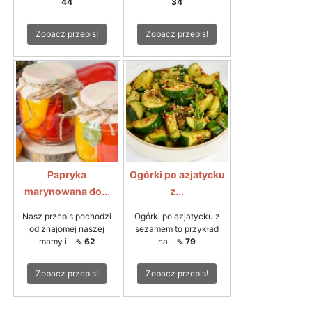
44
34
Zobacz przepis!
Zobacz przepis!
Papryka
Ogórki po azjatycku
marynowana do...
z...
Nasz przepis pochodzi
Ogórki po azjatycku z
od znajomej naszej
sezamem to przykład
mamy i...
⇖ 62
na...
⇖ 79
Zobacz przepis!
Zobacz przepis!