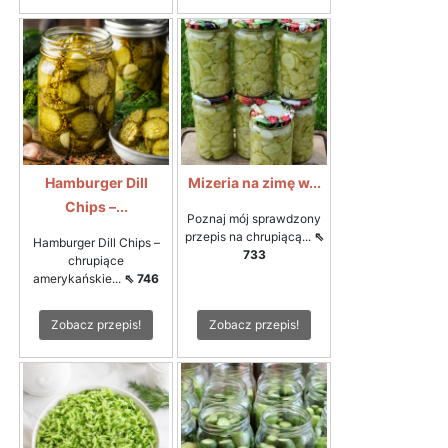
Hamburger Dill
Mizeria na zimę w...
Chips –...
Poznaj mój sprawdzony
przepis na chrupiącą...
⇖
Hamburger Dill Chips –
733
chrupiące
amerykańskie...
⇖ 746
Zobacz przepis!
Zobacz przepis!