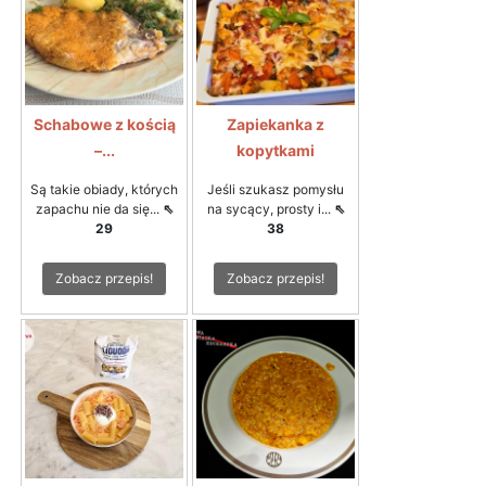
Schabowe z kością
Zapiekanka z
–...
kopytkami
Są takie obiady, których
Jeśli szukasz pomysłu
zapachu nie da się...
⇖
na sycący, prosty i...
⇖
29
38
Zobacz przepis!
Zobacz przepis!