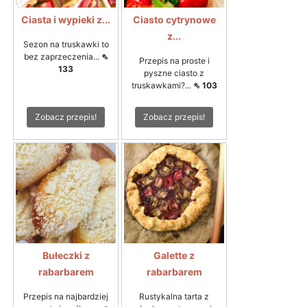
Ciasta i wypieki z...
Ciasto cytrynowe
z...
Sezon na truskawki to
bez zaprzeczenia...
⇖
Przepis na proste i
133
pyszne ciasto z
truskawkami?...
⇖ 103
Zobacz przepis!
Zobacz przepis!
Bułeczki z
Galette z
rabarbarem
rabarbarem
Przepis na najbardziej
Rustykalna tarta z