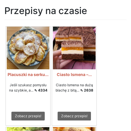
Przepisy na czasie
Placuszki na serku...
Ciasto Ismena –...
Jeśli szukasz pomysłu
Ciasto Ismena na dużą
na szybkie, a...
⇖ 4334
blachę z bitą...
⇖ 2638
Zobacz przepis!
Zobacz przepis!