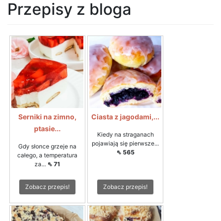
Przepisy z bloga
Serniki na zimno,
Ciasta z jagodami,...
ptasie...
Kiedy na straganach
pojawiają się pierwsze...
Gdy słonce grzeje na
⇖ 565
całego, a temperatura
za...
⇖ 71
Zobacz przepis!
Zobacz przepis!