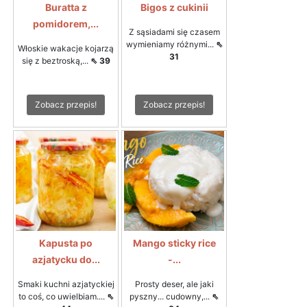
Buratta z
Bigos z cukinii
pomidorem,...
Z sąsiadami się czasem
wymieniamy różnymi...
⇖
Włoskie wakacje kojarzą
31
się z beztroską,...
⇖ 39
Zobacz przepis!
Zobacz przepis!
Kapusta po
Mango sticky rice
azjatycku do...
-...
Smaki kuchni azjatyckiej
Prosty deser, ale jaki
to coś, co uwielbiam....
⇖
pyszny... cudowny,...
⇖