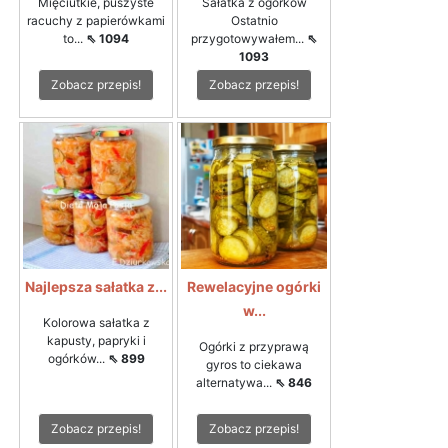
Mięciutkie, puszyste
Sałatka z ogórków
racuchy z papierówkami
Ostatnio
to...
⇖ 1094
przygotowywałem...
⇖
1093
Zobacz przepis!
Zobacz przepis!
Najlepsza sałatka z...
Rewelacyjne ogórki
w...
Kolorowa sałatka z
kapusty, papryki i
Ogórki z przyprawą
ogórków...
⇖ 899
gyros to ciekawa
alternatywa...
⇖ 846
Zobacz przepis!
Zobacz przepis!