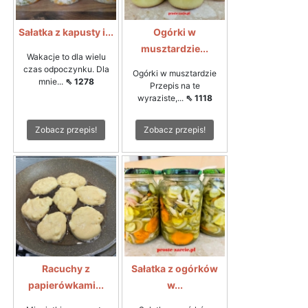
Sałatka z kapusty i...
Ogórki w
musztardzie...
Wakacje to dla wielu
czas odpoczynku. Dla
Ogórki w musztardzie
mnie...
⇖ 1278
Przepis na te
wyraziste,...
⇖ 1118
Zobacz przepis!
Zobacz przepis!
Racuchy z
Sałatka z ogórków
papierówkami...
w...