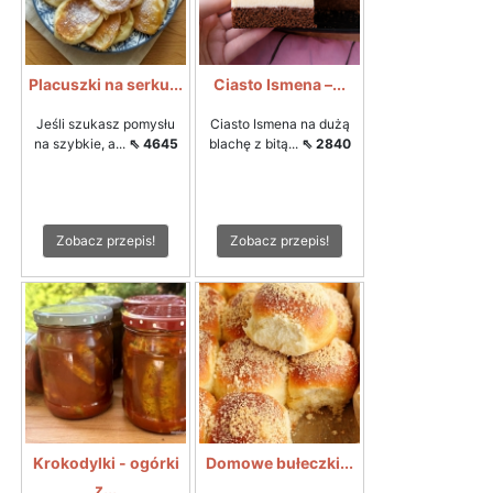
Placuszki na serku...
Ciasto Ismena –...
Jeśli szukasz pomysłu
Ciasto Ismena na dużą
na szybkie, a...
⇖ 4645
blachę z bitą...
⇖ 2840
Zobacz przepis!
Zobacz przepis!
Krokodylki - ogórki
Domowe bułeczki...
z...