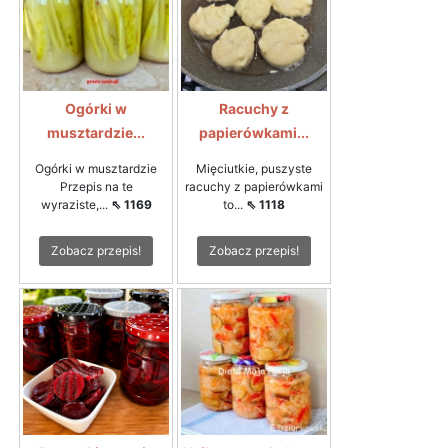
Ogórki w
Racuchy z
musztardzie...
papierówkami...
Ogórki w musztardzie
Mięciutkie, puszyste
Przepis na te
racuchy z papierówkami
wyraziste,...
⇖ 1169
to...
⇖ 1118
Zobacz przepis!
Zobacz przepis!