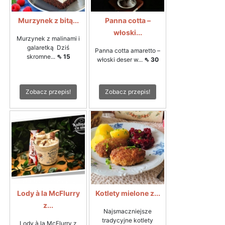
Murzynek z bitą...
Panna cotta –
włoski...
Murzynek z malinami i
galaretką Dziś
Panna cotta amaretto –
skromne...
⇖ 15
włoski deser w...
⇖ 30
Zobacz przepis!
Zobacz przepis!
Lody à la McFlurry
Kotlety mielone z...
z...
Najsmaczniejsze
tradycyjne kotlety
Lody à la McFlurry z