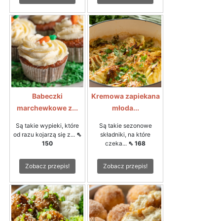
Babeczki
Kremowa zapiekana
marchewkowe z...
młoda...
Są takie wypieki, które
Są takie sezonowe
od razu kojarzą się z...
⇖
składniki, na które
150
czeka...
⇖ 168
Zobacz przepis!
Zobacz przepis!