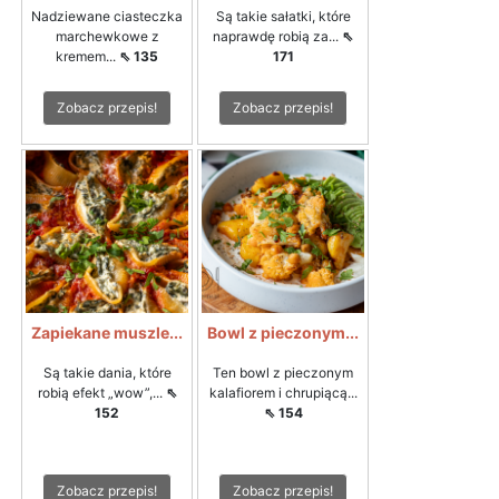
Nadziewane ciasteczka
Są takie sałatki, które
marchewkowe z
naprawdę robią za...
⇖
kremem...
⇖ 135
171
Zobacz przepis!
Zobacz przepis!
Zapiekane muszle...
Bowl z pieczonym...
Są takie dania, które
Ten bowl z pieczonym
robią efekt „wow”,...
⇖
kalafiorem i chrupiącą...
152
⇖ 154
Zobacz przepis!
Zobacz przepis!