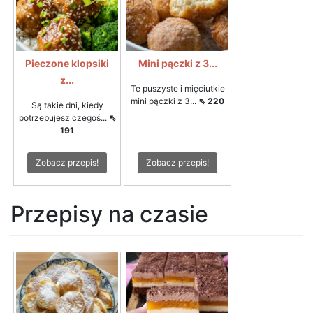
Pieczone klopsiki
Mini pączki z 3...
z...
Te puszyste i mięciutkie
mini pączki z 3...
⇖ 220
Są takie dni, kiedy
potrzebujesz czegoś...
⇖
191
Zobacz przepis!
Zobacz przepis!
Przepisy na czasie