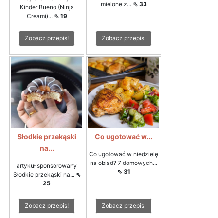
mielone z...
⇖ 33
Kinder Bueno (Ninja
Creami)...
⇖ 19
Zobacz przepis!
Zobacz przepis!
Słodkie przekąski
Co ugotować w...
na...
Co ugotować w niedzielę
na obiad? 7 domowych...
artykuł sponsorowany
⇖ 31
Słodkie przekąski na...
⇖
25
Zobacz przepis!
Zobacz przepis!