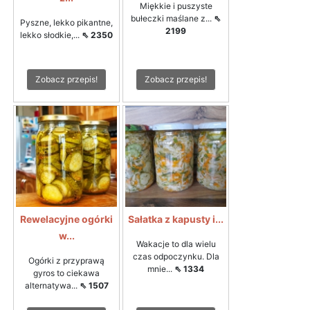
Miękkie i puszyste
bułeczki maślane z...
⇖
Pyszne, lekko pikantne,
2199
lekko słodkie,...
⇖ 2350
Zobacz przepis!
Zobacz przepis!
Rewelacyjne ogórki
Sałatka z kapusty i...
w...
Wakacje to dla wielu
czas odpoczynku. Dla
Ogórki z przyprawą
mnie...
⇖ 1334
gyros to ciekawa
alternatywa...
⇖ 1507