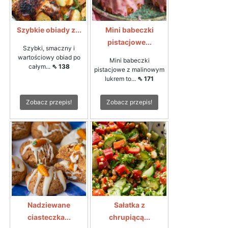
Szybkie obiady z...
Mini babeczki
pistacjowe...
Szybki, smaczny i
wartościowy obiad po
Mini babeczki
całym...
⇖ 138
pistacjowe z malinowym
lukrem to...
⇖ 171
Zobacz przepis!
Zobacz przepis!
Nadziewane
Sałatka z
ciasteczka...
chrupiącą...