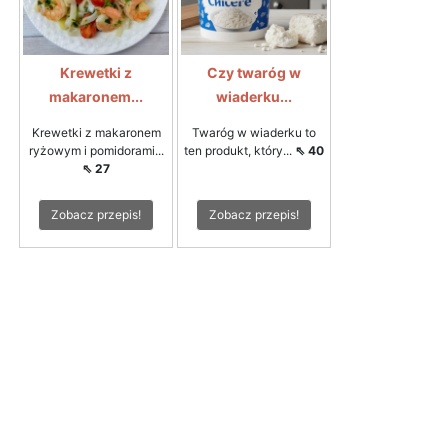
Krewetki z
Czy twaróg w
makaronem...
wiaderku...
Krewetki z makaronem
Twaróg w wiaderku to
ryżowym i pomidorami...
ten produkt, który...
⇖ 40
⇖ 27
Zobacz przepis!
Zobacz przepis!