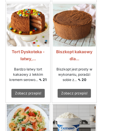
Tort Dyskoteka -
Biszkopt kakaowy
łatwy,...
dla...
Bardzo łatwy tort
Biszkopt jest prosty w
kakaowy z lekkim
wykonaniu, poradzi
kremem serowo...
⇖ 21
sobie z...
⇖ 20
Zobacz przepis!
Zobacz przepis!