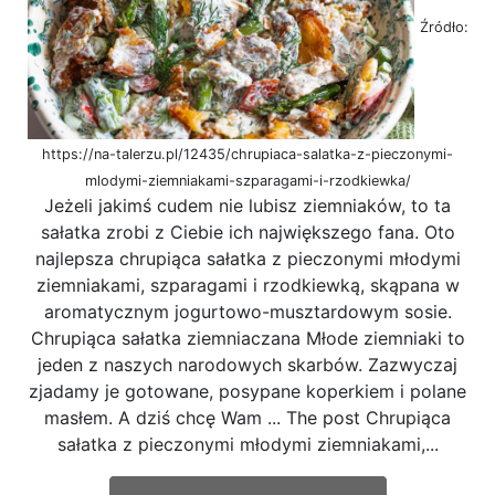
Źródło:
https://na-talerzu.pl/12435/chrupiaca-salatka-z-pieczonymi-
mlodymi-ziemniakami-szparagami-i-rzodkiewka/
Jeżeli jakimś cudem nie lubisz ziemniaków, to ta
sałatka zrobi z Ciebie ich największego fana. Oto
najlepsza chrupiąca sałatka z pieczonymi młodymi
ziemniakami, szparagami i rzodkiewką, skąpana w
aromatycznym jogurtowo-musztardowym sosie.
Chrupiąca sałatka ziemniaczana Młode ziemniaki to
jeden z naszych narodowych skarbów. Zazwyczaj
zjadamy je gotowane, posypane koperkiem i polane
masłem. A dziś chcę Wam ... The post Chrupiąca
sałatka z pieczonymi młodymi ziemniakami,...