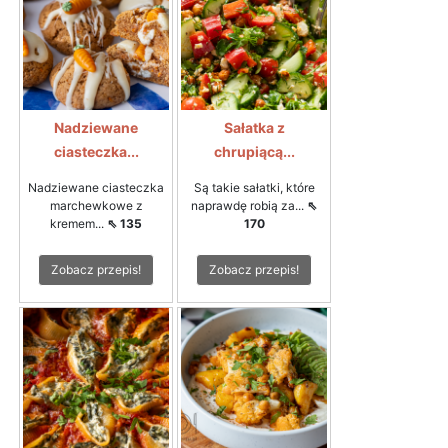
Nadziewane
Sałatka z
ciasteczka...
chrupiącą...
Nadziewane ciasteczka
Są takie sałatki, które
marchewkowe z
naprawdę robią za...
⇖
kremem...
⇖ 135
170
Zobacz przepis!
Zobacz przepis!