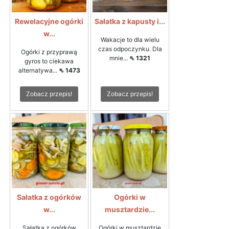
Rewelacyjne ogórki
Sałatka z kapusty i...
w...
Wakacje to dla wielu
czas odpoczynku. Dla
Ogórki z przyprawą
mnie...
⇖ 1321
gyros to ciekawa
alternatywa...
⇖ 1473
Zobacz przepis!
Zobacz przepis!
Sałatka z ogórków
Ogórki w
w...
musztardzie...
Sałatka z ogórków
Ogórki w musztardzie