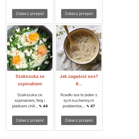
Zobacz przepis!
Zobacz przepis!
Szakszuka ze
Jak zagęścić sos?
szpinakiem
8...
Szakszuka ze
Rzadki sos to jeden z
szpinakiem, fetą i
tych kuchennych
płatkami chili...
⇖ 44
problemów,...
⇖ 47
Zobacz przepis!
Zobacz przepis!