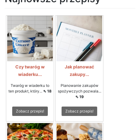
Czy twaróg w
Jak planować
wiaderku...
zakupy...
Twaróg w wiaderku to
Planowanie zakupów
ten produkt, który...
⇖ 18
spożywczych pozwala...
⇖ 19
Zobacz przepis!
Zobacz przepis!