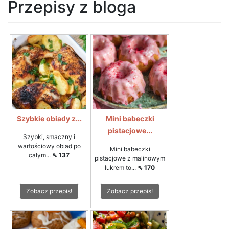
Przepisy z bloga
Szybkie obiady z...
Mini babeczki
pistacjowe...
Szybki, smaczny i
wartościowy obiad po
Mini babeczki
całym...
⇖ 137
pistacjowe z malinowym
lukrem to...
⇖ 170
Zobacz przepis!
Zobacz przepis!