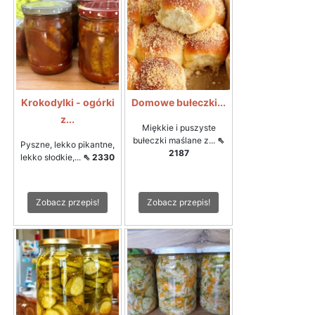
Krokodylki - ogórki
Domowe bułeczki...
z...
Miękkie i puszyste
bułeczki maślane z...
⇖
Pyszne, lekko pikantne,
2187
lekko słodkie,...
⇖ 2330
Zobacz przepis!
Zobacz przepis!