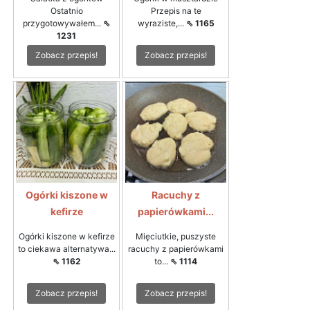
Ostatnio
Przepis na te
przygotowywałem...
⇖
wyraziste,...
⇖ 1165
1231
Zobacz przepis!
Zobacz przepis!
Ogórki kiszone w
Racuchy z
kefirze
papierówkami...
Ogórki kiszone w kefirze
Mięciutkie, puszyste
to ciekawa alternatywa...
racuchy z papierówkami
⇖ 1162
to...
⇖ 1114
Zobacz przepis!
Zobacz przepis!