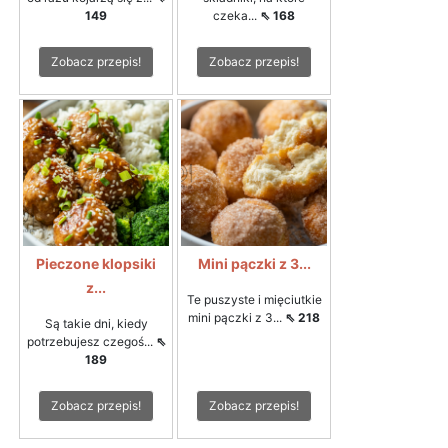
149
czeka...
⇖ 168
Zobacz przepis!
Zobacz przepis!
Pieczone klopsiki
Mini pączki z 3...
z...
Te puszyste i mięciutkie
mini pączki z 3...
⇖ 218
Są takie dni, kiedy
potrzebujesz czegoś...
⇖
189
Zobacz przepis!
Zobacz przepis!