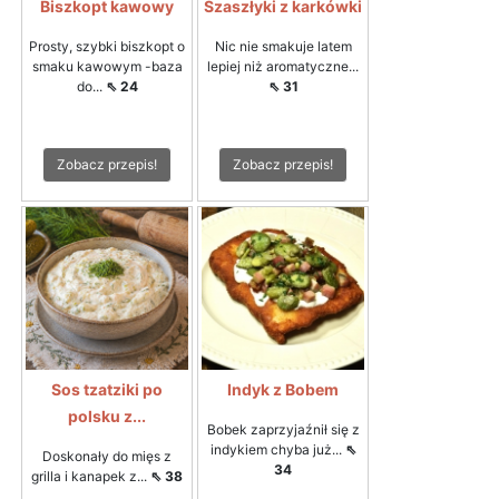
Biszkopt kawowy
Szaszłyki z karkówki
Prosty, szybki biszkopt o
Nic nie smakuje latem
smaku kawowym -baza
lepiej niż aromatyczne...
do...
⇖ 24
⇖ 31
Zobacz przepis!
Zobacz przepis!
Sos tzatziki po
Indyk z Bobem
polsku z...
Bobek zaprzyjaźnił się z
indykiem chyba już...
⇖
Doskonały do mięs z
34
grilla i kanapek z...
⇖ 38