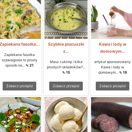
Zapiekana fasolka...
Szybkie placuszki
Kawa i lody w
z...
domowym...
Zapiekana fasolka
szparagowa to prosty
Masz cukinię i kilka
artykuł sponsorowany
sposób na...
⇖ 21
prostych składników?...
Kawa i lody w
⇖ 15
domowym...
⇖ 19
Zobacz przepis!
Zobacz przepis!
Zobacz przepis!