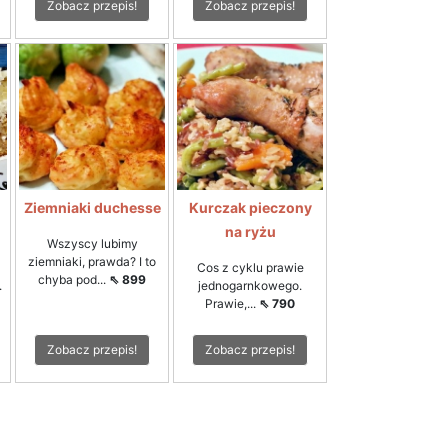
Zobacz przepis!
Zobacz przepis!
Ziemniaki duchesse
Kurczak pieczony
na ryżu
Wszyscy lubimy
ziemniaki, prawda? I to
Cos z cyklu prawie
chyba pod...
⇖ 899
.
jednogarnkowego.
Prawie,...
⇖ 790
Zobacz przepis!
Zobacz przepis!