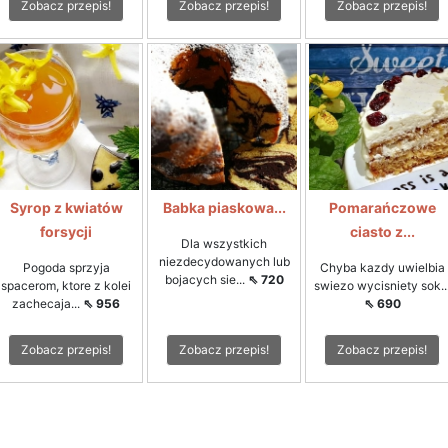
Zobacz przepis!
Zobacz przepis!
Zobacz przepis!
Syrop z kwiatów
Babka piaskowa...
Pomarańczowe
forsycji
ciasto z...
Dla wszystkich
niezdecydowanych lub
Pogoda sprzyja
Chyba kazdy uwielbia
bojacych sie...
⇖ 720
spacerom, ktore z kolei
swiezo wycisniety sok..
zachecaja...
⇖ 956
⇖ 690
Zobacz przepis!
Zobacz przepis!
Zobacz przepis!