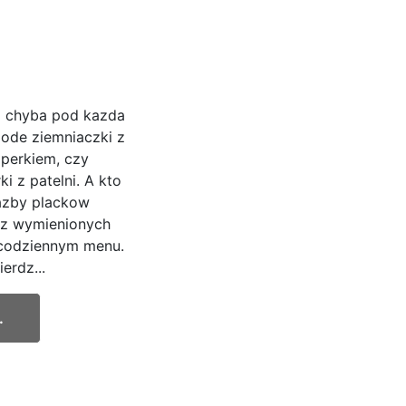
o chyba pod kazda
mlode ziemniaczki z
operkiem, czy
i z patelni. A kto
iazby plackow
 z wymienionych
 codziennym menu.
erdz...
.