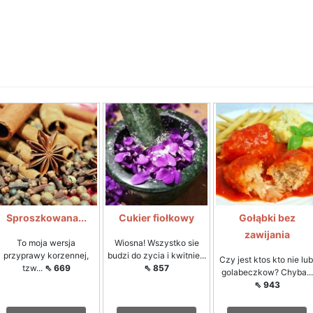
Sproszkowana...
Cukier fiołkowy
Gołąbki bez
zawijania
To moja wersja
Wiosna! Wszystko sie
przyprawy korzennej,
budzi do zycia i kwitnie...
Czy jest ktos kto nie lub
tzw...
⇖ 669
⇖ 857
golabeczkow? Chyba...
⇖ 943