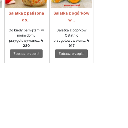
Sałatka z patisona
Sałatka z ogórków
do...
w...
Od kiedy pamiętam, w
Sałatka z ogórków
moim domu
Ostatnio
przygotowywano...
⇖
przygotowywałem...
⇖
280
917
Zobacz przepis!
Zobacz przepis!