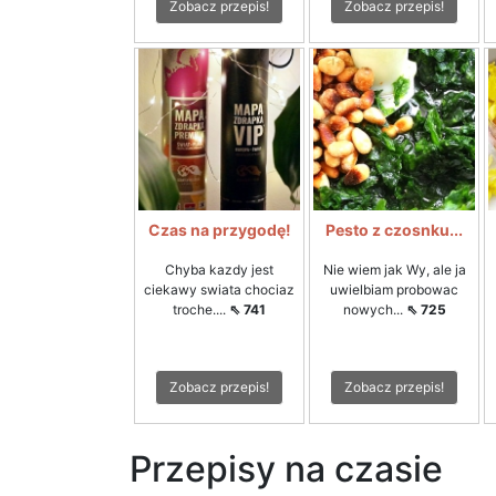
Zobacz przepis!
Zobacz przepis!
Czas na przygodę!
Pesto z czosnku...
Chyba kazdy jest
Nie wiem jak Wy, ale ja
ciekawy swiata chociaz
uwielbiam probowac
troche....
⇖ 741
nowych...
⇖ 725
Zobacz przepis!
Zobacz przepis!
Przepisy na czasie