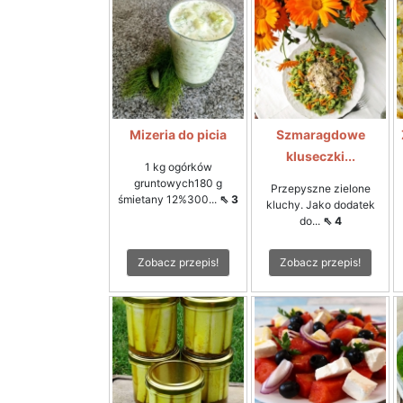
Mizeria do picia
Szmaragdowe
kluseczki...
1 kg ogórków
gruntowych180 g
Przepyszne zielone
śmietany 12%300...
⇖ 3
kluchy. Jako dodatek
do...
⇖ 4
Zobacz przepis!
Zobacz przepis!