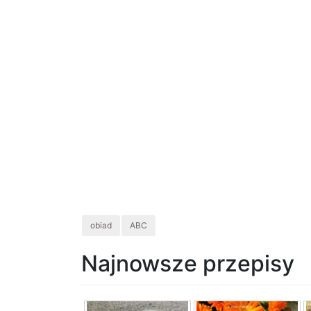
obiad
ABC
Najnowsze przepisy