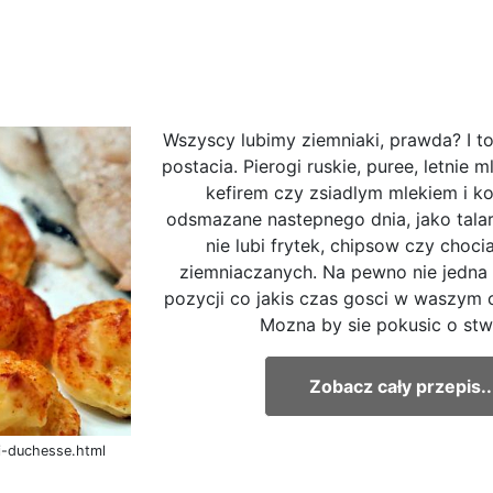
Wszyscy lubimy ziemniaki, prawda? I t
postacia. Pierogi ruskie, puree, letnie 
kefirem czy zsiadlym mlekiem i k
odsmazane nastepnego dnia, jako talark
nie lubi frytek, chipsow czy choc
ziemniaczanych. Na pewno nie jedna
pozycji co jakis czas gosci w waszym
Mozna by sie pokusic o stwi
Zobacz cały przepis..
ki-duchesse.html