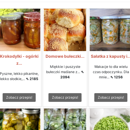
Krokodylki - ogórki
Domowe bułeczki...
Sałatka z kapusty i..
z...
Miękkie i puszyste
Wakacje to dla wielu
bułeczki maślane z...
⇖
czas odpoczynku. Dla
Pyszne, lekko pikantne,
2094
mnie...
⇖ 1256
lekko słodkie,...
⇖ 2185
Zobacz przepis!
Zobacz przepis!
Zobacz przepis!