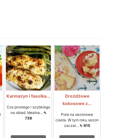
Karmazyn i fasolka...
Drożdżowe
kokosowe z...
Cos prostego i szybkiego
na obiad. Idealna...
⇖
i
Pora na sezonowe
739
ciasta. W tym roku sezon
zaczal...
⇖ 915