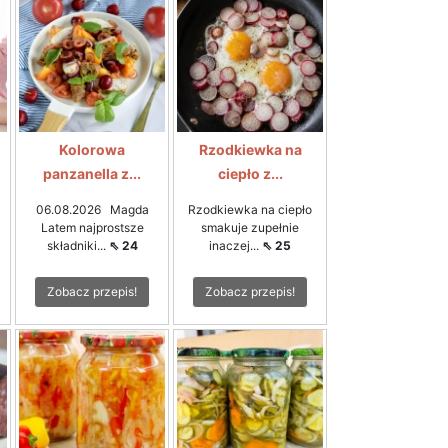
Kolorowa
Rzodkiewka na
panzanella z...
ciepło z...
06.08.2026 Magda
Rzodkiewka na ciepło
Latem najprostsze
smakuje zupełnie
składniki...
⇖ 24
inaczej...
⇖ 25
Zobacz przepis!
Zobacz przepis!