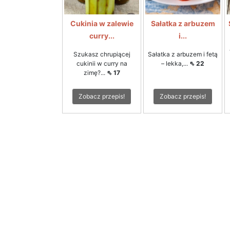
Cukinia w zalewie
Sałatka z arbuzem
curry...
i...
Szukasz chrupiącej
Sałatka z arbuzem i fetą
cukinii w curry na
– lekka,...
⇖ 22
zimę?...
⇖ 17
Zobacz przepis!
Zobacz przepis!