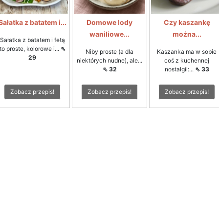
Sałatka z batatem i...
Domowe lody
Czy kaszankę
waniliowe...
można...
Sałatka z batatem i fetą
to proste, kolorowe i...
⇖
Niby proste (a dla
Kaszanka ma w sobie
29
niektórych nudne), ale...
coś z kuchennej
⇖ 32
nostalgii:...
⇖ 33
Zobacz przepis!
Zobacz przepis!
Zobacz przepis!