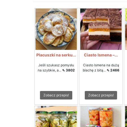
Placuszki na serku...
Ciasto Ismena –...
Jeśli szukasz pomysłu
Ciasto Ismena na dużą
na szybkie, a...
⇖ 3802
blachę z bitą...
⇖ 2466
Zobacz przepis!
Zobacz przepis!