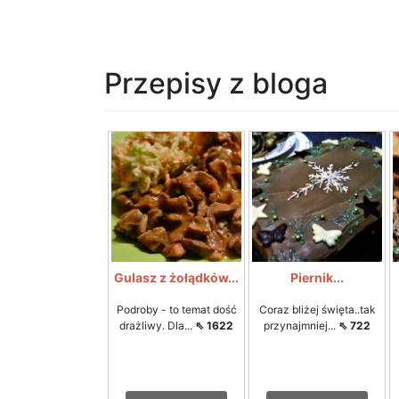
Przepisy z bloga
Gulasz z żołądków...
Piernik...
Podroby - to temat dość
Coraz bliżej święta..tak
drażliwy. Dla...
⇖ 1622
przynajmniej...
⇖ 722