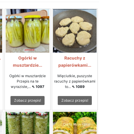
.
Ogórki w
Racuchy z
musztardzie...
papierówkami...
Ogórki w musztardzie
Mięciutkie, puszyste
Przepis na te
racuchy z papierówkami
wyraziste,...
⇖ 1097
to...
⇖ 1089
Zobacz przepis!
Zobacz przepis!