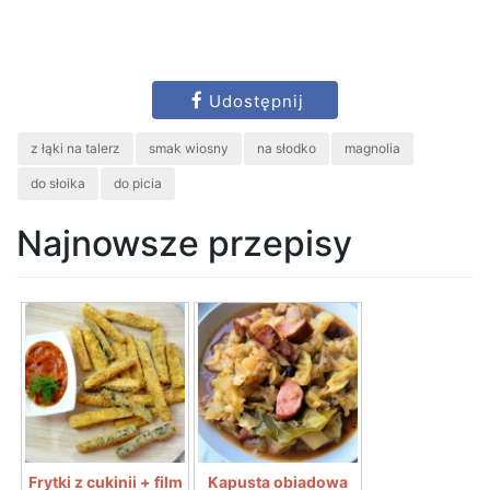
Udostępnij
z łąki na talerz
smak wiosny
na słodko
magnolia
do słoika
do picia
Najnowsze przepisy
Frytki z cukinii + film
Kapusta obiadowa