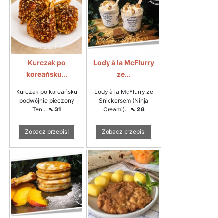
Kurczak po
Lody à la McFlurry
koreańsku...
ze...
Kurczak po koreańsku
Lody à la McFlurry ze
podwójnie pieczony
Snickersem (Ninja
Ten...
⇖ 31
Creami)...
⇖ 28
Zobacz przepis!
Zobacz przepis!