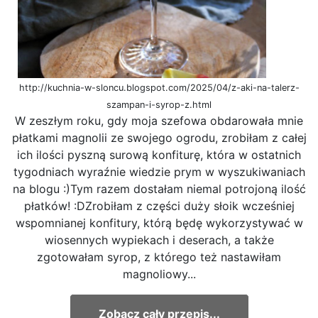
http://kuchnia-w-sloncu.blogspot.com/2025/04/z-aki-na-talerz-
szampan-i-syrop-z.html
W zeszłym roku, gdy moja szefowa obdarowała mnie
płatkami magnolii ze swojego ogrodu, zrobiłam z całej
ich ilości pyszną surową konfiturę, która w ostatnich
tygodniach wyraźnie wiedzie prym w wyszukiwaniach
na blogu :)Tym razem dostałam niemal potrojoną ilość
płatków! :DZrobiłam z części duży słoik wcześniej
wspomnianej konfitury, którą będę wykorzystywać w
wiosennych wypiekach i deserach, a także
zgotowałam syrop, z którego też nastawiłam
magnoliowy...
Zobacz cały przepis...