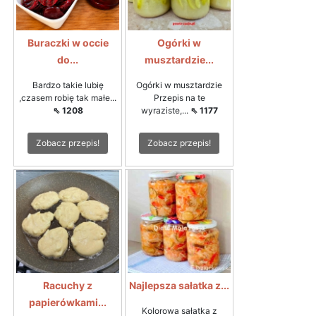
Buraczki w occie
Ogórki w
do...
musztardzie...
Bardzo takie lubię
Ogórki w musztardzie
,czasem robię tak małe...
Przepis na te
⇖ 1208
wyraziste,...
⇖ 1177
Zobacz przepis!
Zobacz przepis!
Racuchy z
Najlepsza sałatka z...
papierówkami...
Kolorowa sałatka z