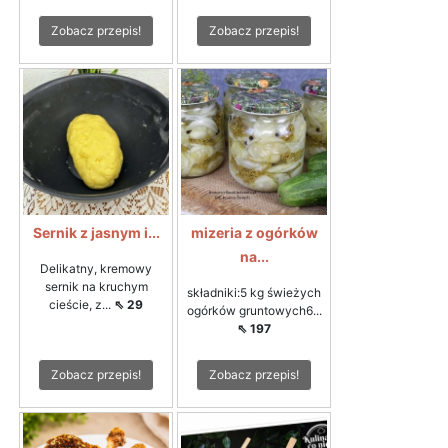
Zobacz przepis!
Zobacz przepis!
Sernik z jasnym i...
mizeria z ogórków
na...
Delikatny, kremowy
sernik na kruchym
składniki:5 kg świeżych
cieście, z...
⇖ 29
ogórków gruntowych6...
⇖ 197
Zobacz przepis!
Zobacz przepis!