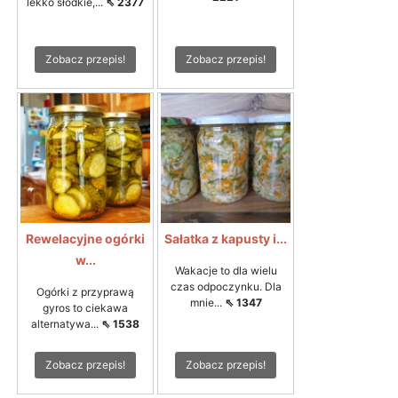
lekko słodkie,...
⇖ 2377
Zobacz przepis!
Zobacz przepis!
Rewelacyjne ogórki
Sałatka z kapusty i...
w...
Wakacje to dla wielu
czas odpoczynku. Dla
Ogórki z przyprawą
mnie...
⇖ 1347
gyros to ciekawa
alternatywa...
⇖ 1538
Zobacz przepis!
Zobacz przepis!