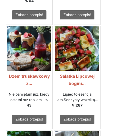
⇖ 64
Zobacz przepis!
Zobacz przepis!
Dżem truskawkowy
Sałatka Lipcowej
z...
bogini...
Nie pamiętam już, kiedy
Lipiec to esencja
ostatni raz robiłam...
⇖
lata.Soczysty wszelką...
43
⇖ 287
Zobacz przepis!
Zobacz przepis!