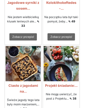
Jagodowe syrniki z
Kolokithokeftedes
sosem...
-...
Nie jestem wielbicielką
Na początku lata był taki
klusek leniwych ale...
⇖
pomysł, żeby...
⇖ 49
33
Zobacz przepis!
Zobacz przepis!
Ciasto z jagodami
Projekt śniadanie:...
na...
Nie mogę uwierzyć, że
post z Projektu...
⇖ 38
Świeże jagody tego lata
były moim marzeniem,...