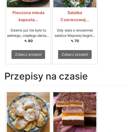
Pieczona młoda
Sałatka
kapusta...
Czerwcowej...
Dawno już nie było tu
Gdy wpis o wiosennej
pełnego, ciepłego dania...
sałatce Majowej bogini...
⇖ 80
⇖ 70
Zobacz przepis!
Zobacz przepis!
Przepisy na czasie