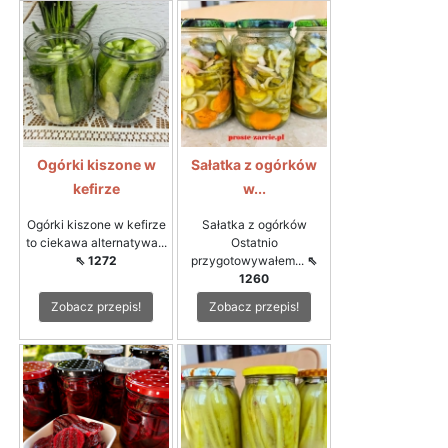
Ogórki kiszone w
Sałatka z ogórków
kefirze
w...
Ogórki kiszone w kefirze
Sałatka z ogórków
to ciekawa alternatywa...
Ostatnio
⇖ 1272
przygotowywałem...
⇖
1260
Zobacz przepis!
Zobacz przepis!