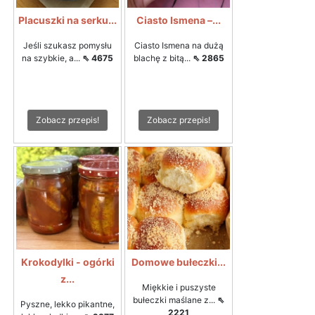
Placuszki na serku...
Ciasto Ismena –...
Jeśli szukasz pomysłu
Ciasto Ismena na dużą
na szybkie, a...
⇖ 4675
blachę z bitą...
⇖ 2865
Zobacz przepis!
Zobacz przepis!
Krokodylki - ogórki
Domowe bułeczki...
z...
Miękkie i puszyste
bułeczki maślane z...
⇖
Pyszne, lekko pikantne,
2221