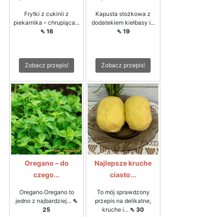
Frytki z cukinii z
Kapusta stożkowa z
piekarnika – chrupiąca...
dodatekiem kiełbasy i...
⇖ 16
⇖ 19
Zobacz przepis!
Zobacz przepis!
Oregano – do
Najlepsze kruche
czego...
ciasto...
Oregano.Oregano to
To mój sprawdzony
jedno z najbardziej...
⇖
przepis na delikatne,
25
kruche i...
⇖ 30