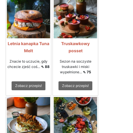
Letnia kanapka Tuna
Truskawkowy
Melt
posset
Znacie to uczucie, gdy
Sezon na soczyste
chcecie zjeść coś...
⇖ 88
truskawki i miski
wypełnione...
⇖ 75
Zobacz przepis!
Zobacz przepis!