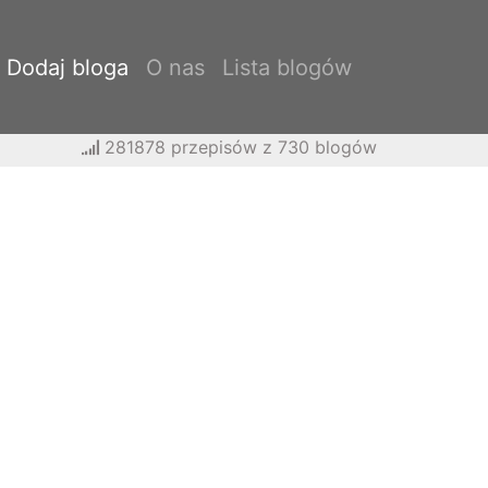
Dodaj bloga
O nas
Lista blogów
281878 przepisów z 730 blogów