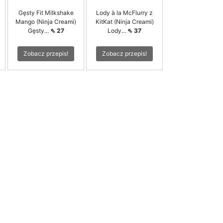
Gęsty Fit Milkshake
Lody à la McFlurry z
Mango (Ninja Creami)
KitKat (Ninja Creami)
Gęsty...
⇖ 27
Lody...
⇖ 37
Zobacz przepis!
Zobacz przepis!