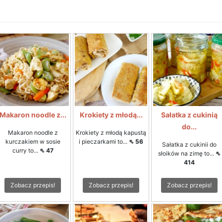
Makaron noodle z...
Krokiety z młodą...
Sałatka z cukinią
do...
Makaron noodle z
Krokiety z młodą kapustą
kurczakiem w sosie
i pieczarkami to...
⇖ 56
Sałatka z cukinii do
curry to...
⇖ 47
słoików na zimę to...
⇖
414
Zobacz przepis!
Zobacz przepis!
Zobacz przepis!