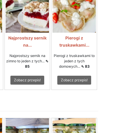
Najprostszy sernik
Pierogi z
na...
truskawkami...
Najprostszy sernik na
Pierogi z truskawkami to
zimno to jeden z tych...
⇖
jeden z tych
85
domowych...
⇖ 83
Zobacz przepis!
Zobacz przepis!