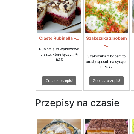
Ciasto Rubinella –...
Szakszuka z bobem
–...
Rubinella to warstwowe
ciasto, które łączy...
⇖
Szakszuka z bobem to
825
prosty sposób na sycące
i...
⇖ 77
Zobacz przepis!
Zobacz przepis!
Przepisy na czasie