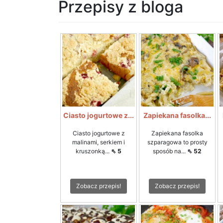
Przepisy z bloga
Ciasto jogurtowe z...
Zapiekana fasolka...
Ciasto jogurtowe z
Zapiekana fasolka
malinami, serkiem i
szparagowa to prosty
kruszonką...
⇖ 5
sposób na...
⇖ 52
Zobacz przepis!
Zobacz przepis!