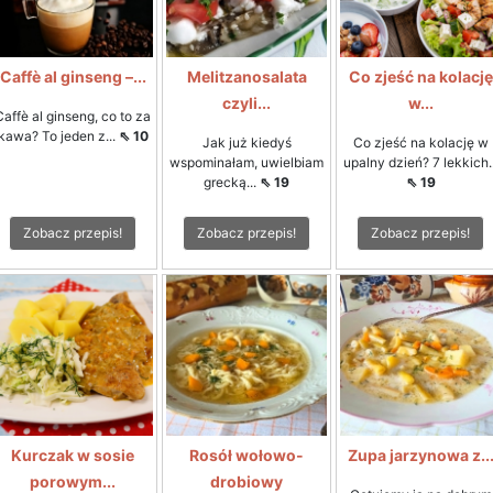
Caffè al ginseng –...
Melitzanosalata
Co zjeść na kolację
czyli...
w...
Caffè al ginseng, co to za
kawa? To jeden z...
⇖ 10
Jak już kiedyś
Co zjeść na kolację w
wspominałam, uwielbiam
upalny dzień? 7 lekkich..
grecką...
⇖ 19
⇖ 19
Zobacz przepis!
Zobacz przepis!
Zobacz przepis!
Kurczak w sosie
Rosół wołowo-
Zupa jarzynowa z..
porowym...
drobiowy