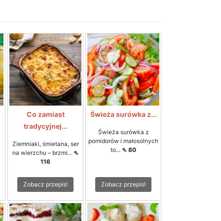
Co zamiast
Świeża surówka z...
tradycyjnej...
Świeża surówka z
pomidorów i małosolnych
Ziemniaki, śmietana, ser
to...
⇖ 80
na wierzchu – brzmi...
⇖
116
Zobacz przepis!
Zobacz przepis!