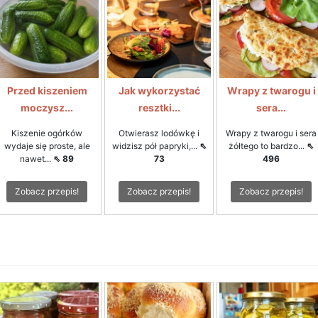
Przed kiszeniem
Jak wykorzystać
Wrapy z twarogu i
moczysz...
resztki...
sera...
Kiszenie ogórków
Otwierasz lodówkę i
Wrapy z twarogu i sera
wydaje się proste, ale
widzisz pół papryki,...
⇖
żółtego to bardzo...
⇖
nawet...
⇖ 89
73
496
Zobacz przepis!
Zobacz przepis!
Zobacz przepis!