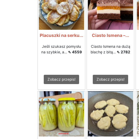
Placuszki na serku...
Ciasto Ismena –...
Jeśli szukasz pomysłu
Ciasto Ismena na dużą
na szybkie, a...
⇖ 4559
blachę z bitą...
⇖ 2782
Zobacz przepis!
Zobacz przepis!