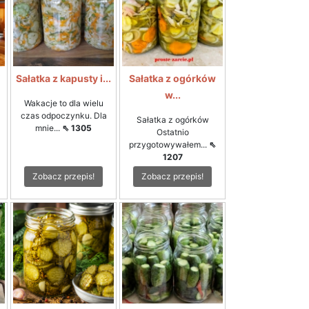
i
Sałatka z kapusty i...
Sałatka z ogórków
w...
Wakacje to dla wielu
czas odpoczynku. Dla
Sałatka z ogórków
mnie...
⇖ 1305
Ostatnio
przygotowywałem...
⇖
1207
Zobacz przepis!
Zobacz przepis!