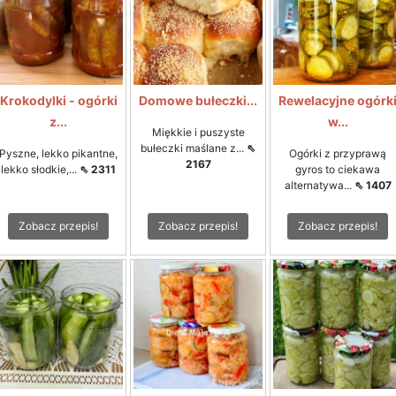
Krokodylki - ogórki
Domowe bułeczki...
Rewelacyjne ogórk
z...
w...
Miękkie i puszyste
bułeczki maślane z...
⇖
Pyszne, lekko pikantne,
Ogórki z przyprawą
2167
lekko słodkie,...
⇖ 2311
gyros to ciekawa
alternatywa...
⇖ 1407
Zobacz przepis!
Zobacz przepis!
Zobacz przepis!