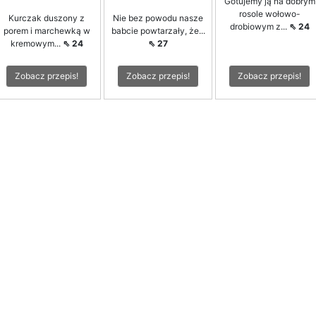
Gotujemy ją na dobrym
rosole wołowo-
Kurczak duszony z
Nie bez powodu nasze
drobiowym z...
⇖ 24
porem i marchewką w
babcie powtarzały, że...
kremowym...
⇖ 24
⇖ 27
Zobacz przepis!
Zobacz przepis!
Zobacz przepis!