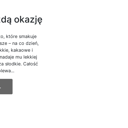
żdą okazję
to, które smakuje
ze – na co dzień,
kkie, kakaowe i
nadaje mu lekkiej
za słodkie. Całość
lewa...
.