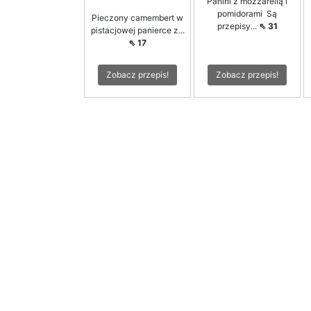
Panini z mozzarellą i
pomidorami Są
Pieczony camembert w
przepisy...
⇖ 31
pistacjowej panierce z...
⇖ 17
Zobacz przepis!
Zobacz przepis!