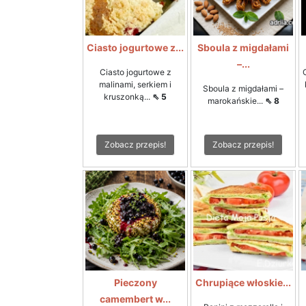
Ciasto jogurtowe z...
Sboula z migdałami
–...
Ciasto jogurtowe z
malinami, serkiem i
Sboula z migdałami –
kruszonką...
⇖ 5
marokańskie...
⇖ 8
Zobacz przepis!
Zobacz przepis!
Pieczony
Chrupiące włoskie...
camembert w...