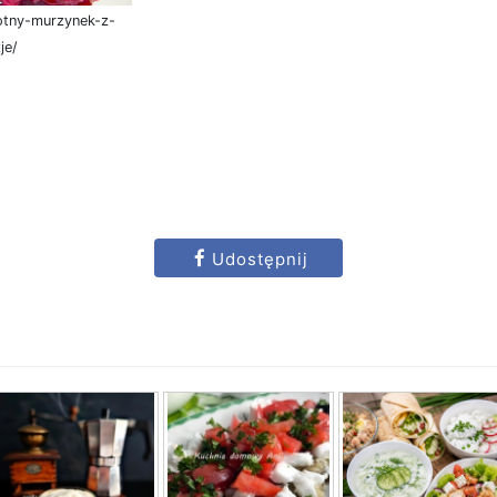
gotny-murzynek-z-
je/
Udostępnij