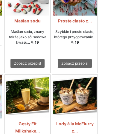
Maślan sodu
Proste ciasto z...
Maślan sodu, znany
Szybkie i proste ciasto,
także jako sól sodowa
którego przygotowanie...
kwasu...
⇖ 19
⇖ 19
.
Zobacz przepis!
Zobacz przepis!
.
Gęsty Fit
Lody à la McFlurry
Milkshake...
z...