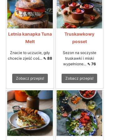
Letnia kanapka Tuna
Truskawkowy
Melt
posset
Znacie to uczucie, gdy
Sezon na soczyste
chcecie zjeść coś...
⇖ 88
truskawki i miski
wypełnione...
⇖ 76
Zobacz przepis!
Zobacz przepis!