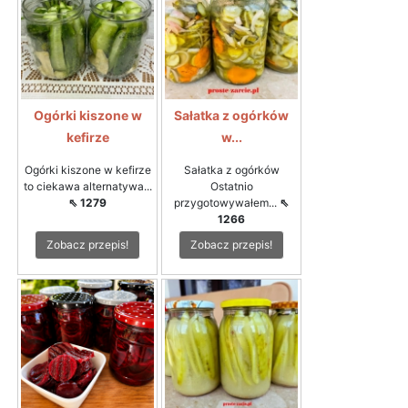
Ogórki kiszone w
Sałatka z ogórków
kefirze
w...
Ogórki kiszone w kefirze
Sałatka z ogórków
to ciekawa alternatywa...
Ostatnio
⇖ 1279
przygotowywałem...
⇖
1266
Zobacz przepis!
Zobacz przepis!