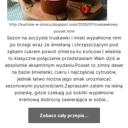
http://kuchnia-w-sloncu.blogspot.com/2026/07/truskawkowy-
posset.html
Sezon na soczyste truskawki i miski wypełnione nimi
po brzegi wraz ze śmietaną i chrzęszczącym pod
zębami cukrem powoli zmierza ku końcowi.I właśnie
to klasyczne połączenie przedstawiam Wam dziś w
absolutnie aksamitnym wydaniu.Posset to zimny deser
na bazie śmietanki, cukru i najczęściej cytrusów,
jednak łatwo można jego smak urozmaicać
sezonowymi pysznościami.Zapraszam zatem na leśną
polankę, gdzie czekają już kokilki wypełnione
kremową dobrocią zawierająca w sobie...
Zobacz cały przepis...