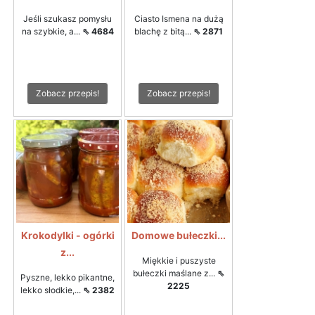
Jeśli szukasz pomysłu
Ciasto Ismena na dużą
na szybkie, a...
⇖ 4684
blachę z bitą...
⇖ 2871
Zobacz przepis!
Zobacz przepis!
Krokodylki - ogórki
Domowe bułeczki...
z...
Miękkie i puszyste
bułeczki maślane z...
⇖
Pyszne, lekko pikantne,
2225
lekko słodkie,...
⇖ 2382