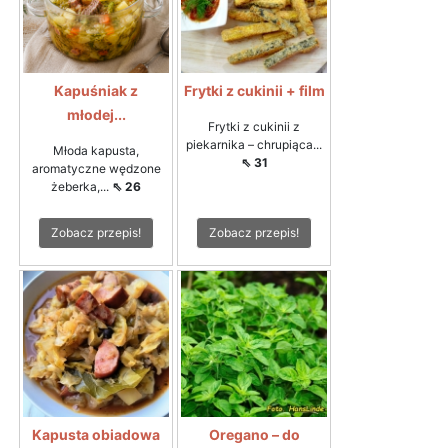
Kapuśniak z
Frytki z cukinii + film
młodej...
Frytki z cukinii z
piekarnika – chrupiąca...
Młoda kapusta,
⇖ 31
aromatyczne wędzone
żeberka,...
⇖ 26
Zobacz przepis!
Zobacz przepis!
Kapusta obiadowa
Oregano – do