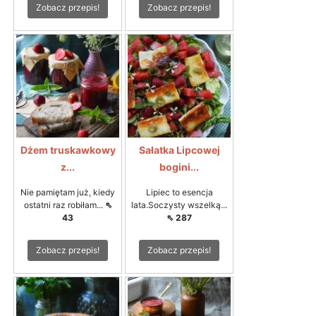
Zobacz przepis!
Zobacz przepis!
Dżem truskawkowy
Sałatka Lipcowej
z...
bogini...
Nie pamiętam już, kiedy
Lipiec to esencja
ostatni raz robiłam...
⇖
lata.Soczysty wszelką...
43
⇖ 287
Zobacz przepis!
Zobacz przepis!