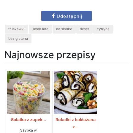
Udostępnij
truskawki
smak lata
na słodko
deser
cytryna
bez glutenu
Najnowsze przepisy
Sałatka z zupek...
Roladki z bakłażana
z...
Szybka w