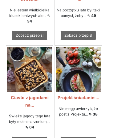
Nie jestem wielbicielką
Na początku lata był taki
klusek leniwych ale...
⇖
pomysł, żeby...
⇖ 49
34
Zobacz przepis!
Zobacz przepis!
Ciasto z jagodami
Projekt śniadanie:...
na...
Nie mogę uwierzyć, że
post z Projektu...
⇖ 38
Świeże jagody tego lata
były moim marzeniem,...
⇖ 64