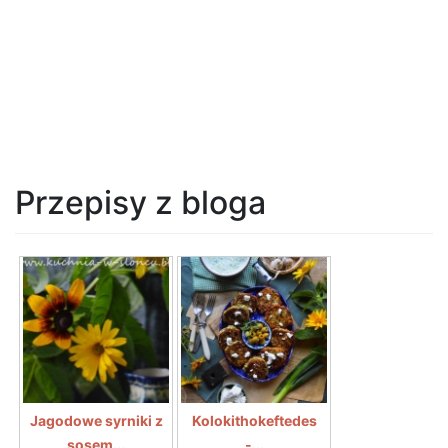
Przepisy z bloga
Jagodowe syrniki z
Kolokithokeftedes
sosem...
-...