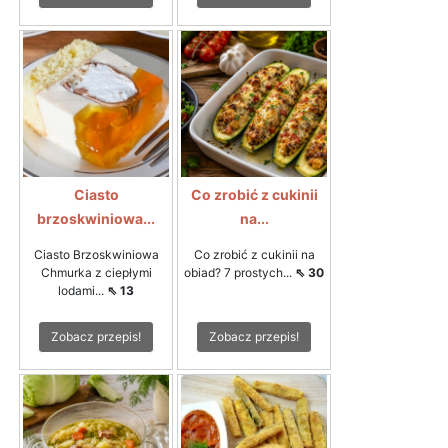
Ciasto
Co zrobić z cukinii
brzoskwiniowa...
na...
Ciasto Brzoskwiniowa
Co zrobić z cukinii na
Chmurka z ciepłymi
obiad? 7 prostych...
⇖ 30
lodami...
⇖ 13
Zobacz przepis!
Zobacz przepis!