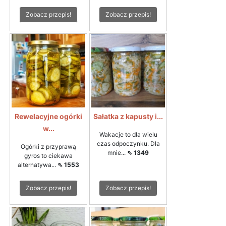
Zobacz przepis!
Zobacz przepis!
Rewelacyjne ogórki
Sałatka z kapusty i...
w...
Wakacje to dla wielu
czas odpoczynku. Dla
Ogórki z przyprawą
mnie...
⇖ 1349
gyros to ciekawa
alternatywa...
⇖ 1553
Zobacz przepis!
Zobacz przepis!