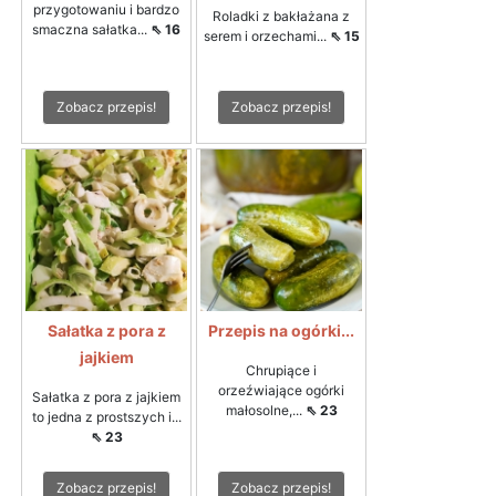
przygotowaniu i bardzo
Roladki z bakłażana z
smaczna sałatka...
⇖ 16
serem i orzechami...
⇖ 15
Zobacz przepis!
Zobacz przepis!
Sałatka z pora z
Przepis na ogórki...
jajkiem
Chrupiące i
orzeźwiające ogórki
Sałatka z pora z jajkiem
małosolne,...
⇖ 23
to jedna z prostszych i...
⇖ 23
Zobacz przepis!
Zobacz przepis!