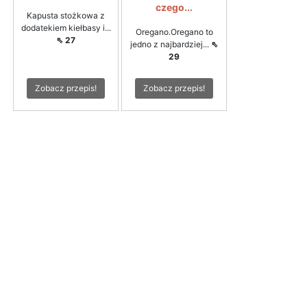
czego...
Kapusta stożkowa z
dodatekiem kiełbasy i...
Oregano.Oregano to
⇖ 27
jedno z najbardziej...
⇖
29
Zobacz przepis!
Zobacz przepis!