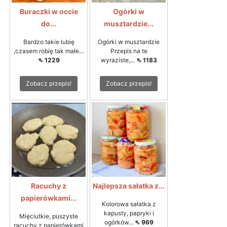
Buraczki w occie
Ogórki w
do...
musztardzie...
Bardzo takie lubię
Ogórki w musztardzie
,czasem robię tak małe...
Przepis na te
⇖ 1229
wyraziste,...
⇖ 1183
Zobacz przepis!
Zobacz przepis!
Racuchy z
Najlepsza sałatka z...
papierówkami...
Kolorowa sałatka z
kapusty, papryki i
Mięciutkie, puszyste
ogórków...
⇖ 969
racuchy z papierówkami