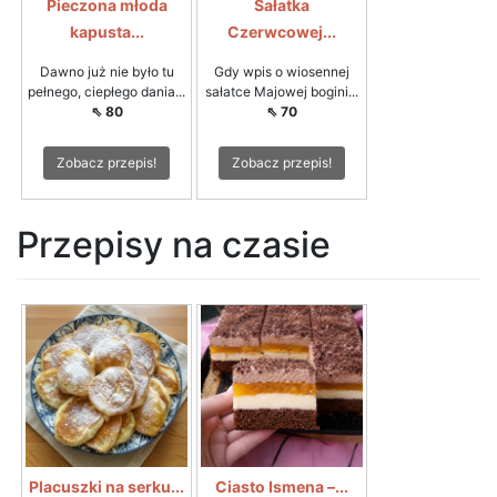
Pieczona młoda
Sałatka
kapusta...
Czerwcowej...
Dawno już nie było tu
Gdy wpis o wiosennej
pełnego, ciepłego dania...
sałatce Majowej bogini...
⇖ 80
⇖ 70
Zobacz przepis!
Zobacz przepis!
Przepisy na czasie
Placuszki na serku...
Ciasto Ismena –...