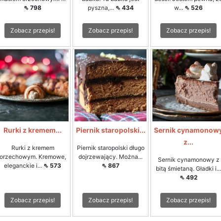
⇖ 798
pyszna,...
⇖ 434
w...
⇖ 526
Zobacz przepis!
Zobacz przepis!
Zobacz przepis!
Rurki z kremem...
Piernik staropolski...
Sernik cynamonow
z...
Rurki z kremem
Piernik staropolski długo
orzechowym. Kremowe,
dojrzewający. Można...
Sernik cynamonowy z
eleganckie i...
⇖ 573
⇖ 867
bitą śmietaną. Gładki i...
⇖ 492
Zobacz przepis!
Zobacz przepis!
Zobacz przepis!