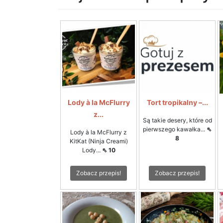
Lody à la McFlurry
Tort tropikalny –...
z...
Są takie desery, które od
pierwszego kawałka...
⇖
Lody à la McFlurry z
8
KitKat (Ninja Creami)
Lody...
⇖ 10
Zobacz przepis!
Zobacz przepis!