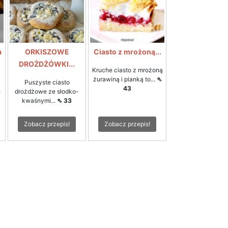
a
ORKISZOWE
Ciasto z mrożoną...
DROŻDŻÓWKI...
Kruche ciasto z mrożoną
żurawiną i pianką to...
⇖
Puszyste ciasto
43
8
drożdżowe ze słodko-
kwaśnymi...
⇖ 33
Zobacz przepis!
Zobacz przepis!