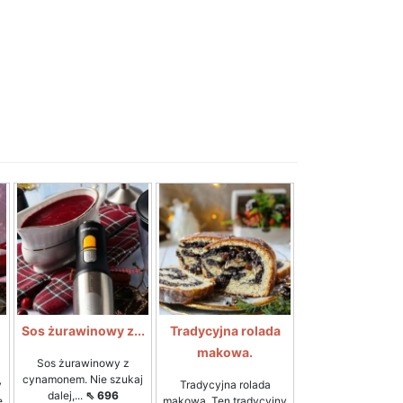
Sos żurawinowy z...
Tradycyjna rolada
makowa.
Sos żurawinowy z
cynamonem. Nie szukaj
y
Tradycyjna rolada
dalej,...
⇖ 696
e
makowa. Ten tradycyjny