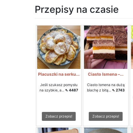
Przepisy na czasie
Placuszki na serku...
Ciasto Ismena –...
Jeśli szukasz pomysłu
Ciasto Ismena na dużą
na szybkie, a...
⇖ 4487
blachę z bitą...
⇖ 2743
Zobacz przepis!
Zobacz przepis!