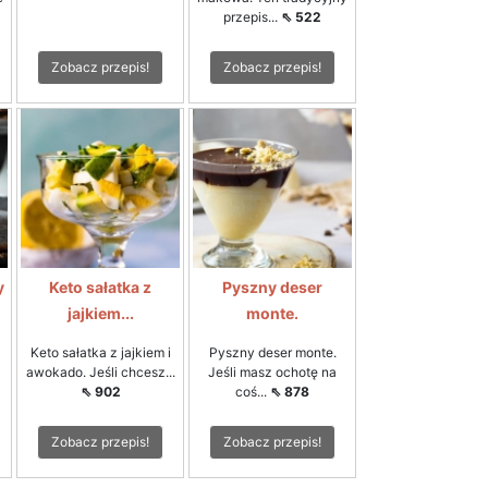
przepis...
⇖ 522
Zobacz przepis!
Zobacz przepis!
y
Keto sałatka z
Pyszny deser
jajkiem...
monte.
Keto sałatka z jajkiem i
Pyszny deser monte.
awokado. Jeśli chcesz...
Jeśli masz ochotę na
⇖ 902
coś...
⇖ 878
Zobacz przepis!
Zobacz przepis!