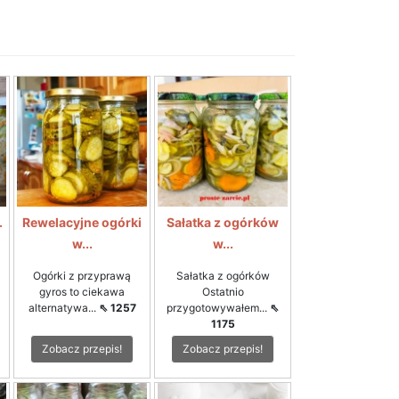
.
Rewelacyjne ogórki
Sałatka z ogórków
w...
w...
Ogórki z przyprawą
Sałatka z ogórków
gyros to ciekawa
Ostatnio
alternatywa...
⇖ 1257
przygotowywałem...
⇖
1175
Zobacz przepis!
Zobacz przepis!