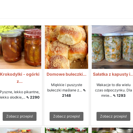
Krokodylki - ogórki
Domowe bułeczki...
Sałatka z kapusty i..
z...
Miękkie i puszyste
Wakacje to dla wielu
bułeczki maślane z...
⇖
czas odpoczynku. Dla
Pyszne, lekko pikantne,
2148
mnie...
⇖ 1293
lekko słodkie,...
⇖ 2290
Zobacz przepis!
Zobacz przepis!
Zobacz przepis!