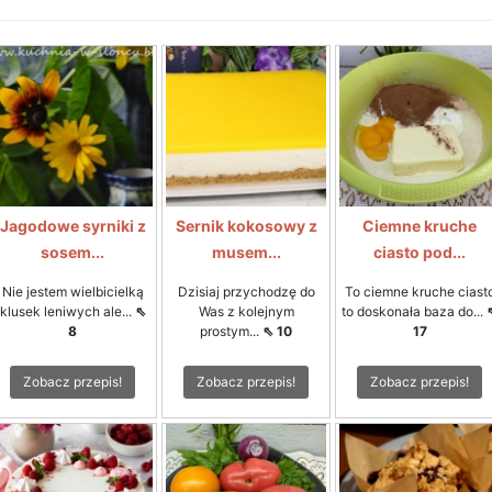
Jagodowe syrniki z
Sernik kokosowy z
Ciemne kruche
sosem...
musem...
ciasto pod...
Nie jestem wielbicielką
Dzisiaj przychodzę do
To ciemne kruche ciast
klusek leniwych ale...
⇖
Was z kolejnym
to doskonała baza do...
8
prostym...
⇖ 10
17
Zobacz przepis!
Zobacz przepis!
Zobacz przepis!