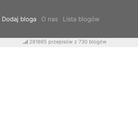
Dodaj bloga
O nas
Lista blogów
281865 przepisów z 730 blogów