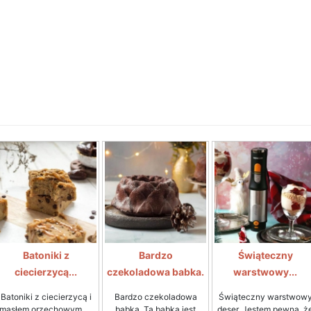
Batoniki z
Bardzo
Świąteczny
ciecierzycą...
czekoladowa babka.
warstwowy...
Batoniki z ciecierzycą i
Bardzo czekoladowa
Świąteczny warstwow
masłem orzechowym. ...
babka. Ta babka jest
deser. Jestem pewna, ż