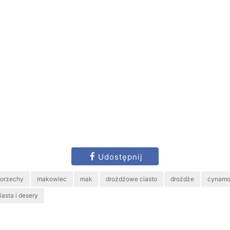
Udostępnij
orzechy
makowiec
mak
drożdżowe ciasto
drożdże
cynamo
iasta i desery