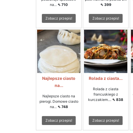
na...
⇖ 710
⇖ 399
Zobacz przepis!
Zobacz przepis!
Najlepsze ciasto
Rolada z ciasta...
na...
Rolada z ciasta
francuskiego z
Najlepsze ciasto na
kurczakiem....
⇖ 838
pierogi. Domowe ciasto
na...
⇖ 748
Zobacz przepis!
Zobacz przepis!