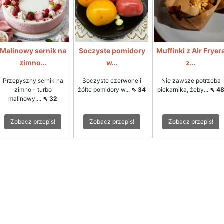
Malinowy sernik na
Soczyste pomidory
Muffinki z Air Fryer
zimno...
w...
z...
Przepyszny sernik na
Soczyste czerwone i
Nie zawsze potrzeba
zimno - turbo
żółte pomidory w...
⇖ 34
piekarnika, żeby...
⇖ 4
malinowy,...
⇖ 32
Zobacz przepis!
Zobacz przepis!
Zobacz przepis!