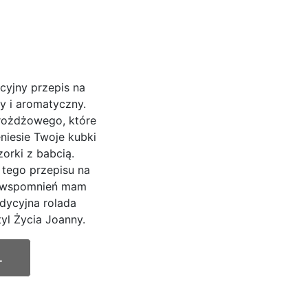
cyjny przepis na
ny i aromatyczny.
drożdżowego, które
niesie Twoje kubki
orki z babcią.
 tego przepisu na
h wspomnień mam
adycyjna rolada
yl Życia Joanny.
.