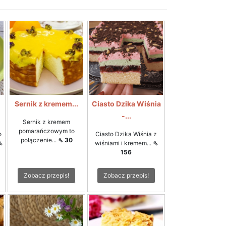
Sernik z kremem...
Ciasto Dzika Wiśnia
-...
Sernik z kremem
pomarańczowym to
o
Ciasto Dzika Wiśnia z
połączenie...
⇖ 30
⇖
wiśniami i kremem...
⇖
156
Zobacz przepis!
Zobacz przepis!