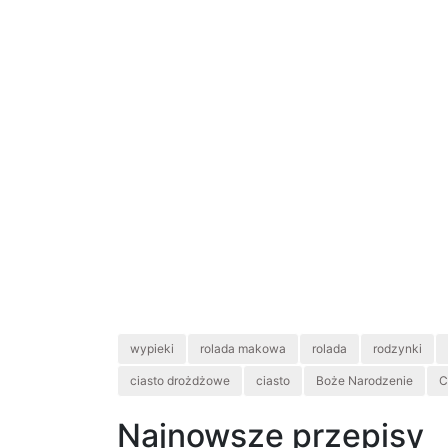
wypieki
rolada makowa
rolada
rodzynki
ciasto drożdżowe
ciasto
Boże Narodzenie
C
Najnowsze przepisy