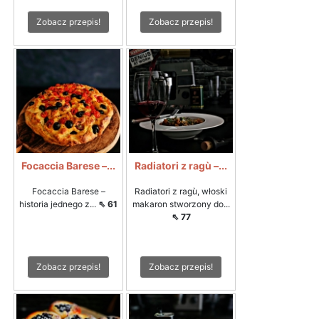
Zobacz przepis!
Zobacz przepis!
Focaccia Barese –...
Radiatori z ragù –...
Focaccia Barese –
Radiatori z ragù, włoski
historia jednego z...
⇖ 61
makaron stworzony do...
⇖ 77
Zobacz przepis!
Zobacz przepis!