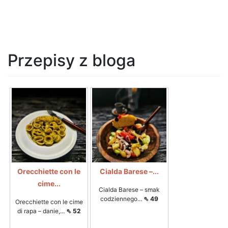
Przepisy z bloga
Orecchiette con le
Cialda Barese –...
cime...
Cialda Barese – smak
codziennego...
⇖ 49
Orecchiette con le cime
di rapa – danie,...
⇖ 52