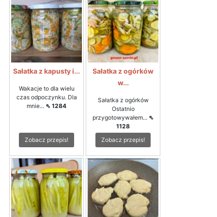
Sałatka z kapusty i...
Sałatka z ogórków
w...
Wakacje to dla wielu
czas odpoczynku. Dla
Sałatka z ogórków
mnie...
⇖ 1284
Ostatnio
przygotowywałem...
⇖
1128
Zobacz przepis!
Zobacz przepis!