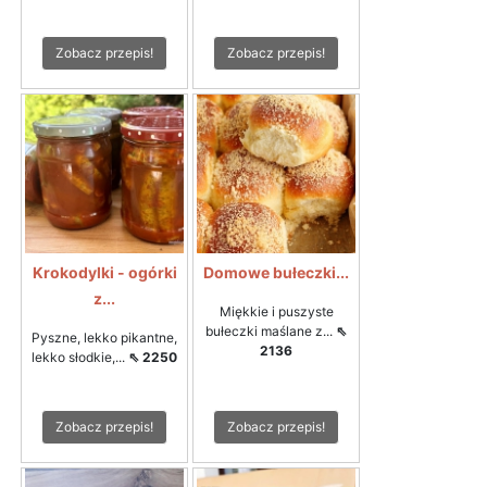
Zobacz przepis!
Zobacz przepis!
Krokodylki - ogórki
Domowe bułeczki...
z...
Miękkie i puszyste
bułeczki maślane z...
⇖
Pyszne, lekko pikantne,
2136
lekko słodkie,...
⇖ 2250
Zobacz przepis!
Zobacz przepis!