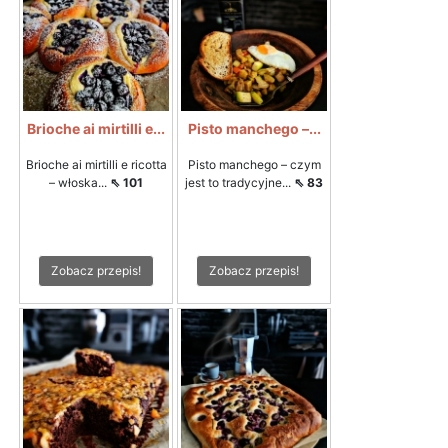
Brioche ai mirtilli e...
Pisto manchego –...
Brioche ai mirtilli e ricotta
Pisto manchego – czym
– włoska...
⇖ 101
jest to tradycyjne...
⇖ 83
Zobacz przepis!
Zobacz przepis!