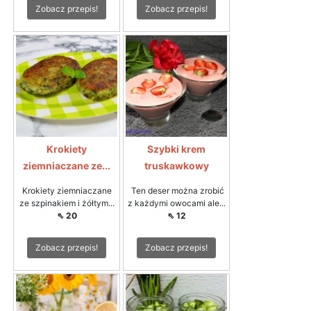
Zobacz przepis!
Zobacz przepis!
Krokiety
Szybki krem
ziemniaczane ze...
truskawkowy
Krokiety ziemniaczane
Ten deser można zrobić
ze szpinakiem i żółtym...
z każdymi owocami ale...
⇖ 20
⇖ 12
Zobacz przepis!
Zobacz przepis!