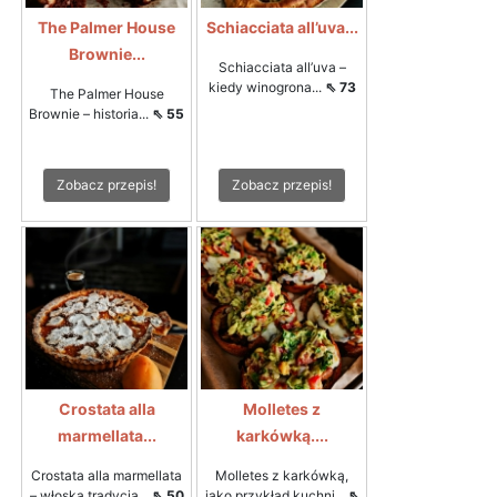
The Palmer House
Schiacciata all’uva...
Brownie...
Schiacciata all’uva –
kiedy winogrona...
⇖ 73
The Palmer House
Brownie – historia...
⇖ 55
Zobacz przepis!
Zobacz przepis!
Crostata alla
Molletes z
marmellata...
karkówką....
Crostata alla marmellata
Molletes z karkówką,
– włoska tradycja...
⇖ 50
jako przykład kuchni...
⇖