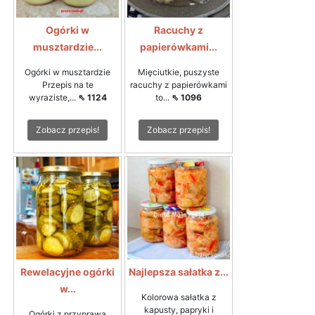
Ogórki w
Racuchy z
musztardzie...
papierówkami...
Ogórki w musztardzie
Mięciutkie, puszyste
Przepis na te
racuchy z papierówkami
wyraziste,...
⇖ 1124
to...
⇖ 1096
Zobacz przepis!
Zobacz przepis!
Rewelacyjne ogórki
Najlepsza sałatka z...
w...
Kolorowa sałatka z
kapusty, papryki i
Ogórki z przyprawą