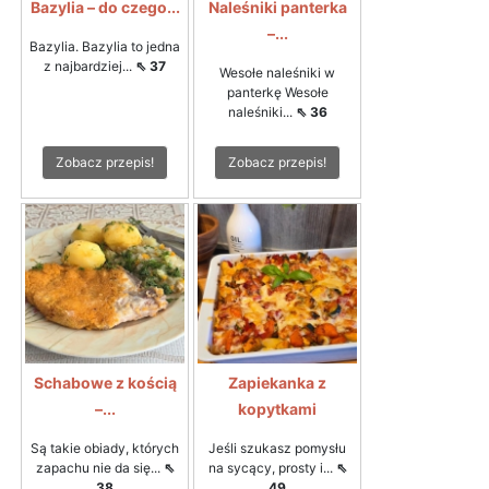
Bazylia – do czego...
Naleśniki panterka
–...
Bazylia. Bazylia to jedna
z najbardziej...
⇖ 37
Wesołe naleśniki w
panterkę Wesołe
naleśniki...
⇖ 36
Zobacz przepis!
Zobacz przepis!
Schabowe z kością
Zapiekanka z
–...
kopytkami
Są takie obiady, których
Jeśli szukasz pomysłu
zapachu nie da się...
⇖
na sycący, prosty i...
⇖
38
49