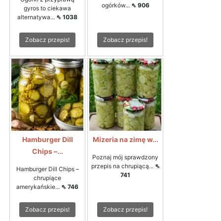
ogórków...
⇖ 906
gyros to ciekawa
alternatywa...
⇖ 1038
Zobacz przepis!
Zobacz przepis!
Hamburger Dill
Mizeria na zimę w...
Chips –...
Poznaj mój sprawdzony
przepis na chrupiącą...
⇖
Hamburger Dill Chips –
741
chrupiące
amerykańskie...
⇖ 746
Zobacz przepis!
Zobacz przepis!