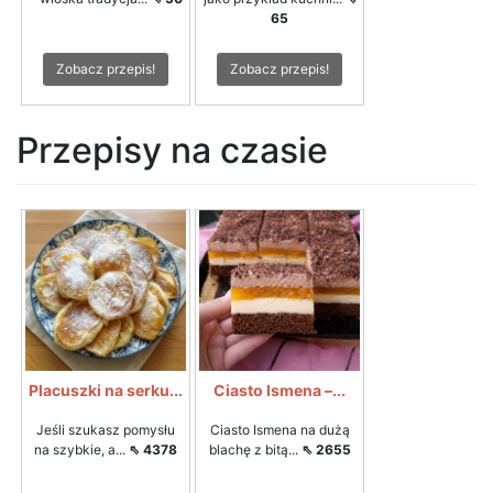
65
Zobacz przepis!
Zobacz przepis!
Przepisy na czasie
Placuszki na serku...
Ciasto Ismena –...
Jeśli szukasz pomysłu
Ciasto Ismena na dużą
na szybkie, a...
⇖ 4378
blachę z bitą...
⇖ 2655