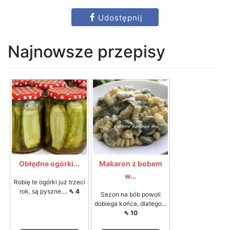
Udostępnij
Najnowsze przepisy
Obłędne ogórki...
Makaron z bobem
w...
Robię te ogórki już trzeci
rok, są pyszne....
⇖ 4
Sezon na bób powoli
dobiega końca, dlatego...
⇖ 10