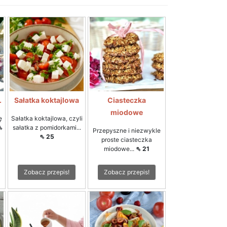
.
Sałatka koktajlowa
Ciasteczka
miodowe
ę
Sałatka koktajlowa, czyli
⇖
sałatka z pomidorkami...
Przepyszne i niezwykle
⇖ 25
proste ciasteczka
miodowe...
⇖ 21
Zobacz przepis!
Zobacz przepis!