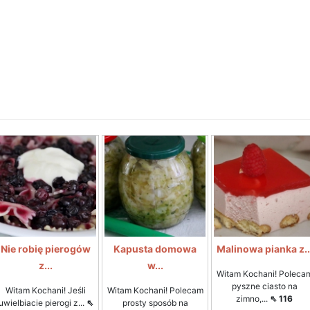
Nie robię pierogów
Kapusta domowa
Malinowa pianka z..
z...
w...
Witam Kochani! Poleca
pyszne ciasto na
Witam Kochani! Jeśli
Witam Kochani! Polecam
zimno,...
⇖ 116
uwielbiacie pierogi z...
⇖
prosty sposób na