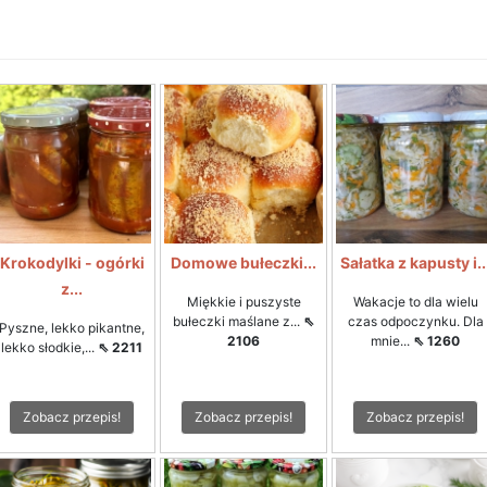
Krokodylki - ogórki
Domowe bułeczki...
Sałatka z kapusty i..
z...
Miękkie i puszyste
Wakacje to dla wielu
bułeczki maślane z...
⇖
czas odpoczynku. Dla
Pyszne, lekko pikantne,
2106
mnie...
⇖ 1260
lekko słodkie,...
⇖ 2211
Zobacz przepis!
Zobacz przepis!
Zobacz przepis!