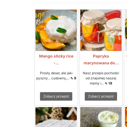
Mango sticky rice
Papryka
-...
marynowana do...
Prosty deser, ale jaki
Nasz przepis pochodzi
pyszny... cudowny,...
⇖ 9
od znajomej naszej
mamy i...
⇖ 18
Zobacz przepis!
Zobacz przepis!