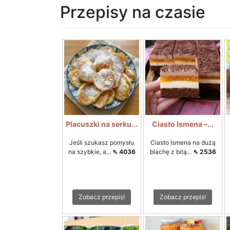
Przepisy na czasie
Placuszki na serku...
Ciasto Ismena –...
Jeśli szukasz pomysłu
Ciasto Ismena na dużą
na szybkie, a...
⇖ 4036
blachę z bitą...
⇖ 2536
Zobacz przepis!
Zobacz przepis!