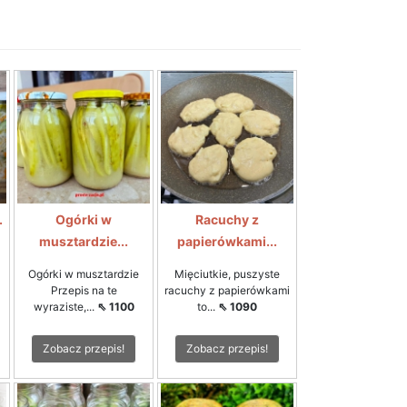
.
Ogórki w
Racuchy z
musztardzie...
papierówkami...
Ogórki w musztardzie
Mięciutkie, puszyste
Przepis na te
racuchy z papierówkami
wyraziste,...
⇖ 1100
to...
⇖ 1090
Zobacz przepis!
Zobacz przepis!