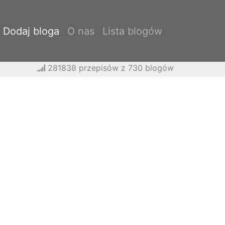
Dodaj bloga
O nas
Lista blogów
281838 przepisów z 730 blogów