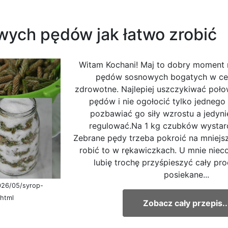
ych pędów jak łatwo zrobić
Witam Kochani! Maj to dobry moment 
pędów sosnowych bogatych w cen
zdrowotne. Najlepiej uszczykiwać poło
pędów i nie ogołocić tylko jednego
pozbawiać go siły wzrostu a jedynie
regulować.Na 1 kg czubków wystarc
Zebrane pędy trzeba pokroić na mniejsz
robić to w rękawiczkach. U mnie nieco
lubię trochę przyśpieszyć cały pr
posiekane...
026/05/syrop-
html
Zobacz cały przepis..