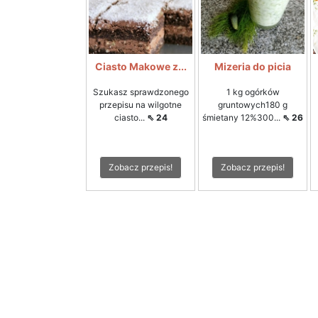
Ciasto Makowe z...
Mizeria do picia
Szukasz sprawdzonego
1 kg ogórków
przepisu na wilgotne
gruntowych180 g
ciasto...
⇖ 24
śmietany 12%300...
⇖ 26
Zobacz przepis!
Zobacz przepis!