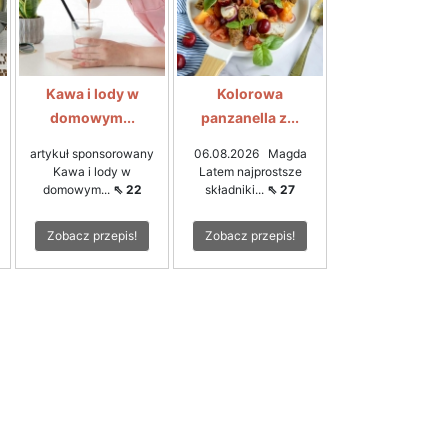
Kawa i lody w
Kolorowa
domowym...
panzanella z...
artykuł sponsorowany
06.08.2026 Magda
Kawa i lody w
Latem najprostsze
domowym...
⇖ 22
składniki...
⇖ 27
Zobacz przepis!
Zobacz przepis!