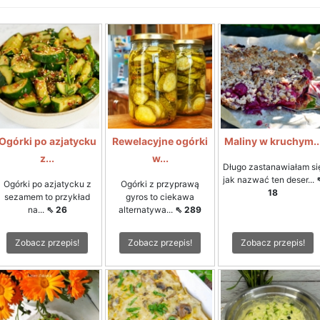
Ogórki po azjatycku
Rewelacyjne ogórki
Maliny w kruchym..
z...
w...
Długo zastanawiałam si
jak nazwać ten deser...
Ogórki po azjatycku z
Ogórki z przyprawą
18
sezamem to przykład
gyros to ciekawa
na...
⇖ 26
alternatywa...
⇖ 289
Zobacz przepis!
Zobacz przepis!
Zobacz przepis!