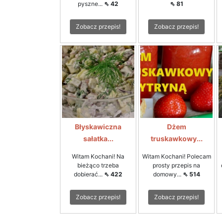
pyszne...
⇖ 42
⇖ 81
Zobacz przepis!
Zobacz przepis!
Błyskawiczna
Dżem
sałatka...
truskawkowy...
Witam Kochani! Na
Witam Kochani! Polecam
bieżąco trzeba
prosty przepis na
dobierać...
⇖ 422
domowy...
⇖ 514
Zobacz przepis!
Zobacz przepis!