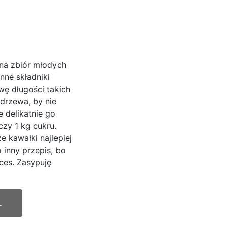
na zbiór młodych
ne składniki
wę długości takich
 drzewa, by nie
 delikatnie go
zy 1 kg cukru.
e kawałki najlepiej
 inny przepis, bo
oces. Zasypuję
.