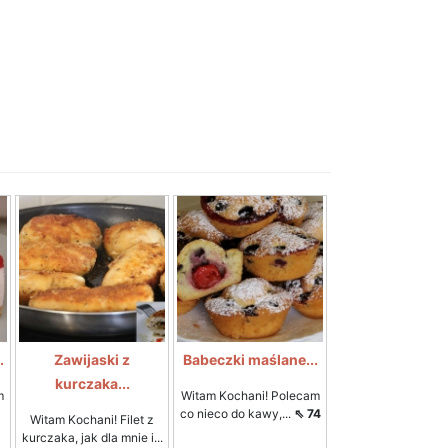
.
Zawijaski z
Babeczki maślane...
kurczaka...
m
Witam Kochani! Polecam
co nieco do kawy,...
⇖ 74
Witam Kochani! Filet z
kurczaka, jak dla mnie i...