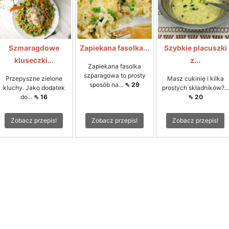
Szmaragdowe
Zapiekana fasolka...
Szybkie placuszki
kluseczki...
z...
Zapiekana fasolka
szparagowa to prosty
Przepyszne zielone
Masz cukinię i kilka
sposób na...
⇖ 29
kluchy. Jako dodatek
prostych składników?...
do...
⇖ 16
⇖ 20
Zobacz przepis!
Zobacz przepis!
Zobacz przepis!