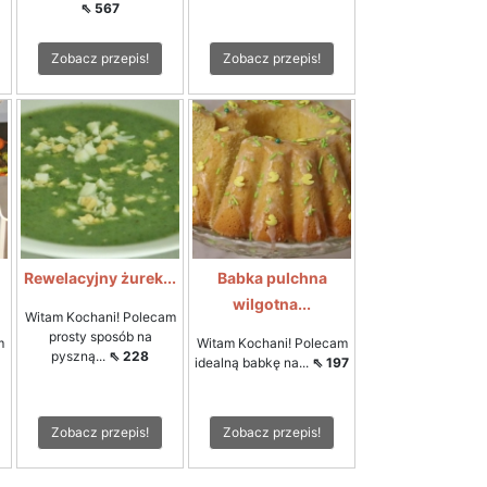
⇖ 567
Zobacz przepis!
Zobacz przepis!
Rewelacyjny żurek...
Babka pulchna
wilgotna...
Witam Kochani! Polecam
prosty sposób na
m
Witam Kochani! Polecam
pyszną...
⇖ 228
idealną babkę na...
⇖ 197
Zobacz przepis!
Zobacz przepis!