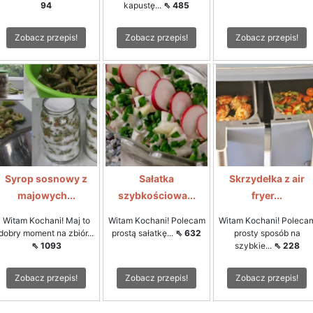
94
kapustę...
⇖ 485
Zobacz przepis!
Zobacz przepis!
Zobacz przepis!
Syrop sosnowy z
Sałatka
Skrzydełka z air
majowych...
szybkościowa...
fryer...
Witam Kochani! Maj to
Witam Kochani! Polecam
Witam Kochani! Poleca
dobry moment na zbiór...
prostą sałatkę...
⇖ 632
prosty sposób na
⇖ 1093
szybkie...
⇖ 228
Zobacz przepis!
Zobacz przepis!
Zobacz przepis!