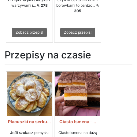
warzywami i...
⇖ 278
borówkami to bardzo...
⇖
395
Zobacz przepis!
Zobacz przepis!
Przepisy na czasie
Placuszki na serku...
Ciasto Ismena –...
Jeśli szukasz pomysłu
Ciasto Ismena na dużą