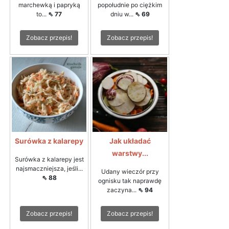
marchewką i papryką
popołudnie po ciężkim
to...
⇖ 77
dniu w...
⇖ 69
Zobacz przepis!
Zobacz przepis!
Surówka z kalarepy
Jak układać
warstwy...
Surówka z kalarepy jest
najsmaczniejsza, jeśli...
Udany wieczór przy
⇖ 88
ognisku tak naprawdę
zaczyna...
⇖ 94
Zobacz przepis!
Zobacz przepis!