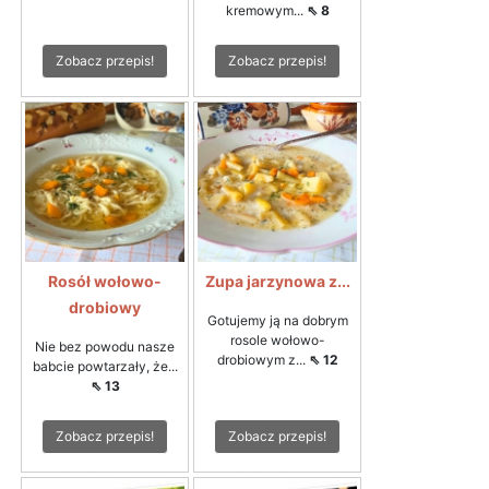
kremowym...
⇖ 8
Zobacz przepis!
Zobacz przepis!
Rosół wołowo-
Zupa jarzynowa z...
drobiowy
Gotujemy ją na dobrym
rosole wołowo-
Nie bez powodu nasze
drobiowym z...
⇖ 12
babcie powtarzały, że...
⇖ 13
Zobacz przepis!
Zobacz przepis!