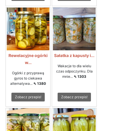
Rewelacyjne ogórki
Sałatka z kapusty i...
w...
Wakacje to dla wielu
czas odpoczynku. Dla
Ogórki z przyprawą
mnie...
⇖ 1303
gyros to ciekawa
alternatywa...
⇖ 1380
Zobacz przepis!
Zobacz przepis!