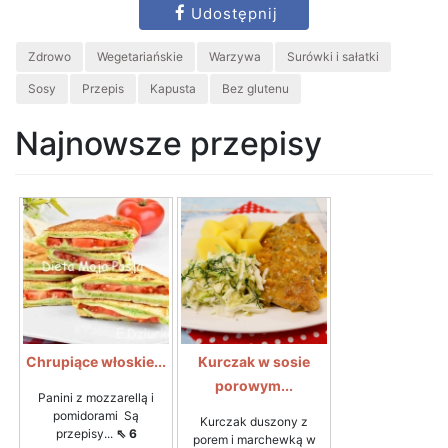
Udostępnij
Zdrowo
Wegetariańskie
Warzywa
Surówki i sałatki
Sosy
Przepis
Kapusta
Bez glutenu
Najnowsze przepisy
Chrupiące włoskie...
Kurczak w sosie
porowym...
Panini z mozzarellą i
pomidorami Są
Kurczak duszony z
przepisy...
⇖ 6
porem i marchewką w