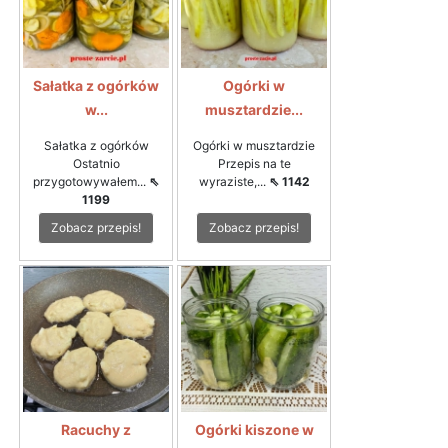
Sałatka z ogórków
Ogórki w
w...
musztardzie...
Sałatka z ogórków
Ogórki w musztardzie
Ostatnio
Przepis na te
przygotowywałem...
⇖
wyraziste,...
⇖ 1142
1199
Zobacz przepis!
Zobacz przepis!
Racuchy z
Ogórki kiszone w