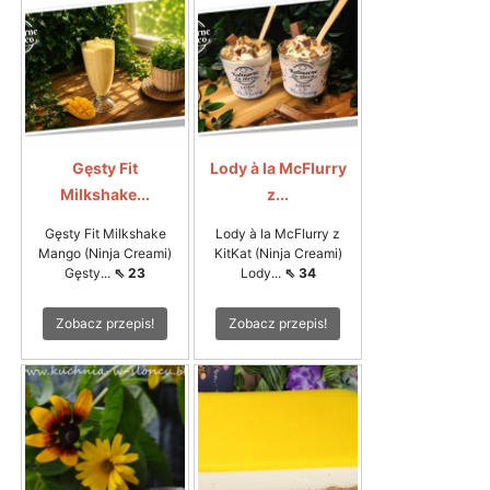
Gęsty Fit
Lody à la McFlurry
Milkshake...
z...
Gęsty Fit Milkshake
Lody à la McFlurry z
Mango (Ninja Creami)
KitKat (Ninja Creami)
Gęsty...
⇖ 23
Lody...
⇖ 34
Zobacz przepis!
Zobacz przepis!