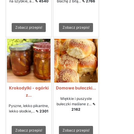
na szybkie, a...
⇖ 4540
blachę z bitą...
⇖ 2766
Zobacz przepis!
Zobacz przepis!
Krokodylki - ogórki
Domowe bułeczki...
z...
Miękkie i puszyste
bułeczki maślane z...
⇖
Pyszne, lekko pikantne,
2162
lekko słodkie,...
⇖ 2301
Zobacz przepis!
Zobacz przepis!