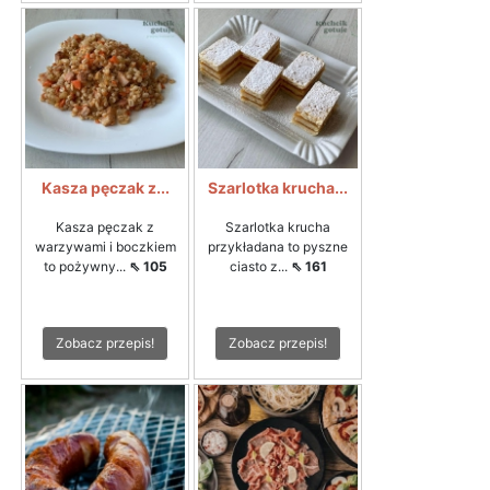
Kasza pęczak z...
Szarlotka krucha...
Kasza pęczak z
Szarlotka krucha
warzywami i boczkiem
przykładana to pyszne
to pożywny...
⇖ 105
ciasto z...
⇖ 161
Zobacz przepis!
Zobacz przepis!