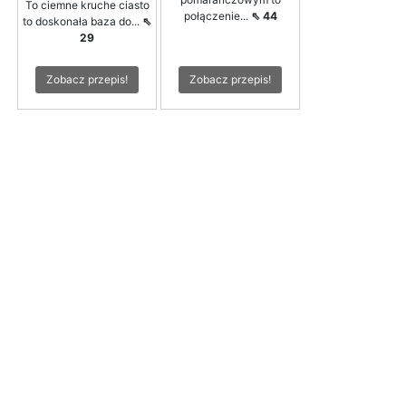
To ciemne kruche ciasto
połączenie...
⇖ 44
to doskonała baza do...
⇖
29
Zobacz przepis!
Zobacz przepis!