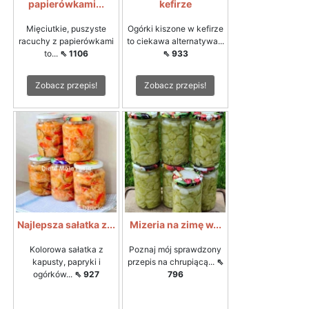
papierówkami...
kefirze
Mięciutkie, puszyste
Ogórki kiszone w kefirze
racuchy z papierówkami
to ciekawa alternatywa...
to...
⇖ 1106
⇖ 933
Zobacz przepis!
Zobacz przepis!
Najlepsza sałatka z...
Mizeria na zimę w...
Kolorowa sałatka z
Poznaj mój sprawdzony
kapusty, papryki i
przepis na chrupiącą...
⇖
ogórków...
⇖ 927
796