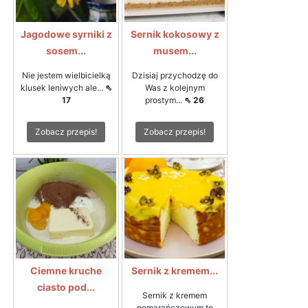
Jagodowe syrniki z
Sernik kokosowy z
sosem...
musem...
Nie jestem wielbicielką
Dzisiaj przychodzę do
klusek leniwych ale...
⇖
Was z kolejnym
17
prostym...
⇖ 26
Zobacz przepis!
Zobacz przepis!
Ciemne kruche
Sernik z kremem...
ciasto pod...
Sernik z kremem
pomarańczowym to