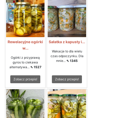
Rewelacyjne ogórki
Sałatka z kapusty i...
w...
Wakacje to dla wielu
czas odpoczynku. Dla
Ogórki z przyprawą
mnie...
⇖ 1345
gyros to ciekawa
alternatywa...
⇖ 1527
Zobacz przepis!
Zobacz przepis!