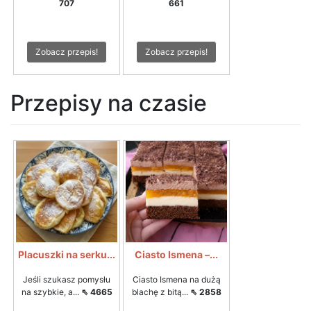
707
661
Zobacz przepis!
Zobacz przepis!
Przepisy na czasie
Placuszki na serku...
Ciasto Ismena –...
Jeśli szukasz pomysłu
Ciasto Ismena na dużą
na szybkie, a...
⇖ 4665
blachę z bitą...
⇖ 2858