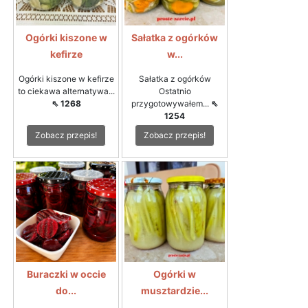
Ogórki kiszone w
Sałatka z ogórków
kefirze
w...
Ogórki kiszone w kefirze
Sałatka z ogórków
to ciekawa alternatywa...
Ostatnio
⇖ 1268
przygotowywałem...
⇖
1254
Zobacz przepis!
Zobacz przepis!
Buraczki w occie
Ogórki w
do...
musztardzie...