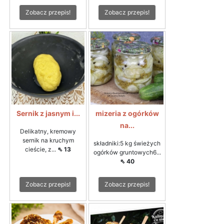
Zobacz przepis!
Zobacz przepis!
Sernik z jasnym i...
mizeria z ogórków
na...
Delikatny, kremowy
sernik na kruchym
składniki:5 kg świeżych
cieście, z...
⇖ 13
ogórków gruntowych6...
⇖ 40
Zobacz przepis!
Zobacz przepis!