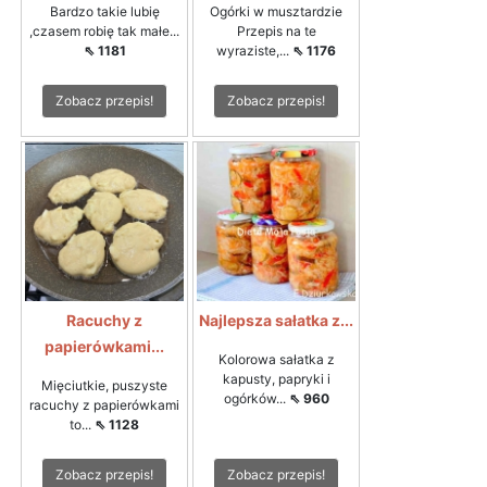
Bardzo takie lubię
Ogórki w musztardzie
,czasem robię tak małe...
Przepis na te
⇖ 1181
wyraziste,...
⇖ 1176
Zobacz przepis!
Zobacz przepis!
Racuchy z
Najlepsza sałatka z...
papierówkami...
Kolorowa sałatka z
kapusty, papryki i
Mięciutkie, puszyste
ogórków...
⇖ 960
racuchy z papierówkami
to...
⇖ 1128
Zobacz przepis!
Zobacz przepis!