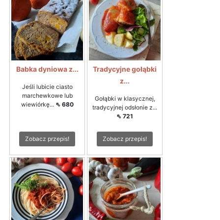
Babka dyniowa z...
Tradycyjne gołąbki
z...
Jeśli lubicie ciasto
marchewkowe lub
Gołąbki w klasycznej,
wiewiórkę...
⇖ 680
tradycyjnej odsłonie z...
⇖ 721
Zobacz przepis!
Zobacz przepis!