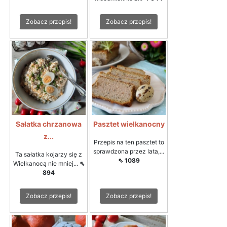
Zobacz przepis!
Zobacz przepis!
Sałatka chrzanowa
Pasztet wielkanocny
z...
Przepis na ten pasztet to
sprawdzona przez lata,...
Ta sałatka kojarzy się z
⇖ 1089
Wielkanocą nie mniej...
⇖
894
Zobacz przepis!
Zobacz przepis!