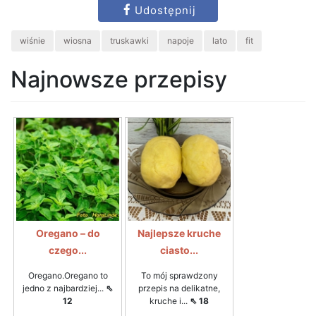
Udostępnij
wiśnie
wiosna
truskawki
napoje
lato
fit
Najnowsze przepisy
Oregano – do
Najlepsze kruche
czego...
ciasto...
Oregano.Oregano to
To mój sprawdzony
jedno z najbardziej...
⇖
przepis na delikatne,
12
kruche i...
⇖ 18