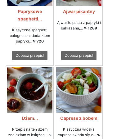
Paprykowe
Ajwar pikantny
spaghetti...
Ajwar to pasta z papryki i
bakłażana,...
⇖ 1289
Klasyczne spaghetti
bolognese z dodatkiem
papryki...
⇖ 720
Zobacz przepis!
Zobacz przepis!
Dżem...
Caprese z bobem
Przepis na ten dżem
Klasyczna włoska
znalazłam w książce...
⇖
caprese składa się z...
⇖