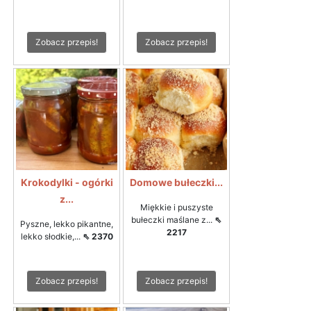
Zobacz przepis!
Zobacz przepis!
Krokodylki - ogórki
Domowe bułeczki...
z...
Miękkie i puszyste
bułeczki maślane z...
⇖
Pyszne, lekko pikantne,
2217
lekko słodkie,...
⇖ 2370
Zobacz przepis!
Zobacz przepis!