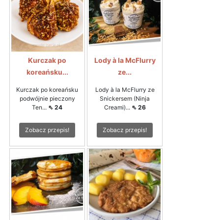
Kurczak po
Lody à la McFlurry
koreańsku...
ze...
Kurczak po koreańsku
Lody à la McFlurry ze
podwójnie pieczony
Snickersem (Ninja
Ten...
⇖ 24
Creami)...
⇖ 26
Zobacz przepis!
Zobacz przepis!