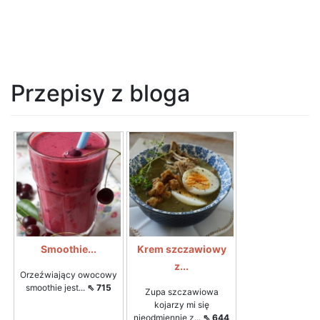
Przepisy z bloga
Smoothie...
Krem szczawiowy
z...
Orzeźwiający owocowy
smoothie jest...
⇖ 715
Zupa szczawiowa
kojarzy mi się
nieodmiennie z...
⇖ 644