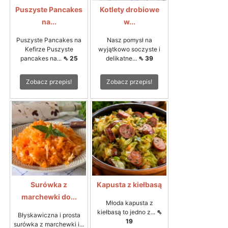
Puszyste Pancakes
Kotlety drobiowe
na...
w...
Puszyste Pancakes na
Nasz pomysł na
Kefirze Puszyste
wyjątkowo soczyste i
pancakes na...
⇖ 25
delikatne...
⇖ 39
Zobacz przepis!
Zobacz przepis!
Surówka z
Kapusta z kiełbasą
marchewki do...
Młoda kapusta z
kiełbasą to jedno z...
⇖
Błyskawiczna i prosta
19
surówka z marchewki i...