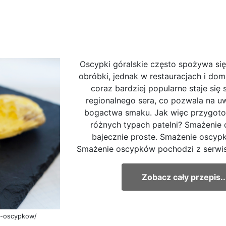
Oscypki góralskie często spożywa si
obróbki, jednak w restauracjach i do
coraz bardziej popularne staje się
regionalnego sera, co pozwala na u
bogactwa smaku. Jak więc przygoto
różnych typach patelni? Smażenie
bajecznie proste. Smażenie oscyp
Smażenie oscypków pochodzi z serwi
Zobacz cały przepis..
e-oscypkow/