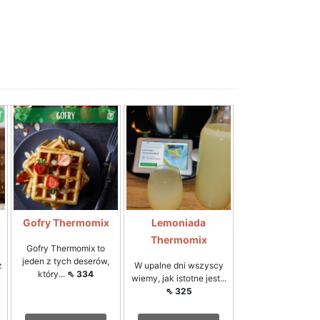
Gofry Thermomix
Lemoniada
Thermomix
Gofry Thermomix to
jeden z tych deserów,
z
W upalne dni wszyscy
który...
⇖ 334
wiemy, jak istotne jest...
⇖ 325