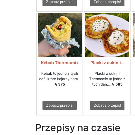
Zobacz przepis!
Zobacz przepis!
Kebab Thermomix
Placki z cukinii...
Kebab to jedno z tych
Placki z cukinii
dań, które kojarzy nam...
Thermomix to jedno z
⇖ 375
tych dań,...
⇖ 585
Zobacz przepis!
Zobacz przepis!
Przepisy na czasie