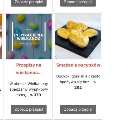
Zobacz przepis!
Zobacz przepis!
Przepisy na
Smażenie oscypków
wielkanoc...
Oscypki góralskie często
spożywa się bez...
⇖
W okresie Wielkanocy
292
y
spędzamy wyjątkowy
czas,...
⇖ 370
Zobacz przepis!
Zobacz przepis!