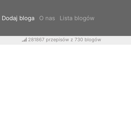
Dodaj bloga
O nas
Lista blogów
281867 przepisów z 730 blogów