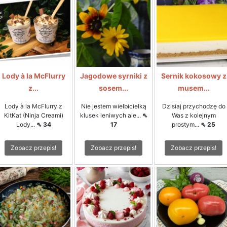
Lody à la McFlurry
Jagodowe syrniki z
Sernik kokosowy z
z...
sosem...
musem...
Lody à la McFlurry z
Nie jestem wielbicielką
Dzisiaj przychodzę do
KitKat (Ninja Creami)
klusek leniwych ale...
⇖
Was z kolejnym
Lody...
⇖ 34
17
prostym...
⇖ 25
Zobacz przepis!
Zobacz przepis!
Zobacz przepis!