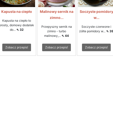
Kapusta na ciepło
Malinowy sernik na
Soczyste pomidor
zimno...
w...
Kapusta na ciepło to
prosty, domowy dodatek
Przepyszny sernik na
Soczyste czerwone i
do...
⇖ 32
zimno - turbo
żółte pomidory w...
⇖ 3
malinowy,...
⇖ 44
Zobacz przepis!
Zobacz przepis!
Zobacz przepis!