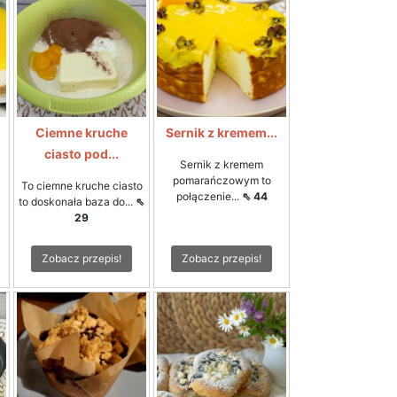
Ciemne kruche
Sernik z kremem...
ciasto pod...
Sernik z kremem
pomarańczowym to
To ciemne kruche ciasto
połączenie...
⇖ 44
to doskonała baza do...
⇖
29
Zobacz przepis!
Zobacz przepis!