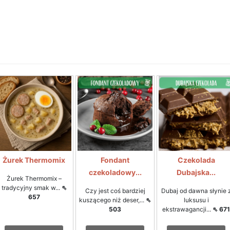
Żurek Thermomix
Fondant
Czekolada
czekoladowy...
Dubajska...
Żurek Thermomix –
tradycyjny smak w...
⇖
Czy jest coś bardziej
Dubaj od dawna słynie 
657
kuszącego niż deser,...
⇖
luksusu i
503
ekstrawagancji...
⇖ 671