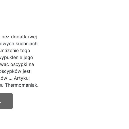
ę bez dodatkowej
mowych kuchniach
 smażenie tego
wypuklenie jego
wać oscypki na
 oscypków jest
ków … Artykuł
su Thermomaniak.
.