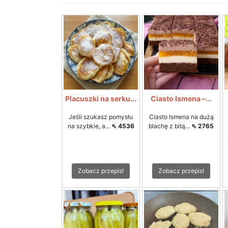
Placuszki na serku...
Ciasto Ismena –...
Jeśli szukasz pomysłu
Ciasto Ismena na dużą
na szybkie, a...
⇖ 4536
blachę z bitą...
⇖ 2765
Zobacz przepis!
Zobacz przepis!