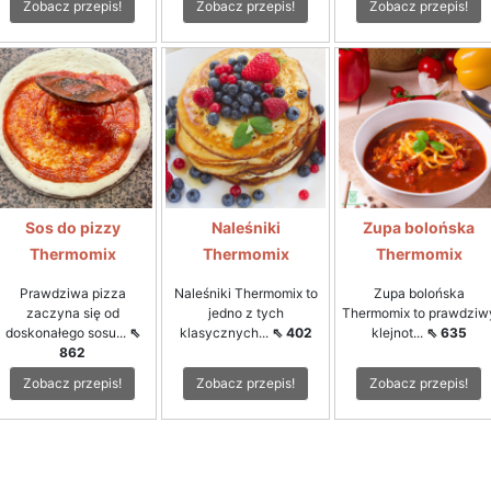
Zobacz przepis!
Zobacz przepis!
Zobacz przepis!
Sos do pizzy
Naleśniki
Zupa bolońska
Thermomix
Thermomix
Thermomix
Prawdziwa pizza
Naleśniki Thermomix to
Zupa bolońska
zaczyna się od
jedno z tych
Thermomix to prawdziw
doskonałego sosu...
⇖
klasycznych...
⇖ 402
klejnot...
⇖ 635
862
Zobacz przepis!
Zobacz przepis!
Zobacz przepis!