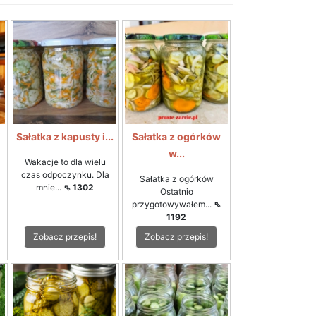
i
Sałatka z kapusty i...
Sałatka z ogórków
w...
Wakacje to dla wielu
czas odpoczynku. Dla
Sałatka z ogórków
mnie...
⇖ 1302
Ostatnio
przygotowywałem...
⇖
1192
Zobacz przepis!
Zobacz przepis!