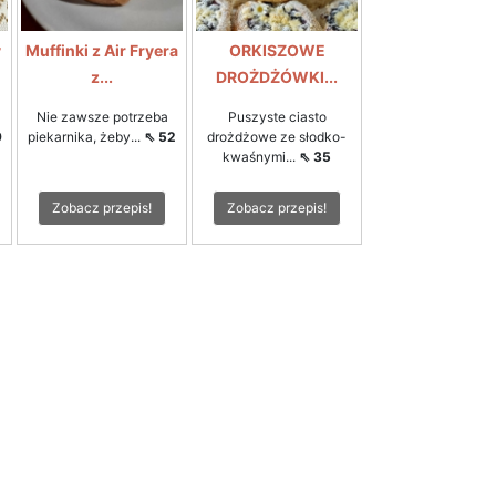
y
Muffinki z Air Fryera
ORKISZOWE
z...
DROŻDŻÓWKI...
Nie zawsze potrzeba
Puszyste ciasto
9
piekarnika, żeby...
⇖ 52
drożdżowe ze słodko-
kwaśnymi...
⇖ 35
Zobacz przepis!
Zobacz przepis!