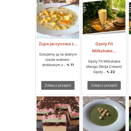
Zupa jarzynowa z...
Gęsty Fit
Milkshake...
Gotujemy ją na dobrym
rosole wołowo-
Gęsty Fit Milkshake
drobiowym z...
⇖ 11
Mango (Ninja Creami)
Gęsty...
⇖ 22
Zobacz przepis!
Zobacz przepis!