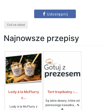
Udostępnij
Coś na obiad
Najnowsze przepisy
Lody à la McFlurry
Tort tropikalny –...
z...
Są takie desery, które od
pierwszego kawałka...
⇖
Lody à la McFlurry z
6