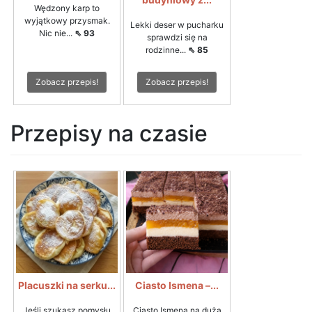
Wędzony karp to
wyjątkowy przysmak.
Lekki deser w pucharku
Nic nie...
⇖ 93
sprawdzi się na
rodzinne...
⇖ 85
Zobacz przepis!
Zobacz przepis!
Przepisy na czasie
Placuszki na serku...
Ciasto Ismena –...
Jeśli szukasz pomysłu
Ciasto Ismena na dużą