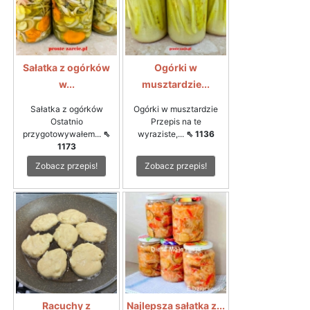
Sałatka z ogórków
Ogórki w
w...
musztardzie...
Sałatka z ogórków
Ogórki w musztardzie
Ostatnio
Przepis na te
przygotowywałem...
⇖
wyraziste,...
⇖ 1136
1173
Zobacz przepis!
Zobacz przepis!
Racuchy z
Najlepsza sałatka z...