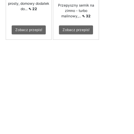
prosty, domowy dodatek
Przepyszny sernik na
do...
⇖ 22
zimno - turbo
malinowy,...
⇖ 32
Zobacz przepis!
Zobacz przepis!