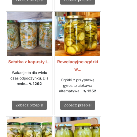
Sałatka z kapusty i...
Rewelacyjne ogórki
w...
Wakacje to dla wielu
czas odpoczynku. Dla
Ogórki z przyprawą
mnie...
⇖ 1292
gyros to ciekawa
alternatywa...
⇖ 1252
Zobacz przepis!
Zobacz przepis!