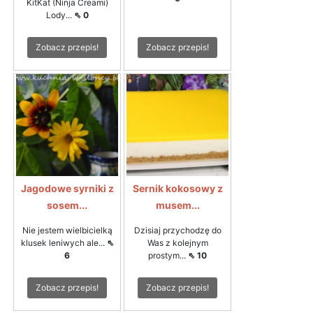
KitKat (Ninja Creami)
Lody...
⇖ 0
Zobacz przepis!
Zobacz przepis!
Jagodowe syrniki z
Sernik kokosowy z
sosem...
musem...
Nie jestem wielbicielką
Dzisiaj przychodzę do
klusek leniwych ale...
⇖
Was z kolejnym
6
prostym...
⇖ 10
Zobacz przepis!
Zobacz przepis!