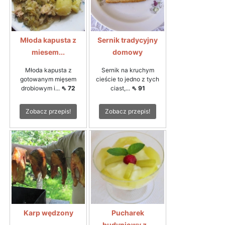
Młoda kapusta z
Sernik tradycyjny
miesem...
domowy
Młoda kapusta z
Sernik na kruchym
gotowanym mięsem
cieście to jedno z tych
drobiowym i...
⇖ 72
ciast,...
⇖ 91
Zobacz przepis!
Zobacz przepis!
Karp wędzony
Pucharek
budyniowy z...