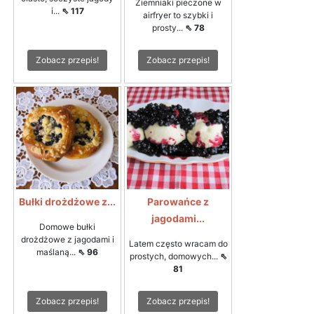
Ziemniaki pieczone w
i...
⇖ 117
airfryer to szybki i
prosty...
⇖ 78
Zobacz przepis!
Zobacz przepis!
Bułki drożdżowe z...
Parowańce z
jagodami...
Domowe bułki
drożdżowe z jagodami i
Latem często wracam do
maślaną...
⇖ 96
prostych, domowych...
⇖
81
Zobacz przepis!
Zobacz przepis!