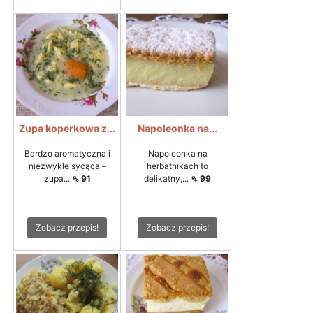
Zupa koperkowa z...
Napoleonka na...
Bardzo aromatyczna i
Napoleonka na
niezwykle sycąca –
herbatnikach to
zupa...
⇖ 91
delikatny,...
⇖ 99
Zobacz przepis!
Zobacz przepis!