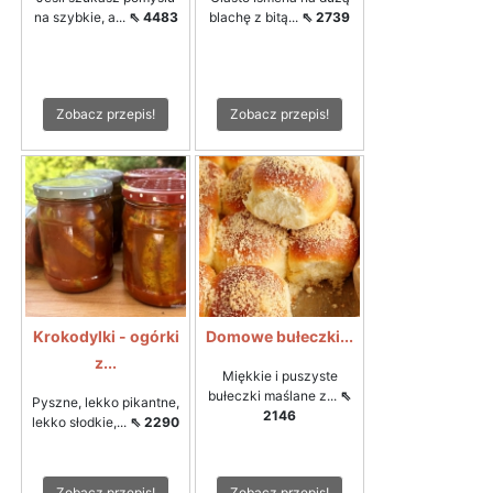
na szybkie, a...
⇖ 4483
blachę z bitą...
⇖ 2739
Zobacz przepis!
Zobacz przepis!
Krokodylki - ogórki
Domowe bułeczki...
z...
Miękkie i puszyste
bułeczki maślane z...
⇖
Pyszne, lekko pikantne,
2146
lekko słodkie,...
⇖ 2290
Zobacz przepis!
Zobacz przepis!