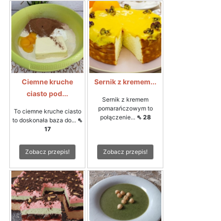
Ciemne kruche
Sernik z kremem...
ciasto pod...
Sernik z kremem
pomarańczowym to
To ciemne kruche ciasto
połączenie...
⇖ 28
to doskonała baza do...
⇖
17
Zobacz przepis!
Zobacz przepis!