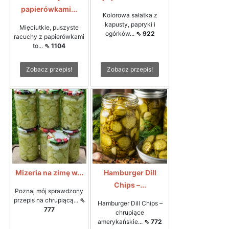
papierówkami...
Kolorowa sałatka z
kapusty, papryki i
Mięciutkie, puszyste
ogórków...
⇖ 922
racuchy z papierówkami
to...
⇖ 1104
Zobacz przepis!
Zobacz przepis!
Mizeria na zimę w...
Hamburger Dill
Chips –...
Poznaj mój sprawdzony
przepis na chrupiącą...
⇖
Hamburger Dill Chips –
777
chrupiące
amerykańskie...
⇖ 772