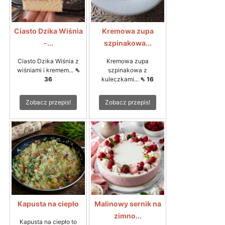
Ciasto Dzika Wiśnia
Kremowa zupa
-...
szpinakowa...
Ciasto Dzika Wiśnia z
Kremowa zupa
wiśniami i kremem...
⇖
szpinakowa z
36
kuleczkami...
⇖ 16
Zobacz przepis!
Zobacz przepis!
Kapusta na ciepło
Malinowy sernik na
zimno...
Kapusta na ciepło to