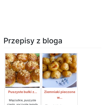
Przepisy z bloga
Puszyste bułki z...
Ziemniaki pieczone
w...
Mięciutkie, puszyste
ciasto, soczyste jagody