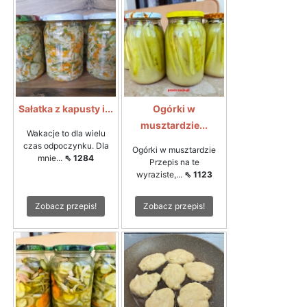
Sałatka z kapusty i...
Ogórki w
musztardzie...
Wakacje to dla wielu
czas odpoczynku. Dla
Ogórki w musztardzie
mnie...
⇖ 1284
Przepis na te
wyraziste,...
⇖ 1123
Zobacz przepis!
Zobacz przepis!