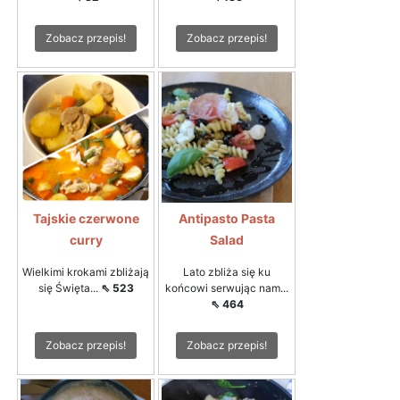
Zobacz przepis!
Zobacz przepis!
Tajskie czerwone
Antipasto Pasta
curry
Salad
Wielkimi krokami zbliżają
Lato zbliża się ku
się Święta...
⇖ 523
końcowi serwując nam...
⇖ 464
Zobacz przepis!
Zobacz przepis!