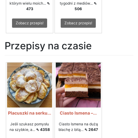
którym wielu moich...
⇖
tygodni z mediów...
⇖
473
506
Zobacz przepis!
Zobacz przepis!
Przepisy na czasie
Placuszki na serku...
Ciasto Ismena –...
Jeśli szukasz pomysłu
Ciasto Ismena na dużą
na szybkie, a...
⇖ 4358
blachę z bitą...
⇖ 2647