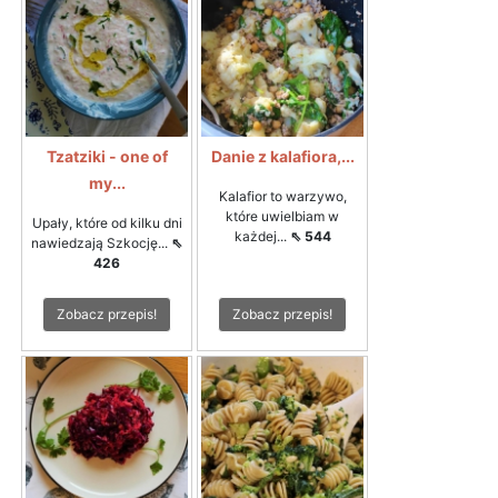
Tzatziki - one of
Danie z kalafiora,...
my...
Kalafior to warzywo,
które uwielbiam w
Upały, które od kilku dni
każdej...
⇖ 544
nawiedzają Szkocję...
⇖
426
Zobacz przepis!
Zobacz przepis!