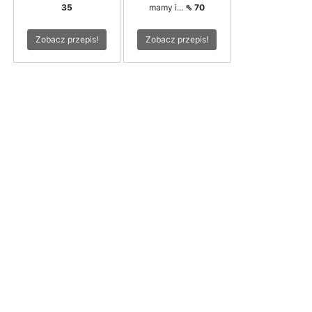
35
mamy i...
⇖ 70
Zobacz przepis!
Zobacz przepis!