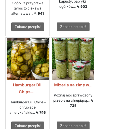
kapusty, papryki i
Ogórki z przyprawą
ogórków...
⇖ 903
gyros to ciekawa
alternatywa...
⇖ 941
Zobacz przepis!
Zobacz przepis!
Hamburger Dill
Mizeria na zimę w...
Chips –...
Poznaj mój sprawdzony
przepis na chrupiącą...
⇖
Hamburger Dill Chips –
735
chrupiące
amerykańskie...
⇖ 746
Zobacz przepis!
Zobacz przepis!