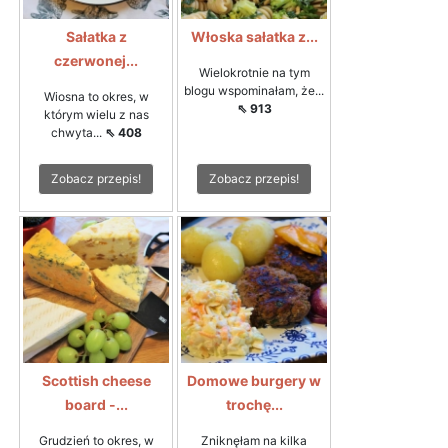
Sałatka z
Włoska sałatka z...
czerwonej...
Wielokrotnie na tym
blogu wspominałam, że...
Wiosna to okres, w
⇖ 913
którym wielu z nas
chwyta...
⇖ 408
Zobacz przepis!
Zobacz przepis!
Scottish cheese
Domowe burgery w
board -...
trochę...
Grudzień to okres, w
Zniknęłam na kilka