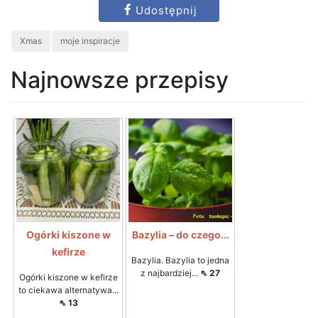
Udostępnij
Xmas
moje inspiracje
Najnowsze przepisy
Ogórki kiszone w
Bazylia – do czego...
kefirze
Bazylia. Bazylia to jedna
z najbardziej...
⇖ 27
Ogórki kiszone w kefirze
to ciekawa alternatywa...
⇖ 13