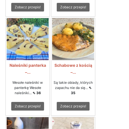
Zobacz przepis!
Zobacz przepis!
Naleśniki panterka
Schabowe z kością
–...
–...
Wesołe naleśniki w
Są takie obiady, których
panterkę Wesołe
zapachu nie da się...
⇖
naleśniki...
⇖ 36
35
Zobacz przepis!
Zobacz przepis!