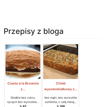
Przepisy z bloga
Ciasto à la Brownie
Chleb
z...
wysokobiałkowy z...
Słodkie bez cukru,
bez mąki, bez wyrzutów
sycące bez wyrzutów...
sumienia, z całą masą...
⇖ 82
⇖ 186