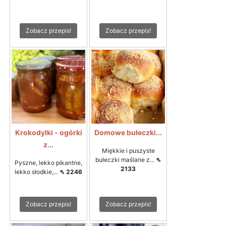
Zobacz przepis!
Zobacz przepis!
Krokodylki - ogórki
Domowe bułeczki...
z...
Miękkie i puszyste
bułeczki maślane z...
⇖
Pyszne, lekko pikantne,
2133
lekko słodkie,...
⇖ 2246
Zobacz przepis!
Zobacz przepis!