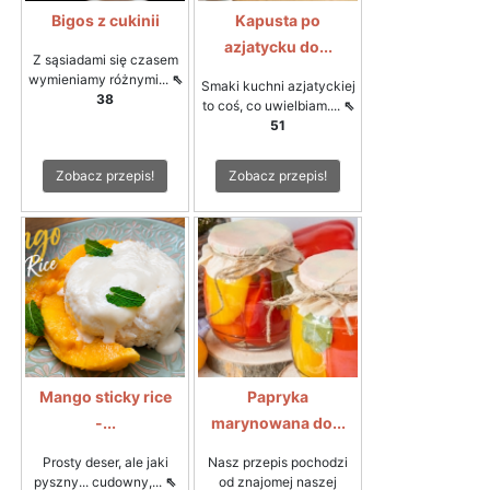
Bigos z cukinii
Kapusta po
azjatycku do...
Z sąsiadami się czasem
wymieniamy różnymi...
⇖
Smaki kuchni azjatyckiej
38
to coś, co uwielbiam....
⇖
51
Zobacz przepis!
Zobacz przepis!
Mango sticky rice
Papryka
-...
marynowana do...
Prosty deser, ale jaki
Nasz przepis pochodzi
pyszny... cudowny,...
⇖
od znajomej naszej