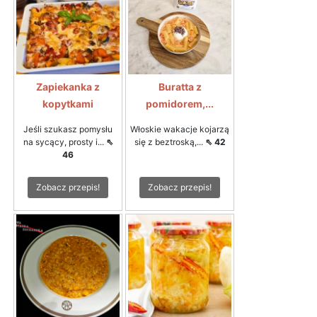
Zapiekanka z
Buratta z
kopytkami
pomidorem,...
Jeśli szukasz pomysłu
Włoskie wakacje kojarzą
na sycący, prosty i...
⇖
się z beztroską,...
⇖ 42
46
Zobacz przepis!
Zobacz przepis!