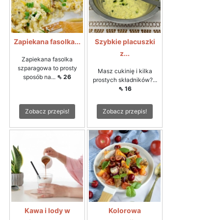
Zapiekana fasolka...
Szybkie placuszki
z...
Zapiekana fasolka
szparagowa to prosty
Masz cukinię i kilka
sposób na...
⇖ 26
prostych składników?...
⇖ 16
Zobacz przepis!
Zobacz przepis!
Kawa i lody w
Kolorowa