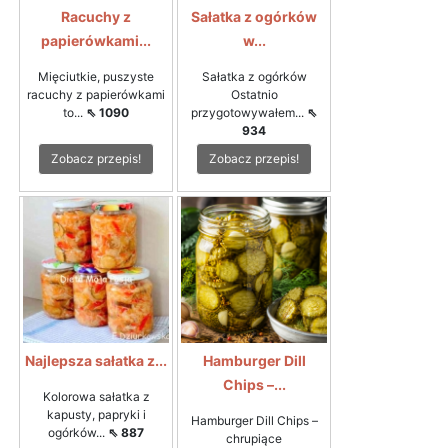
Racuchy z
Sałatka z ogórków
papierówkami...
w...
Mięciutkie, puszyste
Sałatka z ogórków
racuchy z papierówkami
Ostatnio
to...
⇖ 1090
przygotowywałem...
⇖
934
Zobacz przepis!
Zobacz przepis!
Najlepsza sałatka z...
Hamburger Dill
Chips –...
Kolorowa sałatka z
kapusty, papryki i
Hamburger Dill Chips –
ogórków...
⇖ 887
chrupiące