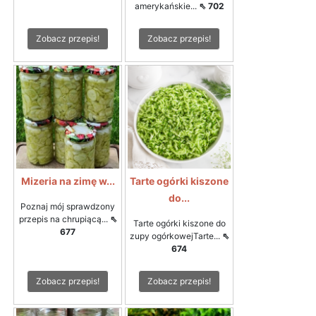
amerykańskie...
⇖ 702
Zobacz przepis!
Zobacz przepis!
Mizeria na zimę w...
Tarte ogórki kiszone
do...
Poznaj mój sprawdzony
przepis na chrupiącą...
⇖
Tarte ogórki kiszone do
677
zupy ogórkowejTarte...
⇖
674
Zobacz przepis!
Zobacz przepis!