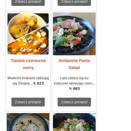
Zobacz przepis!
Zobacz przepis!
Tajskie czerwone
Antipasto Pasta
curry
Salad
Wielkimi krokami zbliżają
Lato zbliża się ku
się Święta...
⇖ 523
końcowi serwując nam...
⇖ 463
Zobacz przepis!
Zobacz przepis!