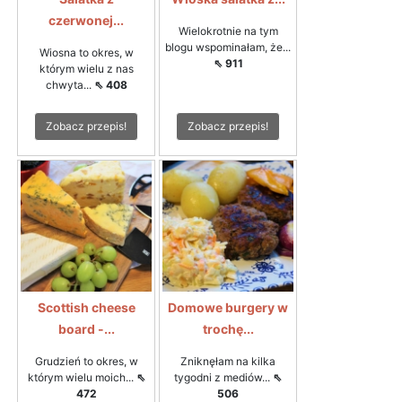
czerwonej...
Wielokrotnie na tym
blogu wspominałam, że...
Wiosna to okres, w
⇖ 911
którym wielu z nas
chwyta...
⇖ 408
Zobacz przepis!
Zobacz przepis!
Scottish cheese
Domowe burgery w
board -...
trochę...
Grudzień to okres, w
Zniknęłam na kilka
którym wielu moich...
⇖
tygodni z mediów...
⇖
472
506