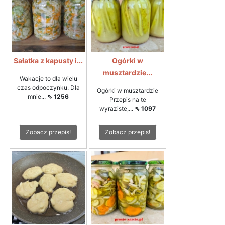
Sałatka z kapusty i...
Ogórki w
musztardzie...
Wakacje to dla wielu
czas odpoczynku. Dla
Ogórki w musztardzie
mnie...
⇖ 1256
Przepis na te
wyraziste,...
⇖ 1097
Zobacz przepis!
Zobacz przepis!