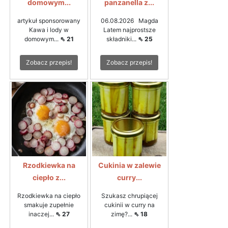
domowym...
panzanella z...
artykuł sponsorowany
06.08.2026 Magda
Kawa i lody w
Latem najprostsze
domowym...
⇖ 21
składniki...
⇖ 25
Zobacz przepis!
Zobacz przepis!
Rzodkiewka na
Cukinia w zalewie
ciepło z...
curry...
Rzodkiewka na ciepło
Szukasz chrupiącej
smakuje zupełnie
cukinii w curry na
inaczej...
⇖ 27
zimę?...
⇖ 18