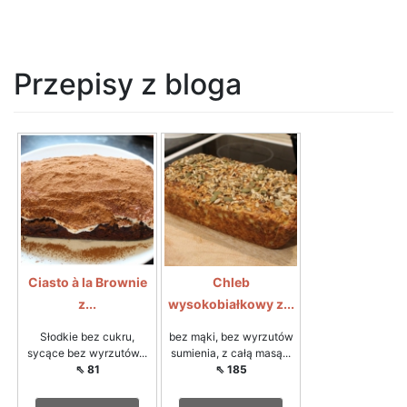
Przepisy z bloga
Ciasto à la Brownie
Chleb
z...
wysokobiałkowy z...
Słodkie bez cukru,
bez mąki, bez wyrzutów
sycące bez wyrzutów...
sumienia, z całą masą...
⇖ 81
⇖ 185