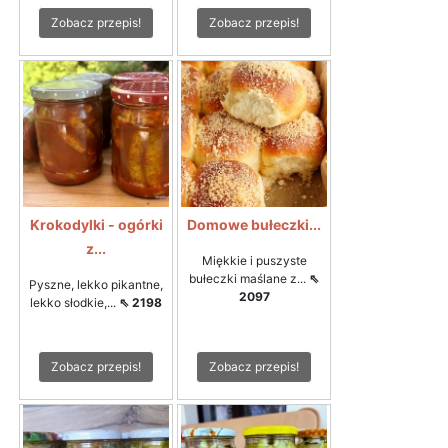
Zobacz przepis!
Zobacz przepis!
Krokodylki - ogórki
Domowe bułeczki...
z...
Miękkie i puszyste
bułeczki maślane z...
⇖
Pyszne, lekko pikantne,
2097
lekko słodkie,...
⇖ 2198
Zobacz przepis!
Zobacz przepis!