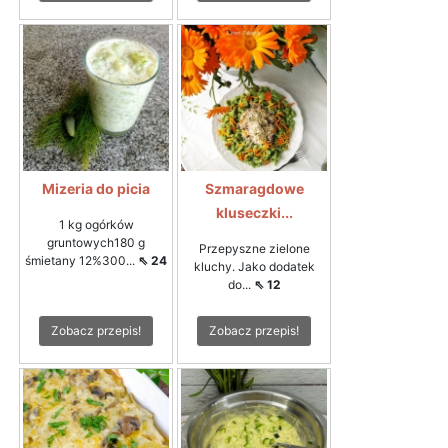
Mizeria do picia
Szmaragdowe
kluseczki...
1 kg ogórków
gruntowych180 g
Przepyszne zielone
śmietany 12%300...
⇖ 24
kluchy. Jako dodatek
do...
⇖ 12
Zobacz przepis!
Zobacz przepis!