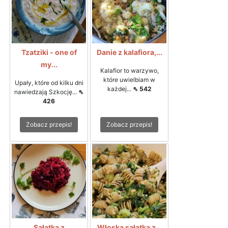
Tzatziki - one of
Danie z kalafiora,...
my...
Kalafior to warzywo,
które uwielbiam w
Upały, które od kilku dni
każdej...
⇖ 542
nawiedzają Szkocję...
⇖
426
Zobacz przepis!
Zobacz przepis!
Sałatka z
Włoska sałatka z...