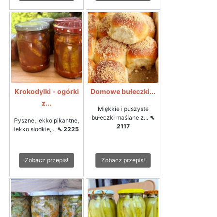
Krokodylki - ogórki
Domowe bułeczki...
z...
Miękkie i puszyste
bułeczki maślane z...
⇖
Pyszne, lekko pikantne,
2117
lekko słodkie,...
⇖ 2225
Zobacz przepis!
Zobacz przepis!