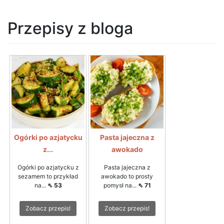
Przepisy z bloga
Ogórki po azjatycku
Pasta jajeczna z
z...
awokado
Ogórki po azjatycku z
Pasta jajeczna z
sezamem to przykład
awokado to prosty
na...
⇖ 53
pomysł na...
⇖ 71
Zobacz przepis!
Zobacz przepis!