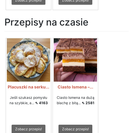
Zobacz przepis!
Zobacz przepis!
Przepisy na czasie
Placuszki na serku...
Ciasto Ismena –...
Jeśli szukasz pomysłu
Ciasto Ismena na dużą
na szybkie, a...
⇖ 4163
blachę z bitą...
⇖ 2581
Zobacz przepis!
Zobacz przepis!