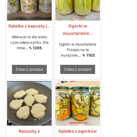
Sałatka z kapusty i...
Ogórki w
musztardzie...
Wakacje to dla wielu
czas odpoczynku. Dla
Ogórki w musztardzie
mnie...
⇖ 1265
Przepis na te
wyraziste,...
⇖ 1103
Zobacz przepis!
Zobacz przepis!
Racuchy z
Sałatka z ogórków