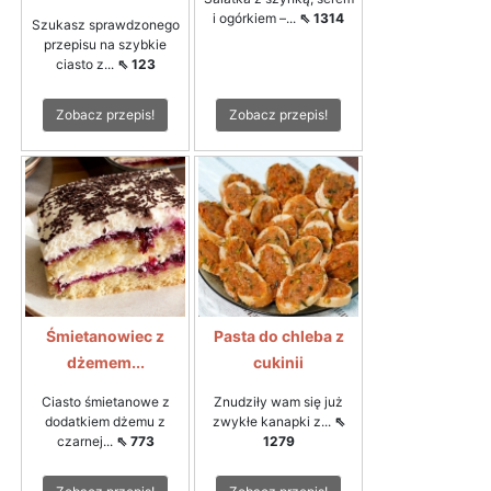
i ogórkiem –...
⇖ 1314
Szukasz sprawdzonego
przepisu na szybkie
ciasto z...
⇖ 123
Zobacz przepis!
Zobacz przepis!
Śmietanowiec z
Pasta do chleba z
dżemem...
cukinii
Ciasto śmietanowe z
Znudziły wam się już
dodatkiem dżemu z
zwykłe kanapki z...
⇖
czarnej...
⇖ 773
1279