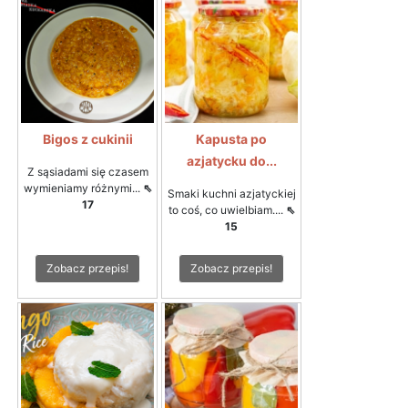
Bigos z cukinii
Kapusta po
azjatycku do...
Z sąsiadami się czasem
wymieniamy różnymi...
⇖
Smaki kuchni azjatyckiej
17
to coś, co uwielbiam....
⇖
15
Zobacz przepis!
Zobacz przepis!