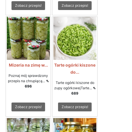
Zobacz przepis!
Zobacz przepis!
Mizeria na zimę w...
Tarte ogórki kiszone
do...
Poznaj mój sprawdzony
przepis na chrupiącą...
⇖
Tarte ogórki kiszone do
696
zupy ogórkowejTarte...
⇖
689
Zobacz przepis!
Zobacz przepis!