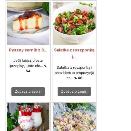
Pyszny sernik z 3...
Sałatka z roszponką
i...
Jeśli lubisz proste
przepisy, które nie...
⇖
Sałatka z roszponką i
54
boczkiem to propozycja
na...
⇖ 66
Zobacz przepis!
Zobacz przepis!