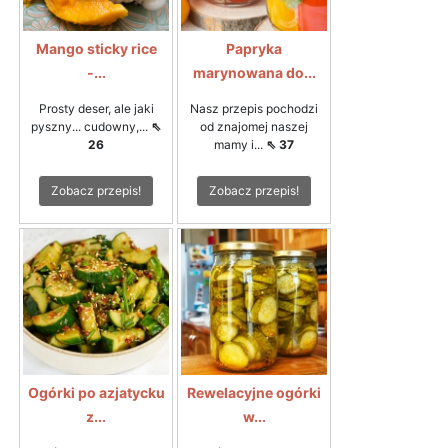
Mango sticky rice
Papryka
-...
marynowana do...
Prosty deser, ale jaki
Nasz przepis pochodzi
pyszny... cudowny,...
⇖
od znajomej naszej
26
mamy i...
⇖ 37
Zobacz przepis!
Zobacz przepis!
Ogórki po azjatycku
Rewelacyjne ogórki
z...
w...