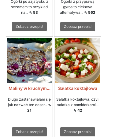
Ogórki po azjatycku z
Ogórki z przyprawą
sezamem to przykład
gyros to ciekawa
na...
⇖ 53
alternatywa...
⇖ 562
Zobacz przepis!
Zobacz przepis!
Maliny w kruchym...
Sałatka koktajlowa
Długo zastanawiałam się
Sałatka koktajlowa, czyli
jak nazwać ten deser...
⇖
sałatka z pomidorkami...
21
⇖ 42
Zobacz przepis!
Zobacz przepis!