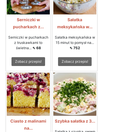
Serniczki w
Sałatka
pucharkach z...
meksykańska w...
Serniczki w pucharkach
Sałatka meksykańska w
z truskawkami to
15 minut to pomysł na...
świetna...
⇖ 68
⇖ 752
Zobacz przepis!
Zobacz przepis!
Ciasto z malinami
Szybka sałatka z 3...
na...
Sałatka z szynką, serem