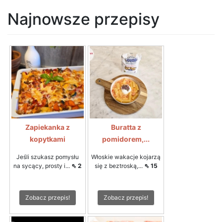
Najnowsze przepisy
Zapiekanka z
Buratta z
kopytkami
pomidorem,...
Jeśli szukasz pomysłu
Włoskie wakacje kojarzą
na sycący, prosty i...
⇖ 2
się z beztroską,...
⇖ 15
Zobacz przepis!
Zobacz przepis!