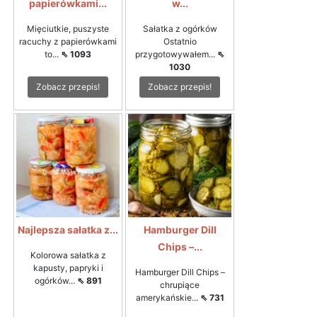
papierówkami...
w...
Mięciutkie, puszyste
Sałatka z ogórków
racuchy z papierówkami
Ostatnio
to...
⇖ 1093
przygotowywałem...
⇖
1030
Zobacz przepis!
Zobacz przepis!
Najlepsza sałatka z...
Hamburger Dill
Chips –...
Kolorowa sałatka z
kapusty, papryki i
Hamburger Dill Chips –
ogórków...
⇖ 891
chrupiące
amerykańskie...
⇖ 731