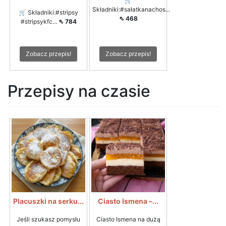
🛒
Składniki:#sałatkanachos...
🛒 Składniki:#stripsy
⇖ 468
#stripsykfc...
⇖ 784
Zobacz przepis!
Zobacz przepis!
Przepisy na czasie
Placuszki na serku...
Ciasto Ismena –...
Jeśli szukasz pomysłu
Ciasto Ismena na dużą