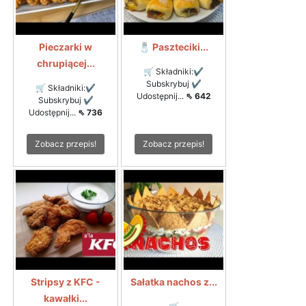
Pieczarki w
🧂 Paszteciki...
chrupiącej...
🛒 Składniki:✔
Subskrybuj ✔
🛒 Składniki:✔
Udostępnij...
⇖ 642
Subskrybuj ✔
Udostępnij...
⇖ 736
Zobacz przepis!
Zobacz przepis!
Stripsy z KFC -
Sałatka nachos z...
kawałki...