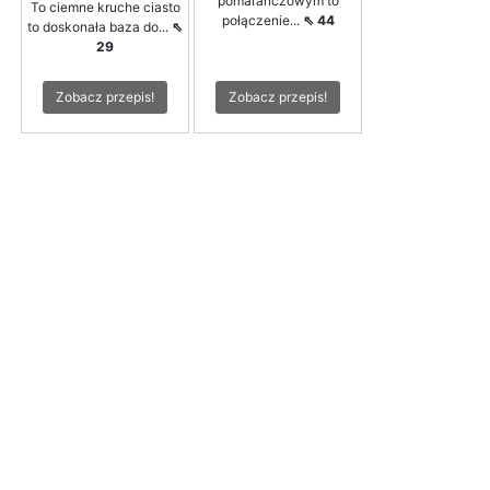
pomarańczowym to
To ciemne kruche ciasto
połączenie...
⇖ 44
to doskonała baza do...
⇖
29
Zobacz przepis!
Zobacz przepis!