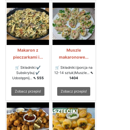
Makaron z
Muszle
pieczarkami i...
makaronowe...
🛒 Składniki:✔
🛒 Składniki:(porcja na
Subskrybuj ✔
12-14 sztuk)Muszle...
⇖
Udostępnij...
⇖ 555
1404
Zobacz przepis!
Zobacz przepis!