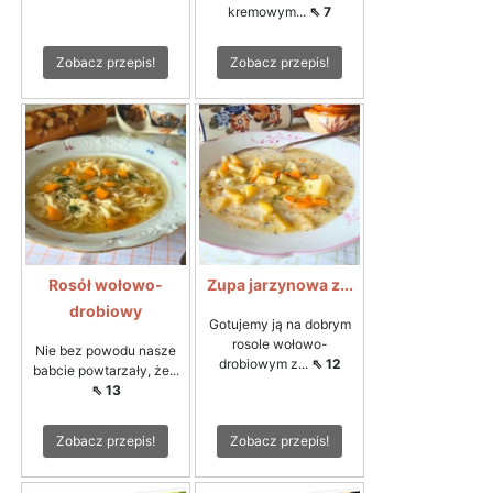
kremowym...
⇖ 7
Zobacz przepis!
Zobacz przepis!
Rosół wołowo-
Zupa jarzynowa z...
drobiowy
Gotujemy ją na dobrym
rosole wołowo-
Nie bez powodu nasze
drobiowym z...
⇖ 12
babcie powtarzały, że...
⇖ 13
Zobacz przepis!
Zobacz przepis!