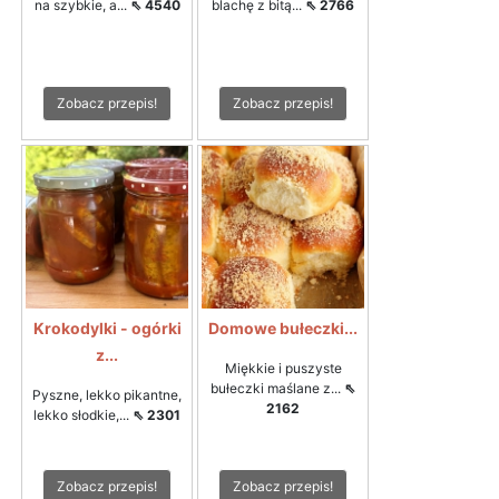
na szybkie, a...
⇖ 4540
blachę z bitą...
⇖ 2766
Zobacz przepis!
Zobacz przepis!
Krokodylki - ogórki
Domowe bułeczki...
z...
Miękkie i puszyste
bułeczki maślane z...
⇖
Pyszne, lekko pikantne,
2162
lekko słodkie,...
⇖ 2301
Zobacz przepis!
Zobacz przepis!