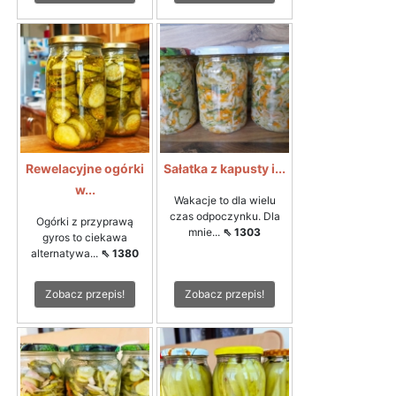
Rewelacyjne ogórki
Sałatka z kapusty i...
w...
Wakacje to dla wielu
czas odpoczynku. Dla
Ogórki z przyprawą
mnie...
⇖ 1303
gyros to ciekawa
alternatywa...
⇖ 1380
Zobacz przepis!
Zobacz przepis!