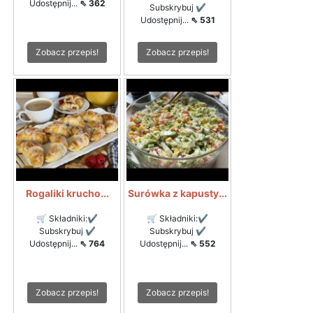
Udostępnij...
⇖ 362
Subskrybuj ✔
Udostępnij...
⇖ 531
Zobacz przepis!
Zobacz przepis!
Rogaliki krucho...
Surówka z kapusty...
🛒 Składniki:✔
🛒 Składniki:✔
Subskrybuj ✔
Subskrybuj ✔
Udostępnij...
⇖ 764
Udostępnij...
⇖ 552
Zobacz przepis!
Zobacz przepis!