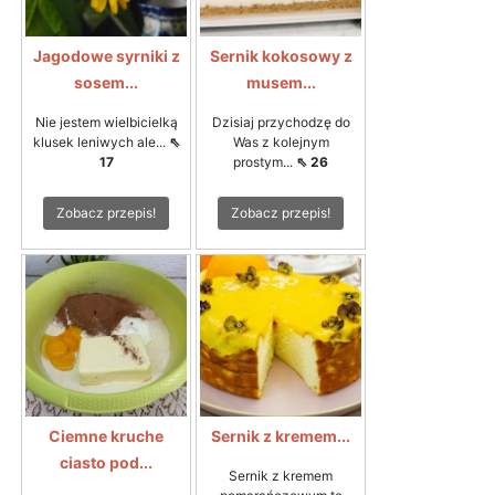
Jagodowe syrniki z
Sernik kokosowy z
sosem...
musem...
Nie jestem wielbicielką
Dzisiaj przychodzę do
klusek leniwych ale...
⇖
Was z kolejnym
17
prostym...
⇖ 26
Zobacz przepis!
Zobacz przepis!
Ciemne kruche
Sernik z kremem...
ciasto pod...
Sernik z kremem