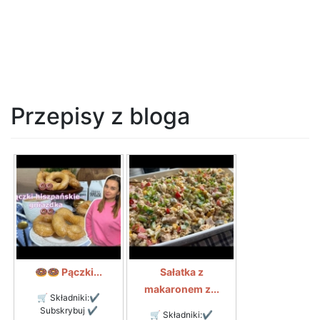
Przepisy z bloga
🍩🍩 Pączki...
Sałatka z
makaronem z...
🛒 Składniki:✔
Subskrybuj ✔
🛒 Składniki:✔