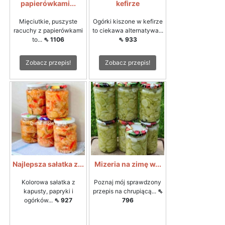
papierówkami...
kefirze
Mięciutkie, puszyste
Ogórki kiszone w kefirze
racuchy z papierówkami
to ciekawa alternatywa...
to...
⇖ 1106
⇖ 933
Zobacz przepis!
Zobacz przepis!
Najlepsza sałatka z...
Mizeria na zimę w...
Kolorowa sałatka z
Poznaj mój sprawdzony
kapusty, papryki i
przepis na chrupiącą...
⇖
ogórków...
⇖ 927
796