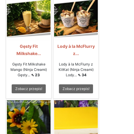
Gęsty Fit
Lody à la McFlurry
Milkshake...
z...
Gęsty Fit Milkshake
Lody à la McFlurry z
Mango (Ninja Creami)
KitKat (Ninja Creami)
Gęsty...
⇖ 23
Lody...
⇖ 34
Zobacz przepis!
Zobacz przepis!