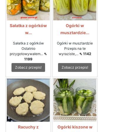
Sałatka z ogórków
Ogórki w
w...
musztardzie...
Sałatka z ogórków
Ogórki w musztardzie
Ostatnio
Przepis na te
przygotowywałem...
⇖
wyraziste,...
⇖ 1142
1199
Zobacz przepis!
Zobacz przepis!
Racuchy z
Ogórki kiszone w