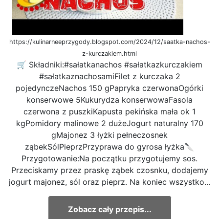
https://kulinarneeprzygody.blogspot.com/2024/12/saatka-nachos-
z-kurczakiem.html
🛒 Składniki:#sałatkanachos #sałatkazkurczakiem
#sałatkaznachosamiFilet z kurczaka 2
pojedynczeNachos 150 gPapryka czerwonaOgórki
konserwowe 5Kukurydza konserwowaFasola
czerwona z puszkiKapusta pekińska mała ok 1
kgPomidory malinowe 2 dużeJogurt naturalny 170
gMajonez 3 łyżki pełneczosnek
ząbekSólPieprzPrzyprawa do gyrosa łyżka🔪
Przygotowanie:Na początku przygotujemy sos.
Przeciskamy przez praskę ząbek czosnku, dodajemy
jogurt majonez, sól oraz pieprz. Na koniec wszystko...
Zobacz cały przepis...