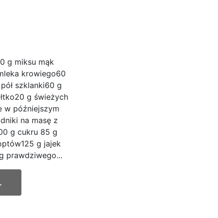
500 g miksu mąk
mleka krowiego60
 pół szklanki60 g
ółtko20 g świeżych
te w późniejszym
dniki na masę z
0 g cukru 85 g
ptów125 g jajek
 g prawdziwego...
.