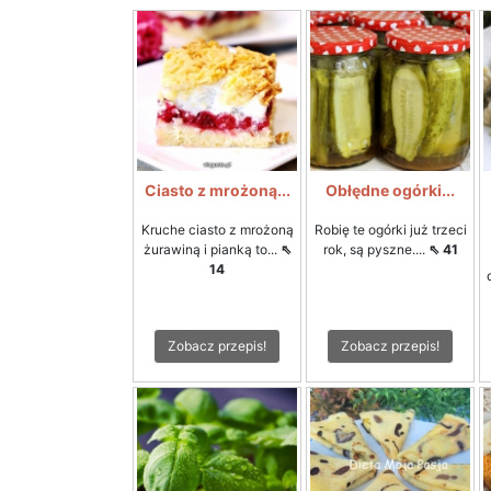
Ciasto z mrożoną...
Obłędne ogórki...
Kruche ciasto z mrożoną
Robię te ogórki już trzeci
żurawiną i pianką to...
⇖
rok, są pyszne....
⇖ 41
14
Zobacz przepis!
Zobacz przepis!