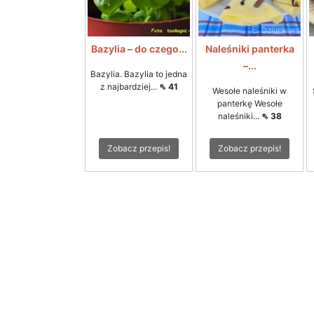
Bazylia – do czego...
Naleśniki panterka
–...
Bazylia. Bazylia to jedna
z najbardziej...
⇖ 41
Wesołe naleśniki w
panterkę Wesołe
naleśniki...
⇖ 38
Zobacz przepis!
Zobacz przepis!