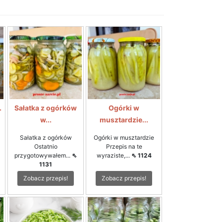
.
Sałatka z ogórków
Ogórki w
w...
musztardzie...
Sałatka z ogórków
Ogórki w musztardzie
Ostatnio
Przepis na te
przygotowywałem...
⇖
wyraziste,...
⇖ 1124
1131
Zobacz przepis!
Zobacz przepis!