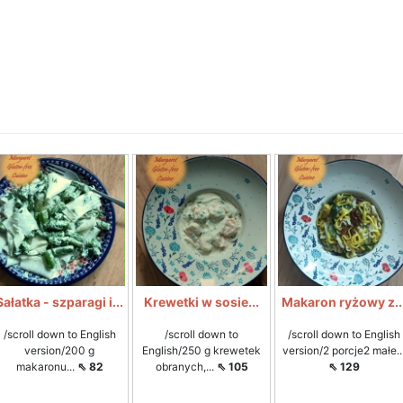
Sałatka - szparagi i...
Krewetki w sosie...
Makaron ryżowy z..
/scroll down to English
/scroll down to
/scroll down to English
version/200 g
English/250 g krewetek
version/2 porcje2 małe..
makaronu...
⇖ 82
obranych,...
⇖ 105
⇖ 129