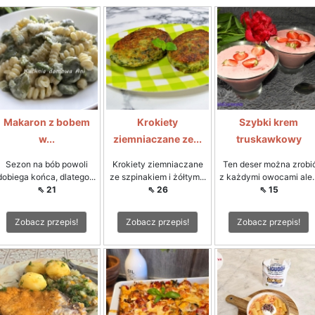
Makaron z bobem
Krokiety
Szybki krem
w...
ziemniaczane ze...
truskawkowy
Sezon na bób powoli
Krokiety ziemniaczane
Ten deser można zrobi
dobiega końca, dlatego...
ze szpinakiem i żółtym...
z każdymi owocami ale..
⇖ 21
⇖ 26
⇖ 15
Zobacz przepis!
Zobacz przepis!
Zobacz przepis!