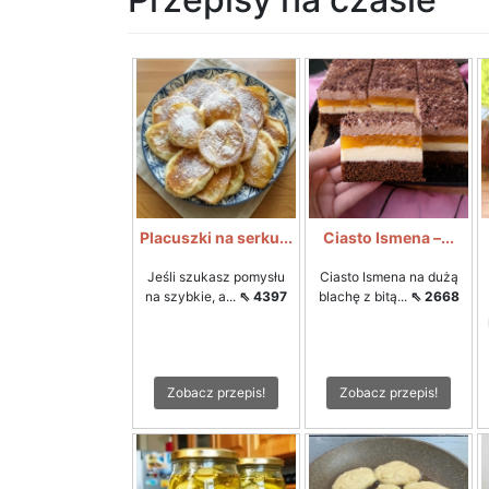
Placuszki na serku...
Ciasto Ismena –...
Jeśli szukasz pomysłu
Ciasto Ismena na dużą
na szybkie, a...
⇖ 4397
blachę z bitą...
⇖ 2668
Zobacz przepis!
Zobacz przepis!