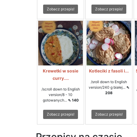
Zobacz przepis!
Zobacz przepis!
Krewetki w sosie
Kotleciki z fasoli i...
curry....
/sroll down to English
version/240 g białej...
⇖
/scroll down to English
208
version/8 - 10
gotowanych...
⇖ 140
Zobacz przepis!
Zobacz przepis!
Przepisy na czasie