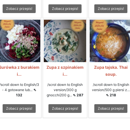
Zobacz przepis!
Zobacz przepis!
Zobacz przepis!
Surówka z burakiem
Zupa z szpinakiem
Zupa tajska. Thai
i...
i...
soup.
/scroll down to English/3
/scrol down to English
/scroll down to English
- 4 gotowane lub...
⇖
version/300 g
version/500 g piersi z...
132
gnocchi200 g...
⇖ 287
⇖ 218
Zobacz przepis!
Zobacz przepis!
Zobacz przepis!