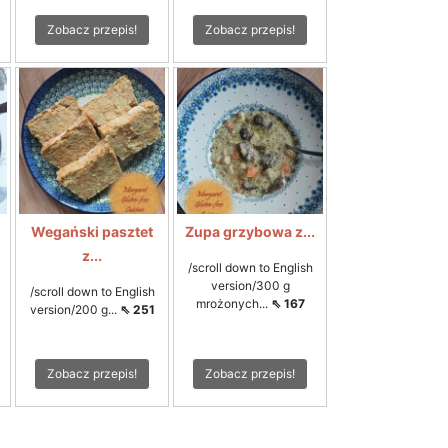
Zobacz przepis!
Zobacz przepis!
Wegański pasztet
Zupa grzybowa z...
z...
/scroll down to English
version/300 g
/scroll down to English
mrożonych...
⇖ 167
version/200 g...
⇖ 251
Zobacz przepis!
Zobacz przepis!