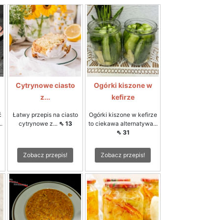
Cytrynowe ciasto
Ogórki kiszone w
z...
kefirze
ć
Łatwy przepis na ciasto
Ogórki kiszone w kefirze
.
cytrynowe z...
⇖ 13
to ciekawa alternatywa...
⇖ 31
Zobacz przepis!
Zobacz przepis!