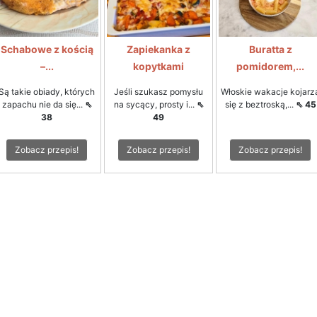
Schabowe z kością
Zapiekanka z
Buratta z
–...
kopytkami
pomidorem,...
Są takie obiady, których
Jeśli szukasz pomysłu
Włoskie wakacje kojarz
zapachu nie da się...
⇖
na sycący, prosty i...
⇖
się z beztroską,...
⇖ 45
38
49
Zobacz przepis!
Zobacz przepis!
Zobacz przepis!