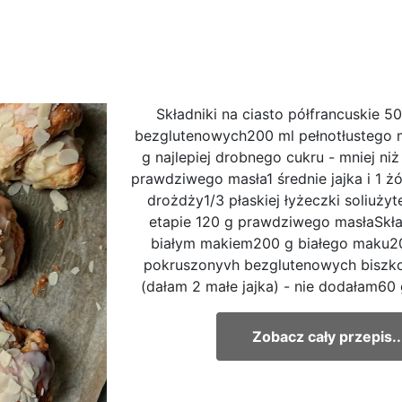
Składniki na ciasto półfrancuskie 
bezglutenowych200 ml pełnotłustego 
g najlepiej drobnego cukru - mniej niż
prawdziwego masła1 średnie jajka i 1 ż
drożdży1/3 płaskiej łyżeczki soliuży
etapie 120 g prawdziwego masłaSkła
białym makiem200 g białego maku20
pokruszonyvh bezglutenowych biszko
(dałam 2 małe jajka) - nie dodałam60
Zobacz cały przepis..