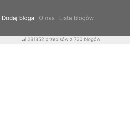
Dodaj bloga
O nas
Lista blogów
281852 przepisów z 730 blogów