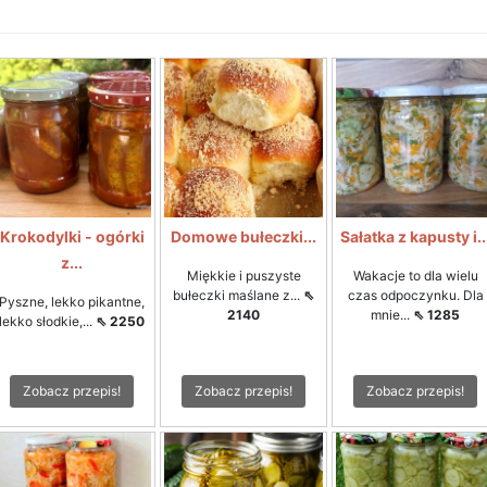
Krokodylki - ogórki
Domowe bułeczki...
Sałatka z kapusty i..
z...
Miękkie i puszyste
Wakacje to dla wielu
bułeczki maślane z...
⇖
czas odpoczynku. Dla
Pyszne, lekko pikantne,
2140
mnie...
⇖ 1285
lekko słodkie,...
⇖ 2250
Zobacz przepis!
Zobacz przepis!
Zobacz przepis!