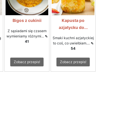
Bigos z cukinii
Kapusta po
azjatycku do...
Z sąsiadami się czasem
wymieniamy różnymi...
⇖
ą
Smaki kuchni azjatyckiej
41
to coś, co uwielbiam....
⇖
54
Zobacz przepis!
Zobacz przepis!