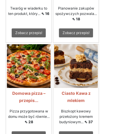
Twaróg w wiaderku to
Planowanie zakupów
ten produkt, który...
⇖ 16
spożywczych pozwala...
⇖ 18
Zobacz przepis!
Zobacz przepis!
Domowa pizza –
Ciasto Kawa z
przepis...
mlekiem
Pizza przygotowana w
Biszkopt kawowy
domu może być równie...
przełożony kremem
⇖ 28
budyniowym...
⇖ 37