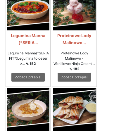
Legumina Manna
Proteinowe Lody
(*SERIA...
Malinowo...
Legumina Manna(*SERIA
Proteinowe Lody
FIT*)Legumina to deser
Malinowo -
z...
⇖ 152
Waniliowe(Ninja Creami...
⇖ 182
Zobacz przepis!
Zobacz przepis!