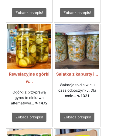
Zobacz przepis!
Zobacz przepis!
Rewelacyjne ogórki
Sałatka z kapusty i...
w...
Wakacje to dla wielu
czas odpoczynku. Dla
Ogórki z przyprawą
mnie...
⇖ 1321
gyros to ciekawa
alternatywa...
⇖ 1472
Zobacz przepis!
Zobacz przepis!