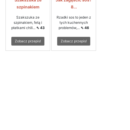
szpinakiem
8...
Szakszuka ze
Rzadki sos to jeden z
szpinakiem, fetą i
tych kuchennych
płatkami chili...
⇖ 43
problemów,...
⇖ 46
Zobacz przepis!
Zobacz przepis!