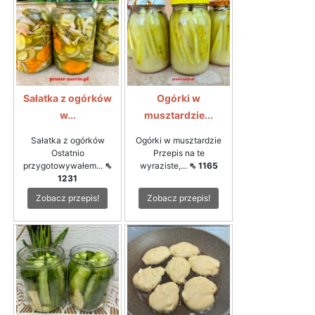
Sałatka z ogórków
Ogórki w
w...
musztardzie...
Sałatka z ogórków
Ogórki w musztardzie
Ostatnio
Przepis na te
przygotowywałem...
⇖
wyraziste,...
⇖ 1165
1231
Zobacz przepis!
Zobacz przepis!