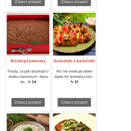
Zobacz przepis!
Zobacz przepis!
Biszkopt kawowy
Szaszłyki z karkówki
Prosty, szybki biszkopt o
Nic nie smakuje latem
smaku kawowym -baza
lepiej niż aromatyczne...
do...
⇖ 24
⇖ 31
Zobacz przepis!
Zobacz przepis!