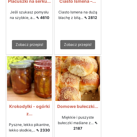
Placuszki na serku...
Ciasto Ismena –...
Jeśli szukasz pomysłu
Ciasto Ismena na dużą
na szybkie, a...
⇖ 4610
blachę z bitą...
⇖ 2812
Zobacz przepis!
Zobacz przepis!
Krokodylki - ogórki
Domowe bułeczki...
z...
Miękkie i puszyste
bułeczki maślane z...
⇖
Pyszne, lekko pikantne,
2187
lekko słodkie,...
⇖ 2330