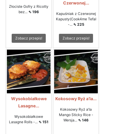
Czerwonej...
Złociste Gofry z Ricotty
bez...
⇖ 196
Kapuśniak z Czerwonej
Kapusty(Cook4me Tefal
-...
⇖ 225
Zobacz przepis!
Zobacz przepis!
Wysokobiałkowe
Kokosowy Ryż a’la...
Lasagne...
Kokosowy Ryż a’la
Mango Sticky Rice -
Wysokobiałkowe
Wersja...
⇖ 146
Lasagne Rolls -...
⇖ 151