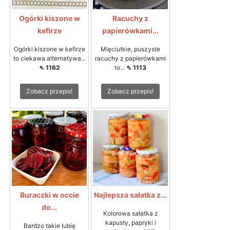
Ogórki kiszone w
Racuchy z
kefirze
papierówkami...
Ogórki kiszone w kefirze
Mięciutkie, puszyste
to ciekawa alternatywa...
racuchy z papierówkami
⇖ 1162
to...
⇖ 1113
Zobacz przepis!
Zobacz przepis!
Buraczki w occie
Najlepsza sałatka z...
do...
Kolorowa sałatka z
kapusty, papryki i
Bardzo takie lubię