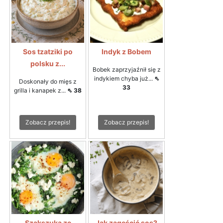
Sos tzatziki po
Indyk z Bobem
polsku z...
Bobek zaprzyjaźnił się z
indykiem chyba już...
⇖
Doskonały do mięs z
33
grilla i kanapek z...
⇖ 38
Zobacz przepis!
Zobacz przepis!
Szakszuka ze
Jak zagęścić sos?