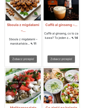
Sboula z migdałami
Caffè al ginseng –...
–...
Caffè al ginseng, co to za
kawa? To jeden z...
⇖ 14
Sboula z migdałami –
marokańskie...
⇖ 11
Zobacz przepis!
Zobacz przepis!
Melitzanosalata
Co zjeść na kolację