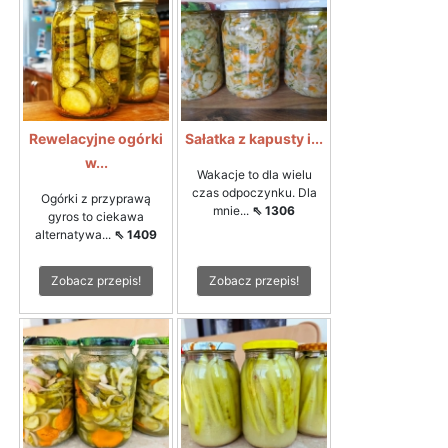
Rewelacyjne ogórki
Sałatka z kapusty i...
w...
Wakacje to dla wielu
czas odpoczynku. Dla
Ogórki z przyprawą
mnie...
⇖ 1306
gyros to ciekawa
alternatywa...
⇖ 1409
Zobacz przepis!
Zobacz przepis!