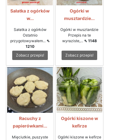
Sałatka z ogórków
Ogórki w
w...
musztardzie...
Sałatka z ogórków
Ogórki w musztardzie
Ostatnio
Przepis na te
przygotowywałem...
⇖
wyraziste,...
⇖ 1148
1210
Zobacz przepis!
Zobacz przepis!
Racuchy z
Ogórki kiszone w
papierówkami...
kefirze
Mięciutkie, puszyste
Ogórki kiszone w kefirze