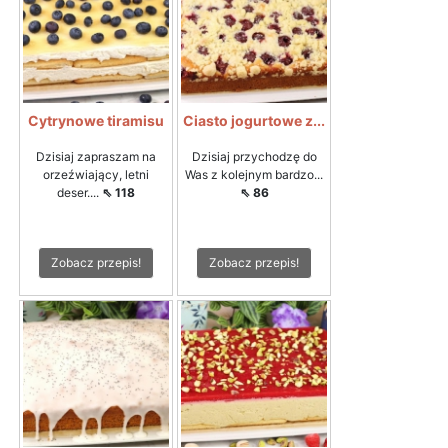
Cytrynowe tiramisu
Ciasto jogurtowe z...
Dzisiaj zapraszam na
Dzisiaj przychodzę do
orzeźwiający, letni
Was z kolejnym bardzo...
deser....
⇖ 118
⇖ 86
Zobacz przepis!
Zobacz przepis!