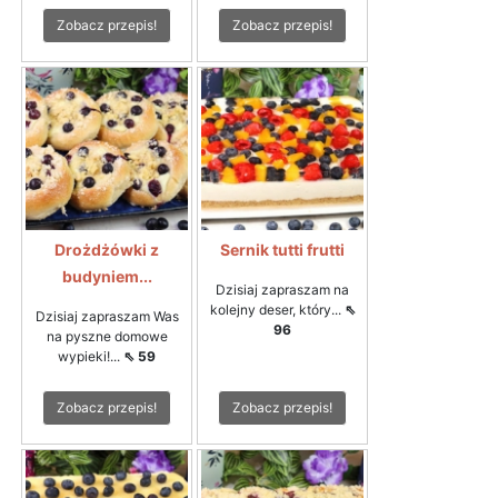
Zobacz przepis!
Zobacz przepis!
Drożdżówki z
Sernik tutti frutti
budyniem...
Dzisiaj zapraszam na
kolejny deser, który...
⇖
Dzisiaj zapraszam Was
96
na pyszne domowe
wypieki!...
⇖ 59
Zobacz przepis!
Zobacz przepis!