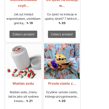
czyli...
w...
Jak już kiedyś
Co zjeść na kolację w
wspominałam, uwielbiam
upalny dzień? 7 lekkich...
grecką...
⇖ 19
⇖ 20
Zobacz przepis!
Zobacz przepis!
Maślan sodu
Proste ciasto z...
Maślan sodu, znany
Szybkie i proste ciasto,
także jako sól sodowa
którego przygotowanie...
kwasu...
⇖ 21
⇖ 20