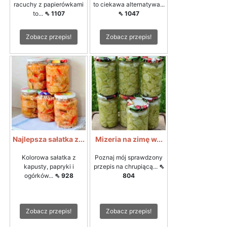
racuchy z papierówkami
to ciekawa alternatywa...
to...
⇖ 1107
⇖ 1047
Zobacz przepis!
Zobacz przepis!
Najlepsza sałatka z...
Mizeria na zimę w...
Kolorowa sałatka z
Poznaj mój sprawdzony
kapusty, papryki i
przepis na chrupiącą...
⇖
ogórków...
⇖ 928
804
Zobacz przepis!
Zobacz przepis!