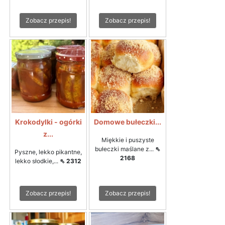
Zobacz przepis!
Zobacz przepis!
Krokodylki - ogórki
Domowe bułeczki...
z...
Miękkie i puszyste
bułeczki maślane z...
⇖
Pyszne, lekko pikantne,
2168
lekko słodkie,...
⇖ 2312
Zobacz przepis!
Zobacz przepis!