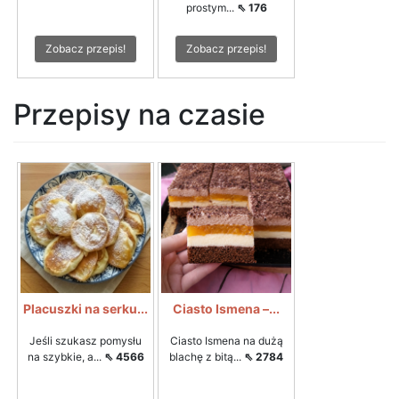
prostym...
⇖ 176
Zobacz przepis!
Zobacz przepis!
Przepisy na czasie
Placuszki na serku...
Ciasto Ismena –...
Jeśli szukasz pomysłu
Ciasto Ismena na dużą
na szybkie, a...
⇖ 4566
blachę z bitą...
⇖ 2784