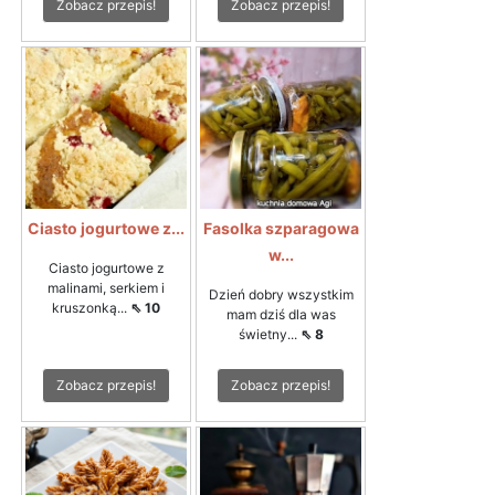
Zobacz przepis!
Zobacz przepis!
Ciasto jogurtowe z...
Fasolka szparagowa
w...
Ciasto jogurtowe z
malinami, serkiem i
Dzień dobry wszystkim
kruszonką...
⇖ 10
mam dziś dla was
świetny...
⇖ 8
Zobacz przepis!
Zobacz przepis!