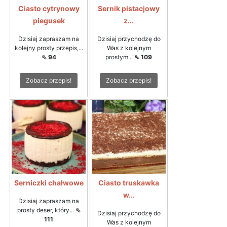
Ciasto cytrynowy
Sernik pistacjowy
piegusek
z...
Dzisiaj zapraszam na
Dzisiaj przychodzę do
kolejny prosty przepis,...
Was z kolejnym
⇖ 94
prostym...
⇖ 109
Zobacz przepis!
Zobacz przepis!
Serniczki chałwowe
Ciasto truskawka
w...
Dzisiaj zapraszam na
prosty deser, który...
⇖
Dzisiaj przychodzę do
111
Was z kolejnym