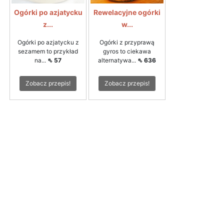
Ogórki po azjatycku
Rewelacyjne ogórki
z...
w...
Ogórki po azjatycku z
Ogórki z przyprawą
sezamem to przykład
gyros to ciekawa
na...
⇖ 57
alternatywa...
⇖ 636
Zobacz przepis!
Zobacz przepis!