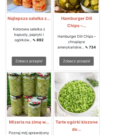
Najlepsza sałatka z...
Hamburger Dill
Chips –...
Kolorowa sałatka z
kapusty, papryki i
Hamburger Dill Chips –
ogórków...
⇖ 892
chrupiące
amerykańskie...
⇖ 734
Zobacz przepis!
Zobacz przepis!
Mizeria na zimę w...
Tarte ogórki kiszone
do...
Poznaj mój sprawdzony