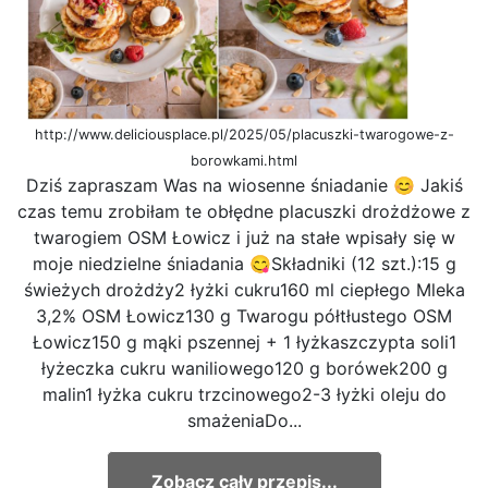
http://www.deliciousplace.pl/2025/05/placuszki-twarogowe-z-
borowkami.html
Dziś zapraszam Was na wiosenne śniadanie 😊 Jakiś
czas temu zrobiłam te obłędne placuszki drożdżowe z
twarogiem OSM Łowicz i już na stałe wpisały się w
moje niedzielne śniadania 😋Składniki (12 szt.):15 g
świeżych drożdży2 łyżki cukru160 ml ciepłego Mleka
3,2% OSM Łowicz130 g Twarogu półtłustego OSM
Łowicz150 g mąki pszennej + 1 łyżkaszczypta soli1
łyżeczka cukru waniliowego120 g borówek200 g
malin1 łyżka cukru trzcinowego2-3 łyżki oleju do
smażeniaDo...
Zobacz cały przepis...