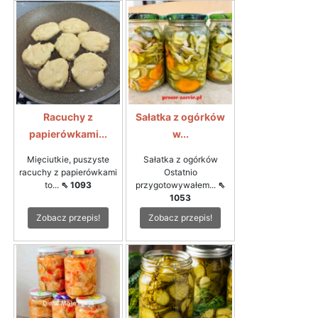
Racuchy z
Sałatka z ogórków
papierówkami...
w...
Mięciutkie, puszyste
Sałatka z ogórków
racuchy z papierówkami
Ostatnio
to...
⇖ 1093
przygotowywałem...
⇖
1053
Zobacz przepis!
Zobacz przepis!