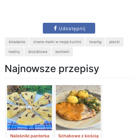
Udostępnij
śniadanie
znane marki w mojej kuchni
twaróg
placki
maliny
drożdżowe
borówki
Najnowsze przepisy
Naleśniki panterka
Schabowe z kością