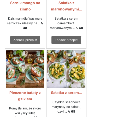
Sernik mango na
Sałatka z
zimno
marynowanymi...
Dziś mam dla Was mały
Sałatka z serem
serniczek idealny na...
⇖
camembert i
48
marynowanymi...
⇖ 68
Zobacz przepis!
Zobacz przepis!
Pieczone bataty z
Sałatka z serem...
gzikiem
Szybkie sezonowe
marynaty do sałatki,
Pomyślałam, że skoro
czyli...
⇖ 68
wszyscy lubią