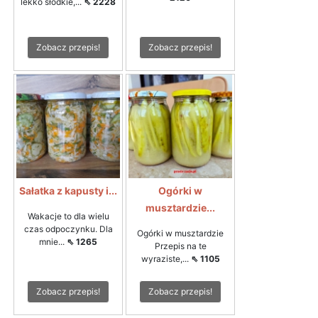
lekko słodkie,...
⇖ 2228
Zobacz przepis!
Zobacz przepis!
Sałatka z kapusty i...
Ogórki w
musztardzie...
Wakacje to dla wielu
czas odpoczynku. Dla
Ogórki w musztardzie
mnie...
⇖ 1265
Przepis na te
wyraziste,...
⇖ 1105
Zobacz przepis!
Zobacz przepis!