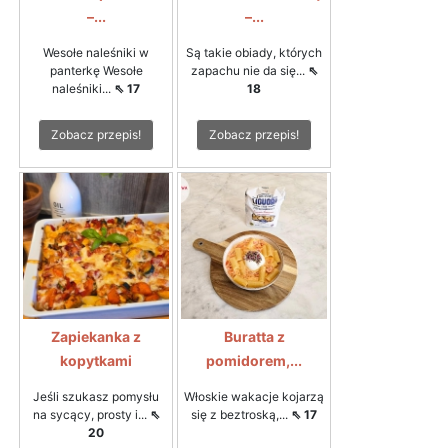
–...
–...
Wesołe naleśniki w
Są takie obiady, których
panterkę Wesołe
zapachu nie da się...
⇖
naleśniki...
⇖ 17
18
Zobacz przepis!
Zobacz przepis!
Zapiekanka z
Buratta z
kopytkami
pomidorem,...
Jeśli szukasz pomysłu
Włoskie wakacje kojarzą
na sycący, prosty i...
⇖
się z beztroską,...
⇖ 17
20