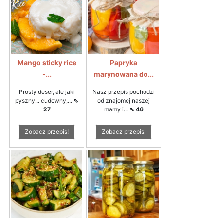
Mango sticky rice
Papryka
-...
marynowana do...
Prosty deser, ale jaki
Nasz przepis pochodzi
pyszny... cudowny,...
⇖
od znajomej naszej
27
mamy i...
⇖ 46
Zobacz przepis!
Zobacz przepis!