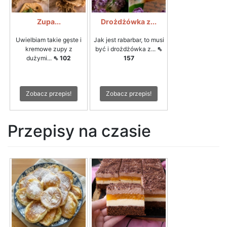
Zupa...
Drożdżówka z...
Uwielbiam takie gęste i
Jak jest rabarbar, to musi
kremowe zupy z
być i drożdżówka z...
⇖
dużymi...
⇖ 102
157
Zobacz przepis!
Zobacz przepis!
Przepisy na czasie