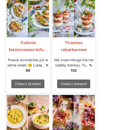
Cukinia
Tiramisu
faszerowana tofu...
rabarbarowe
Powoli wchodzimy już w
Nie znam nikogo kto nie
letnie smaki 😊 Lubię...
⇖
lubiłby tiramisu. To...
⇖
88
102
Zobacz przepis!
Zobacz przepis!