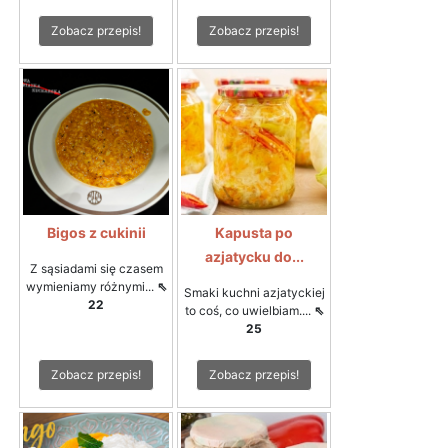
Zobacz przepis!
Zobacz przepis!
Bigos z cukinii
Kapusta po
azjatycku do...
Z sąsiadami się czasem
wymieniamy różnymi...
⇖
Smaki kuchni azjatyckiej
22
to coś, co uwielbiam....
⇖
25
Zobacz przepis!
Zobacz przepis!