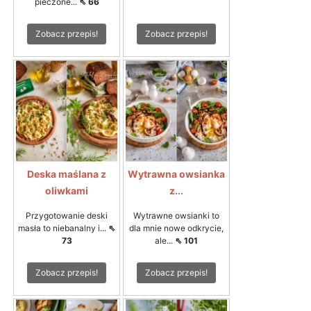
pieczone...
⇖ 66
Zobacz przepis!
Zobacz przepis!
Deska maślana z
Wytrawna owsianka
oliwkami
z...
Przygotowanie deski
Wytrawne owsianki to
masła to niebanalny i...
⇖
dla mnie nowe odkrycie,
73
ale...
⇖ 101
Zobacz przepis!
Zobacz przepis!