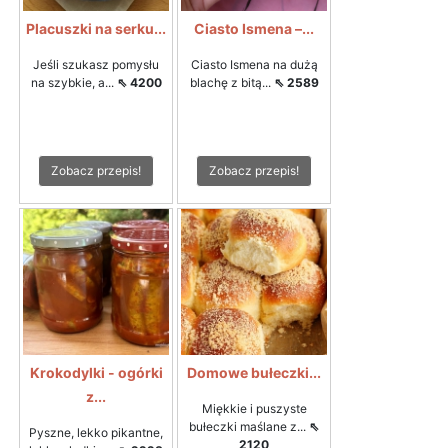
Placuszki na serku...
Ciasto Ismena –...
Jeśli szukasz pomysłu
Ciasto Ismena na dużą
na szybkie, a...
⇖ 4200
blachę z bitą...
⇖ 2589
Zobacz przepis!
Zobacz przepis!
Krokodylki - ogórki
Domowe bułeczki...
z...
Miękkie i puszyste
bułeczki maślane z...
⇖
Pyszne, lekko pikantne,
2120