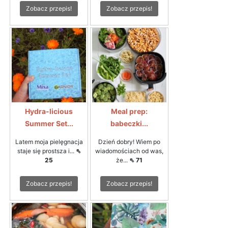
Zobacz przepis!
Zobacz przepis!
Hydra-licious
Meal prep:
Summer Set...
babeczki...
Latem moja pielęgnacja
Dzień dobry! Wiem po
staje się prostsza i...
⇖
wiadomościach od was,
25
że...
⇖ 71
Zobacz przepis!
Zobacz przepis!