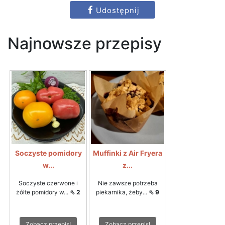
Udostępnij
Najnowsze przepisy
Soczyste pomidory
Muffinki z Air Fryera
w...
z...
Soczyste czerwone i
Nie zawsze potrzeba
żółte pomidory w...
⇖ 2
piekarnika, żeby...
⇖ 9
Zobacz przepis!
Zobacz przepis!