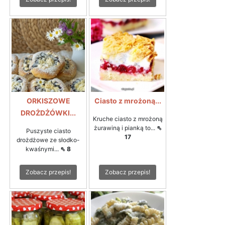
ORKISZOWE
Ciasto z mrożoną...
DROŻDŻÓWKI...
Kruche ciasto z mrożoną
żurawiną i pianką to...
⇖
Puszyste ciasto
17
drożdżowe ze słodko-
kwaśnymi...
⇖ 8
Zobacz przepis!
Zobacz przepis!