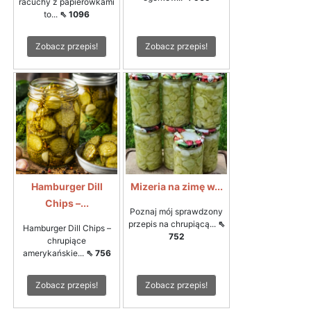
racuchy z papierówkami
to...
⇖ 1096
Zobacz przepis!
Zobacz przepis!
Hamburger Dill
Mizeria na zimę w...
Chips –...
Poznaj mój sprawdzony
przepis na chrupiącą...
⇖
Hamburger Dill Chips –
752
chrupiące
amerykańskie...
⇖ 756
Zobacz przepis!
Zobacz przepis!