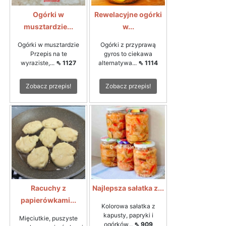
Ogórki w
Rewelacyjne ogórki
musztardzie...
w...
Ogórki w musztardzie
Ogórki z przyprawą
Przepis na te
gyros to ciekawa
wyraziste,...
⇖ 1127
alternatywa...
⇖ 1114
Zobacz przepis!
Zobacz przepis!
Racuchy z
Najlepsza sałatka z...
papierówkami...
Kolorowa sałatka z
kapusty, papryki i
Mięciutkie, puszyste
ogórków...
⇖ 909