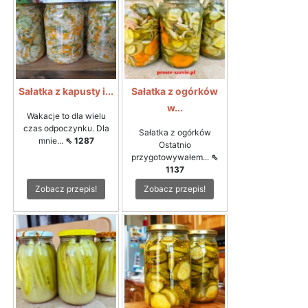
Sałatka z kapusty i...
Sałatka z ogórków
w...
Wakacje to dla wielu
czas odpoczynku. Dla
Sałatka z ogórków
mnie...
⇖ 1287
Ostatnio
przygotowywałem...
⇖
1137
Zobacz przepis!
Zobacz przepis!