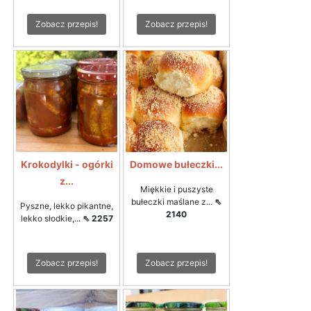
Zobacz przepis!
Zobacz przepis!
Krokodylki - ogórki
Domowe bułeczki...
z...
Miękkie i puszyste
bułeczki maślane z...
⇖
Pyszne, lekko pikantne,
2140
lekko słodkie,...
⇖ 2257
Zobacz przepis!
Zobacz przepis!