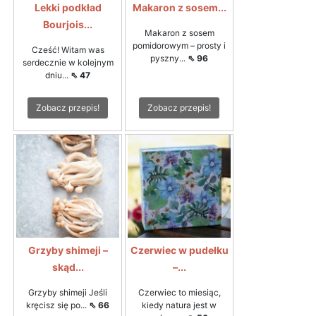
Lekki podkład
Makaron z sosem...
Bourjois...
Makaron z sosem
pomidorowym – prosty i
Cześć! Witam was
pyszny...
⇖ 96
serdecznie w kolejnym
dniu...
⇖ 47
Zobacz przepis!
Zobacz przepis!
Grzyby shimeji –
Czerwiec w pudełku
skąd...
–...
Grzyby shimeji Jeśli
Czerwiec to miesiąc,
kręcisz się po...
⇖ 66
kiedy natura jest w