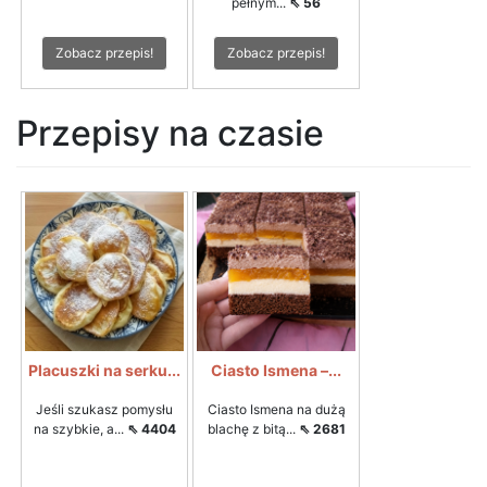
pełnym...
⇖ 56
Zobacz przepis!
Zobacz przepis!
Przepisy na czasie
Placuszki na serku...
Ciasto Ismena –...
Jeśli szukasz pomysłu
Ciasto Ismena na dużą
na szybkie, a...
⇖ 4404
blachę z bitą...
⇖ 2681