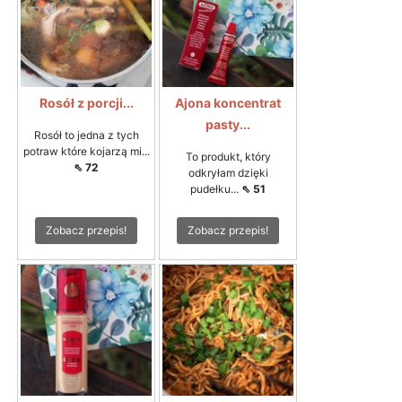
Rosół z porcji...
Ajona koncentrat
pasty...
Rosół to jedna z tych
potraw które kojarzą mi...
To produkt, który
⇖ 72
odkryłam dzięki
pudełku...
⇖ 51
Zobacz przepis!
Zobacz przepis!