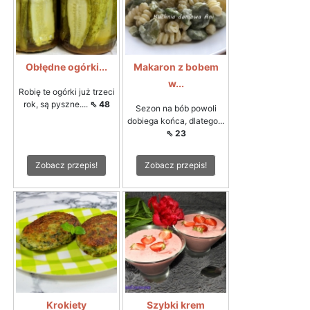
Obłędne ogórki...
Makaron z bobem
w...
Robię te ogórki już trzeci
rok, są pyszne....
⇖ 48
Sezon na bób powoli
dobiega końca, dlatego...
⇖ 23
Zobacz przepis!
Zobacz przepis!
Krokiety
Szybki krem