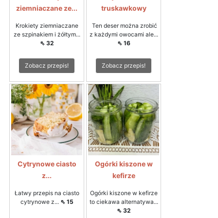
ziemniaczane ze...
truskawkowy
Krokiety ziemniaczane
Ten deser można zrobić
ze szpinakiem i żółtym...
z każdymi owocami ale...
⇖ 32
⇖ 16
Zobacz przepis!
Zobacz przepis!
Cytrynowe ciasto
Ogórki kiszone w
z...
kefirze
Łatwy przepis na ciasto
Ogórki kiszone w kefirze
cytrynowe z...
⇖ 15
to ciekawa alternatywa...
⇖ 32