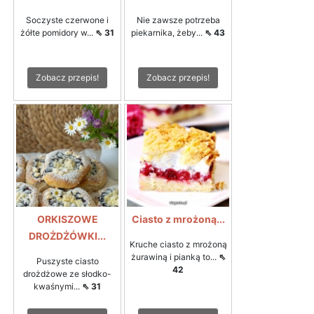
Soczyste czerwone i
Nie zawsze potrzeba
żółte pomidory w...
⇖ 31
piekarnika, żeby...
⇖ 43
Zobacz przepis!
Zobacz przepis!
ORKISZOWE
Ciasto z mrożoną...
DROŻDŻÓWKI...
Kruche ciasto z mrożoną
żurawiną i pianką to...
⇖
Puszyste ciasto
42
drożdżowe ze słodko-
kwaśnymi...
⇖ 31