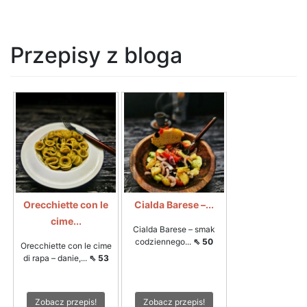
Przepisy z bloga
Orecchiette con le
Cialda Barese –...
cime...
Cialda Barese – smak
codziennego...
⇖ 50
Orecchiette con le cime
di rapa – danie,...
⇖ 53
Zobacz przepis!
Zobacz przepis!