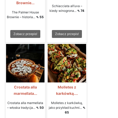
Brownie...
Schiacciata all’uva –
kiedy winogrona...
⇖ 74
The Palmer House
Brownie – historia...
⇖ 55
Zobacz przepis!
Zobacz przepis!
Crostata alla
Molletes z
marmellata...
karkówką....
Crostata alla marmellata
Molletes z karkówką,
– włoska tradycja...
⇖ 50
jako przykład kuchni...
⇖
65