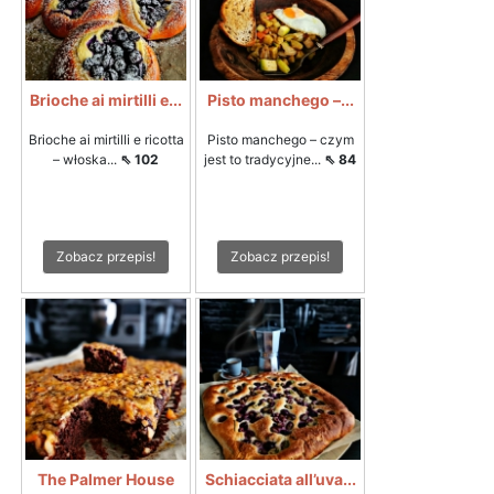
Brioche ai mirtilli e...
Pisto manchego –...
Brioche ai mirtilli e ricotta
Pisto manchego – czym
– włoska...
⇖ 102
jest to tradycyjne...
⇖ 84
Zobacz przepis!
Zobacz przepis!
The Palmer House
Schiacciata all’uva...