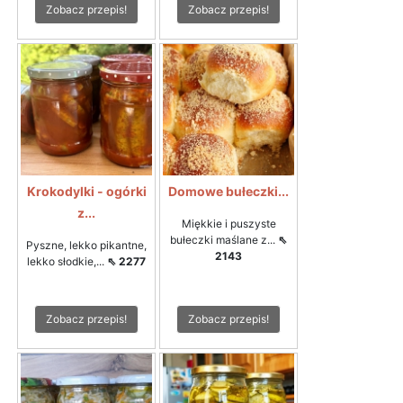
Zobacz przepis!
Zobacz przepis!
Krokodylki - ogórki
Domowe bułeczki...
z...
Miękkie i puszyste
bułeczki maślane z...
⇖
Pyszne, lekko pikantne,
2143
lekko słodkie,...
⇖ 2277
Zobacz przepis!
Zobacz przepis!