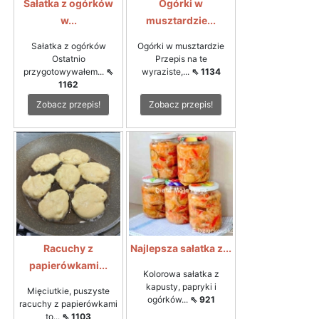
Sałatka z ogórków
Ogórki w
w...
musztardzie...
Sałatka z ogórków
Ogórki w musztardzie
Ostatnio
Przepis na te
przygotowywałem...
⇖
wyraziste,...
⇖ 1134
1162
Zobacz przepis!
Zobacz przepis!
Racuchy z
Najlepsza sałatka z...
papierówkami...
Kolorowa sałatka z
kapusty, papryki i
Mięciutkie, puszyste
ogórków...
⇖ 921
racuchy z papierówkami
to...
⇖ 1103