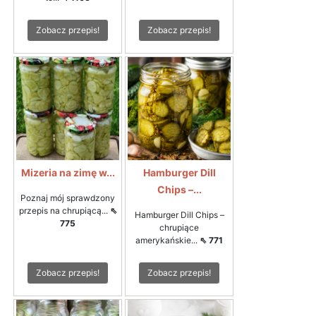
Zobacz przepis!
Zobacz przepis!
Mizeria na zimę w...
Hamburger Dill
Chips –...
Poznaj mój sprawdzony
przepis na chrupiącą...
⇖
Hamburger Dill Chips –
775
chrupiące
amerykańskie...
⇖ 771
Zobacz przepis!
Zobacz przepis!