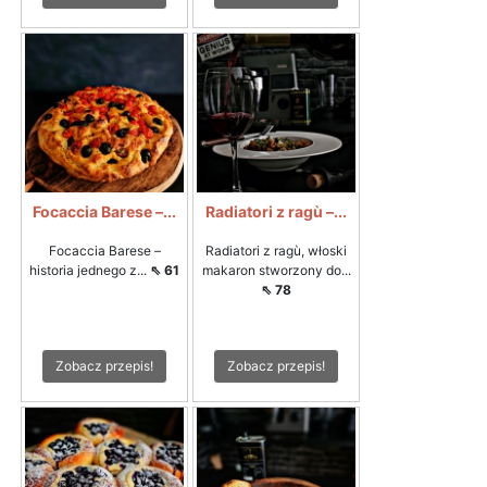
Focaccia Barese –...
Radiatori z ragù –...
Focaccia Barese –
Radiatori z ragù, włoski
historia jednego z...
⇖ 61
makaron stworzony do...
⇖ 78
Zobacz przepis!
Zobacz przepis!