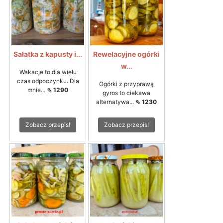
Sałatka z kapusty i...
Rewelacyjne ogórki
w...
Wakacje to dla wielu
czas odpoczynku. Dla
Ogórki z przyprawą
mnie...
⇖ 1290
gyros to ciekawa
alternatywa...
⇖ 1230
Zobacz przepis!
Zobacz przepis!