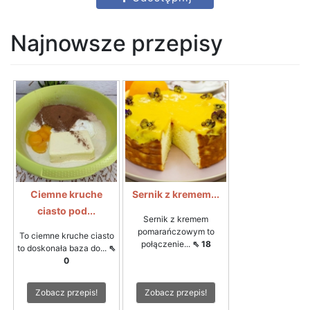
Najnowsze przepisy
Ciemne kruche
Sernik z kremem...
ciasto pod...
Sernik z kremem
pomarańczowym to
To ciemne kruche ciasto
połączenie...
⇖ 18
to doskonała baza do...
⇖
0
Zobacz przepis!
Zobacz przepis!