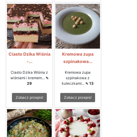
Ciasto Dzika Wiśnia
Kremowa zupa
-...
szpinakowa...
Ciasto Dzika Wiśnia z
Kremowa zupa
wiśniami i kremem...
⇖
szpinakowa z
29
kuleczkami...
⇖ 13
Zobacz przepis!
Zobacz przepis!