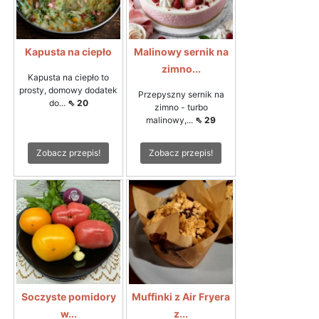
Kapusta na ciepło
Malinowy sernik na
zimno...
Kapusta na ciepło to
prosty, domowy dodatek
Przepyszny sernik na
do...
⇖ 20
zimno - turbo
malinowy,...
⇖ 29
Zobacz przepis!
Zobacz przepis!
Soczyste pomidory
Muffinki z Air Fryera
w...
z...