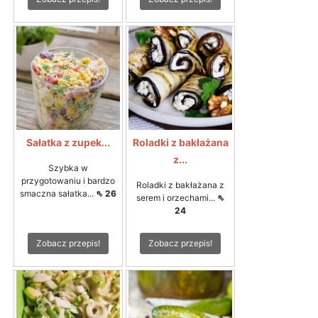
Sałatka z zupek...
Roladki z bakłażana
z...
Szybka w
przygotowaniu i bardzo
Roladki z bakłażana z
smaczna sałatka...
⇖ 26
serem i orzechami...
⇖
24
Zobacz przepis!
Zobacz przepis!