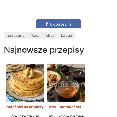
Udostępnij
zapiekanka
Wege
obiad
kolacja
Najnowsze przepisy
Naleśniki na krokiety
Ater – marokański...
Idealne naleśniki na
Ater – marokański syrop