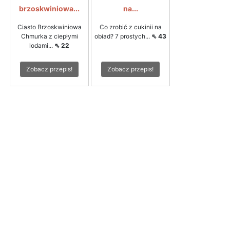
brzoskwiniowa...
na...
Ciasto Brzoskwiniowa
Co zrobić z cukinii na
Chmurka z ciepłymi
obiad? 7 prostych...
⇖ 43
lodami...
⇖ 22
Zobacz przepis!
Zobacz przepis!