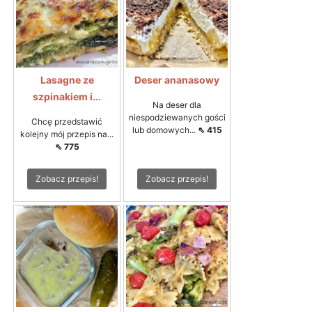
Lasagne ze
Deser ananasowy
szpinakiem i...
Na deser dla
niespodziewanych gości
Chcę przedstawić
lub domowych...
⇖ 415
kolejny mój przepis na...
⇖ 775
Zobacz przepis!
Zobacz przepis!