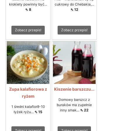
krokiety powinny być...
cukrowy do Chebakia,...
⇖ 8
⇖ 12
Zobacz przepis!
Zobacz przepis!
Zupa kalafiorowa z
Kiszenie barszczu...
ryżem
Domowy barszcz z
buraków ma zupełnie
1 średni kalafior8-10
inny smak...
⇖ 22
łyżek ryżu...
⇖ 15
Zobacz przepis!
Zobacz przepis!