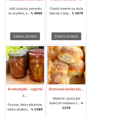
Jeśli szukasz pomysłu
Ciasto Ismena na dużą
na szybkie, a...
⇖ 4686
blachę z bitą...
⇖ 2879
Zobacz przepis!
Zobacz przepis!
Krokodylki - ogórki
Domowe bułeczki...
z...
Miękkie i puszyste
bułeczki maślane z...
⇖
Pyszne, lekko pikantne,
2226
lekko słodkie,...
⇖ 2389