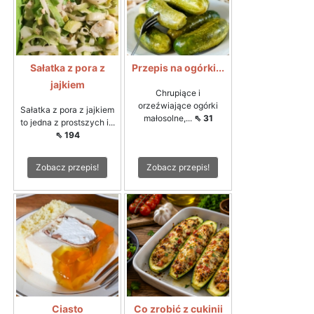
Sałatka z pora z
Przepis na ogórki...
jajkiem
Chrupiące i
orzeźwiające ogórki
Sałatka z pora z jajkiem
małosolne,...
⇖ 31
to jedna z prostszych i...
⇖ 194
Zobacz przepis!
Zobacz przepis!
Ciasto
Co zrobić z cukinii