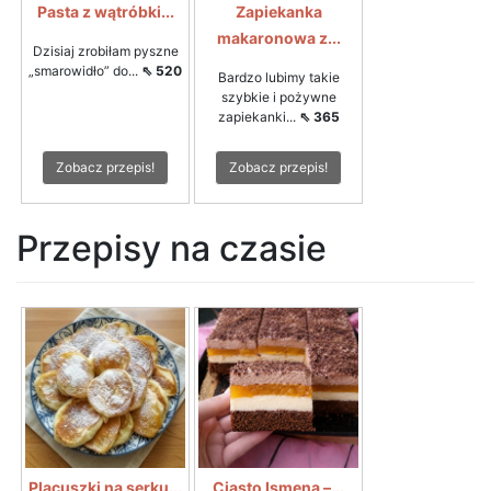
Pasta z wątróbki...
Zapiekanka
makaronowa z...
Dzisiaj zrobiłam pyszne
„smarowidło” do...
⇖ 520
Bardzo lubimy takie
szybkie i pożywne
zapiekanki...
⇖ 365
Zobacz przepis!
Zobacz przepis!
Przepisy na czasie
Placuszki na serku...
Ciasto Ismena –...