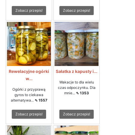
Zobacz przepis!
Zobacz przepis!
Rewelacyjne ogórki
Sałatka z kapusty i...
w...
Wakacje to dla wielu
czas odpoczynku. Dla
Ogórki z przyprawą
mnie...
⇖ 1353
gyros to ciekawa
alternatywa...
⇖ 1557
Zobacz przepis!
Zobacz przepis!