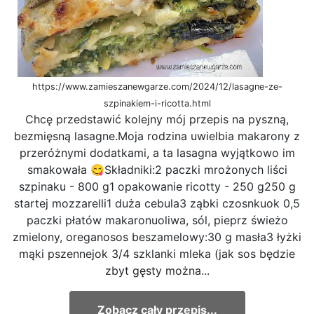
https://www.zamieszanewgarze.com/2024/12/lasagne-ze-
szpinakiem-i-ricotta.html
Chcę przedstawić kolejny mój przepis na pyszną,
bezmięsną lasagne.Moja rodzina uwielbia makarony z
przeróżnymi dodatkami, a ta lasagna wyjątkowo im
smakowała 😋Składniki:2 paczki mrożonych liści
szpinaku - 800 g1 opakowanie ricotty - 250 g250 g
startej mozzarelli1 duża cebula3 ząbki czosnkuok 0,5
paczki płatów makaronuoliwa, sól, pieprz świeżo
zmielony, oreganosos beszamelowy:30 g masła3 łyżki
mąki pszennejok 3/4 szklanki mleka (jak sos będzie
zbyt gęsty można...
Zobacz cały przepis...