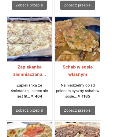
Zobacz przepis!
Zobacz przepis!
Zapiekanka
Schab w sosie
ziemniaczana...
własnym
Zapiekanka ze
Na niedzielny obiad
śmietanką i serem nie
polecam pyszny schab w
jest fit...
⇖ 464
sosie...
⇖ 1185
Zobacz przepis!
Zobacz przepis!