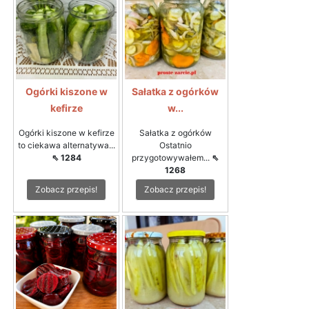
Ogórki kiszone w
Sałatka z ogórków
kefirze
w...
Ogórki kiszone w kefirze
Sałatka z ogórków
to ciekawa alternatywa...
Ostatnio
⇖ 1284
przygotowywałem...
⇖
1268
Zobacz przepis!
Zobacz przepis!