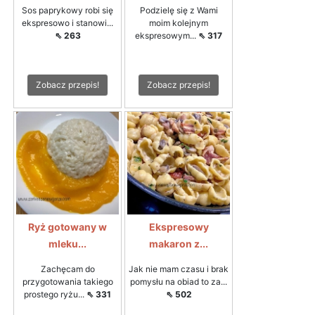
Sos paprykowy robi się
Podzielę się z Wami
ekspresowo i stanowi...
moim kolejnym
⇖ 263
ekspresowym...
⇖ 317
Zobacz przepis!
Zobacz przepis!
Ryż gotowany w
Ekspresowy
mleku...
makaron z...
Zachęcam do
Jak nie mam czasu i brak
przygotowania takiego
pomysłu na obiad to za...
prostego ryżu...
⇖ 331
⇖ 502