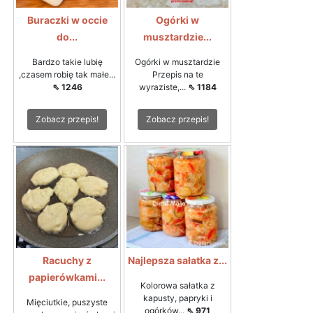
Buraczki w occie
Ogórki w
do...
musztardzie...
Bardzo takie lubię
Ogórki w musztardzie
,czasem robię tak małe...
Przepis na te
⇖ 1246
wyraziste,...
⇖ 1184
Zobacz przepis!
Zobacz przepis!
Racuchy z
Najlepsza sałatka z...
papierówkami...
Kolorowa sałatka z
kapusty, papryki i
Mięciutkie, puszyste
ogórków...
⇖ 971