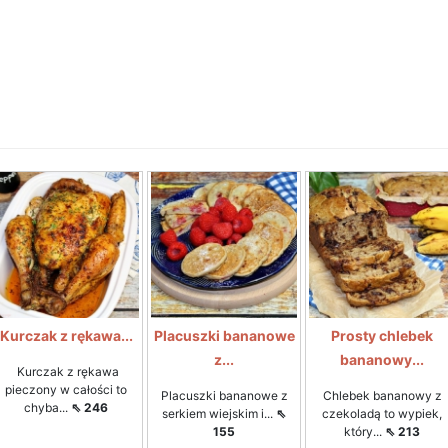
Kurczak z rękawa...
Placuszki bananowe
Prosty chlebek
z...
bananowy...
Kurczak z rękawa
pieczony w całości to
Placuszki bananowe z
Chlebek bananowy z
chyba...
⇖ 246
serkiem wiejskim i...
⇖
czekoladą to wypiek,
155
który...
⇖ 213