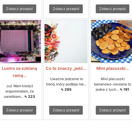
Zobacz przepis!
Zobacz przepis!
Zobacz przepis!
Lustro ze szklaną
Co to znaczy „jeść...
Mini placuszki...
ramą...
Uważne jedzenie to
Mini placuszki
trend, który podbija nie...
bananowo-owsiane to
Już Wam kiedyś
⇖ 265
jedne z tych...
⇖ 191
wspominałam, że
uwielbiam...
⇖ 223
Zobacz przepis!
Zobacz przepis!
Zobacz przepis!