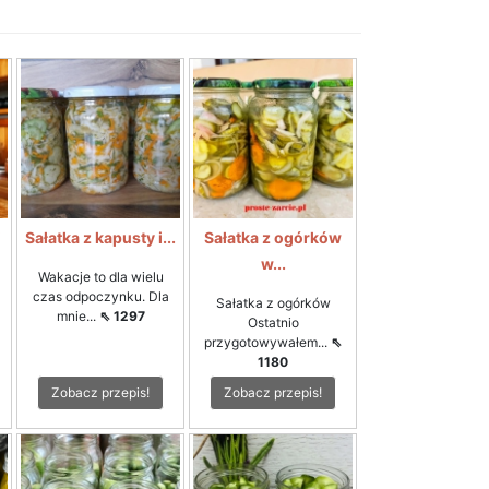
i
Sałatka z kapusty i...
Sałatka z ogórków
w...
Wakacje to dla wielu
czas odpoczynku. Dla
Sałatka z ogórków
mnie...
⇖ 1297
Ostatnio
przygotowywałem...
⇖
1180
Zobacz przepis!
Zobacz przepis!