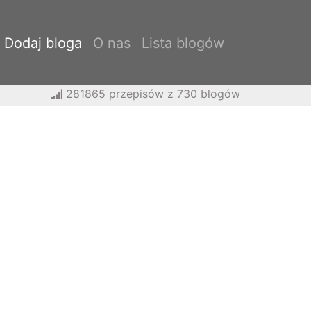
Dodaj bloga
O nas
Lista blogów
281865 przepisów z 730 blogów