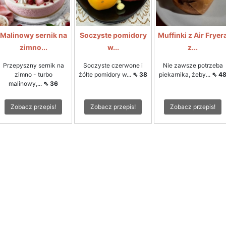
Malinowy sernik na
Soczyste pomidory
Muffinki z Air Fryer
zimno...
w...
z...
Przepyszny sernik na
Soczyste czerwone i
Nie zawsze potrzeba
zimno - turbo
żółte pomidory w...
⇖ 38
piekarnika, żeby...
⇖ 4
malinowy,...
⇖ 36
Zobacz przepis!
Zobacz przepis!
Zobacz przepis!