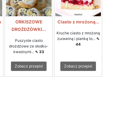
a
ORKISZOWE
Ciasto z mrożoną...
DROŻDŻÓWKI...
Kruche ciasto z mrożoną
żurawiną i pianką to...
⇖
Puszyste ciasto
44
8
drożdżowe ze słodko-
kwaśnymi...
⇖ 33
Zobacz przepis!
Zobacz przepis!