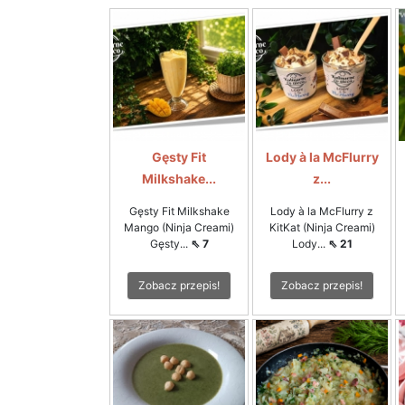
Gęsty Fit
Lody à la McFlurry
Milkshake...
z...
Gęsty Fit Milkshake
Lody à la McFlurry z
Mango (Ninja Creami)
KitKat (Ninja Creami)
Gęsty...
⇖ 7
Lody...
⇖ 21
Zobacz przepis!
Zobacz przepis!