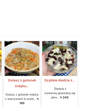
Gulasz z golonek
Szybkie śledzie z...
indyka...
Śledzie z
żurawiną sprawdzą się
Gulasz z golonek indyka
jako...
⇖ 243
z warzywami w sosie...
⇖
195