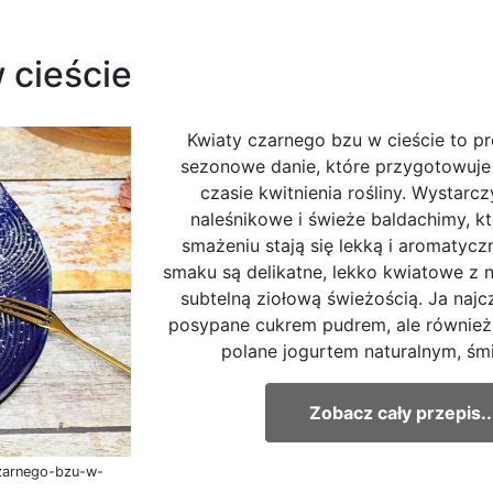
 cieście
Kwiaty czarnego bzu w cieście to p
sezonowe danie, które przygotowuje 
czasie kwitnienia rośliny. Wystarcz
naleśnikowe i świeże baldachimy, k
smażeniu stają się lekką i aromatyc
smaku są delikatne, lekko kwiatowe z 
subtelną ziołową świeżością. Ja najcz
posypane cukrem pudrem, ale również
polane jogurtem naturalnym, śmie
Zobacz cały przepis..
czarnego-bzu-w-