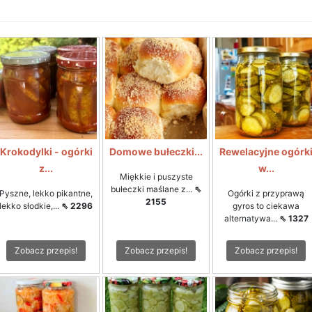
Krokodylki - ogórki
Domowe bułeczki...
Rewelacyjne ogórk
z...
w...
Miękkie i puszyste
bułeczki maślane z...
⇖
Pyszne, lekko pikantne,
Ogórki z przyprawą
2155
lekko słodkie,...
⇖ 2296
gyros to ciekawa
alternatywa...
⇖ 1327
Zobacz przepis!
Zobacz przepis!
Zobacz przepis!