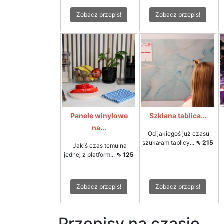
Zobacz przepis!
Zobacz przepis!
Panele winylowe
Szklana tablica...
na...
Od jakiegoś już czasu
szukałam tablicy...
⇖ 215
Jakiś czas temu na
jednej z platform...
⇖ 125
Zobacz przepis!
Zobacz przepis!
Przepisy na czasie