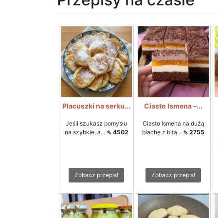
Placuszki na serku...
Ciasto Ismena –...
Jeśli szukasz pomysłu
Ciasto Ismena na dużą
na szybkie, a...
⇖ 4502
blachę z bitą...
⇖ 2755
Zobacz przepis!
Zobacz przepis!