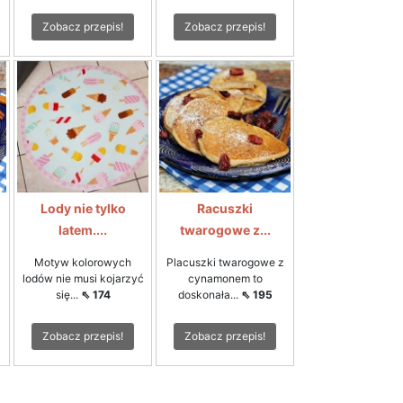
Zobacz przepis!
Zobacz przepis!
Lody nie tylko
Racuszki
latem....
twarogowe z...
Motyw kolorowych
Placuszki twarogowe z
lodów nie musi kojarzyć
cynamonem to
się...
⇖ 174
doskonała...
⇖ 195
Zobacz przepis!
Zobacz przepis!