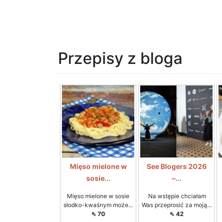
Przepisy z bloga
Mięso mielone w
See Blogers 2026
sosie...
–...
Mięso mielone w sosie
Na wstępie chciałam
słodko-kwaśnym może...
Was przeprosić za moją...
⇖ 70
⇖ 42