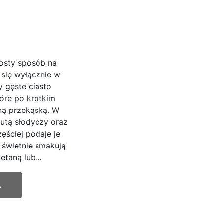
rosty sposób na
się wyłącznie w
y gęste ciasto
tóre po krótkim
zną przekąską. W
nutą słodyczy oraz
ęściej podaje je
 świetnie smakują
taną lub...
.