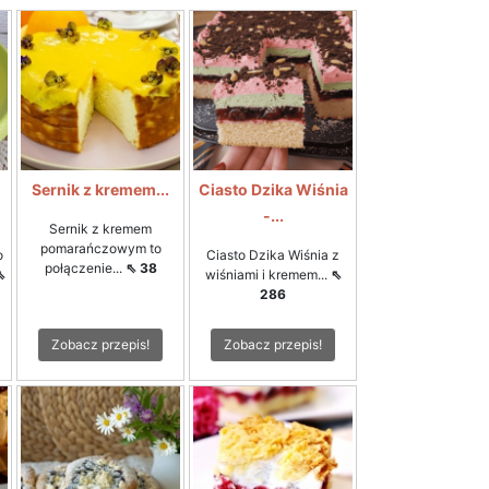
Sernik z kremem...
Ciasto Dzika Wiśnia
-...
Sernik z kremem
pomarańczowym to
o
Ciasto Dzika Wiśnia z
połączenie...
⇖ 38
⇖
wiśniami i kremem...
⇖
286
Zobacz przepis!
Zobacz przepis!