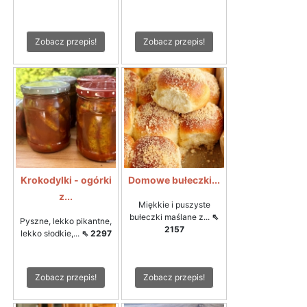
Zobacz przepis!
Zobacz przepis!
Krokodylki - ogórki
Domowe bułeczki...
z...
Miękkie i puszyste
bułeczki maślane z...
⇖
Pyszne, lekko pikantne,
2157
lekko słodkie,...
⇖ 2297
Zobacz przepis!
Zobacz przepis!