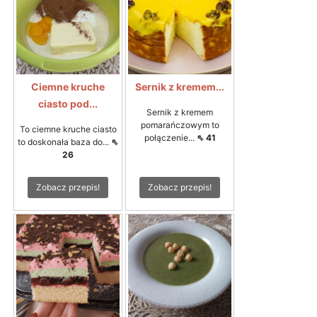
Ciemne kruche
Sernik z kremem...
ciasto pod...
Sernik z kremem
pomarańczowym to
To ciemne kruche ciasto
połączenie...
⇖ 41
to doskonała baza do...
⇖
26
Zobacz przepis!
Zobacz przepis!