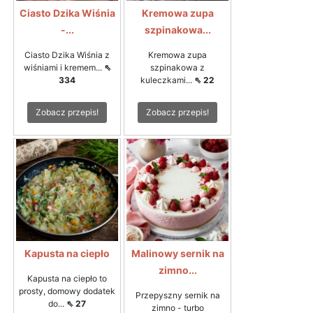
Ciasto Dzika Wiśnia
Kremowa zupa
-...
szpinakowa...
Ciasto Dzika Wiśnia z
Kremowa zupa
wiśniami i kremem...
⇖
szpinakowa z
334
kuleczkami...
⇖ 22
Zobacz przepis!
Zobacz przepis!
Kapusta na ciepło
Malinowy sernik na
zimno...
Kapusta na ciepło to
prosty, domowy dodatek
Przepyszny sernik na
do...
⇖ 27
zimno - turbo