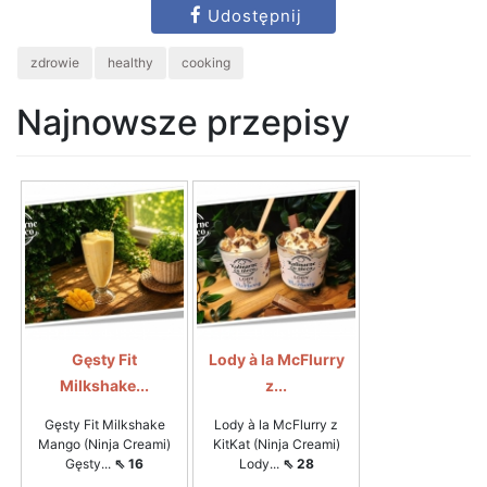
Udostępnij
zdrowie
healthy
cooking
Najnowsze przepisy
Gęsty Fit
Lody à la McFlurry
Milkshake...
z...
Gęsty Fit Milkshake
Lody à la McFlurry z
Mango (Ninja Creami)
KitKat (Ninja Creami)
Gęsty...
⇖ 16
Lody...
⇖ 28