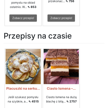
przekonac...
⇖ 756
pomyslu na obiad
ostatnio. W...
⇖ 853
Zobacz przepis!
Zobacz przepis!
Przepisy na czasie
Placuszki na serku...
Ciasto Ismena –...
Jeśli szukasz pomysłu
Ciasto Ismena na dużą
na szybkie, a...
⇖ 4515
blachę z bitą...
⇖ 2757