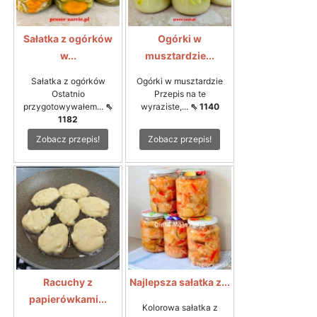
Sałatka z ogórków
Ogórki w
w...
musztardzie...
Sałatka z ogórków
Ogórki w musztardzie
Ostatnio
Przepis na te
przygotowywałem...
⇖
wyraziste,...
⇖ 1140
1182
Zobacz przepis!
Zobacz przepis!
Racuchy z
Najlepsza sałatka z...
papierówkami...
Kolorowa sałatka z