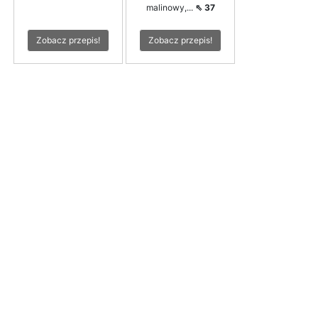
malinowy,...
⇖ 37
Zobacz przepis!
Zobacz przepis!