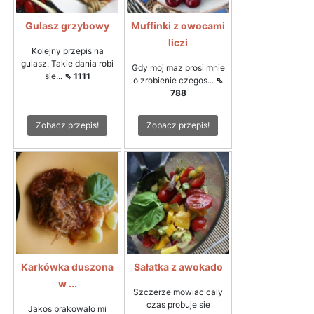
Gulasz grzybowy
Muffinki z owocami
liczi
Kolejny przepis na
gulasz. Takie dania robi
Gdy moj maz prosi mnie
sie...
⇖ 1111
o zrobienie czegos...
⇖
788
Zobacz przepis!
Zobacz przepis!
Karkówka duszona
Sałatka z awokado
w ...
Szczerze mowiac caly
czas probuje sie
Jakos brakowalo mi