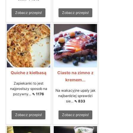
Zobacz przepis!
Zobacz przepis!
Quiche z kiełbasą
Ciasto na zimno z
kremem...
Zapiekanki to jest
najprostszy sposob na
Na wakacyjne upaly jak
pozywny...
⇖ 1176
najbardziej sprawdzi
sie...
⇖ 833
Zobacz przepis!
Zobacz przepis!