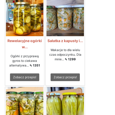
Rewelacyjne ogórki
Sałatka z kapusty i...
w...
Wakacje to dla wielu
czas odpoczynku. Dla
Ogórki z przyprawą
mnie...
⇖ 1299
gyros to ciekawa
alternatywa...
⇖ 1351
Zobacz przepis!
Zobacz przepis!