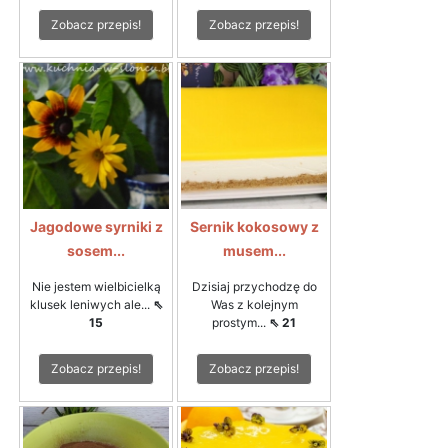
Zobacz przepis!
Zobacz przepis!
Jagodowe syrniki z
Sernik kokosowy z
sosem...
musem...
Nie jestem wielbicielką
Dzisiaj przychodzę do
klusek leniwych ale...
⇖
Was z kolejnym
15
prostym...
⇖ 21
Zobacz przepis!
Zobacz przepis!