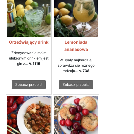
Orzeźwiający drink
Lemoniada
ananasowa
Zdecydowanie moim
ulubionym drinkiem jest
W upaly najbardziej
gin z...
⇖ 1115
sprawdza sie roznego
rodzaju...
⇖ 738
Zobacz przepis!
Zobacz przepis!