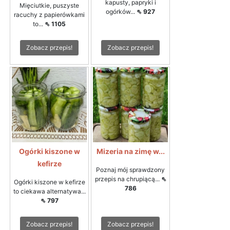
kapusty, papryki i
Mięciutkie, puszyste
ogórków...
⇖ 927
racuchy z papierówkami
to...
⇖ 1105
Zobacz przepis!
Zobacz przepis!
Ogórki kiszone w
Mizeria na zimę w...
kefirze
Poznaj mój sprawdzony
przepis na chrupiącą...
⇖
Ogórki kiszone w kefirze
786
to ciekawa alternatywa...
⇖ 797
Zobacz przepis!
Zobacz przepis!