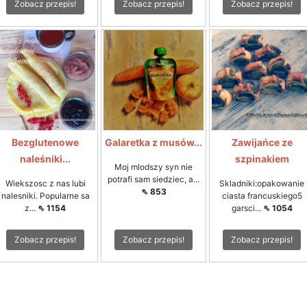
Zobacz przepis!
Zobacz przepis!
Zobacz przepis!
Bezglutenowe
Galaretka z musów...
Zawijańce ze
naleśniki...
szpinakiem
Moj mlodszy syn nie
potrafi sam siedziec, a...
Wiekszosc z nas lubi
Skladniki:opakowanie
⇖ 853
nalesniki. Popularne sa
ciasta francuskiego5
z...
⇖ 1154
garsci...
⇖ 1054
Zobacz przepis!
Zobacz przepis!
Zobacz przepis!