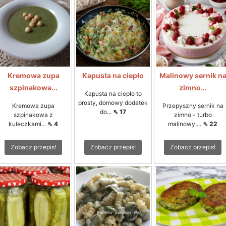
Kremowa zupa
Kapusta na ciepło
Malinowy sernik n
szpinakowa...
zimno...
Kapusta na ciepło to
prosty, domowy dodatek
Kremowa zupa
Przepyszny sernik na
do...
⇖ 17
szpinakowa z
zimno - turbo
kuleczkami...
⇖ 4
malinowy,...
⇖ 22
Zobacz przepis!
Zobacz przepis!
Zobacz przepis!