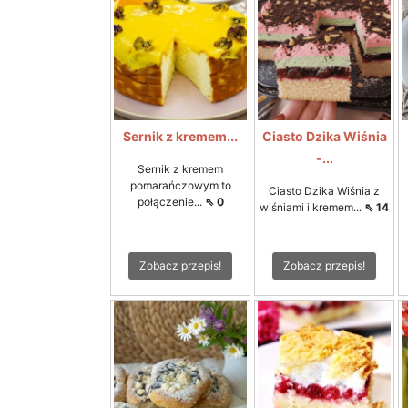
Sernik z kremem...
Ciasto Dzika Wiśnia
-...
Sernik z kremem
pomarańczowym to
Ciasto Dzika Wiśnia z
połączenie...
⇖ 0
wiśniami i kremem...
⇖ 14
Zobacz przepis!
Zobacz przepis!