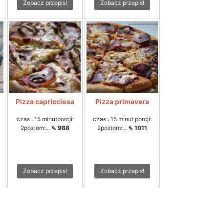
Zobacz przepis!
Zobacz przepis!
Pizza capricciosa
Pizza primavera
czas : 15 minutporcji:
czas : 15 minut porcji:
2poziom:...
⇖ 988
2poziom:...
⇖ 1011
Zobacz przepis!
Zobacz przepis!