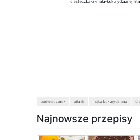
ciasteczka-z-maki-kukurydzianej.ht
podwieczorek
piknik
mąka kukurydziana
dl
Najnowsze przepisy