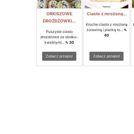
ORKISZOWE
Ciasto z mrożoną...
DROŻDŻÓWKI...
Kruche ciasto z mrożoną
żurawiną i pianką to...
⇖
Puszyste ciasto
40
drożdżowe ze słodko-
kwaśnymi...
⇖ 30
Zobacz przepis!
Zobacz przepis!