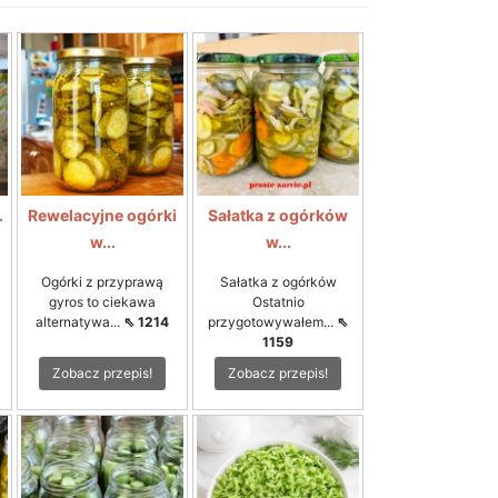
.
Rewelacyjne ogórki
Sałatka z ogórków
w...
w...
Ogórki z przyprawą
Sałatka z ogórków
gyros to ciekawa
Ostatnio
alternatywa...
⇖ 1214
przygotowywałem...
⇖
1159
Zobacz przepis!
Zobacz przepis!