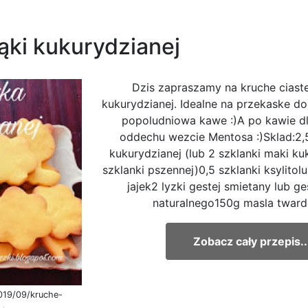
ąki kukurydzianej
Dzis zapraszamy na kruche ciast
kukurydzianej. Idealne na przekaske do 
popoludniowa kawe :)A po kawie d
oddechu wezcie Mentosa :)Sklad:2,5
kukurydzianej (lub 2 szklanki maki ku
szklanki pszennej)0,5 szklanki ksylitol
jajek2 lyzki gestej smietany lub g
naturalnego150g masla twarde
Zobacz cały przepis..
2019/09/kruche-