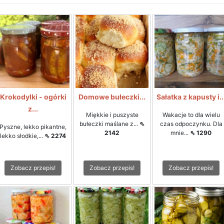
Krokodylki - ogórki
Domowe bułeczki...
Sałatka z kapusty i..
z...
Miękkie i puszyste
Wakacje to dla wielu
bułeczki maślane z...
⇖
czas odpoczynku. Dla
Pyszne, lekko pikantne,
2142
mnie...
⇖ 1290
lekko słodkie,...
⇖ 2274
Zobacz przepis!
Zobacz przepis!
Zobacz przepis!