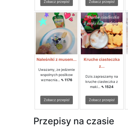
Zobacz przepis!
Zobacz przepis!
Naleśniki z musem...
Kruche ciasteczka
z...
Uwazamy, ze jedzenie
wspolnych posilkow
Dzis zapraszamy na
wzmacnia...
⇖ 1176
kruche ciasteczka z
maki...
⇖ 1524
Zobacz przepis!
Zobacz przepis!
Przepisy na czasie