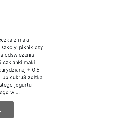
eczka z maki
szkoly, piknik czy
la odswiezenia
 szklanki maki
kurydzianej + 0,5
u lub cukru3 zoltka
estego jogurtu
go w ...
.