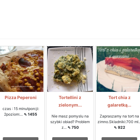
Pizza Peperoni
Tortellini z
Tort chia z
zielonym...
galaretką...
czas : 15 minutporcji:
2poziom:...
⇖ 1455
Nie masz pomyslu na
Zapraszamy na tort na
szybki obiad? Problem
zimno.Skladniki:700 ml..
z...
⇖ 750
⇖ 922