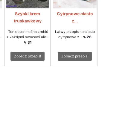
Szybki krem
Cytrynowe ciasto
truskawkowy
z...
Ten deser można zrobić
Łatwy przepis na ciasto
.
z każdymi owocami ale...
cytrynowe z...
⇖ 26
⇖ 31
Zobacz przepis!
Zobacz przepis!