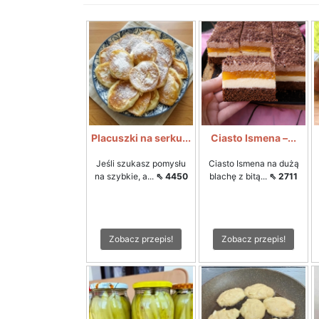
Placuszki na serku...
Ciasto Ismena –...
Jeśli szukasz pomysłu
Ciasto Ismena na dużą
na szybkie, a...
⇖ 4450
blachę z bitą...
⇖ 2711
Zobacz przepis!
Zobacz przepis!