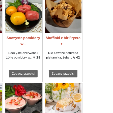
a
Soczyste pomidory
Muffinki z Air Fryera
w...
z...
Soczyste czerwone i
Nie zawsze potrzeba
żółte pomidory w...
⇖ 28
piekarnika, żeby...
⇖ 42
Zobacz przepis!
Zobacz przepis!