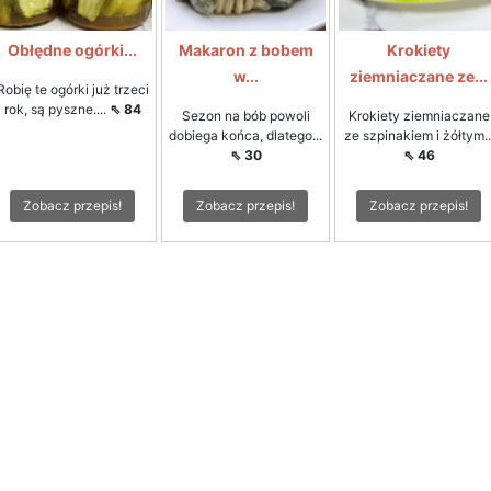
Obłędne ogórki...
Makaron z bobem
Krokiety
w...
ziemniaczane ze...
Robię te ogórki już trzeci
rok, są pyszne....
⇖ 84
Sezon na bób powoli
Krokiety ziemniaczane
dobiega końca, dlatego...
ze szpinakiem i żółtym..
⇖ 30
⇖ 46
Zobacz przepis!
Zobacz przepis!
Zobacz przepis!