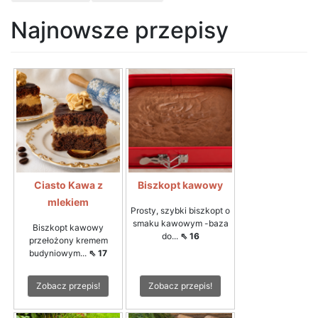
Najnowsze przepisy
Ciasto Kawa z
Biszkopt kawowy
mlekiem
Prosty, szybki biszkopt o
smaku kawowym -baza
Biszkopt kawowy
do...
⇖ 16
przełożony kremem
budyniowym...
⇖ 17
Zobacz przepis!
Zobacz przepis!