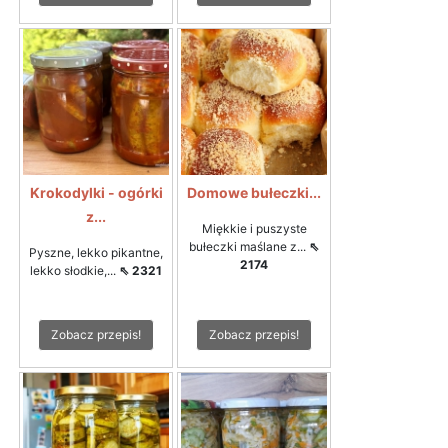
Krokodylki - ogórki
Domowe bułeczki...
z...
Miękkie i puszyste
bułeczki maślane z...
⇖
Pyszne, lekko pikantne,
2174
lekko słodkie,...
⇖ 2321
Zobacz przepis!
Zobacz przepis!