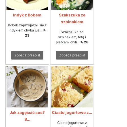
Indyk z Bobem
Szakszuka ze
szpinakiem
Bobek zaprzyjaźnił się z
indykiem chyba już...
⇖
Szakszuka ze
23
szpinakiem, fetą i
płatkami chili...
⇖ 28
Zobacz przepis!
Zobacz przepis!
Jak zagęścić sos?
Ciasto jogurtowe z...
8...
Ciasto jogurtowe z