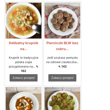
Delikatny krupnik
Pierniczki BLW bez
na...
cukru...
Krupnik to tradycyjna
Jeśli szukasz pomysłu
polska zupa
na zdrowe ciasteczka...
przygotowana na...
⇖
⇖ 142
162
Zobacz przepis!
Zobacz przepis!