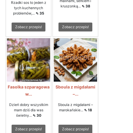
malinami, serkiem i
Rzadki sos to jeden z
kruszonką...
⇖ 38
tych kuchennych
problemów,...
⇖ 35
Zobacz przepis!
Zobacz przepis!
Fasolka szparagowa
Sboula z migdałami
w...
–...
Dzień dobry wszystkim
Sboula z migdałami –
mam dziś dla was
marokańskie...
⇖ 18
świetny...
⇖ 30
Zobacz przepis!
Zobacz przepis!