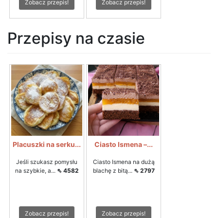
Zobacz przepis!
Zobacz przepis!
Przepisy na czasie
Placuszki na serku...
Ciasto Ismena –...
Jeśli szukasz pomysłu
Ciasto Ismena na dużą
na szybkie, a...
⇖ 4582
blachę z bitą...
⇖ 2797
Zobacz przepis!
Zobacz przepis!