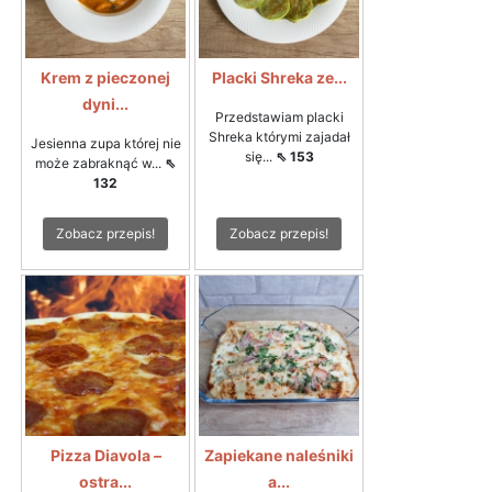
Krem z pieczonej
Placki Shreka ze...
dyni...
Przedstawiam placki
Shreka którymi zajadał
Jesienna zupa której nie
się...
⇖ 153
może zabraknąć w...
⇖
132
Zobacz przepis!
Zobacz przepis!
Pizza Diavola –
Zapiekane naleśniki
ostra...
a...