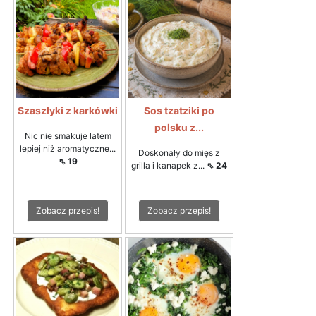
Szaszłyki z karkówki
Sos tzatziki po
polsku z...
Nic nie smakuje latem
lepiej niż aromatyczne...
Doskonały do mięs z
⇖ 19
grilla i kanapek z...
⇖ 24
Zobacz przepis!
Zobacz przepis!