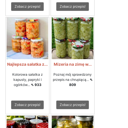
Zobacz przepis!
Zobacz przepis!
Najlepsza sałatka z...
Mizeria na zimę w...
Kolorowa sałatka z
Poznaj mój sprawdzony
kapusty, papryki i
przepis na chrupiącą...
⇖
ogórków...
⇖ 933
809
Zobacz przepis!
Zobacz przepis!