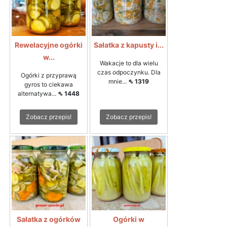
Rewelacyjne ogórki
Sałatka z kapusty i...
w...
Wakacje to dla wielu
czas odpoczynku. Dla
Ogórki z przyprawą
mnie...
⇖ 1319
gyros to ciekawa
alternatywa...
⇖ 1448
Zobacz przepis!
Zobacz przepis!
Sałatka z ogórków
Ogórki w