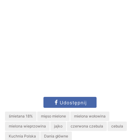
Udostępnij
śmietana 18%
mięso mielone
mielona wołowina
mielona wieprzowina
jajko
czerwona czebula
cebula
Kuchnia Polska
Dania główne