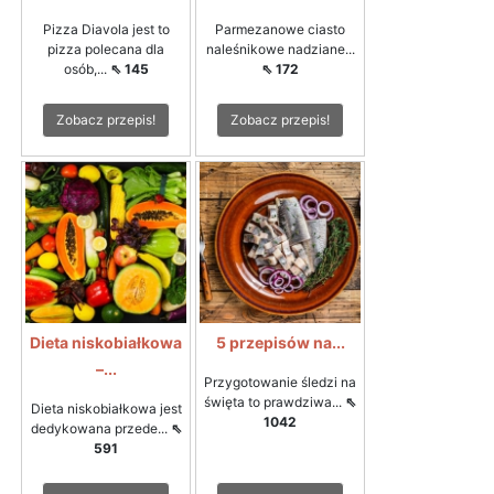
Pizza Diavola jest to
Parmezanowe ciasto
pizza polecana dla
naleśnikowe nadziane...
osób,...
⇖ 145
⇖ 172
Zobacz przepis!
Zobacz przepis!
Dieta niskobiałkowa
5 przepisów na...
–...
Przygotowanie śledzi na
święta to prawdziwa...
⇖
Dieta niskobiałkowa jest
1042
dedykowana przede...
⇖
591