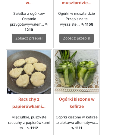
w...
musztardzie...
Sałatka z ogórków
Ogórki w musztardzie
Ostatnio
Przepis na te
przygotowywałem...
⇖
wyraziste,...
⇖ 1158
1219
Zobacz przepis!
Zobacz przepis!
Racuchy z
Ogórki kiszone w
papierówkami...
kefirze
Mięciutkie, puszyste
Ogórki kiszone w kefirze
racuchy z papierówkami
to ciekawa alternatywa...
to...
⇖ 1112
⇖ 1111