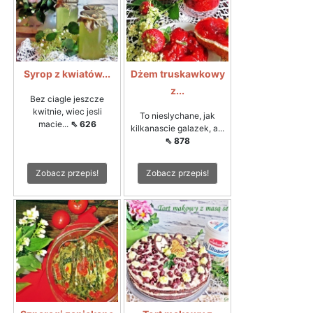
Syrop z kwiatów...
Dżem truskawkowy
z...
Bez ciagle jeszcze
kwitnie, wiec jesli
To nieslychane, jak
macie...
⇖ 626
kilkanascie galazek, a...
⇖ 878
Zobacz przepis!
Zobacz przepis!