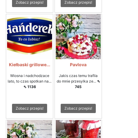
Zobacz przepis!
Zobacz przepis!
Kiełbaski grillowe...
Pavlova
Wiosna i nadchodzace
Jakis czas temu trafila
lato, to czas spotkan na...
do mnie przesylka ze...
⇖
⇖ 1136
745
Zobacz przepis!
Zobacz przepis!