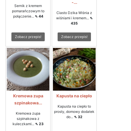
-...
Sernik z kremem
pomarańczowym to
Ciasto Dzika Wiśnia z
połączenie...
⇖ 44
wiśniami i kremem...
⇖
435
Zobacz przepis!
Zobacz przepis!
Kremowa zupa
Kapusta na ciepło
szpinakowa...
Kapusta na ciepło to
prosty, domowy dodatek
Kremowa zupa
do...
⇖ 32
szpinakowa z
kuleczkami...
⇖ 23