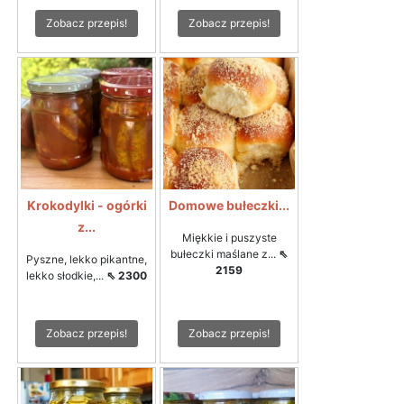
Zobacz przepis!
Zobacz przepis!
Krokodylki - ogórki
Domowe bułeczki...
z...
Miękkie i puszyste
bułeczki maślane z...
⇖
Pyszne, lekko pikantne,
2159
lekko słodkie,...
⇖ 2300
Zobacz przepis!
Zobacz przepis!