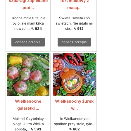
Szparagi zapiekane
Tort makowy z
pod...
masą...
Troche mnie tutaj nie
Świeta, swieta i po
bylo, ale mam kilka
swietach. Nie udalo mi
nowych...
⇖ 624
sie...
⇖ 912
Zobacz przepis!
Zobacz przepis!
Wielkanocne
Wielkanocny żurek
galaretki ...
w...
Moi mili Czytelnicy
Ile Wielkanocnych
bloga. Jutro Wielka
spotkan przy stole, tyle...
sobota,...
⇖ 593
⇖ 662