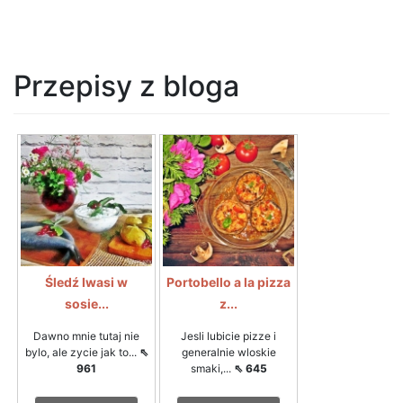
Przepisy z bloga
Śledź Iwasi w
Portobello a la pizza
sosie...
z...
Dawno mnie tutaj nie
Jesli lubicie pizze i
bylo, ale zycie jak to...
⇖
generalnie wloskie
961
smaki,...
⇖ 645