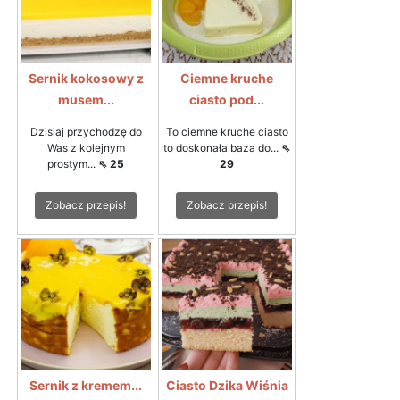
Sernik kokosowy z
Ciemne kruche
musem...
ciasto pod...
Dzisiaj przychodzę do
To ciemne kruche ciasto
Was z kolejnym
to doskonała baza do...
⇖
prostym...
⇖ 25
29
Zobacz przepis!
Zobacz przepis!
Sernik z kremem...
Ciasto Dzika Wiśnia