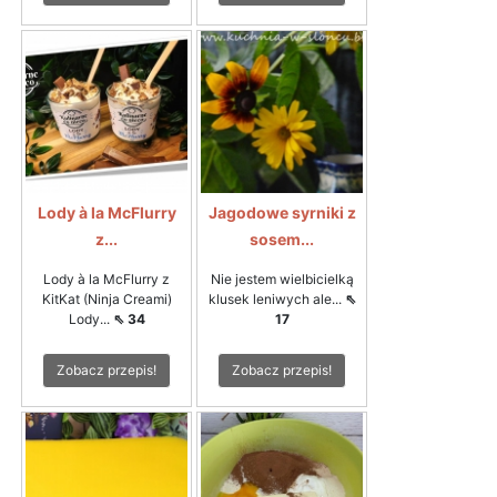
Lody à la McFlurry
Jagodowe syrniki z
z...
sosem...
Lody à la McFlurry z
Nie jestem wielbicielką
KitKat (Ninja Creami)
klusek leniwych ale...
⇖
Lody...
⇖ 34
17
Zobacz przepis!
Zobacz przepis!