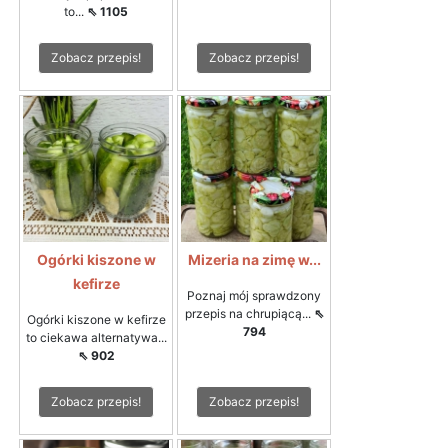
to...
⇖ 1105
Zobacz przepis!
Zobacz przepis!
Ogórki kiszone w
Mizeria na zimę w...
kefirze
Poznaj mój sprawdzony
przepis na chrupiącą...
⇖
Ogórki kiszone w kefirze
794
to ciekawa alternatywa...
⇖ 902
Zobacz przepis!
Zobacz przepis!