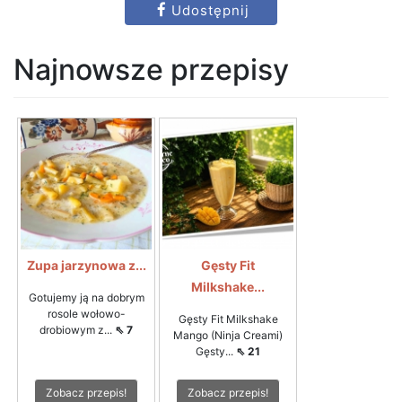
Udostępnij
Najnowsze przepisy
Zupa jarzynowa z...
Gęsty Fit
Milkshake...
Gotujemy ją na dobrym
rosole wołowo-
Gęsty Fit Milkshake
drobiowym z...
⇖ 7
Mango (Ninja Creami)
Gęsty...
⇖ 21
Zobacz przepis!
Zobacz przepis!