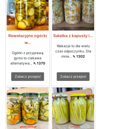
Rewelacyjne ogórki
Sałatka z kapusty i...
w...
Wakacje to dla wielu
czas odpoczynku. Dla
Ogórki z przyprawą
mnie...
⇖ 1302
gyros to ciekawa
alternatywa...
⇖ 1370
Zobacz przepis!
Zobacz przepis!