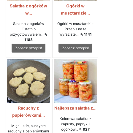
Sałatka z ogórków
Ogórki w
w...
musztardzie...
Sałatka z ogórków
Ogórki w musztardzie
Ostatnio
Przepis na te
przygotowywałem...
⇖
wyraziste,...
⇖ 1141
1188
Zobacz przepis!
Zobacz przepis!
Racuchy z
Najlepsza sałatka z...
papierówkami...
Kolorowa sałatka z
kapusty, papryki i
Mięciutkie, puszyste
ogórków...
⇖ 927
racuchy z papierówkami