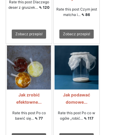
Rate this post Dlaczego
deser z gruszek...
⇖ 120
Rate this post Czym jest
matcha i...
⇖ 86
Zobacz przepis!
Zobacz przepis!
Jak zrobić
Jak podawać
efektowne...
domowe...
Rate this post Po co
Rate this post Po co w
bawić się...
⇖ 77
ogóle „robić...
⇖ 117