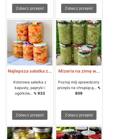
Zobacz przepis!
Zobacz przepis!
Najlepsza sałatka z...
Mizeria na zimę w...
Kolorowa sałatka z
Poznaj mój sprawdzony
kapusty, papryki i
przepis na chrupiącą...
⇖
ogórków...
⇖ 933
809
Zobacz przepis!
Zobacz przepis!