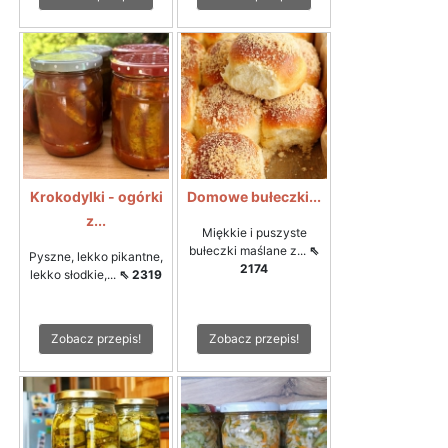
Krokodylki - ogórki
Domowe bułeczki...
z...
Miękkie i puszyste
bułeczki maślane z...
⇖
Pyszne, lekko pikantne,
2174
lekko słodkie,...
⇖ 2319
Zobacz przepis!
Zobacz przepis!