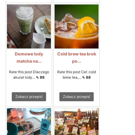
Domowe lody
Cold brew tea krok
matcha na...
po...
Rate this post Dlaczego
Rate this post Cel: cold
akurat lody...
⇖ 86
brew tea,...
⇖ 88
Zobacz przepis!
Zobacz przepis!