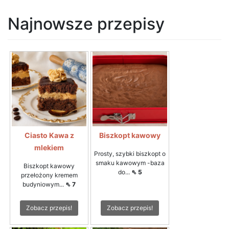
Najnowsze przepisy
Ciasto Kawa z
Biszkopt kawowy
mlekiem
Prosty, szybki biszkopt o
smaku kawowym -baza
Biszkopt kawowy
do...
⇖ 5
przełożony kremem
budyniowym...
⇖ 7
Zobacz przepis!
Zobacz przepis!