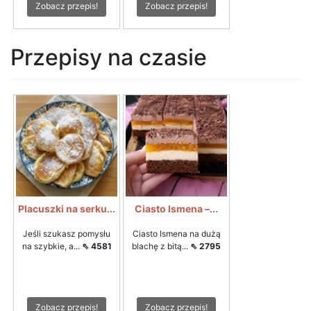
Zobacz przepis!
Zobacz przepis!
Przepisy na czasie
Placuszki na serku...
Ciasto Ismena –...
Jeśli szukasz pomysłu
Ciasto Ismena na dużą
na szybkie, a...
⇖ 4581
blachę z bitą...
⇖ 2795
Zobacz przepis!
Zobacz przepis!