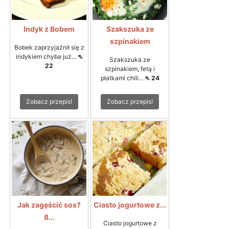
Indyk z Bobem
Szakszuka ze
szpinakiem
Bobek zaprzyjaźnił się z
indykiem chyba już...
⇖
Szakszuka ze
22
szpinakiem, fetą i
płatkami chili...
⇖ 24
Zobacz przepis!
Zobacz przepis!
Jak zagęścić sos?
Ciasto jogurtowe z...
8...
Ciasto jogurtowe z