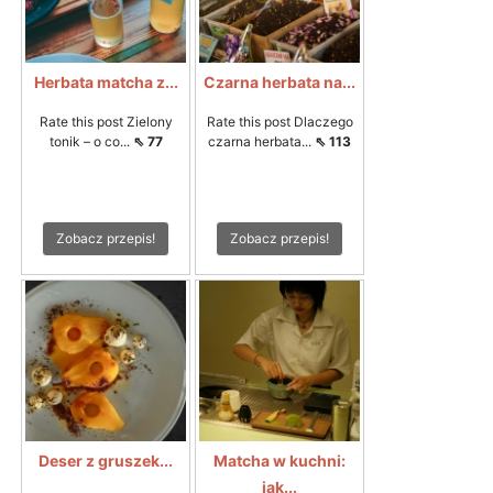
Herbata matcha z...
Czarna herbata na...
Rate this post Zielony
Rate this post Dlaczego
tonik – o co...
⇖ 77
czarna herbata...
⇖ 113
Zobacz przepis!
Zobacz przepis!
Deser z gruszek...
Matcha w kuchni:
jak...