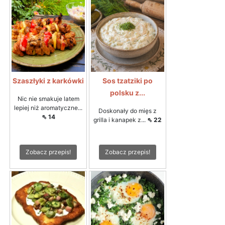
Szaszłyki z karkówki
Sos tzatziki po
polsku z...
Nic nie smakuje latem
lepiej niż aromatyczne...
Doskonały do mięs z
⇖ 14
grilla i kanapek z...
⇖ 22
Zobacz przepis!
Zobacz przepis!