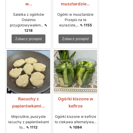
w...
musztardzie...
Sałatka z ogórków
Ogórki w musztardzie
Ostatnio
Przepis na te
przygotowywałem...
⇖
wyraziste,...
⇖ 1155
1218
Zobacz przepis!
Zobacz przepis!
Racuchy z
Ogórki kiszone w
papierówkami...
kefirze
Mięciutkie, puszyste
Ogórki kiszone w kefirze
racuchy z papierówkami
to ciekawa alternatywa...
to...
⇖ 1112
⇖ 1094