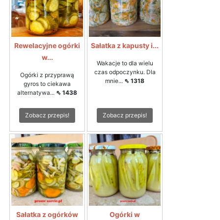
Rewelacyjne ogórki
Sałatka z kapusty i...
w...
Wakacje to dla wielu
czas odpoczynku. Dla
Ogórki z przyprawą
mnie...
⇖ 1318
gyros to ciekawa
alternatywa...
⇖ 1438
Zobacz przepis!
Zobacz przepis!
Sałatka z ogórków
Ogórki w