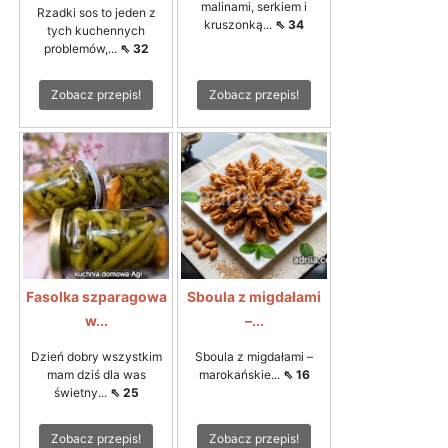
malinami, serkiem i
Rzadki sos to jeden z
kruszonką...
⇖ 34
tych kuchennych
problemów,...
⇖ 32
Zobacz przepis!
Zobacz przepis!
Fasolka szparagowa
Sboula z migdałami
w...
–...
Dzień dobry wszystkim
Sboula z migdałami –
mam dziś dla was
marokańskie...
⇖ 16
świetny...
⇖ 25
Zobacz przepis!
Zobacz przepis!