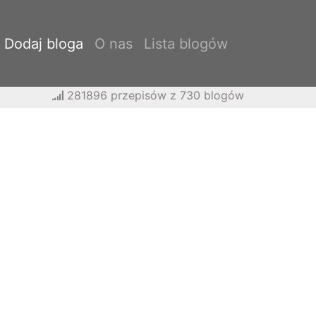
Dodaj bloga
O nas
Lista blogów
281896 przepisów z 730 blogów