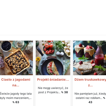
Ciasto z jagodami
Projekt śniadanie:...
Dżem truskawkow
na...
z...
Nie mogę uwierzyć, że
post z Projektu...
⇖ 38
Świeże jagody tego lata
Nie pamiętam już, kied
były moim marzeniem,...
ostatni raz robiłam...
⇖
⇖ 63
43