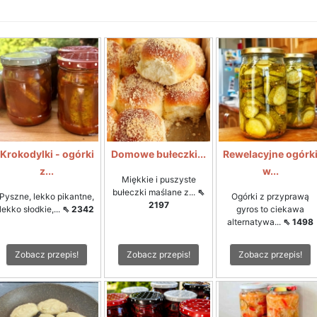
Krokodylki - ogórki
Domowe bułeczki...
Rewelacyjne ogórk
z...
w...
Miękkie i puszyste
bułeczki maślane z...
⇖
Pyszne, lekko pikantne,
Ogórki z przyprawą
2197
lekko słodkie,...
⇖ 2342
gyros to ciekawa
alternatywa...
⇖ 1498
Zobacz przepis!
Zobacz przepis!
Zobacz przepis!