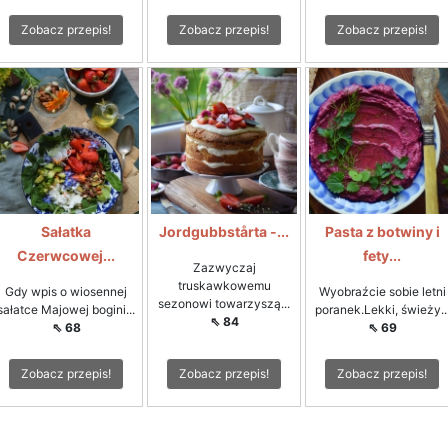
Zobacz przepis!
Zobacz przepis!
Zobacz przepis!
Sałatka
Jordgubbstårta -...
Pasta z botwiny i
Czerwcowej...
fety...
Zazwyczaj
truskawkowemu
Gdy wpis o wiosennej
Wyobraźcie sobie letni
sezonowi towarzyszą...
sałatce Majowej bogini...
poranek.Lekki, świeży..
⇖ 84
⇖ 68
⇖ 69
Zobacz przepis!
Zobacz przepis!
Zobacz przepis!