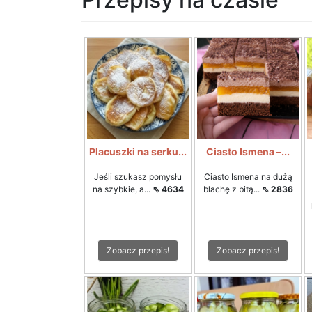
Placuszki na serku...
Ciasto Ismena –...
Jeśli szukasz pomysłu
Ciasto Ismena na dużą
na szybkie, a...
⇖ 4634
blachę z bitą...
⇖ 2836
Zobacz przepis!
Zobacz przepis!