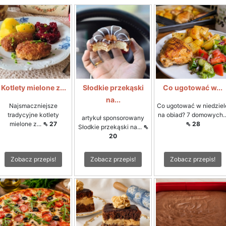
Kotlety mielone z...
Słodkie przekąski
Co ugotować w...
na...
Najsmaczniejsze
Co ugotować w niedziel
tradycyjne kotlety
na obiad? 7 domowych..
artykuł sponsorowany
mielone z...
⇖ 27
⇖ 28
Słodkie przekąski na...
⇖
20
Zobacz przepis!
Zobacz przepis!
Zobacz przepis!