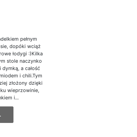
ondelkiem pełnym
ie, dopóki wciąż
rowe łodygi :)Kilka
m stole naczynko
 dymką, a całość
iodem i chili.Tym
ziej złożony dzięki
ku wieprzowinie,
iem i...
.