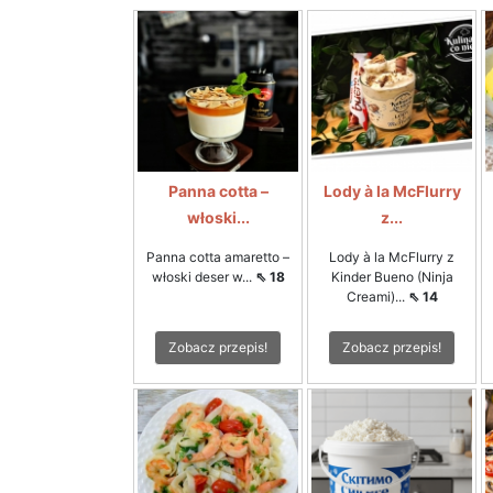
Panna cotta –
Lody à la McFlurry
włoski...
z...
Panna cotta amaretto –
Lody à la McFlurry z
włoski deser w...
⇖ 18
Kinder Bueno (Ninja
Creami)...
⇖ 14
Zobacz przepis!
Zobacz przepis!