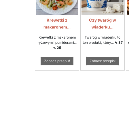
Krewetki z
Czy twaróg w
makaronem...
wiaderku...
Krewetki z makaronem
Twaróg w wiaderku to
ryżowym i pomidorami...
ten produkt, który...
⇖ 37
⇖ 25
Zobacz przepis!
Zobacz przepis!