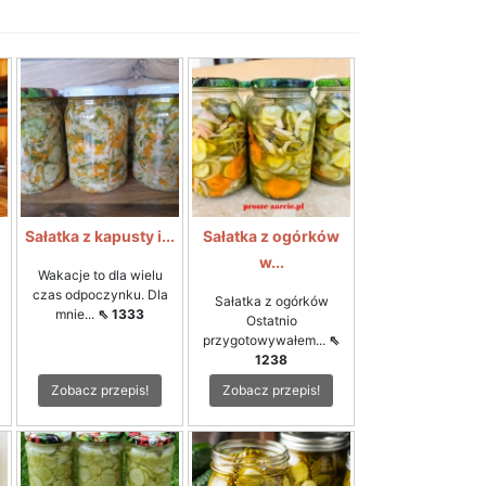
i
Sałatka z kapusty i...
Sałatka z ogórków
w...
Wakacje to dla wielu
czas odpoczynku. Dla
Sałatka z ogórków
mnie...
⇖ 1333
Ostatnio
przygotowywałem...
⇖
1238
Zobacz przepis!
Zobacz przepis!