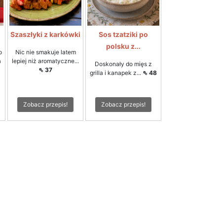
Szaszłyki z karkówki
Sos tzatziki po
polsku z...
o
Nic nie smakuje latem
a
lepiej niż aromatyczne...
Doskonały do mięs z
⇖ 37
grilla i kanapek z...
⇖ 48
Zobacz przepis!
Zobacz przepis!