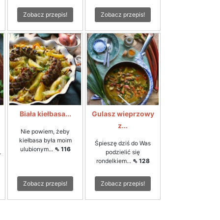
Zobacz przepis!
Zobacz przepis!
Biała kiełbasa...
Gulasz wieprzowy
z...
Nie powiem, żeby
kiełbasa była moim
Śpieszę dziś do Was
ulubionym...
⇖ 116
.
podzielić się
rondelkiem...
⇖ 128
Zobacz przepis!
Zobacz przepis!