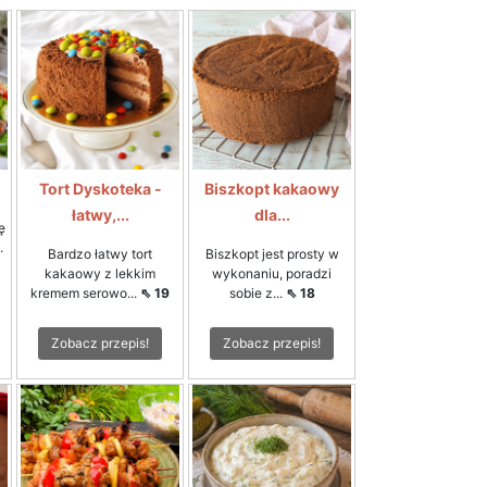
Tort Dyskoteka -
Biszkopt kakaowy
łatwy,...
dla...
ę
.
Bardzo łatwy tort
Biszkopt jest prosty w
kakaowy z lekkim
wykonaniu, poradzi
kremem serowo...
⇖ 19
sobie z...
⇖ 18
Zobacz przepis!
Zobacz przepis!