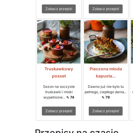
Zobacz przepis!
Zobacz przepis!
Truskawkowy
Pieczona młoda
posset
kapusta...
Sezon na soczyste
Dawno już nie było tu
truskawki i miski
pełnego, ciepłego dania...
wypełnione...
⇖ 74
⇖ 79
Zobacz przepis!
Zobacz przepis!
Przepisy na czasie