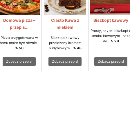
Domowa pizza –
Ciasto Kawa z
Biszkopt kawowy
przepis...
mlekiem
Prosty, szybki biszkopt 
smaku kawowym -baz
Pizza przygotowana w
Biszkopt kawowy
do...
⇖ 29
domu może być równie...
przełożony kremem
⇖ 50
budyniowym...
⇖ 48
Zobacz przepis!
Zobacz przepis!
Zobacz przepis!