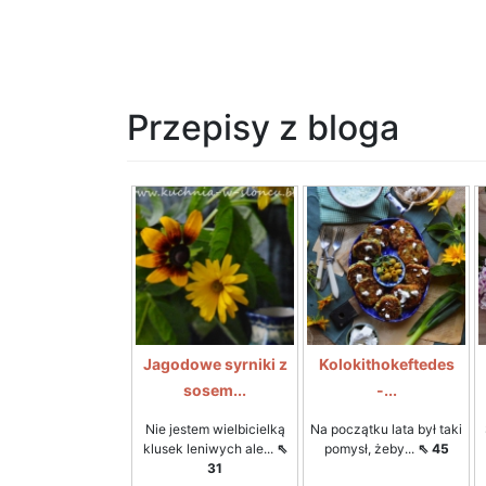
Przepisy z bloga
Jagodowe syrniki z
Kolokithokeftedes
sosem...
-...
Nie jestem wielbicielką
Na początku lata był taki
klusek leniwych ale...
⇖
pomysł, żeby...
⇖ 45
31