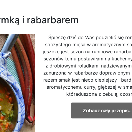
ymką i rabarbarem
Śpieszę dziś do Was podzielić się r
soczystego mięsa w aromatycznym sos
jeszcze jest sezon na rubinowe rabarba
sezonów temu postawiłam na kuchenny
z drobiowymi roladkami nadziewanymi
zanurzona w rabarbarze doprawionym m
razem smak jest nieco cieplejszy i bard
aromatycznemu curry, głębszej w sma
któraduszona z cebulą, czosnk
Zobacz cały przepis..