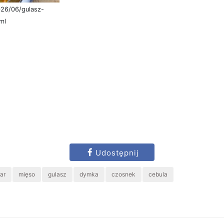
026/06/gulasz-
ml
Udostępnij
ar
mięso
gulasz
dymka
czosnek
cebula