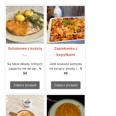
Schabowe z kością
Zapiekanka z
–...
kopytkami
Są takie obiady, których
Jeśli szukasz pomysłu
zapachu nie da się...
⇖
na sycący, prosty i...
⇖
34
45
Zobacz przepis!
Zobacz przepis!