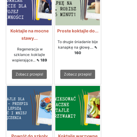
Koktajle na mocne
Proste koktajle do...
stawy...
To drugie śniadanie bije
kanapkę na głowę....
⇖
Regeneracja w
160
szklance: koktajle
wspierające...
⇖ 189
Zobacz przepis!
Zobacz przepis!
Powrót do szkoły
Koktajle warzywne