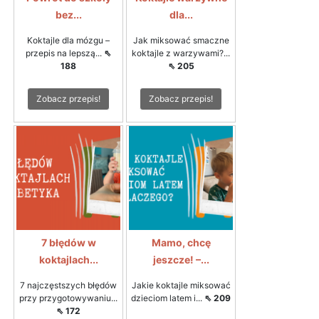
bez...
dla...
Koktajle dla mózgu –
Jak miksować smaczne
przepis na lepszą...
⇖
koktajle z warzywami?...
188
⇖ 205
Zobacz przepis!
Zobacz przepis!
7 błędów w
Mamo, chcę
koktajlach...
jeszcze! –...
7 najczęstszych błędów
Jakie koktajle miksować
przy przygotowywaniu...
dzieciom latem i...
⇖ 209
⇖ 172