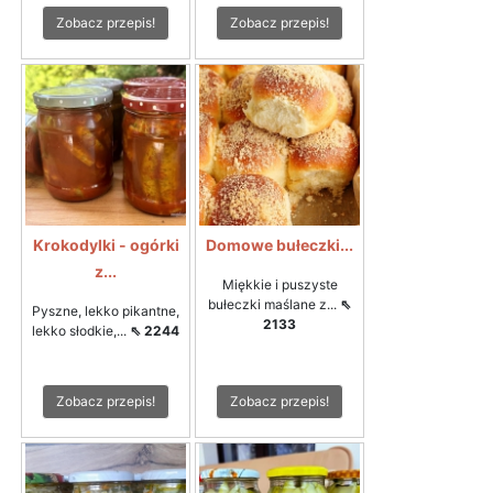
Zobacz przepis!
Zobacz przepis!
Krokodylki - ogórki
Domowe bułeczki...
z...
Miękkie i puszyste
bułeczki maślane z...
⇖
Pyszne, lekko pikantne,
2133
lekko słodkie,...
⇖ 2244
Zobacz przepis!
Zobacz przepis!