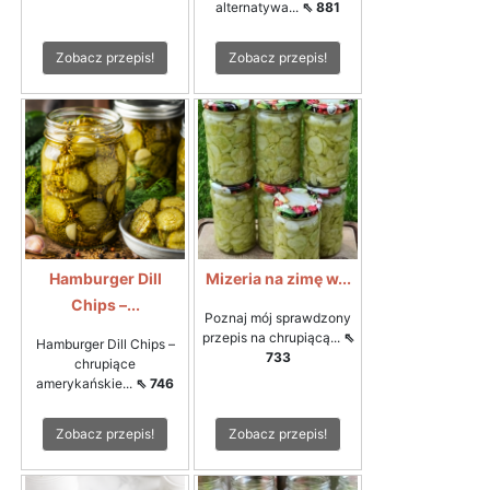
alternatywa...
⇖ 881
Zobacz przepis!
Zobacz przepis!
Hamburger Dill
Mizeria na zimę w...
Chips –...
Poznaj mój sprawdzony
przepis na chrupiącą...
⇖
Hamburger Dill Chips –
733
chrupiące
amerykańskie...
⇖ 746
Zobacz przepis!
Zobacz przepis!