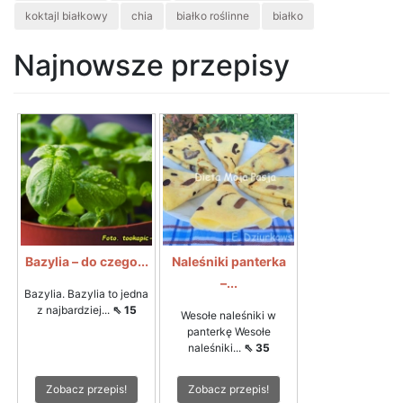
koktajl białkowy
chia
białko roślinne
białko
Najnowsze przepisy
Bazylia – do czego...
Naleśniki panterka
–...
Bazylia. Bazylia to jedna
z najbardziej...
⇖ 15
Wesołe naleśniki w
panterkę Wesołe
naleśniki...
⇖ 35
Zobacz przepis!
Zobacz przepis!