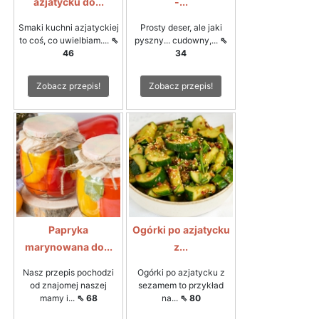
azjatycku do...
-...
Smaki kuchni azjatyckiej
Prosty deser, ale jaki
to coś, co uwielbiam....
⇖
pyszny... cudowny,...
⇖
46
34
Zobacz przepis!
Zobacz przepis!
Papryka
Ogórki po azjatycku
marynowana do...
z...
Nasz przepis pochodzi
Ogórki po azjatycku z
od znajomej naszej
sezamem to przykład
mamy i...
⇖ 68
na...
⇖ 80