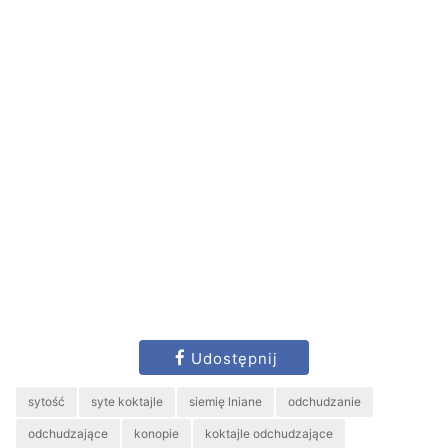
Udostępnij
sytość
syte koktajle
siemię lniane
odchudzanie
odchudzające
konopie
koktajle odchudzające