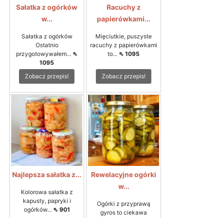
Sałatka z ogórków
Racuchy z
w...
papierówkami...
Sałatka z ogórków
Mięciutkie, puszyste
Ostatnio
racuchy z papierówkami
przygotowywałem...
⇖
to...
⇖ 1095
1095
Zobacz przepis!
Zobacz przepis!
Najlepsza sałatka z...
Rewelacyjne ogórki
w...
Kolorowa sałatka z
kapusty, papryki i
Ogórki z przyprawą
ogórków...
⇖ 901
gyros to ciekawa