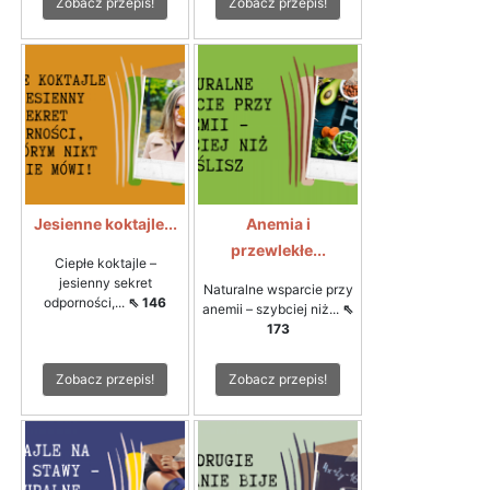
Zobacz przepis!
Zobacz przepis!
Jesienne koktajle...
Anemia i
przewlekłe...
Ciepłe koktajle –
jesienny sekret
Naturalne wsparcie przy
odporności,...
⇖ 146
anemii – szybciej niż...
⇖
173
Zobacz przepis!
Zobacz przepis!