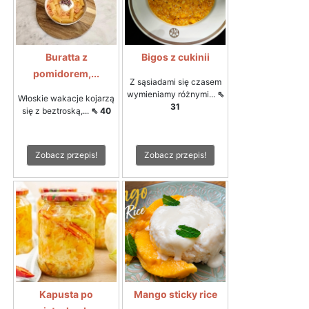
Buratta z
Bigos z cukinii
pomidorem,...
Z sąsiadami się czasem
wymieniamy różnymi...
⇖
Włoskie wakacje kojarzą
31
się z beztroską,...
⇖ 40
Zobacz przepis!
Zobacz przepis!
Kapusta po
Mango sticky rice