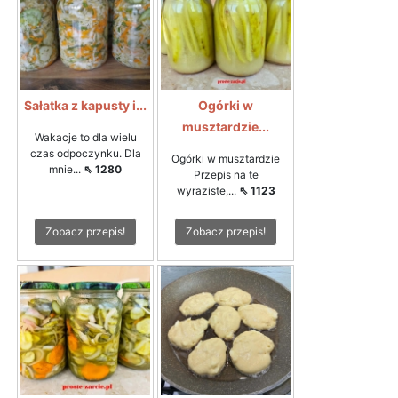
Sałatka z kapusty i...
Ogórki w
musztardzie...
Wakacje to dla wielu
czas odpoczynku. Dla
Ogórki w musztardzie
mnie...
⇖ 1280
Przepis na te
wyraziste,...
⇖ 1123
Zobacz przepis!
Zobacz przepis!