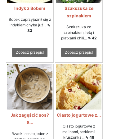
Indyk z Bobem
Szakszuka ze
szpinakiem
Bobek zaprzyjaźnił się z
indykiem chyba już...
⇖
Szakszuka ze
33
szpinakiem, fetą i
płatkami chili...
⇖ 42
Zobacz przepis!
Zobacz przepis!
Jak zagęścić sos?
Ciasto jogurtowe z...
8...
Ciasto jogurtowe z
malinami, serkiem i
Rzadki sos to jeden z
kruszonką...
⇖ 48