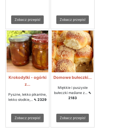
Zobacz przepis!
Zobacz przepis!
Krokodylki - ogórki
Domowe bułeczki...
z...
Miękkie i puszyste
bułeczki maślane z...
⇖
Pyszne, lekko pikantne,
2183
lekko słodkie,...
⇖ 2329
Zobacz przepis!
Zobacz przepis!