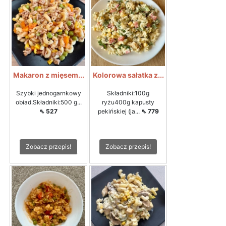
Makaron z mięsem...
Kolorowa sałatka z...
Szybki jednogarnkowy
Składniki:100g
obiad.Składniki:500 g...
ryżu400g kapusty
⇖ 527
pekińskiej (ja...
⇖ 779
Zobacz przepis!
Zobacz przepis!