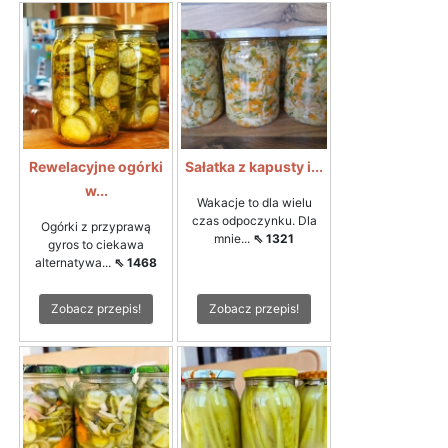
Rewelacyjne ogórki
Sałatka z kapusty i...
w...
Wakacje to dla wielu
czas odpoczynku. Dla
Ogórki z przyprawą
mnie...
⇖ 1321
gyros to ciekawa
alternatywa...
⇖ 1468
Zobacz przepis!
Zobacz przepis!