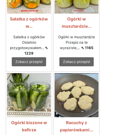
Sałatka z ogórków
Ogórki w
w...
musztardzie...
Sałatka z ogórków
Ogórki w musztardzie
Ostatnio
Przepis na te
przygotowywałem...
⇖
wyraziste,...
⇖ 1165
1229
Zobacz przepis!
Zobacz przepis!
Ogórki kiszone w
Racuchy z
kefirze
papierówkami...