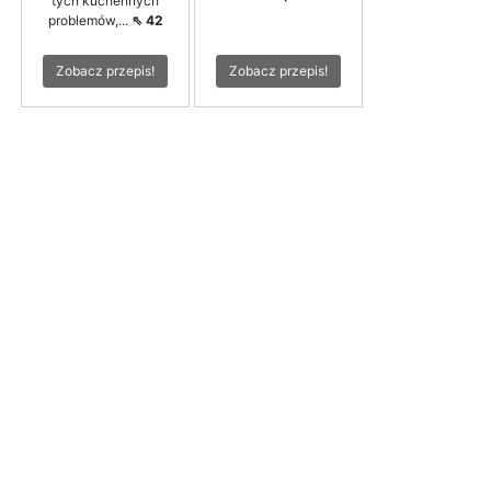
tych kuchennych
problemów,...
⇖ 42
Zobacz przepis!
Zobacz przepis!