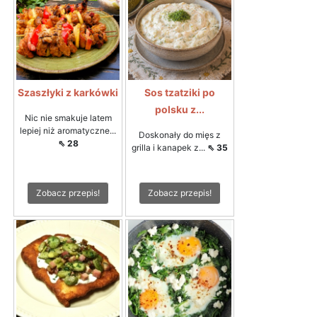
Szaszłyki z karkówki
Sos tzatziki po
polsku z...
Nic nie smakuje latem
lepiej niż aromatyczne...
Doskonały do mięs z
⇖ 28
grilla i kanapek z...
⇖ 35
Zobacz przepis!
Zobacz przepis!