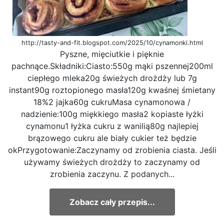
http://tasty-and-fit.blogspot.com/2025/10/cynamonki.html
Pyszne, mięciutkie i pięknie
pachnące.Składniki:Ciasto:550g mąki pszennej200ml
ciepłego mleka20g świeżych drożdży lub 7g
instant90g roztopionego masła120g kwaśnej śmietany
18%2 jajka60g cukruMasa cynamonowa /
nadzienie:100g miękkiego masła2 kopiaste łyżki
cynamonu1 łyżka cukru z wanilią80g najlepiej
brązowego cukru ale biały cukier też będzie
okPrzygotowanie:Zaczynamy od zrobienia ciasta. Jeśli
używamy świeżych drożdży to zaczynamy od
zrobienia zaczynu. Z podanych...
Zobacz cały przepis...