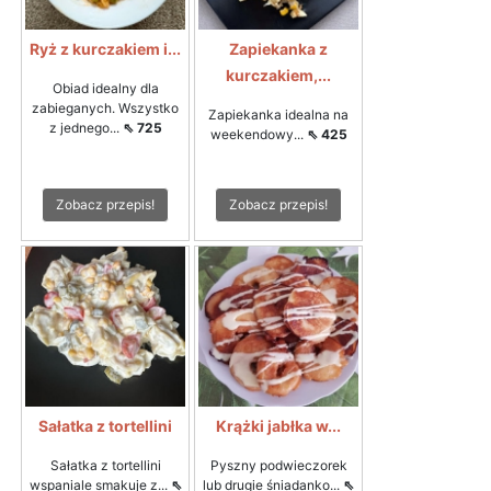
Ryż z kurczakiem i...
Zapiekanka z
kurczakiem,...
Obiad idealny dla
zabieganych. Wszystko
Zapiekanka idealna na
z jednego...
⇖ 725
weekendowy...
⇖ 425
Zobacz przepis!
Zobacz przepis!
Sałatka z tortellini
Krążki jabłka w...
Sałatka z tortellini
Pyszny podwieczorek
wspaniale smakuje z...
⇖
lub drugie śniadanko...
⇖