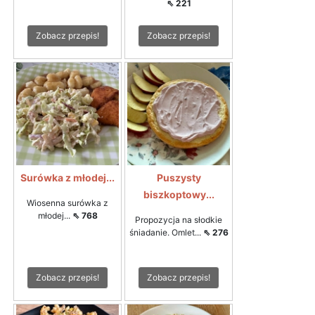
⇖ 221
Zobacz przepis!
Zobacz przepis!
Surówka z młodej...
Puszysty
biszkoptowy...
Wiosenna surówka z
młodej...
⇖ 768
Propozycja na słodkie
śniadanie. Omlet...
⇖ 276
Zobacz przepis!
Zobacz przepis!