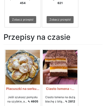
454
621
Zobacz przepis!
Zobacz przepis!
Przepisy na czasie
Placuszki na serku...
Ciasto Ismena –...
Jeśli szukasz pomysłu
Ciasto Ismena na dużą
na szybkie, a...
⇖ 4605
blachę z bitą...
⇖ 2812