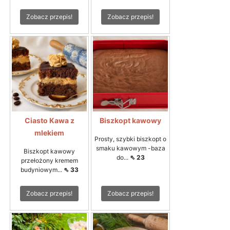
Zobacz przepis!
Zobacz przepis!
Ciasto Kawa z
Biszkopt kawowy
mlekiem
Prosty, szybki biszkopt o
smaku kawowym -baza
Biszkopt kawowy
do...
⇖ 23
przełożony kremem
budyniowym...
⇖ 33
Zobacz przepis!
Zobacz przepis!