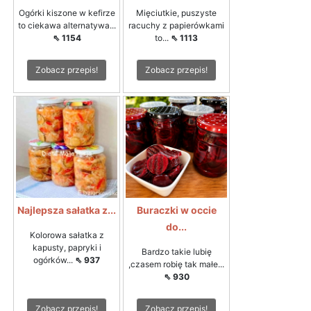
Ogórki kiszone w kefirze
Mięciutkie, puszyste
to ciekawa alternatywa...
racuchy z papierówkami
⇖ 1154
to...
⇖ 1113
Zobacz przepis!
Zobacz przepis!
Najlepsza sałatka z...
Buraczki w occie
do...
Kolorowa sałatka z
kapusty, papryki i
Bardzo takie lubię
ogórków...
⇖ 937
,czasem robię tak małe...
⇖ 930
Zobacz przepis!
Zobacz przepis!