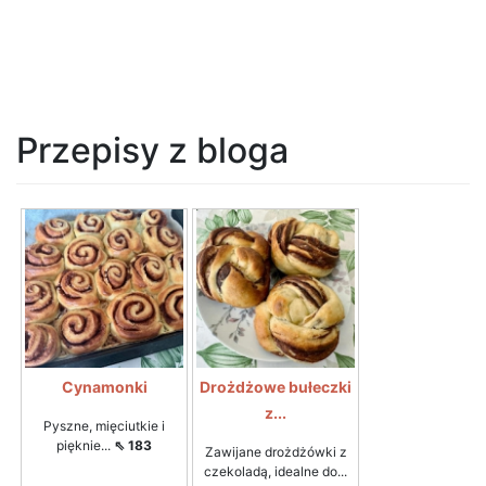
Przepisy z bloga
Cynamonki
Drożdżowe bułeczki
z...
Pyszne, mięciutkie i
pięknie...
⇖ 183
Zawijane drożdżówki z
czekoladą, idealne do...