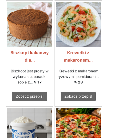
Biszkopt kakaowy
Krewetki z
dla...
makaronem...
Biszkopt jest prosty w
Krewetki z makaronem
wykonaniu, poradzi
ryżowym i pomidorami...
sobie z...
⇖ 17
⇖ 23
Zobacz przepis!
Zobacz przepis!