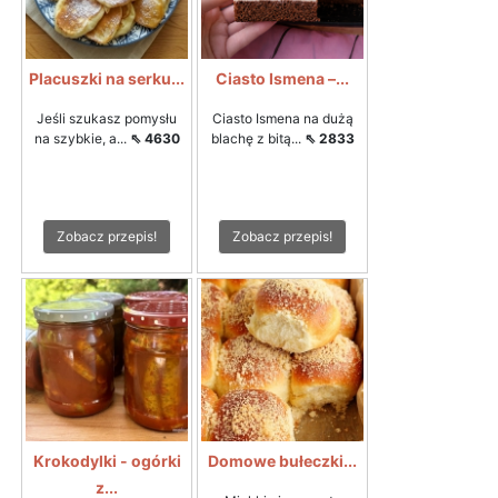
Placuszki na serku...
Ciasto Ismena –...
Jeśli szukasz pomysłu
Ciasto Ismena na dużą
na szybkie, a...
⇖ 4630
blachę z bitą...
⇖ 2833
Zobacz przepis!
Zobacz przepis!
Krokodylki - ogórki
Domowe bułeczki...
z...