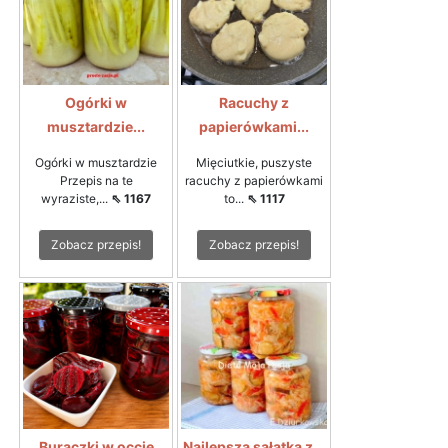
Ogórki w
Racuchy z
musztardzie...
papierówkami...
Ogórki w musztardzie
Mięciutkie, puszyste
Przepis na te
racuchy z papierówkami
wyraziste,...
⇖ 1167
to...
⇖ 1117
Zobacz przepis!
Zobacz przepis!
Buraczki w occie
Najlepsza sałatka z...