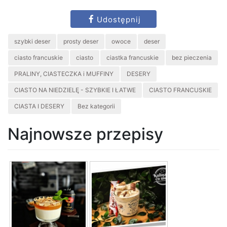
Udostępnij
szybki deser
prosty deser
owoce
deser
ciasto francuskie
ciasto
ciastka francuskie
bez pieczenia
PRALINY, CIASTECZKA i MUFFINY
DESERY
CIASTO NA NIEDZIELĘ - SZYBKIE I ŁATWE
CIASTO FRANCUSKIE
CIASTA I DESERY
Bez kategorii
Najnowsze przepisy