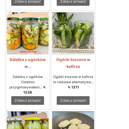
Zobacz przepis!
Zobacz przepis!
Sałatka z ogórków
Ogórki kiszone w
w...
kefirze
Sałatka z ogórków
Ogórki kiszone w kefirze
Ostatnio
to ciekawa alternatywa...
przygotowywałem...
⇖
⇖ 1211
1238
Zobacz przepis!
Zobacz przepis!