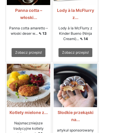
Panna cotta –
Lody à la McFlurry
włoski...
z...
Panna cotta amaretto –
Lody à la McFlurry z
włoski deser w...
⇖ 13
Kinder Bueno (Ninja
Creami)...
⇖ 14
Zobacz przepis!
Zobacz przepis!
Kotlety mielone z...
Słodkie przekąski
na...
Najsmaczniejsze
tradycyjne kotlety
artykuł sponsorowany