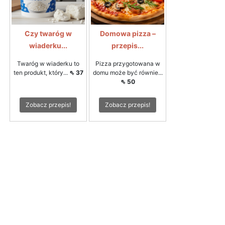
Czy twaróg w
Domowa pizza –
wiaderku...
przepis...
Twaróg w wiaderku to
Pizza przygotowana w
ten produkt, który...
⇖ 37
domu może być równie...
⇖ 50
Zobacz przepis!
Zobacz przepis!