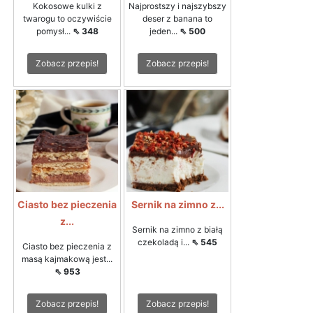
Kokosowe kulki z
Najprostszy i najszybszy
twarogu to oczywiście
deser z banana to
pomysł...
⇖ 348
jeden...
⇖ 500
Zobacz przepis!
Zobacz przepis!
Ciasto bez pieczenia
Sernik na zimno z...
z...
Sernik na zimno z białą
czekoladą i...
⇖ 545
Ciasto bez pieczenia z
masą kajmakową jest...
⇖ 953
Zobacz przepis!
Zobacz przepis!