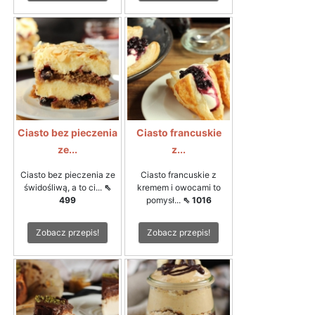
Ciasto bez pieczenia
Ciasto francuskie
ze...
z...
Ciasto bez pieczenia ze
Ciasto francuskie z
świdośliwą, a to ci...
⇖
kremem i owocami to
499
pomysł...
⇖ 1016
Zobacz przepis!
Zobacz przepis!