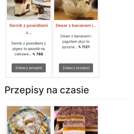
Sernik z powidłami
Deser z bananem i...
z...
Deser z bananem i
jogurtem skyr to
Sernik z powidłami z
pyszna...
⇖ 1121
pigwy to sposób na
ciekawe...
⇖ 788
Zobacz przepis!
Zobacz przepis!
Przepisy na czasie