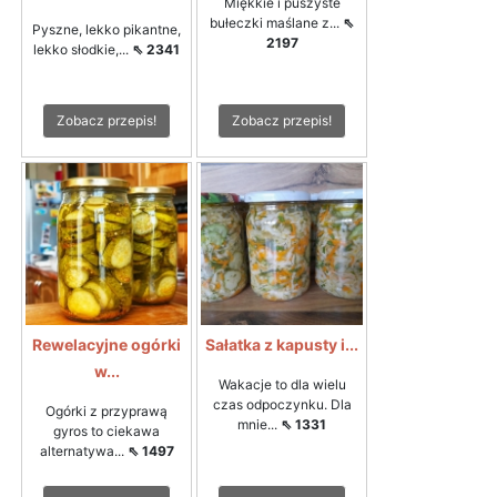
Miękkie i puszyste
bułeczki maślane z...
⇖
Pyszne, lekko pikantne,
2197
lekko słodkie,...
⇖ 2341
Zobacz przepis!
Zobacz przepis!
Rewelacyjne ogórki
Sałatka z kapusty i...
w...
Wakacje to dla wielu
czas odpoczynku. Dla
Ogórki z przyprawą
mnie...
⇖ 1331
gyros to ciekawa
alternatywa...
⇖ 1497