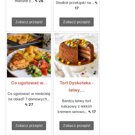
mielone z...
⇖ 26
Słodkie przekąski na...
⇖
17
Zobacz przepis!
Zobacz przepis!
Co ugotować w...
Tort Dyskoteka -
łatwy,...
Co ugotować w niedzielę
na obiad? 7 domowych...
Bardzo łatwy tort
⇖ 27
kakaowy z lekkim
kremem serowo...
⇖ 17
Zobacz przepis!
Zobacz przepis!