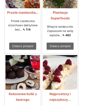
Proste ciasteczka...
Plantacja
Superfoods
Proste ciasteczka
orzechowo daktylowe
Witajcie serdecznie.
bez...
⇖ 114
Zapraszam na serię
wpisów...
⇖ 482
Zobacz przepis!
Zobacz przepis!
Kokosowe kulki z
Najprostszy i
twarogu
najszybszy...