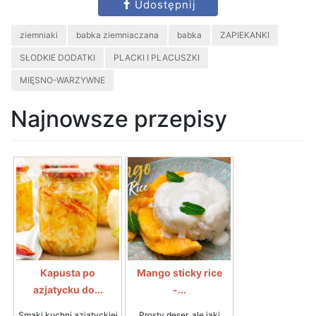
Udostępnij
ziemniaki
babka ziemniaczana
babka
ZAPIEKANKI
SŁODKIE DODATKI
PLACKI I PLACUSZKI
MIĘSNO-WARZYWNE
Najnowsze przepisy
Kapusta po
Mango sticky rice
azjatycku do...
-...
Smaki kuchni azjatyckiej
Prosty deser, ale jaki