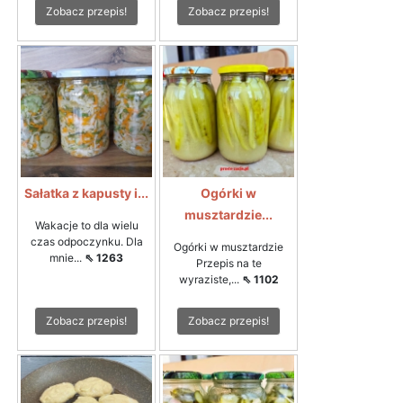
Zobacz przepis!
Zobacz przepis!
Sałatka z kapusty i...
Ogórki w
musztardzie...
Wakacje to dla wielu
czas odpoczynku. Dla
Ogórki w musztardzie
mnie...
⇖ 1263
Przepis na te
wyraziste,...
⇖ 1102
Zobacz przepis!
Zobacz przepis!