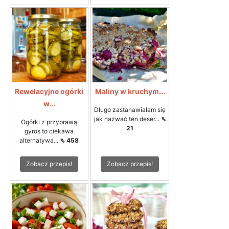
Rewelacyjne ogórki
Maliny w kruchym...
w...
Długo zastanawiałam się
jak nazwać ten deser...
⇖
Ogórki z przyprawą
21
gyros to ciekawa
alternatywa...
⇖ 458
Zobacz przepis!
Zobacz przepis!