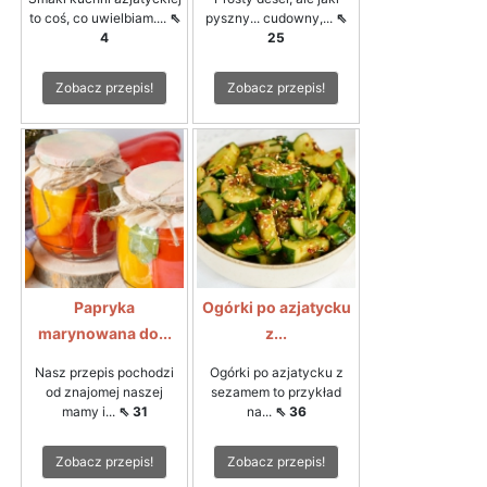
to coś, co uwielbiam....
⇖
pyszny... cudowny,...
⇖
4
25
Zobacz przepis!
Zobacz przepis!
Papryka
Ogórki po azjatycku
marynowana do...
z...
Nasz przepis pochodzi
Ogórki po azjatycku z
od znajomej naszej
sezamem to przykład
mamy i...
⇖ 31
na...
⇖ 36
Zobacz przepis!
Zobacz przepis!