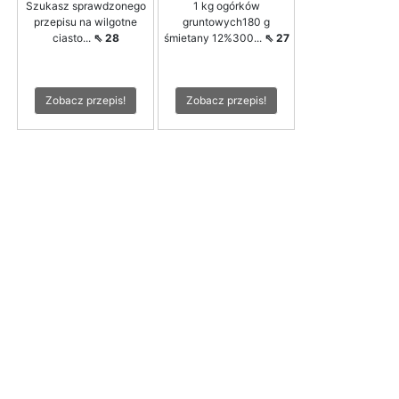
Szukasz sprawdzonego
1 kg ogórków
przepisu na wilgotne
gruntowych180 g
ciasto...
⇖ 28
śmietany 12%300...
⇖ 27
Zobacz przepis!
Zobacz przepis!