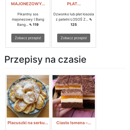
MAJONEZOWY...
PŁAT...
Pikantny sos
Dzwonko lub płat łososia
majonezowy ( Bang
z patelni ŁOSOŚ Z...
⇖
Bang...
⇖ 119
125
Zobacz przepis!
Zobacz przepis!
Przepisy na czasie
Placuszki na serku...
Ciasto Ismena –...