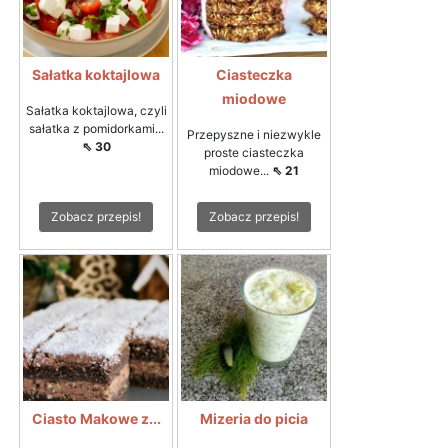
Sałatka koktajlowa
Ciasteczka
miodowe
Sałatka koktajlowa, czyli
sałatka z pomidorkami...
Przepyszne i niezwykle
⇖ 30
proste ciasteczka
miodowe...
⇖ 21
Zobacz przepis!
Zobacz przepis!
Ciasto Makowe z...
Mizeria do picia