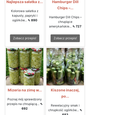
Najlepsza sałatka z...
Hamburger Dill
Chips –...
Kolorowa sałatka z
kapusty, papryki i
Hamburger Dill Chips –
ogórków...
⇖ 890
chrupiące
amerykańskie...
⇖ 727
Zobacz przepis!
Zobacz przepis!
Mizeria na zimę w...
Kiszone inaczej,
po...
Poznaj mój sprawdzony
przepis na chrupiącą...
⇖
Rewelacyjny smak i
692
chrupkość ogórków...
⇖
683