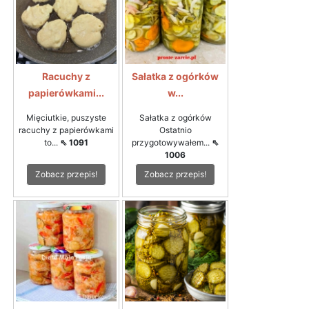
Racuchy z
Sałatka z ogórków
papierówkami...
w...
Mięciutkie, puszyste
Sałatka z ogórków
racuchy z papierówkami
Ostatnio
to...
⇖ 1091
przygotowywałem...
⇖
1006
Zobacz przepis!
Zobacz przepis!