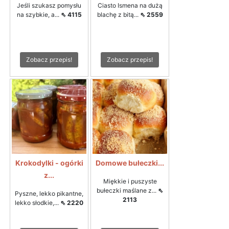
Jeśli szukasz pomysłu
Ciasto Ismena na dużą
na szybkie, a...
⇖ 4115
blachę z bitą...
⇖ 2559
Zobacz przepis!
Zobacz przepis!
Krokodylki - ogórki
Domowe bułeczki...
z...
Miękkie i puszyste
bułeczki maślane z...
⇖
Pyszne, lekko pikantne,
2113
lekko słodkie,...
⇖ 2220