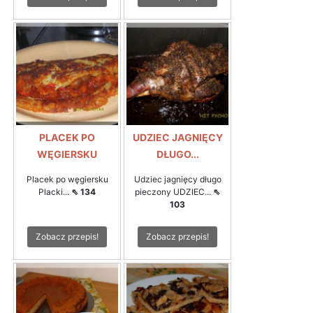
PLACEK PO
UDZIEC JAGNIĘCY
WĘGIERSKU
DŁUGO...
Placek po węgiersku
Udziec jagnięcy długo
Placki...
⇖ 134
pieczony UDZIEC...
⇖
103
Zobacz przepis!
Zobacz przepis!