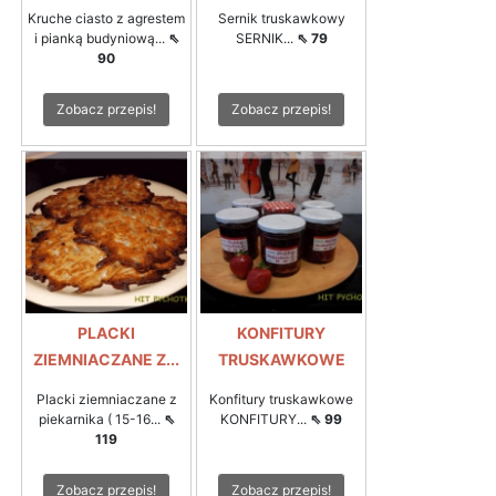
Kruche ciasto z agrestem
Sernik truskawkowy
i pianką budyniową...
⇖
SERNIK...
⇖ 79
90
Zobacz przepis!
Zobacz przepis!
PLACKI
KONFITURY
ZIEMNIACZANE Z...
TRUSKAWKOWE
Placki ziemniaczane z
Konfitury truskawkowe
piekarnika ( 15-16...
⇖
KONFITURY...
⇖ 99
119
Zobacz przepis!
Zobacz przepis!