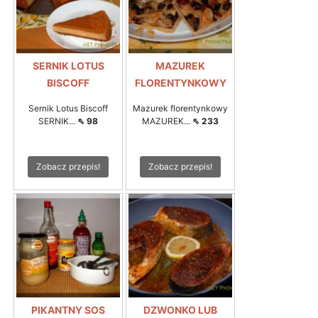
SERNIK LOTUS
MAZUREK
BISCOFF
FLORENTYNKOWY
Sernik Lotus Biscoff
Mazurek florentynkowy
SERNIK...
⇖ 98
MAZUREK...
⇖ 233
Zobacz przepis!
Zobacz przepis!
PIKANTNY SOS
DZWONKO LUB