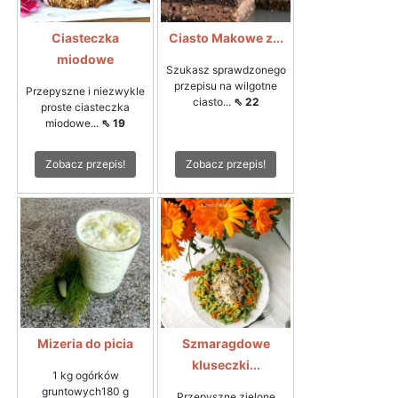
Ciasteczka
Ciasto Makowe z...
miodowe
Szukasz sprawdzonego
przepisu na wilgotne
Przepyszne i niezwykle
ciasto...
⇖ 22
proste ciasteczka
miodowe...
⇖ 19
Zobacz przepis!
Zobacz przepis!
Mizeria do picia
Szmaragdowe
kluseczki...
1 kg ogórków
gruntowych180 g
Przepyszne zielone