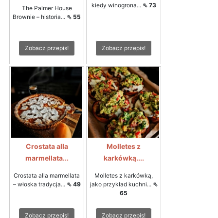
kiedy winogrona...
⇖ 73
The Palmer House
Brownie – historia...
⇖ 55
Zobacz przepis!
Zobacz przepis!
Crostata alla
Molletes z
marmellata...
karkówką....
Crostata alla marmellata
Molletes z karkówką,
– włoska tradycja...
⇖ 49
jako przykład kuchni...
⇖
65
Zobacz przepis!
Zobacz przepis!