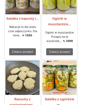
Sałatka z kapusty i...
Ogórki w
musztardzie...
Wakacje to dla wielu
czas odpoczynku. Dla
Ogórki w musztardzie
mnie...
⇖ 1260
Przepis na te
wyraziste,...
⇖ 1099
Zobacz przepis!
Zobacz przepis!
Racuchy z
Sałatka z ogórków
papierówkami...
w...