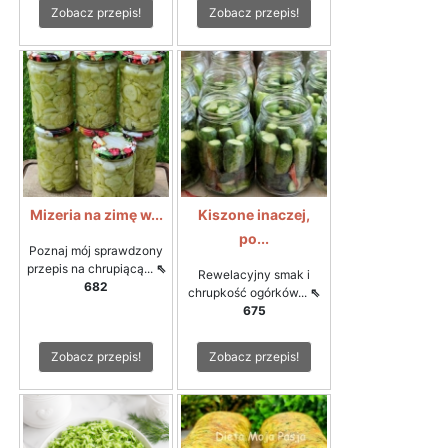
Zobacz przepis!
Zobacz przepis!
Mizeria na zimę w...
Kiszone inaczej,
po...
Poznaj mój sprawdzony
przepis na chrupiącą...
⇖
Rewelacyjny smak i
682
chrupkość ogórków...
⇖
675
Zobacz przepis!
Zobacz przepis!