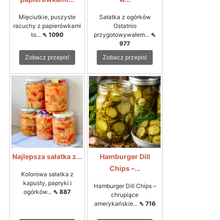
Mięciutkie, puszyste
Sałatka z ogórków
racuchy z papierówkami
Ostatnio
to...
⇖ 1090
przygotowywałem...
⇖
977
Zobacz przepis!
Zobacz przepis!
Najlepsza sałatka z...
Hamburger Dill
Chips –...
Kolorowa sałatka z
kapusty, papryki i
Hamburger Dill Chips –
ogórków...
⇖ 887
chrupiące
amerykańskie...
⇖ 716