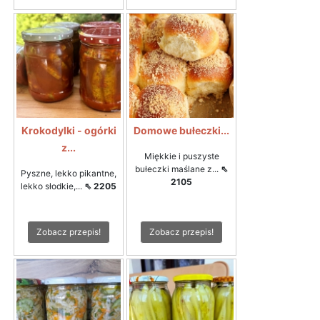
Krokodylki - ogórki
Domowe bułeczki...
z...
Miękkie i puszyste
bułeczki maślane z...
⇖
Pyszne, lekko pikantne,
2105
lekko słodkie,...
⇖ 2205
Zobacz przepis!
Zobacz przepis!