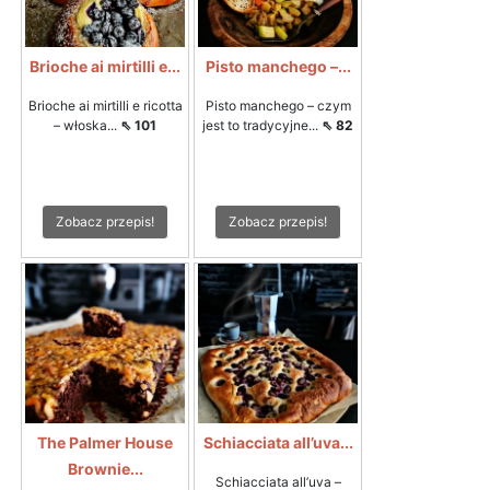
Brioche ai mirtilli e...
Pisto manchego –...
Brioche ai mirtilli e ricotta
Pisto manchego – czym
– włoska...
⇖ 101
jest to tradycyjne...
⇖ 82
Zobacz przepis!
Zobacz przepis!
The Palmer House
Schiacciata all’uva...
Brownie...
Schiacciata all’uva –