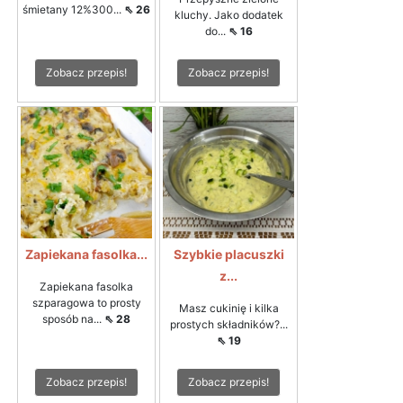
śmietany 12%300...
⇖ 26
kluchy. Jako dodatek
do...
⇖ 16
Zobacz przepis!
Zobacz przepis!
Zapiekana fasolka...
Szybkie placuszki
z...
Zapiekana fasolka
szparagowa to prosty
Masz cukinię i kilka
sposób na...
⇖ 28
prostych składników?...
⇖ 19
Zobacz przepis!
Zobacz przepis!