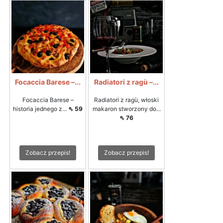
Focaccia Barese –...
Radiatori z ragù –...
Focaccia Barese –
Radiatori z ragù, włoski
historia jednego z...
⇖ 59
makaron stworzony do...
⇖ 76
Zobacz przepis!
Zobacz przepis!