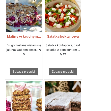
Maliny w kruchym...
Sałatka koktajlowa
Długo zastanawiałam się
Sałatka koktajlowa, czyli
jak nazwać ten deser...
⇖
sałatka z pomidorkami...
5
⇖ 21
Zobacz przepis!
Zobacz przepis!