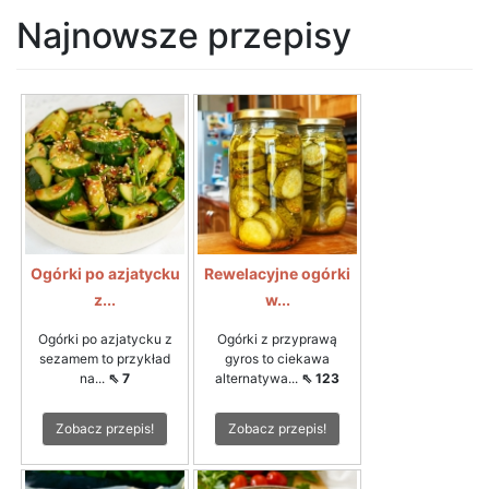
Najnowsze przepisy
Ogórki po azjatycku
Rewelacyjne ogórki
z...
w...
Ogórki po azjatycku z
Ogórki z przyprawą
sezamem to przykład
gyros to ciekawa
na...
⇖ 7
alternatywa...
⇖ 123
Zobacz przepis!
Zobacz przepis!