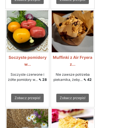
Soczyste pomidory
Muffinki z Air Fryera
w...
z...
Soczyste czerwone i
Nie zawsze potrzeba
żółte pomidory w...
⇖ 28
piekarnika, żeby...
⇖ 42
Zobacz przepis!
Zobacz przepis!