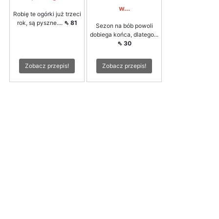
w...
Robię te ogórki już trzeci
rok, są pyszne....
⇖ 81
Sezon na bób powoli
dobiega końca, dlatego...
⇖ 30
Zobacz przepis!
Zobacz przepis!