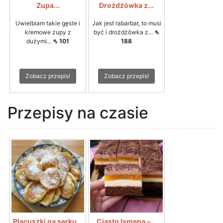
Zupa...
Drożdżówka z...
Uwielbiam takie gęste i
Jak jest rabarbar, to musi
kremowe zupy z
być i drożdżówka z...
⇖
dużymi...
⇖ 101
188
Zobacz przepis!
Zobacz przepis!
Przepisy na czasie
Placuszki na serku...
Ciasto Ismena –...