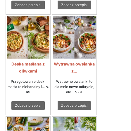
Zobacz przepis!
Zobacz przepis!
Deska maślana z
Wytrawna owsianka
oliwkami
z...
Przygotowanie deski
Wytrawne owsianki to
masła to niebanalny i...
⇖
dla mnie nowe odkrycie,
65
ale...
⇖ 81
Zobacz przepis!
Zobacz przepis!