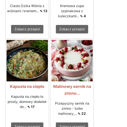
Ciasto Dzika Wiśnia z
Kremowa zupa
wiśniami i kremem...
⇖ 13
szpinakowa z
kuleczkami...
⇖ 4
Zobacz przepis!
Zobacz przepis!
Kapusta na ciepło
Malinowy sernik na
zimno...
Kapusta na ciepło to
prosty, domowy dodatek
Przepyszny sernik na
do...
⇖ 17
zimno - turbo
malinowy,...
⇖ 22
Zobacz przepis!
Zobacz przepis!