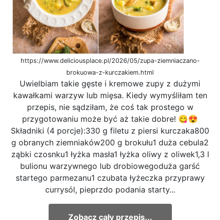
https://www.deliciousplace.pl/2026/05/zupa-ziemniaczano-
brokuowa-z-kurczakiem.html
Uwielbiam takie gęste i kremowe zupy z dużymi
kawałkami warzyw lub mięsa. Kiedy wymyśliłam ten
przepis, nie sądziłam, że coś tak prostego w
przygotowaniu może być aż takie dobre! 😋😍
Składniki (4 porcje):330 g filetu z piersi kurczaka800
g obranych ziemniaków200 g brokułu1 duża cebula2
ząbki czosnku1 łyżka masła1 łyżka oliwy z oliwek1,3 l
bulionu warzywnego lub drobiowegoduża garść
startego parmezanu1 czubata łyżeczka przyprawy
currysól, pieprzdo podania starty...
Zobacz cały przepis...