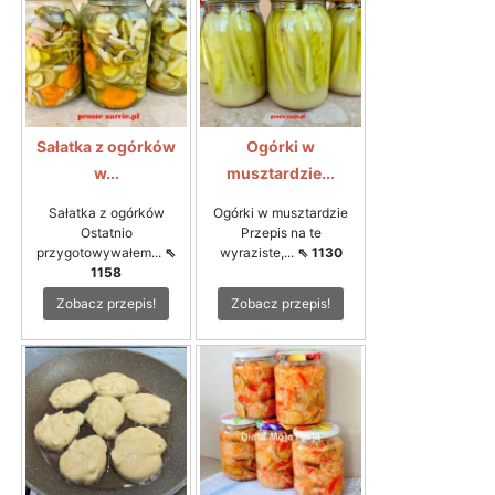
Sałatka z ogórków
Ogórki w
w...
musztardzie...
Sałatka z ogórków
Ogórki w musztardzie
Ostatnio
Przepis na te
przygotowywałem...
⇖
wyraziste,...
⇖ 1130
1158
Zobacz przepis!
Zobacz przepis!