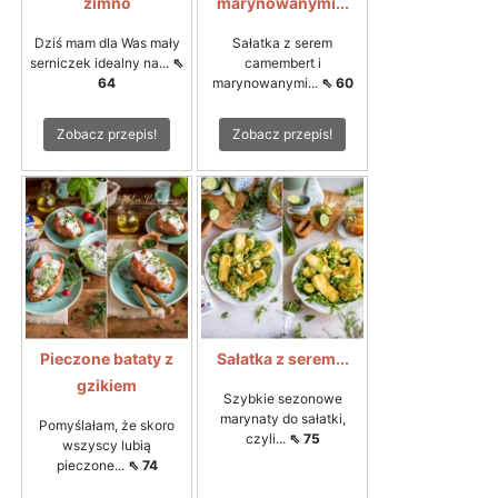
zimno
marynowanymi...
Dziś mam dla Was mały
Sałatka z serem
serniczek idealny na...
⇖
camembert i
64
marynowanymi...
⇖ 60
Zobacz przepis!
Zobacz przepis!
Pieczone bataty z
Sałatka z serem...
gzikiem
Szybkie sezonowe
marynaty do sałatki,
Pomyślałam, że skoro
czyli...
⇖ 75
wszyscy lubią
pieczone...
⇖ 74