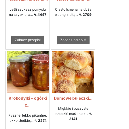
Jeśli szukasz pomysłu
Ciasto Ismena na dużą
na szybkie, a...
⇖ 4447
blachę z bitą...
⇖ 2709
Zobacz przepis!
Zobacz przepis!
Krokodylki - ogórki
Domowe bułeczki...
z...
Miękkie i puszyste
bułeczki maślane z...
⇖
Pyszne, lekko pikantne,
2141
lekko słodkie,...
⇖ 2274