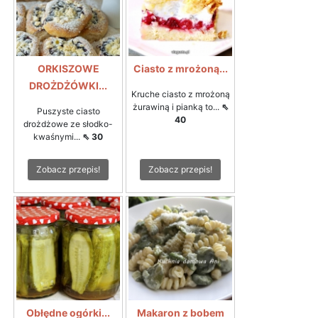
ORKISZOWE
Ciasto z mrożoną...
DROŻDŻÓWKI...
Kruche ciasto z mrożoną
żurawiną i pianką to...
⇖
Puszyste ciasto
40
drożdżowe ze słodko-
kwaśnymi...
⇖ 30
Zobacz przepis!
Zobacz przepis!
Obłędne ogórki...
Makaron z bobem