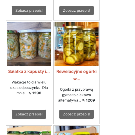
Zobacz przepis!
Zobacz przepis!
Sałatka z kapusty i...
Rewelacyjne ogórki
w...
Wakacje to dla wielu
czas odpoczynku. Dla
Ogórki z przyprawą
mnie...
⇖ 1290
gyros to ciekawa
alternatywa...
⇖ 1209
Zobacz przepis!
Zobacz przepis!