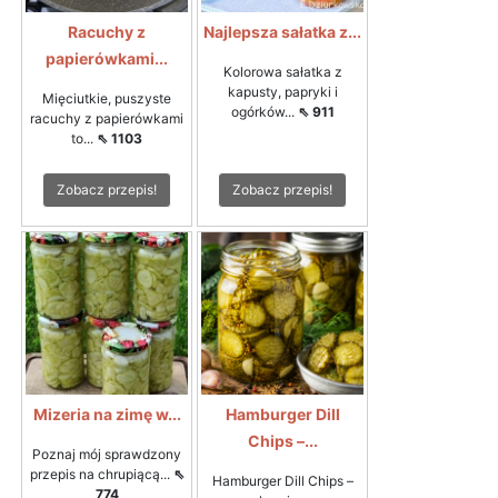
Racuchy z
Najlepsza sałatka z...
papierówkami...
Kolorowa sałatka z
kapusty, papryki i
Mięciutkie, puszyste
ogórków...
⇖ 911
racuchy z papierówkami
to...
⇖ 1103
Zobacz przepis!
Zobacz przepis!
Mizeria na zimę w...
Hamburger Dill
Chips –...
Poznaj mój sprawdzony
przepis na chrupiącą...
⇖
Hamburger Dill Chips –
774