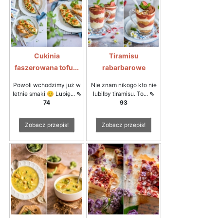
Cukinia
Tiramisu
faszerowana tofu...
rabarbarowe
Powoli wchodzimy już w
Nie znam nikogo kto nie
letnie smaki 😊 Lubię...
⇖
lubiłby tiramisu. To...
⇖
74
93
Zobacz przepis!
Zobacz przepis!