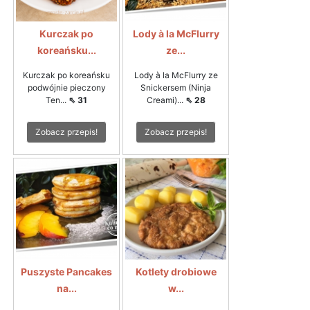
Kurczak po
Lody à la McFlurry
koreańsku...
ze...
Kurczak po koreańsku
Lody à la McFlurry ze
podwójnie pieczony
Snickersem (Ninja
Ten...
⇖ 31
Creami)...
⇖ 28
Zobacz przepis!
Zobacz przepis!
Puszyste Pancakes
Kotlety drobiowe
na...
w...