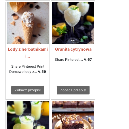
Lody z herbatnikami
Granita cytrynowa
i...
Share Pinterest ...
⇖ 67
Share Pinterest Print
Domowe lody z...
⇖ 59
Zobacz przepis!
Zobacz przepis!