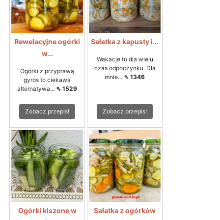
Rewelacyjne ogórki
Sałatka z kapusty i...
w...
Wakacje to dla wielu
czas odpoczynku. Dla
Ogórki z przyprawą
mnie...
⇖ 1346
gyros to ciekawa
alternatywa...
⇖ 1529
Zobacz przepis!
Zobacz przepis!
Ogórki kiszone w
Sałatka z ogórków