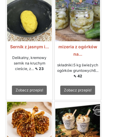
Sernik z jasnym i...
mizeria z ogórków
na...
Delikatny, kremowy
sernik na kruchym
składniki:5 kg świeżych
cieście, z...
⇖ 23
ogórków gruntowych6...
⇖ 42
Zobacz przepis!
Zobacz przepis!