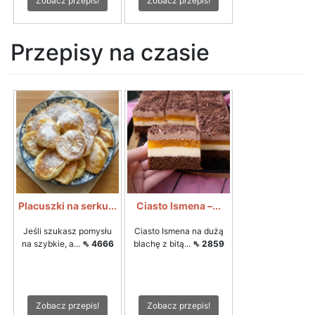
Zobacz przepis!
Zobacz przepis!
Przepisy na czasie
Placuszki na serku...
Ciasto Ismena –...
Jeśli szukasz pomysłu
Ciasto Ismena na dużą
na szybkie, a...
⇖ 4666
blachę z bitą...
⇖ 2859
Zobacz przepis!
Zobacz przepis!