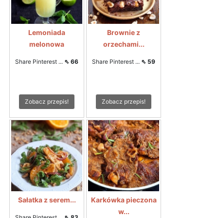
Lemoniada
Brownie z
melonowa
orzechami...
Share Pinterest ...
⇖ 66
Share Pinterest ...
⇖ 59
Zobacz przepis!
Zobacz przepis!
Sałatka z serem...
Karkówka pieczona
w...
Share Pinterest ...
⇖ 83