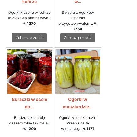
kefirze
w...
Ogórki kiszone w kefirze
Sałatka z ogórków
to ciekawa alternatywa...
Ostatnio
⇖ 1270
przygotowywałem...
⇖
1254
Zobacz przepis!
Zobacz przepis!
Buraczki w occie
Ogórki w
do...
musztardzie...
Bardzo takie lubię
Ogórki w musztardzie
,czasem robię tak małe...
Przepis na te
⇖ 1200
wyraziste,...
⇖ 1177