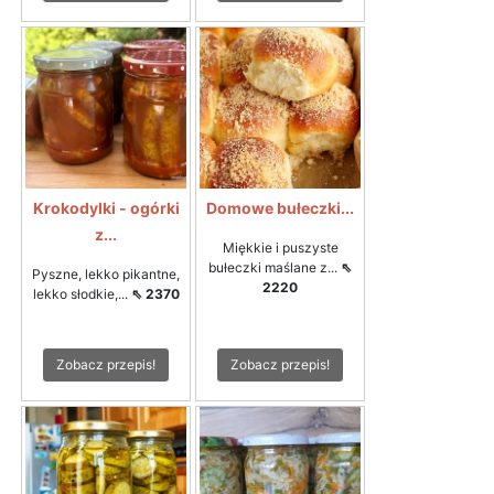
Krokodylki - ogórki
Domowe bułeczki...
z...
Miękkie i puszyste
bułeczki maślane z...
⇖
Pyszne, lekko pikantne,
2220
lekko słodkie,...
⇖ 2370
Zobacz przepis!
Zobacz przepis!