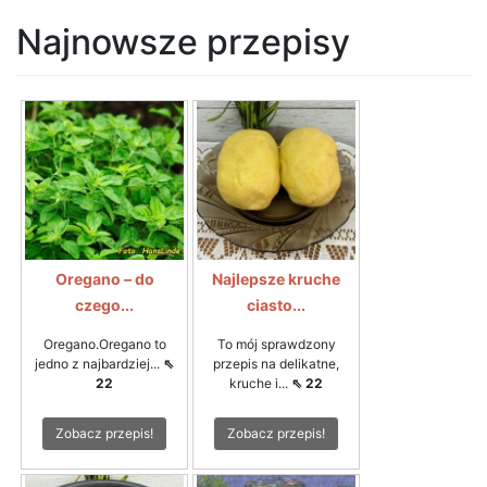
Najnowsze przepisy
Oregano – do
Najlepsze kruche
czego...
ciasto...
Oregano.Oregano to
To mój sprawdzony
jedno z najbardziej...
⇖
przepis na delikatne,
22
kruche i...
⇖ 22
Zobacz przepis!
Zobacz przepis!