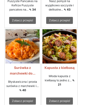
Puszyste Pancakes na
Nasz pomysł na
Kefirze Puszyste
wyjątkowo soczyste i
pancakes na...
⇖ 34
delikatne...
⇖ 43
Zobacz przepis!
Zobacz przepis!
Surówka z
Kapusta z kiełbasą
marchewki do...
Młoda kapusta z
kiełbasą to jedno z...
⇖
Błyskawiczna i prosta
21
surówka z marchewki i...
⇖ 40
Zobacz przepis!
Zobacz przepis!