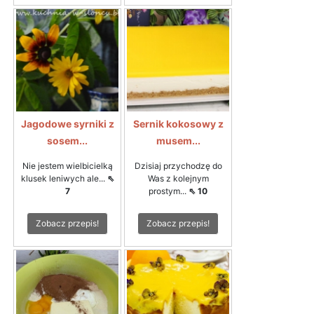
Jagodowe syrniki z
Sernik kokosowy z
sosem...
musem...
Nie jestem wielbicielką
Dzisiaj przychodzę do
klusek leniwych ale...
⇖
Was z kolejnym
7
prostym...
⇖ 10
Zobacz przepis!
Zobacz przepis!