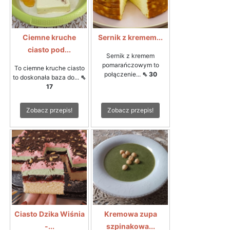
Ciemne kruche
Sernik z kremem...
ciasto pod...
Sernik z kremem
pomarańczowym to
To ciemne kruche ciasto
połączenie...
⇖ 30
to doskonała baza do...
⇖
17
Zobacz przepis!
Zobacz przepis!
Ciasto Dzika Wiśnia
Kremowa zupa
-...
szpinakowa...