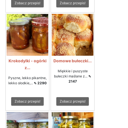
Zobacz przepis!
Zobacz przepis!
Krokodylki - ogórki
Domowe bułeczki...
z...
Miękkie i puszyste
bułeczki maślane z...
⇖
Pyszne, lekko pikantne,
2147
lekko słodkie,...
⇖ 2290
Zobacz przepis!
Zobacz przepis!