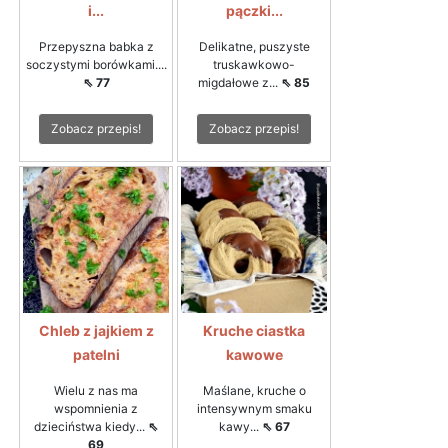
i...
pączki...
Przepyszna babka z
Delikatne, puszyste
soczystymi borówkami....
truskawkowo-
⇖ 77
migdałowe z...
⇖ 85
Zobacz przepis!
Zobacz przepis!
Chleb z jajkiem z
Kruche ciastka
patelni
kawowe
Wielu z nas ma
Maślane, kruche o
wspomnienia z
intensywnym smaku
dzieciństwa kiedy...
⇖
kawy...
⇖ 67
69