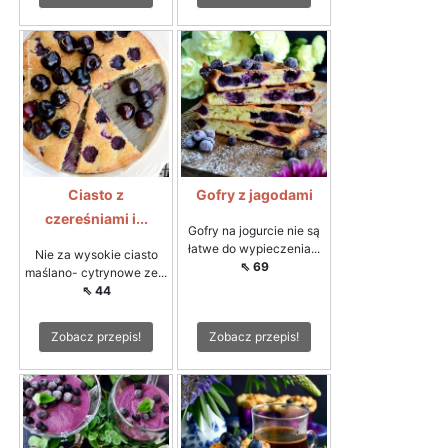
Ciasto z
Gofry z jagodami
czereśniami i...
Gofry na jogurcie nie są
łatwe do wypieczenia...
Nie za wysokie ciasto
⇖ 69
maślano- cytrynowe ze...
⇖ 44
Zobacz przepis!
Zobacz przepis!