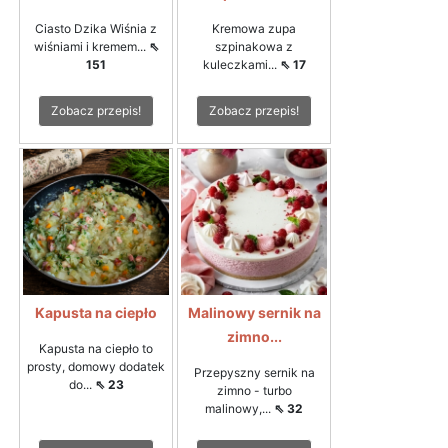
Ciasto Dzika Wiśnia z
Kremowa zupa
wiśniami i kremem...
⇖
szpinakowa z
151
kuleczkami...
⇖ 17
Zobacz przepis!
Zobacz przepis!
Kapusta na ciepło
Malinowy sernik na
zimno...
Kapusta na ciepło to
prosty, domowy dodatek
Przepyszny sernik na
do...
⇖ 23
zimno - turbo
malinowy,...
⇖ 32