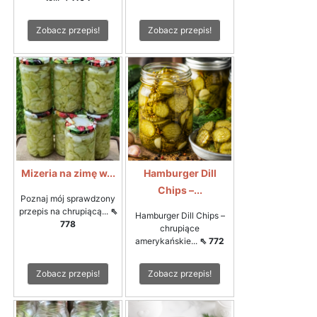
Zobacz przepis!
Zobacz przepis!
Mizeria na zimę w...
Hamburger Dill
Chips –...
Poznaj mój sprawdzony
przepis na chrupiącą...
⇖
Hamburger Dill Chips –
778
chrupiące
amerykańskie...
⇖ 772
Zobacz przepis!
Zobacz przepis!