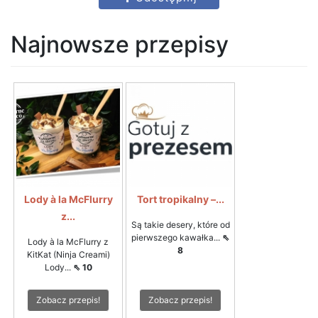
Najnowsze przepisy
Lody à la McFlurry
Tort tropikalny –...
z...
Są takie desery, które od
pierwszego kawałka...
⇖
Lody à la McFlurry z
8
KitKat (Ninja Creami)
Lody...
⇖ 10
Zobacz przepis!
Zobacz przepis!