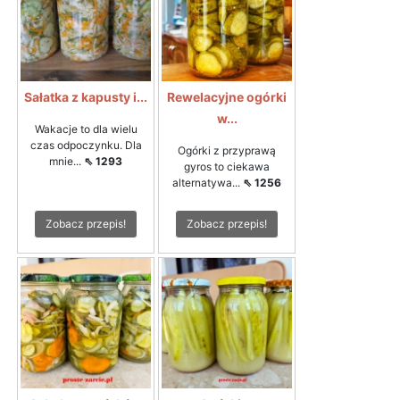
Sałatka z kapusty i...
Rewelacyjne ogórki
w...
Wakacje to dla wielu
czas odpoczynku. Dla
Ogórki z przyprawą
mnie...
⇖ 1293
gyros to ciekawa
alternatywa...
⇖ 1256
Zobacz przepis!
Zobacz przepis!