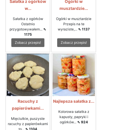
Sałatka z ogórków
Ogórki w
w...
musztardzie...
Sałatka z ogórków
Ogórki w musztardzie
Ostatnio
Przepis na te
przygotowywałem...
⇖
wyraziste,...
⇖ 1137
1175
Zobacz przepis!
Zobacz przepis!
Racuchy z
Najlepsza sałatka z...
papierówkami...
Kolorowa sałatka z
kapusty, papryki i
Mięciutkie, puszyste
ogórków...
⇖ 924
racuchy z papierówkami
to...
⇖ 1104