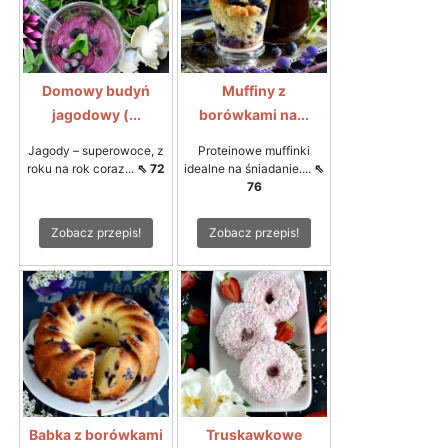
Domowy budyń
Muffiny z
jagodowy (...
borówkami na...
Jagody – superowoce, z
Proteinowe muffinki
roku na rok coraz...
⇖ 72
idealne na śniadanie....
⇖
76
Zobacz przepis!
Zobacz przepis!
Babka z borówkami
Truskawkowe