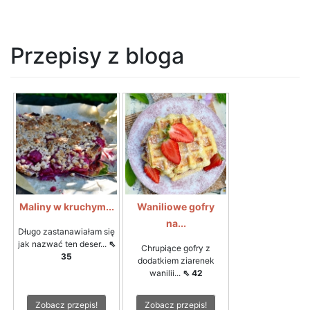
Przepisy z bloga
Maliny w kruchym...
Waniliowe gofry
na...
Długo zastanawiałam się
jak nazwać ten deser...
⇖
Chrupiące gofry z
35
dodatkiem ziarenek
wanilii...
⇖ 42
Zobacz przepis!
Zobacz przepis!