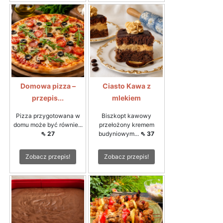
Domowa pizza –
Ciasto Kawa z
przepis...
mlekiem
Pizza przygotowana w
Biszkopt kawowy
domu może być równie...
przełożony kremem
⇖ 27
budyniowym...
⇖ 37
Zobacz przepis!
Zobacz przepis!