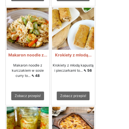
Makaron noodle z...
Krokiety z młodą...
Makaron noodle z
Krokiety z młodą kapustą
kurczakiem w sosie
i pieczarkami to...
⇖ 56
curry to...
⇖ 48
Zobacz przepis!
Zobacz przepis!