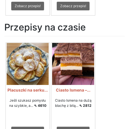
Zobacz przepis!
Zobacz przepis!
Przepisy na czasie
Placuszki na serku...
Ciasto Ismena –...
Jeśli szukasz pomysłu
Ciasto Ismena na dużą
na szybkie, a...
⇖ 4610
blachę z bitą...
⇖ 2812