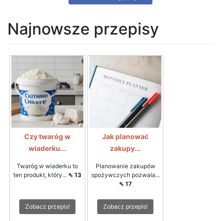
Najnowsze przepisy
Czy twaróg w
Jak planować
wiaderku...
zakupy...
Twaróg w wiaderku to
Planowanie zakupów
ten produkt, który...
⇖ 13
spożywczych pozwala...
⇖ 17
Zobacz przepis!
Zobacz przepis!