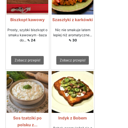
Biszkopt kawowy
Szaszłyki z karkówki
Prosty, szybki biszkopt o
Nic nie smakuje latem
smaku kawowym -baza
lepiej niż aromatyczne...
do...
⇖ 24
⇖ 30
Zobacz przepis!
Zobacz przepis!
Sos tzatziki po
Indyk z Bobem
polsku z...