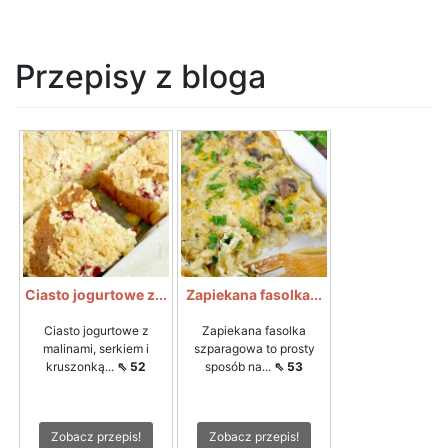
Przepisy z bloga
Ciasto jogurtowe z...
Zapiekana fasolka...
Ciasto jogurtowe z
Zapiekana fasolka
malinami, serkiem i
szparagowa to prosty
kruszonką...
⇖ 52
sposób na...
⇖ 53
Zobacz przepis!
Zobacz przepis!