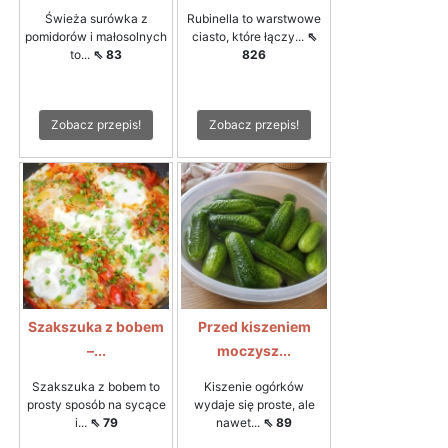
Świeża surówka z
Rubinella to warstwowe
pomidorów i małosolnych
ciasto, które łączy...
⇖
to...
⇖ 83
826
Zobacz przepis!
Zobacz przepis!
Szakszuka z bobem
Przed kiszeniem
–...
moczysz...
Szakszuka z bobem to
Kiszenie ogórków
prosty sposób na sycące
wydaje się proste, ale
i...
⇖ 79
nawet...
⇖ 89