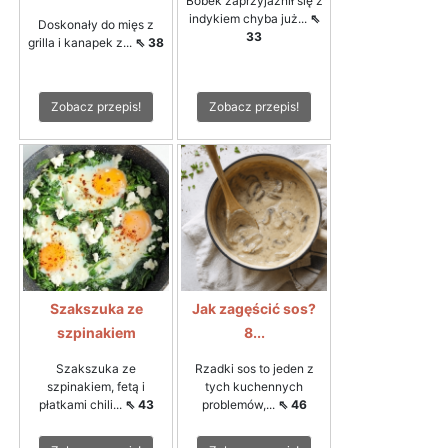
Bobek zaprzyjaźnił się z
indykiem chyba już...
⇖
Doskonały do mięs z
33
grilla i kanapek z...
⇖ 38
Zobacz przepis!
Zobacz przepis!
Szakszuka ze
Jak zagęścić sos?
szpinakiem
8...
Szakszuka ze
Rzadki sos to jeden z
szpinakiem, fetą i
tych kuchennych
płatkami chili...
⇖ 43
problemów,...
⇖ 46