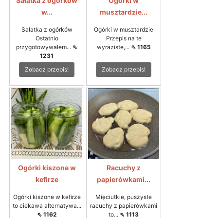
Sałatka z ogórków
Ogórki w
w...
musztardzie...
Sałatka z ogórków
Ogórki w musztardzie
Ostatnio
Przepis na te
przygotowywałem...
⇖
wyraziste,...
⇖ 1165
1231
Zobacz przepis!
Zobacz przepis!
Ogórki kiszone w
Racuchy z
kefirze
papierówkami...
Ogórki kiszone w kefirze
Mięciutkie, puszyste
to ciekawa alternatywa...
racuchy z papierówkami
⇖ 1162
to...
⇖ 1113