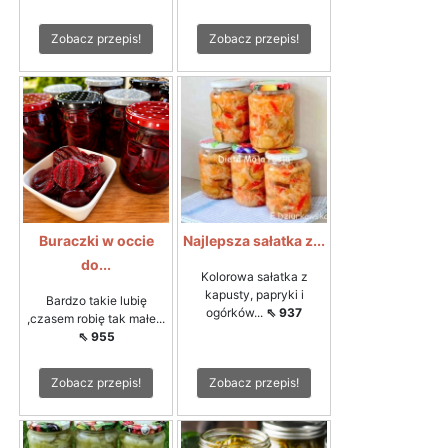
Zobacz przepis!
Zobacz przepis!
Buraczki w occie
Najlepsza sałatka z...
do...
Kolorowa sałatka z
kapusty, papryki i
Bardzo takie lubię
ogórków...
⇖ 937
,czasem robię tak małe...
⇖ 955
Zobacz przepis!
Zobacz przepis!