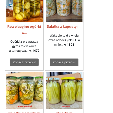
Rewelacyjne ogórki
Sałatka z kapusty i...
w...
Wakacje to dla wielu
czas odpoczynku. Dla
Ogórki z przyprawą
mnie...
⇖ 1321
gyros to ciekawa
alternatywa...
⇖ 1472
Zobacz przepis!
Zobacz przepis!