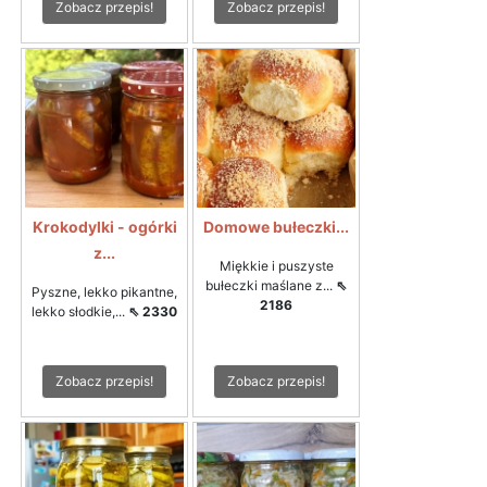
Zobacz przepis!
Zobacz przepis!
Krokodylki - ogórki
Domowe bułeczki...
z...
Miękkie i puszyste
bułeczki maślane z...
⇖
Pyszne, lekko pikantne,
2186
lekko słodkie,...
⇖ 2330
Zobacz przepis!
Zobacz przepis!