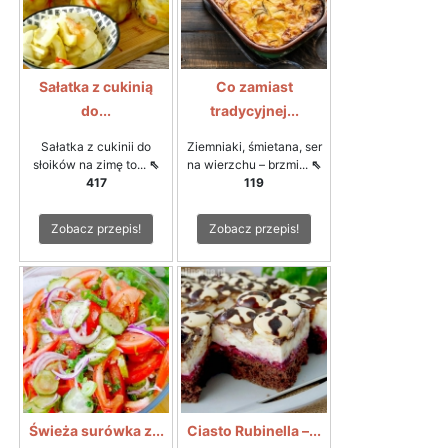
Sałatka z cukinią
Co zamiast
do...
tradycyjnej...
Sałatka z cukinii do
Ziemniaki, śmietana, ser
słoików na zimę to...
⇖
na wierzchu – brzmi...
⇖
417
119
Zobacz przepis!
Zobacz przepis!
Świeża surówka z...
Ciasto Rubinella –...