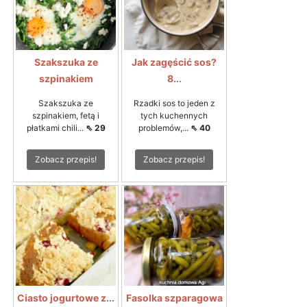
Szakszuka ze
Jak zagęścić sos?
szpinakiem
8...
Szakszuka ze
Rzadki sos to jeden z
szpinakiem, fetą i
tych kuchennych
płatkami chili...
⇖ 29
problemów,...
⇖ 40
Zobacz przepis!
Zobacz przepis!
Ciasto jogurtowe z...
Fasolka szparagowa