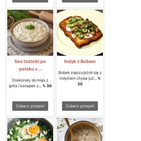
Sos tzatziki po
Indyk z Bobem
polsku z...
Bobek zaprzyjaźnił się z
indykiem chyba już...
⇖
Doskonały do mięs z
30
grilla i kanapek z...
⇖ 30
Zobacz przepis!
Zobacz przepis!