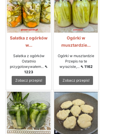
Sałatka z ogórków
Ogórki w
w...
musztardzie...
Sałatka z ogórków
Ogórki w musztardzie
Ostatnio
Przepis na te
przygotowywałem...
⇖
wyraziste,...
⇖ 1162
1223
Zobacz przepis!
Zobacz przepis!