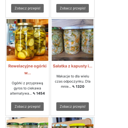
Zobacz przepis!
Zobacz przepis!
Rewelacyjne ogórki
Sałatka z kapusty i...
w...
Wakacje to dla wielu
czas odpoczynku. Dla
Ogórki z przyprawą
mnie...
⇖ 1320
gyros to ciekawa
alternatywa...
⇖ 1454
Zobacz przepis!
Zobacz przepis!