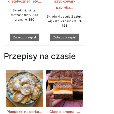
dietetyczne filety...
szybkowar-
papryka...
Składniki: mintaj
mrożone filety 700
Składniki cebula 2 sztuki
gram...
⇖ 390
większe, czosnek 3...
⇖
195
Zobacz przepis!
Zobacz przepis!
Przepisy na czasie
Placuszki na serku...
Ciasto Ismena –...