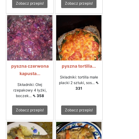
Zobacz przepis!
Zobacz przepis!
pyszna czerwona
pyszna tortilla...
kapusta...
Składniki: tortilla małe
placki 2 sztuki, sos...
⇖
Składniki: Olej
331
rzepakowy 4 łyżki,
boczek...
⇖ 358
Zobacz przepis!
Zobacz przepis!