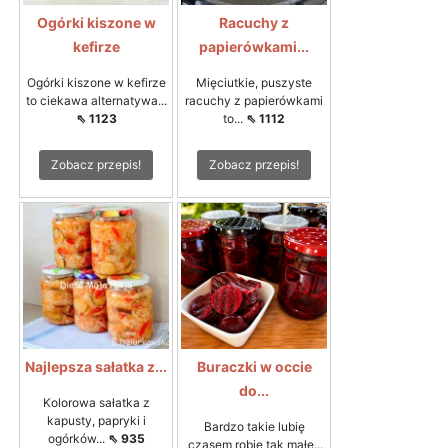
Ogórki kiszone w
Racuchy z
kefirze
papierówkami...
Ogórki kiszone w kefirze
Mięciutkie, puszyste
to ciekawa alternatywa...
racuchy z papierówkami
⇖ 1123
to...
⇖ 1112
Zobacz przepis!
Zobacz przepis!
Najlepsza sałatka z...
Buraczki w occie
do...
Kolorowa sałatka z
kapusty, papryki i
Bardzo takie lubię
ogórków...
⇖ 935
,czasem robię tak małe...