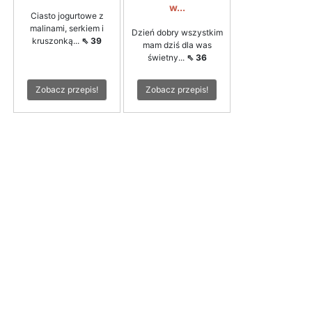
w...
Ciasto jogurtowe z
malinami, serkiem i
Dzień dobry wszystkim
kruszonką...
⇖ 39
mam dziś dla was
świetny...
⇖ 36
Zobacz przepis!
Zobacz przepis!