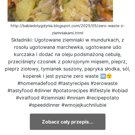
http://babiedolygdynia.blogspot.com/2025/05/zero-waste-z-
ziemniakami.html
Składniki: Ugotowane ziemniaki w mundurkach, z
rosołu ugotowana marchewka, ugotowane udo
kurczaka i dodać na oleju podsmażoną cebulę,
przeciśnięty czosnek z pokrojonym mięsem, pieprz,
pieprz ziołowy, tymianek suszony, papryka słodka, sól,
koperek i jest pyszne zero waste 🆗😙
#homemadefood #tastyrecipes #zerowaste
#tastyfood #dinner #potatorecipes #lifestyle #obiad
#viralfood #ziemniaki #mniam #recipepotato
#speeddinner #wmojejkuchnilubie
Zobacz cały przepis...