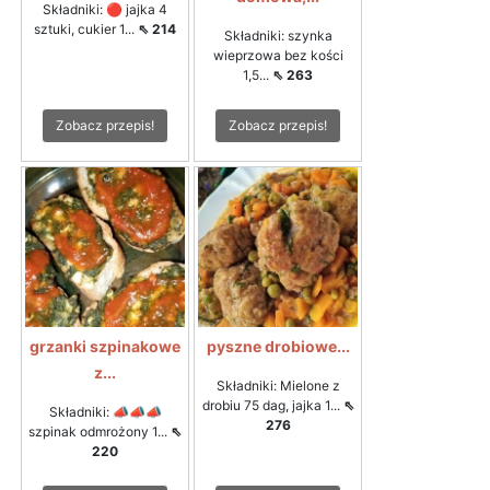
Składniki: 🔴 jajka 4
sztuki, cukier 1...
⇖ 214
Składniki: szynka
wieprzowa bez kości
1,5...
⇖ 263
Zobacz przepis!
Zobacz przepis!
grzanki szpinakowe
pyszne drobiowe...
z...
Składniki: Mielone z
drobiu 75 dag, jajka 1...
⇖
Składniki: 📣📣📣
276
szpinak odmrożony 1...
⇖
220