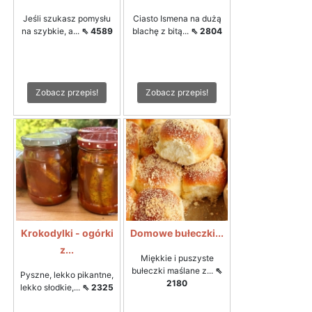
Jeśli szukasz pomysłu
Ciasto Ismena na dużą
na szybkie, a...
⇖ 4589
blachę z bitą...
⇖ 2804
Zobacz przepis!
Zobacz przepis!
Krokodylki - ogórki
Domowe bułeczki...
z...
Miękkie i puszyste
bułeczki maślane z...
⇖
Pyszne, lekko pikantne,
2180
lekko słodkie,...
⇖ 2325