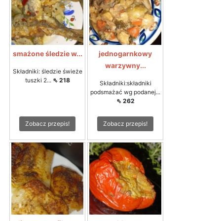
smażone śledzie w...
jednogarnkowy
warzywny...
Składniki: śledzie świeże
tuszki 2...
⇖ 218
Składniki:składniki
podsmażać wg podanej...
⇖ 262
Zobacz przepis!
Zobacz przepis!