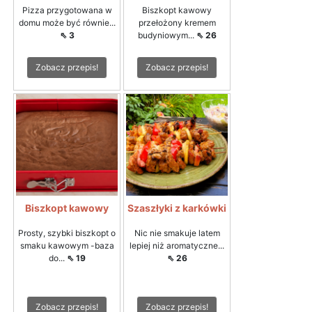
Pizza przygotowana w
Biszkopt kawowy
domu może być równie...
przełożony kremem
⇖ 3
budyniowym...
⇖ 26
Zobacz przepis!
Zobacz przepis!
Biszkopt kawowy
Szaszłyki z karkówki
Prosty, szybki biszkopt o
Nic nie smakuje latem
smaku kawowym -baza
lepiej niż aromatyczne...
do...
⇖ 19
⇖ 26
Zobacz przepis!
Zobacz przepis!