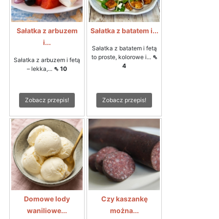
Sałatka z arbuzem
Sałatka z batatem i...
i...
Sałatka z batatem i fetą
to proste, kolorowe i...
⇖
Sałatka z arbuzem i fetą
4
– lekka,...
⇖ 10
Zobacz przepis!
Zobacz przepis!
Domowe lody
Czy kaszankę
waniliowe...
można...