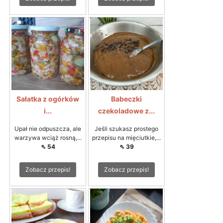
Sałatka z ogórków
Babeczki
i...
czekoladowe z...
Upał nie odpuszcza, ale
Jeśli szukasz prostego
warzywa wciąż rosną,...
przepisu na mięciutkie,...
⇖ 54
⇖ 39
Zobacz przepis!
Zobacz przepis!