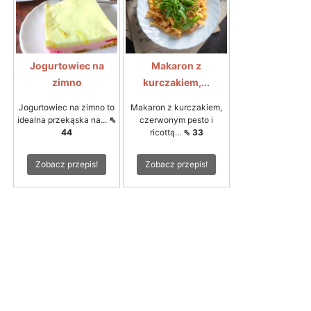
Jogurtowiec na
Makaron z
zimno
kurczakiem,...
Jogurtowiec na zimno to
Makaron z kurczakiem,
idealna przekąska na...
⇖
czerwonym pesto i
44
ricottą...
⇖ 33
Zobacz przepis!
Zobacz przepis!