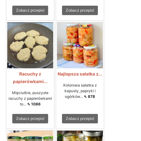
Zobacz przepis!
Zobacz przepis!
Racuchy z
Najlepsza sałatka z...
papierówkami...
Kolorowa sałatka z
kapusty, papryki i
Mięciutkie, puszyste
ogórków...
⇖ 878
racuchy z papierówkami
to...
⇖ 1086
Zobacz przepis!
Zobacz przepis!