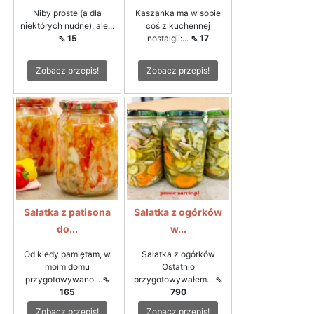
Niby proste (a dla
Kaszanka ma w sobie
niektórych nudne), ale...
coś z kuchennej
⇖ 15
nostalgii:...
⇖ 17
Zobacz przepis!
Zobacz przepis!
Sałatka z patisona
Sałatka z ogórków
do...
w...
Od kiedy pamiętam, w
Sałatka z ogórków
moim domu
Ostatnio
przygotowywano...
⇖
przygotowywałem...
⇖
165
790
Zobacz przepis!
Zobacz przepis!