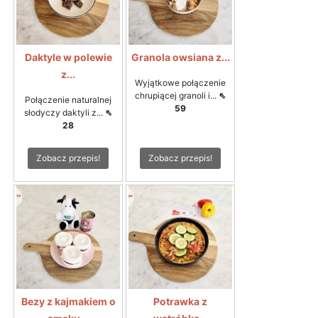
Daktyle w polewie
Granola owsiana z...
z...
Wyjątkowe połączenie
chrupiącej granoli i...
⇖
Połączenie naturalnej
59
słodyczy daktyli z...
⇖
28
Zobacz przepis!
Zobacz przepis!
Bezy z kajmakiem o
Potrawka z