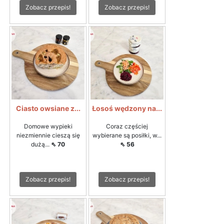
Zobacz przepis!
Zobacz przepis!
Ciasto owsiane z...
Łosoś wędzony na...
Domowe wypieki
Coraz częściej
niezmiennie cieszą się
wybierane są posiłki, w...
dużą...
⇖ 70
⇖ 56
Zobacz przepis!
Zobacz przepis!