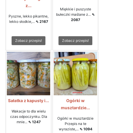
z...
Miękkie i puszyste
bułeczki maślane z...
⇖
Pyszne, lekko pikantne,
2087
lekko słodkie,...
⇖ 2167
Zobacz przepis!
Zobacz przepis!
Sałatka z kapusty i...
Ogórki w
musztardzie...
Wakacje to dla wielu
czas odpoczynku. Dla
Ogórki w musztardzie
mnie...
⇖ 1247
Przepis na te
wyraziste,...
⇖ 1094