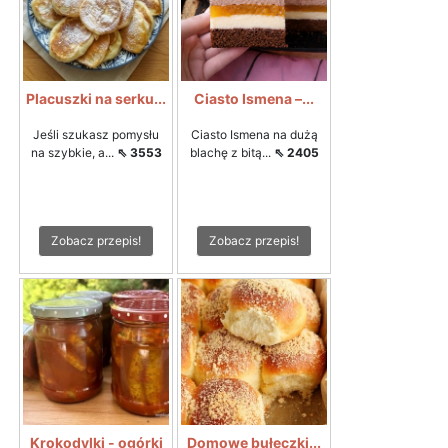
Placuszki na serku...
Ciasto Ismena –...
Jeśli szukasz pomysłu
Ciasto Ismena na dużą
na szybkie, a...
⇖ 3553
blachę z bitą...
⇖ 2405
Zobacz przepis!
Zobacz przepis!
Krokodylki - ogórki
Domowe bułeczki...