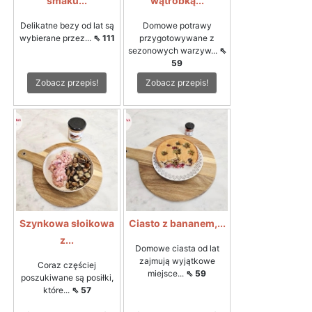
smaku...
wątróbką...
Delikatne bezy od lat są
Domowe potrawy
wybierane przez...
⇖ 111
przygotowywane z
sezonowych warzyw...
⇖
59
Zobacz przepis!
Zobacz przepis!
Szynkowa słoikowa
Ciasto z bananem,...
z...
Domowe ciasta od lat
zajmują wyjątkowe
Coraz częściej
miejsce...
⇖ 59
poszukiwane są posiłki,
które...
⇖ 57