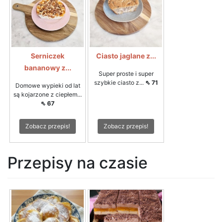
Serniczek
Ciasto jaglane z...
bananowy z...
Super proste i super
szybkie ciasto z...
⇖ 71
Domowe wypieki od lat
są kojarzone z ciepłem...
⇖ 67
Zobacz przepis!
Zobacz przepis!
Przepisy na czasie