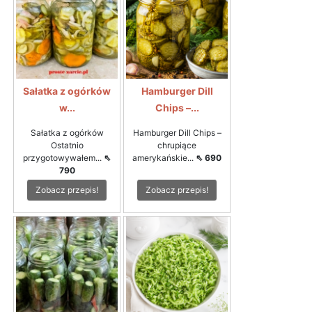
Sałatka z ogórków
Hamburger Dill
w...
Chips –...
Sałatka z ogórków
Hamburger Dill Chips –
Ostatnio
chrupiące
przygotowywałem...
⇖
amerykańskie...
⇖ 690
790
Zobacz przepis!
Zobacz przepis!